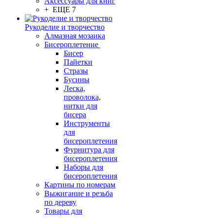
Аксессуары для книг
+ ЕЩЕ 7
Рукоделие и творчество
Алмазная мозаика
Бисероплетение
Бисер
Пайетки
Стразы
Бусины
Леска,
проволока,
нитки для
бисера
Инструменты
для
бисероплетения
Фурнитура для
бисероплетения
Наборы для
бисероплетения
Картины по номерам
Выжигание и резьба
по дереву
Товары для