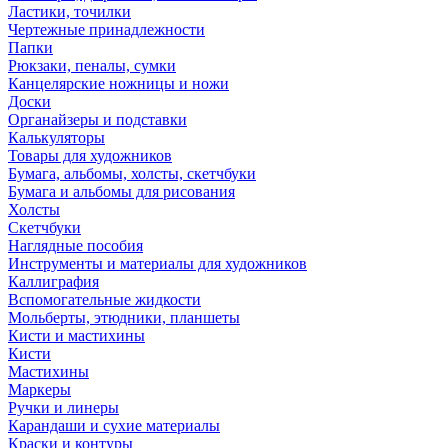
Ластики, точилки
Чертежные принадлежности
Папки
Рюкзаки, пеналы, сумки
Канцелярские ножницы и ножи
Доски
Органайзеры и подставки
Калькуляторы
Товары для художников
Бумага, альбомы, холсты, скетчбуки
Бумага и альбомы для рисования
Холсты
Скетчбуки
Наглядные пособия
Инструменты и материалы для художников
Каллиграфия
Вспомогательные жидкости
Мольберты, этюдники, планшеты
Кисти и мастихины
Кисти
Мастихины
Маркеры
Ручки и линеры
Карандаши и сухие материалы
Краски и контуры