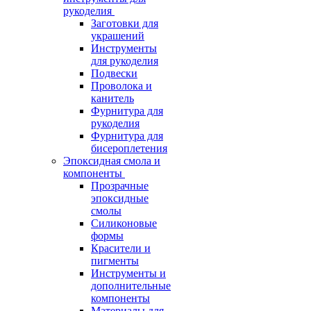
рукоделия
Заготовки для
украшений
Инструменты
для рукоделия
Подвески
Проволока и
канитель
Фурнитура для
рукоделия
Фурнитура для
бисероплетения
Эпоксидная смола и
компоненты
Прозрачные
эпоксидные
смолы
Силиконовые
формы
Красители и
пигменты
Инструменты и
дополнительные
компоненты
Материалы для