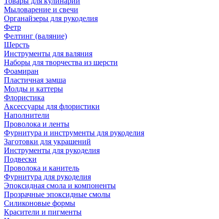
Товары для кулинарии
Мыловарение и свечи
Органайзеры для рукоделия
Фетр
Фелтинг (валяние)
Шерсть
Инструменты для валяния
Наборы для творчества из шерсти
Фоамиран
Пластичная замша
Молды и каттеры
Флористика
Аксессуары для флористики
Наполнители
Проволока и ленты
Фурнитура и инструменты для рукоделия
Заготовки для украшений
Инструменты для рукоделия
Подвески
Проволока и канитель
Фурнитура для рукоделия
Эпоксидная смола и компоненты
Прозрачные эпоксидные смолы
Силиконовые формы
Красители и пигменты