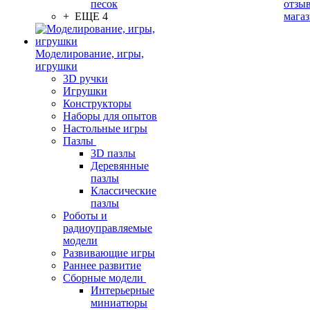
песок
отзыв
+ ЕЩЕ 4
мага
Моделирование, игры,
игрушки
3D ручки
Игрушки
Конструкторы
Наборы для опытов
Настольные игры
Пазлы
3D пазлы
Деревянные
пазлы
Классические
пазлы
Роботы и
радиоуправляемые
модели
Развивающие игры
Раннее развитие
Сборные модели
Интерьерные
миниатюры