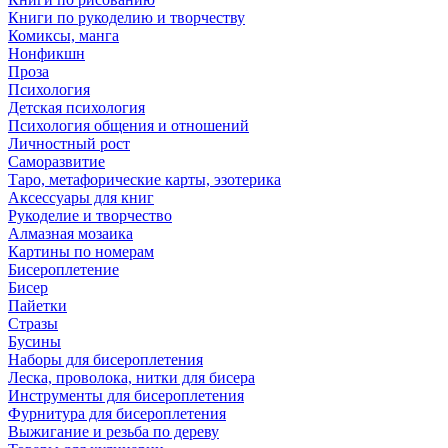
Книги по рукоделию и творчеству
Комиксы, манга
Нонфикшн
Проза
Психология
Детская психология
Психология общения и отношений
Личностный рост
Саморазвитие
Таро, метафорические карты, эзотерика
Аксессуары для книг
Рукоделие и творчество
Алмазная мозаика
Картины по номерам
Бисероплетение
Бисер
Пайетки
Стразы
Бусины
Наборы для бисероплетения
Леска, проволока, нитки для бисера
Инструменты для бисероплетения
Фурнитура для бисероплетения
Выжигание и резьба по дереву