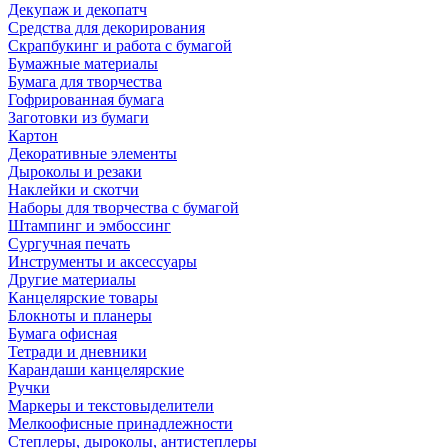
Декупаж и декопатч
Средства для декорирования
Скрапбукинг и работа с бумагой
Бумажные материалы
Бумага для творчества
Гофрированная бумага
Заготовки из бумаги
Картон
Декоративные элементы
Дыроколы и резаки
Наклейки и скотчи
Наборы для творчества с бумагой
Штампинг и эмбоссинг
Сургучная печать
Инструменты и аксессуары
Другие материалы
Канцелярские товары
Блокноты и планеры
Бумага офисная
Тетради и дневники
Карандаши канцелярские
Ручки
Маркеры и текстовыделители
Мелкоофисные принадлежности
Степлеры, дыроколы, антистеплеры