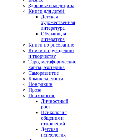
Здоровье и медицина
Книги для детей
Детская
художественная
литература
Обучающая
литература
Книги по рисованию
Книги по рукоделию
и творчеству
Таро, метафорические
карты, эзотерика
Саморазвитие
Комиксы, манга
Нонфикшн
Проза
Психология
Личностный
рост
Психология
общения и
отношений
Детская
психология