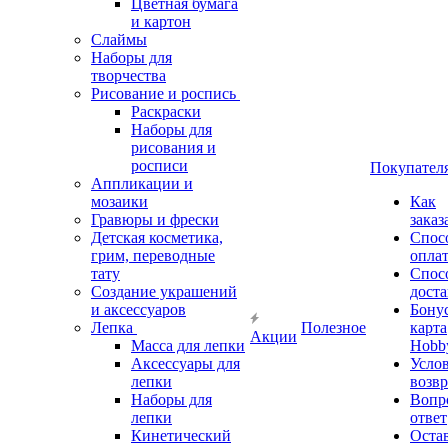
Цветная бумага
и картон
Слаймы
Наборы для
творчества
Рисование и роспись
Раскраски
Наборы для
рисования и
росписи
Покупател
Аппликации и
мозаики
Как
Гравюры и фрески
заказ
Детская косметика,
Спос
грим, переводные
опла
тату
Спос
Создание украшений
дост
и аксессуаров
Бону
Лепка
Полезное
карта
Акции
Масса для лепки
Hobb
Аксессуары для
Усло
лепки
возвр
Наборы для
Вопр
лепки
ответ
Кинетический
Оста