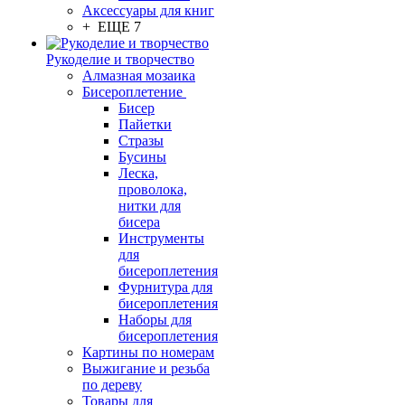
Аксессуары для книг
+ ЕЩЕ 7
Рукоделие и творчество
Алмазная мозаика
Бисероплетение
Бисер
Пайетки
Стразы
Бусины
Леска,
проволока,
нитки для
бисера
Инструменты
для
бисероплетения
Фурнитура для
бисероплетения
Наборы для
бисероплетения
Картины по номерам
Выжигание и резьба
по дереву
Товары для