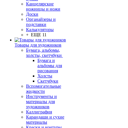
Канцелярские
ножницы и ножи
Доски
Органайзеры и
подставки
Калькуляторы
+ ЕЩЕ 11
Товары для художников
Бумага, альбомы,
холсты, скетчбуки
Бумага и
альбомы для
рисования
Холсты
Скетчбуки
Вспомогательные
жидкости
Инструменты и
материалы для
художников
Каллиграфия
Карандаши и сухие
материалы
Краски и контуры