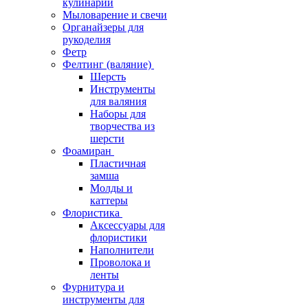
кулинарии
Мыловарение и свечи
Органайзеры для
рукоделия
Фетр
Фелтинг (валяние)
Шерсть
Инструменты
для валяния
Наборы для
творчества из
шерсти
Фоамиран
Пластичная
замша
Молды и
каттеры
Флористика
Аксессуары для
флористики
Наполнители
Проволока и
ленты
Фурнитура и
инструменты для