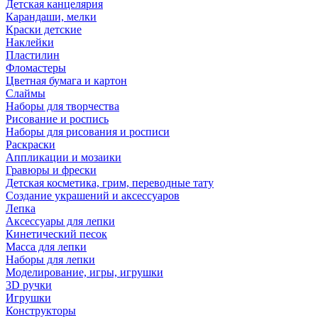
Детская канцелярия
Карандаши, мелки
Краски детские
Наклейки
Пластилин
Фломастеры
Цветная бумага и картон
Слаймы
Наборы для творчества
Рисование и роспись
Наборы для рисования и росписи
Раскраски
Аппликации и мозаики
Гравюры и фрески
Детская косметика, грим, переводные тату
Создание украшений и аксессуаров
Лепка
Аксессуары для лепки
Кинетический песок
Масса для лепки
Наборы для лепки
Моделирование, игры, игрушки
3D ручки
Игрушки
Конструкторы