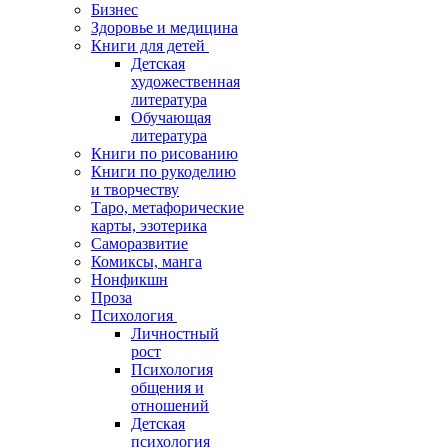
Бизнес
Здоровье и медицина
Книги для детей
Детская
художественная
литература
Обучающая
литература
Книги по рисованию
Книги по рукоделию
и творчеству
Таро, метафорические
карты, эзотерика
Саморазвитие
Комиксы, манга
Нонфикшн
Проза
Психология
Личностный
рост
Психология
общения и
отношений
Детская
психология