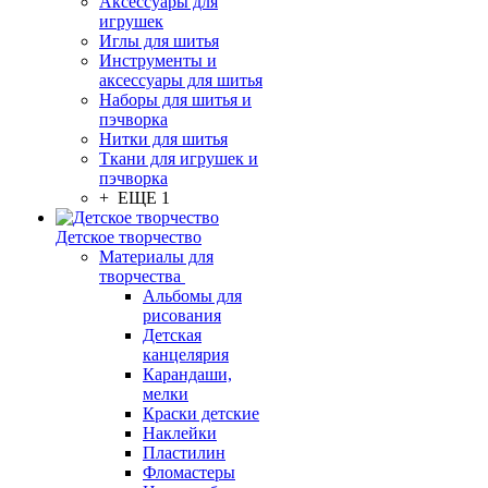
Аксессуары для
игрушек
Иглы для шитья
Инструменты и
аксессуары для шитья
Наборы для шитья и
пэчворка
Нитки для шитья
Ткани для игрушек и
пэчворка
+ ЕЩЕ 1
Детское творчество
Материалы для
творчества
Альбомы для
рисования
Детская
канцелярия
Карандаши,
мелки
Краски детские
Наклейки
Пластилин
Фломастеры