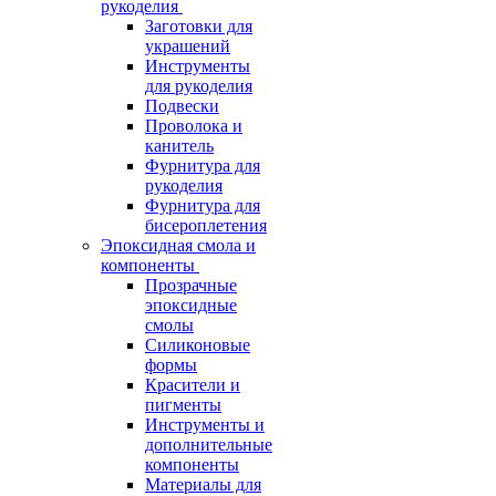
рукоделия
Заготовки для
украшений
Инструменты
для рукоделия
Подвески
Проволока и
канитель
Фурнитура для
рукоделия
Фурнитура для
бисероплетения
Эпоксидная смола и
компоненты
Прозрачные
эпоксидные
смолы
Силиконовые
формы
Красители и
пигменты
Инструменты и
дополнительные
компоненты
Материалы для