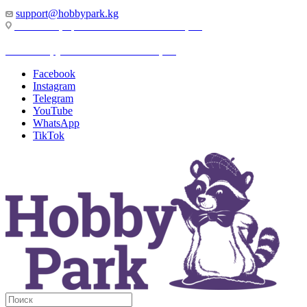
support@hobbypark.kg
г. Бишкек, пр-т. Чынгыза Айтматова, 91
г. Бишкек, ул. Якова Логвиненко, 55
Facebook
Instagram
Telegram
YouTube
WhatsApp
TikTok