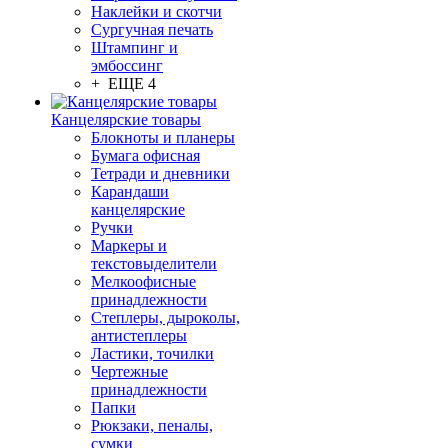
Наклейки и скотчи
Сургучная печать
Штампинг и
эмбоссинг
+ ЕЩЕ 4
Канцелярские товары
Блокноты и планеры
Бумага офисная
Тетради и дневники
Карандаши
канцелярские
Ручки
Маркеры и
текстовыделители
Мелкоофисные
принадлежности
Степлеры, дыроколы,
антистеплеры
Ластики, точилки
Чертежные
принадлежности
Папки
Рюкзаки, пеналы,
сумки