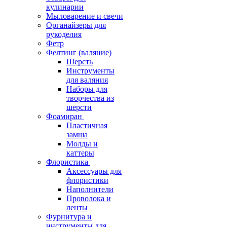
кулинарии
Мыловарение и свечи
Органайзеры для
рукоделия
Фетр
Фелтинг (валяние)
Шерсть
Инструменты
для валяния
Наборы для
творчества из
шерсти
Фоамиран
Пластичная
замша
Молды и
каттеры
Флористика
Аксессуары для
флористики
Наполнители
Проволока и
ленты
Фурнитура и
инструменты для