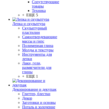
Сопутствующие
товары
Техника
+ ЕЩЕ 5
Лепка и скульптура
Скульптурный
пластилин
Самоотвердевающие
массы и гипс
Полимерная глина
Молды и текстуры
Инструменты для
лепки
Лаки, гели,
размягчители для
глины
+ ЕЩЕ 1
Декорирование и декупаж
Глиттер, блестки
Декор
Заготовки и основы
Поталь и золочение