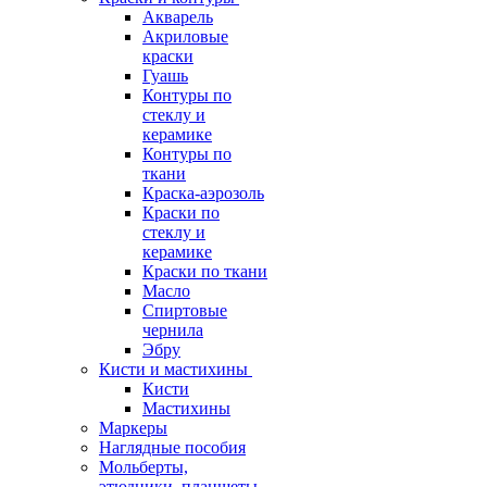
Акварель
Акриловые
краски
Гуашь
Контуры по
стеклу и
керамике
Контуры по
ткани
Краска-аэрозоль
Краски по
стеклу и
керамике
Краски по ткани
Масло
Спиртовые
чернила
Эбру
Кисти и мастихины
Кисти
Мастихины
Маркеры
Наглядные пособия
Мольберты,
этюдники, планшеты