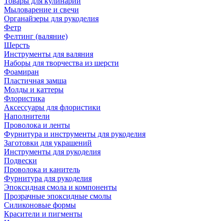
Товары для кулинарии
Мыловарение и свечи
Органайзеры для рукоделия
Фетр
Фелтинг (валяние)
Шерсть
Инструменты для валяния
Наборы для творчества из шерсти
Фоамиран
Пластичная замша
Молды и каттеры
Флористика
Аксессуары для флористики
Наполнители
Проволока и ленты
Фурнитура и инструменты для рукоделия
Заготовки для украшений
Инструменты для рукоделия
Подвески
Проволока и канитель
Фурнитура для рукоделия
Эпоксидная смола и компоненты
Прозрачные эпоксидные смолы
Силиконовые формы
Красители и пигменты