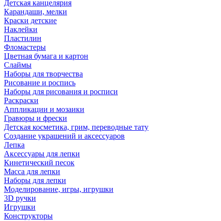
Детская канцелярия
Карандаши, мелки
Краски детские
Наклейки
Пластилин
Фломастеры
Цветная бумага и картон
Слаймы
Наборы для творчества
Рисование и роспись
Наборы для рисования и росписи
Раскраски
Аппликации и мозаики
Гравюры и фрески
Детская косметика, грим, переводные тату
Создание украшений и аксессуаров
Лепка
Аксессуары для лепки
Кинетический песок
Масса для лепки
Наборы для лепки
Моделирование, игры, игрушки
3D ручки
Игрушки
Конструкторы