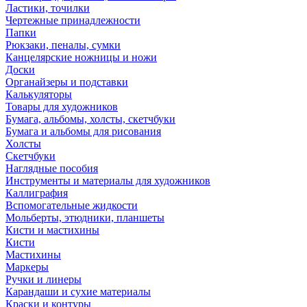
Ластики, точилки
Чертежные принадлежности
Папки
Рюкзаки, пеналы, сумки
Канцелярские ножницы и ножи
Доски
Органайзеры и подставки
Калькуляторы
Товары для художников
Бумага, альбомы, холсты, скетчбуки
Бумага и альбомы для рисования
Холсты
Скетчбуки
Наглядные пособия
Инструменты и материалы для художников
Каллиграфия
Вспомогательные жидкости
Мольберты, этюдники, планшеты
Кисти и мастихины
Кисти
Мастихины
Маркеры
Ручки и линеры
Карандаши и сухие материалы
Краски и контуры