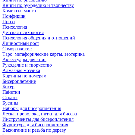
Книги по рукоделию и творчеству
Комиксы, манга
Нонфикшн
Проза
Психология
Детская психология
Психология общения и отношений
Личностный рост
Саморазвитие
Таро, метафорические карты, эзотерика
Аксессуары для книг
Рукоделие и творчество
Алмазная мозаика
Картины по номерам
Бисероплетение
Бисер
Пайетки
Стразы
Бусины
Наборы для бисероплетения
Леска, проволока, нитки для бисера
Инструменты для бисероплетения
Фурнитура для бисероплетения
Выжигание и резьба по дереву