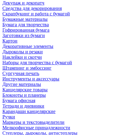
Декупаж и декопатч
Средства для декорирования
Скрапбукинг и работа с бумагой
Бумажные материалы
Бумага для творчества
Гофрированная бумага
Заготовки из бумаги
Картон
Декоративные элементы
Дыроколы и резаки
Наклейки и скотчи
Наборы для творчества с бумагой
Штампинг и эмбоссинг
Сургучная печать
Инструменты и аксессуары
Другие материалы
Канцелярские товары
Блокноты и планеры
Бумага офисная
Тетради и дневники
Карандаши канцелярские
Ручки
Маркеры и текстовыделители
Мелкоофисные принадлежности
Степлеры, дыроколы, антистеплеры