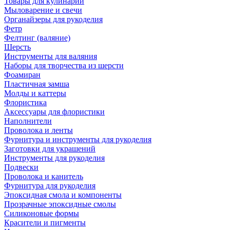
Товары для кулинарии
Мыловарение и свечи
Органайзеры для рукоделия
Фетр
Фелтинг (валяние)
Шерсть
Инструменты для валяния
Наборы для творчества из шерсти
Фоамиран
Пластичная замша
Молды и каттеры
Флористика
Аксессуары для флористики
Наполнители
Проволока и ленты
Фурнитура и инструменты для рукоделия
Заготовки для украшений
Инструменты для рукоделия
Подвески
Проволока и канитель
Фурнитура для рукоделия
Эпоксидная смола и компоненты
Прозрачные эпоксидные смолы
Силиконовые формы
Красители и пигменты