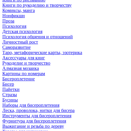
Книги по рукоделию и творчеству
Комиксы, манга
Нонфикшн
Проза
Психология
Детская психология
Психология общения и отношений
Личностный рост
Саморазвитие
Таро, метафорические карты, эзотерика
Аксессуары для книг
Рукоделие и творчество
Алмазная мозаика
Картины по номерам
Бисероплетение
Бисер
Пайетки
Стразы
Бусины
Наборы для бисероплетения
Леска, проволока, нитки для бисера
Инструменты для бисероплетения
Фурнитура для бисероплетения
Выжигание и резьба по дереву