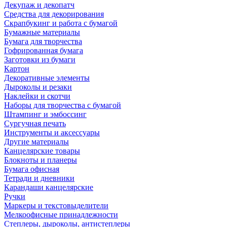
Декупаж и декопатч
Средства для декорирования
Скрапбукинг и работа с бумагой
Бумажные материалы
Бумага для творчества
Гофрированная бумага
Заготовки из бумаги
Картон
Декоративные элементы
Дыроколы и резаки
Наклейки и скотчи
Наборы для творчества с бумагой
Штампинг и эмбоссинг
Сургучная печать
Инструменты и аксессуары
Другие материалы
Канцелярские товары
Блокноты и планеры
Бумага офисная
Тетради и дневники
Карандаши канцелярские
Ручки
Маркеры и текстовыделители
Мелкоофисные принадлежности
Степлеры, дыроколы, антистеплеры