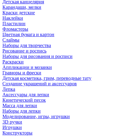
Детская канцелярия
Карандаши, мелки
Краски детские
Наклейки
Пластилин
Фломастеры
Цветная бумага и картон
Слаймы
Наборы для творчества
Рисование и роспись
Наборы для рисования и росписи
Раскраски
Аппликации и мозаики
Гравюры и фрески
Детская косметика, грим, переводные тату
Создание украшений и аксессуаров
Лепка
Аксессуары для лепки
Кинетический песок
Масса для лепки
Наборы для лепки
Моделирование, игры, игрушки
3D ручки
Игрушки
Конструкторы