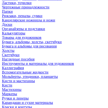
Ластики, точилки
Чертежные принадлежности
Папки
Рюкзаки, пеналы, сумки
Канцелярские ножницы и ножи
Доски
Органайзеры и подставки
Калькуляторы
Товары для художников
Бумага, альбомы, холсты, скетчбуки
Бумага и альбомы для рисования
Холсты
Скетчбуки
Наглядные пособия
Инструменты и материалы для художников
Каллиграфия
Вспомогательные жидкости
Мольберты, этюдники, планшеты
Кисти и мастихины
Кисти
Мастихины
Маркеры
Ручки и линеры
Карандаши и сухие материалы
Краски и контуры