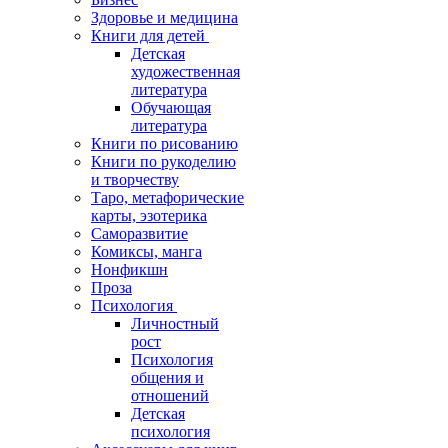
Здоровье и медицина
Книги для детей
Детская
художественная
литература
Обучающая
литература
Книги по рисованию
Книги по рукоделию
и творчеству
Таро, метафорические
карты, эзотерика
Саморазвитие
Комиксы, манга
Нонфикшн
Проза
Психология
Личностный
рост
Психология
общения и
отношений
Детская
психология