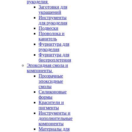
рукоделия
Заготовки для
украшений
Инструменты
для рукоделия
Подвески
Проволока и
канитель
Фурнитура для
рукоделия
Фурнитура для
бисероплетения
Эпоксидная смола и
компоненты
Прозрачные
эпоксидные
смолы
Силиконовые
формы
Красители и
пигменты
Инструменты и
дополнительные
компоненты
Материалы для