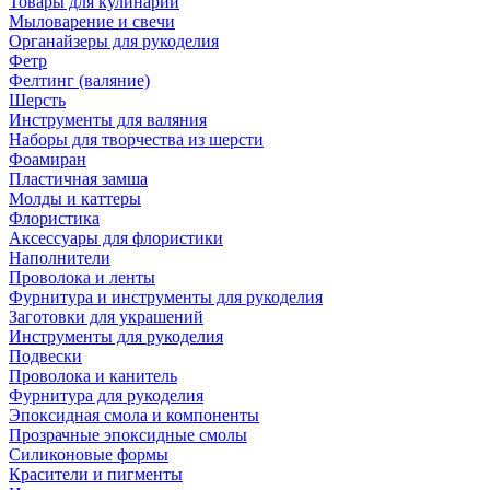
Товары для кулинарии
Мыловарение и свечи
Органайзеры для рукоделия
Фетр
Фелтинг (валяние)
Шерсть
Инструменты для валяния
Наборы для творчества из шерсти
Фоамиран
Пластичная замша
Молды и каттеры
Флористика
Аксессуары для флористики
Наполнители
Проволока и ленты
Фурнитура и инструменты для рукоделия
Заготовки для украшений
Инструменты для рукоделия
Подвески
Проволока и канитель
Фурнитура для рукоделия
Эпоксидная смола и компоненты
Прозрачные эпоксидные смолы
Силиконовые формы
Красители и пигменты