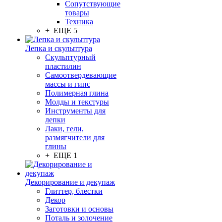
Сопутствующие
товары
Техника
+ ЕЩЕ 5
Лепка и скульптура
Скульптурный
пластилин
Самоотвердевающие
массы и гипс
Полимерная глина
Молды и текстуры
Инструменты для
лепки
Лаки, гели,
размягчители для
глины
+ ЕЩЕ 1
Декорирование и декупаж
Глиттер, блестки
Декор
Заготовки и основы
Поталь и золочение