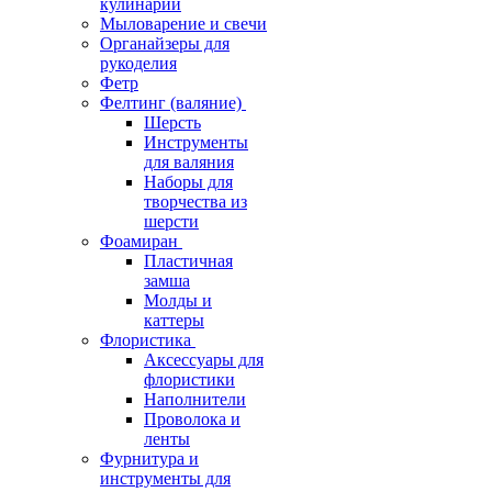
кулинарии
Мыловарение и свечи
Органайзеры для
рукоделия
Фетр
Фелтинг (валяние)
Шерсть
Инструменты
для валяния
Наборы для
творчества из
шерсти
Фоамиран
Пластичная
замша
Молды и
каттеры
Флористика
Аксессуары для
флористики
Наполнители
Проволока и
ленты
Фурнитура и
инструменты для