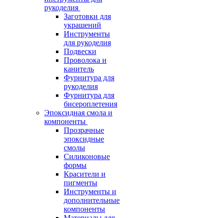
рукоделия
Заготовки для
украшений
Инструменты
для рукоделия
Подвески
Проволока и
канитель
Фурнитура для
рукоделия
Фурнитура для
бисероплетения
Эпоксидная смола и
компоненты
Прозрачные
эпоксидные
смолы
Силиконовые
формы
Красители и
пигменты
Инструменты и
дополнительные
компоненты
Материалы для