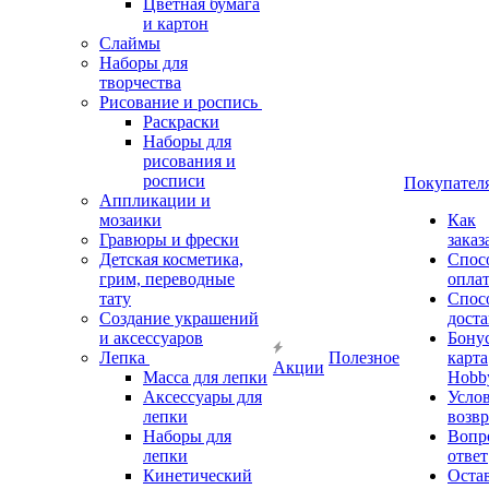
Цветная бумага
и картон
Слаймы
Наборы для
творчества
Рисование и роспись
Раскраски
Наборы для
рисования и
росписи
Покупател
Аппликации и
мозаики
Как
Гравюры и фрески
заказ
Детская косметика,
Спос
грим, переводные
опла
тату
Спос
Создание украшений
дост
и аксессуаров
Бону
Лепка
Полезное
карта
Акции
Масса для лепки
Hobb
Аксессуары для
Усло
лепки
возвр
Наборы для
Вопр
лепки
ответ
Кинетический
Оста