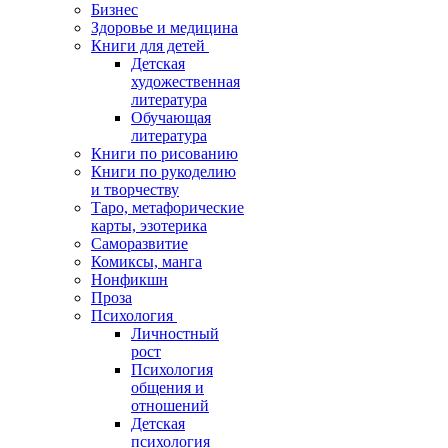
Бизнес
Здоровье и медицина
Книги для детей
Детская
художественная
литература
Обучающая
литература
Книги по рисованию
Книги по рукоделию
и творчеству
Таро, метафорические
карты, эзотерика
Саморазвитие
Комиксы, манга
Нонфикшн
Проза
Психология
Личностный
рост
Психология
общения и
отношений
Детская
психология