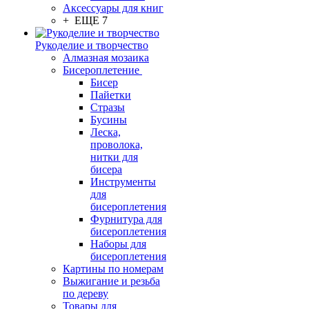
Аксессуары для книг
+ ЕЩЕ 7
Рукоделие и творчество
Алмазная мозаика
Бисероплетение
Бисер
Пайетки
Стразы
Бусины
Леска,
проволока,
нитки для
бисера
Инструменты
для
бисероплетения
Фурнитура для
бисероплетения
Наборы для
бисероплетения
Картины по номерам
Выжигание и резьба
по дереву
Товары для