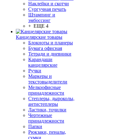
Наклейки и скотчи
Сургучная печать
Штампинг и
эмбоссинг
+ ЕЩЕ 4
Канцелярские товары
Блокноты и планеры
Бумага офисная
Тетради и дневники
Карандаши
канцелярские
Ручки
Маркеры и
текстовыделители
Мелкоофисные
принадлежности
Степлеры, дыроколы,
антистеплеры
Ластики, точилки
Чертежные
принадлежности
Папки
Рюкзаки, пеналы,
сумки