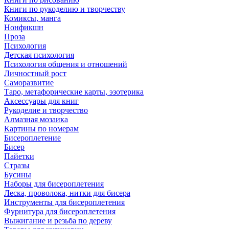
Книги по рукоделию и творчеству
Комиксы, манга
Нонфикшн
Проза
Психология
Детская психология
Психология общения и отношений
Личностный рост
Саморазвитие
Таро, метафорические карты, эзотерика
Аксессуары для книг
Рукоделие и творчество
Алмазная мозаика
Картины по номерам
Бисероплетение
Бисер
Пайетки
Стразы
Бусины
Наборы для бисероплетения
Леска, проволока, нитки для бисера
Инструменты для бисероплетения
Фурнитура для бисероплетения
Выжигание и резьба по дереву