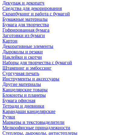
Декупаж и декопатч
Средства для декорирования
Скрапбукинг и работа с бумагой
Бумажные материалы
Бумага для творчества
Гофрированная бумага
Заготовки из бумаги
Картон
Декоративные элементы
Дыроколы и резаки
Наклейки и скотчи
Наборы для творчества с бумагой
Штампинг и эмбоссинг
Сургучная печать
Инструменты и аксессуары
Другие материалы
Канцелярские товары
Блокноты и планеры
Бумага офисная
Тетради и дневники
Карандаши канцелярские
Ручки
Маркеры и текстовыделители
Мелкоофисные принадлежности
Степлеры, дыроколы, антистеплеры