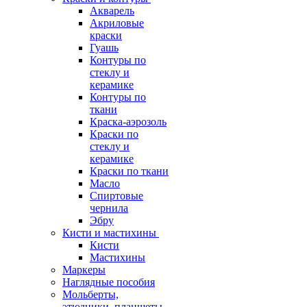
Акварель
Акриловые
краски
Гуашь
Контуры по
стеклу и
керамике
Контуры по
ткани
Краска-аэрозоль
Краски по
стеклу и
керамике
Краски по ткани
Масло
Спиртовые
чернила
Эбру
Кисти и мастихины
Кисти
Мастихины
Маркеры
Наглядные пособия
Мольберты,
этюдники, планшеты