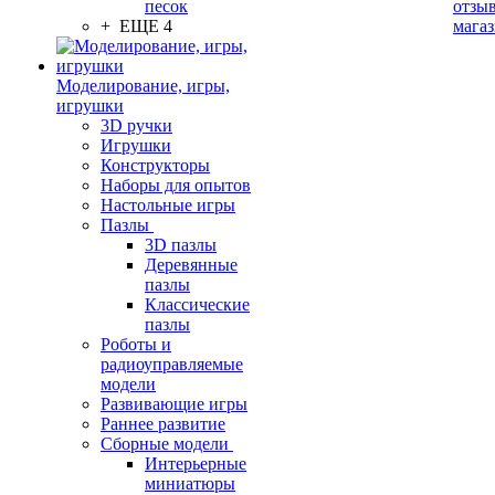
песок
отзыв
+ ЕЩЕ 4
мага
Моделирование, игры,
игрушки
3D ручки
Игрушки
Конструкторы
Наборы для опытов
Настольные игры
Пазлы
3D пазлы
Деревянные
пазлы
Классические
пазлы
Роботы и
радиоуправляемые
модели
Развивающие игры
Раннее развитие
Сборные модели
Интерьерные
миниатюры