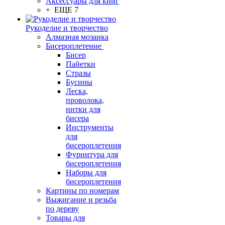
Аксессуары для книг
+ ЕЩЕ 7
Рукоделие и творчество
Алмазная мозаика
Бисероплетение
Бисер
Пайетки
Стразы
Бусины
Леска,
проволока,
нитки для
бисера
Инструменты
для
бисероплетения
Фурнитура для
бисероплетения
Наборы для
бисероплетения
Картины по номерам
Выжигание и резьба
по дереву
Товары для