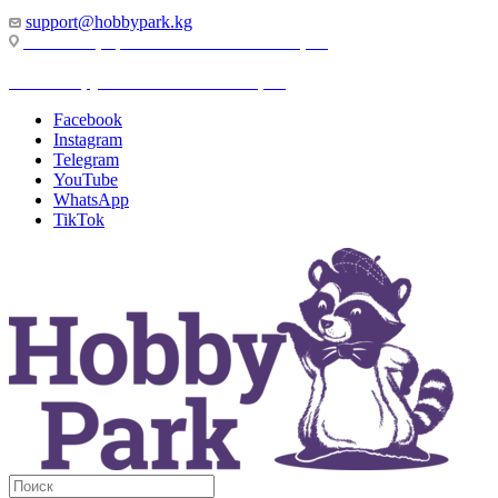
support@hobbypark.kg
г. Бишкек, пр-т. Чынгыза Айтматова, 91
г. Бишкек, ул. Якова Логвиненко, 55
Facebook
Instagram
Telegram
YouTube
WhatsApp
TikTok