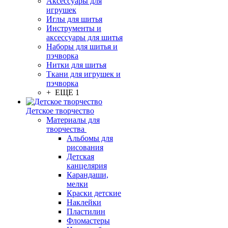
Аксессуары для
игрушек
Иглы для шитья
Инструменты и
аксессуары для шитья
Наборы для шитья и
пэчворка
Нитки для шитья
Ткани для игрушек и
пэчворка
+ ЕЩЕ 1
Детское творчество
Материалы для
творчества
Альбомы для
рисования
Детская
канцелярия
Карандаши,
мелки
Краски детские
Наклейки
Пластилин
Фломастеры