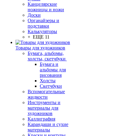
Канцелярские
ножницы и ножи
Доски
Органайзеры и
подставки
Калькуляторы
+ ЕЩЕ 11
Товары для художников
Бумага, альбомы,
холсты, скетчбуки
Бумага и
альбомы для
рисования
Холсты
Скетчбуки
Вспомогательные
жидкости
Инструменты и
материалы для
художников
Каллиграфия
Карандаши и сухие
материалы
Краски и контуры