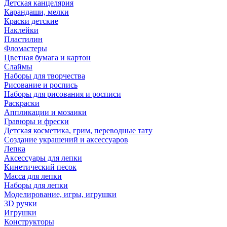
Детская канцелярия
Карандаши, мелки
Краски детские
Наклейки
Пластилин
Фломастеры
Цветная бумага и картон
Слаймы
Наборы для творчества
Рисование и роспись
Наборы для рисования и росписи
Раскраски
Аппликации и мозаики
Гравюры и фрески
Детская косметика, грим, переводные тату
Создание украшений и аксессуаров
Лепка
Аксессуары для лепки
Кинетический песок
Масса для лепки
Наборы для лепки
Моделирование, игры, игрушки
3D ручки
Игрушки
Конструкторы