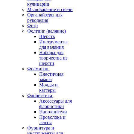
кулинарии
Мыловарение и свечи
Органайзеры для
рукоделия
Фетр
Фелтинг (валяние)
Шерсть
Инструменты
для валяния
Наборы для
творчества из
шерсти
Фоамиран
Пластичная
замша
Молды и
каттеры
Флористика
Аксессуары для
флористики
Наполнители
Проволока и
ленты
Фурнитура и
инструменты для