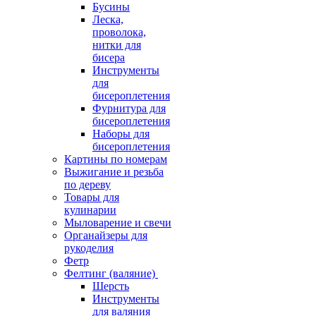
Бусины
Леска,
проволока,
нитки для
бисера
Инструменты
для
бисероплетения
Фурнитура для
бисероплетения
Наборы для
бисероплетения
Картины по номерам
Выжигание и резьба
по дереву
Товары для
кулинарии
Мыловарение и свечи
Органайзеры для
рукоделия
Фетр
Фелтинг (валяние)
Шерсть
Инструменты
для валяния