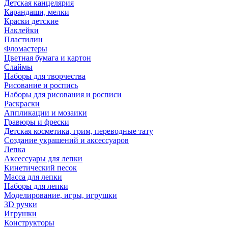
Детская канцелярия
Карандаши, мелки
Краски детские
Наклейки
Пластилин
Фломастеры
Цветная бумага и картон
Слаймы
Наборы для творчества
Рисование и роспись
Наборы для рисования и росписи
Раскраски
Аппликации и мозаики
Гравюры и фрески
Детская косметика, грим, переводные тату
Создание украшений и аксессуаров
Лепка
Аксессуары для лепки
Кинетический песок
Масса для лепки
Наборы для лепки
Моделирование, игры, игрушки
3D ручки
Игрушки
Конструкторы