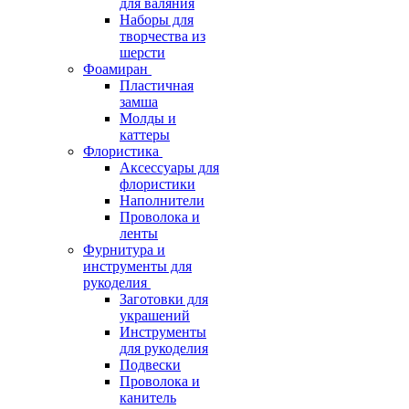
для валяния
Наборы для
творчества из
шерсти
Фоамиран
Пластичная
замша
Молды и
каттеры
Флористика
Аксессуары для
флористики
Наполнители
Проволока и
ленты
Фурнитура и
инструменты для
рукоделия
Заготовки для
украшений
Инструменты
для рукоделия
Подвески
Проволока и
канитель