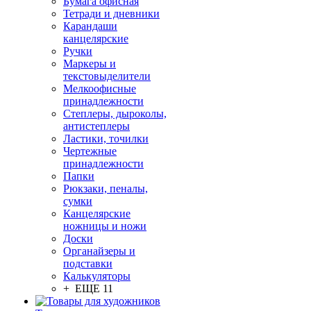
Бумага офисная
Тетради и дневники
Карандаши
канцелярские
Ручки
Маркеры и
текстовыделители
Мелкоофисные
принадлежности
Степлеры, дыроколы,
антистеплеры
Ластики, точилки
Чертежные
принадлежности
Папки
Рюкзаки, пеналы,
сумки
Канцелярские
ножницы и ножи
Доски
Органайзеры и
подставки
Калькуляторы
+ ЕЩЕ 11