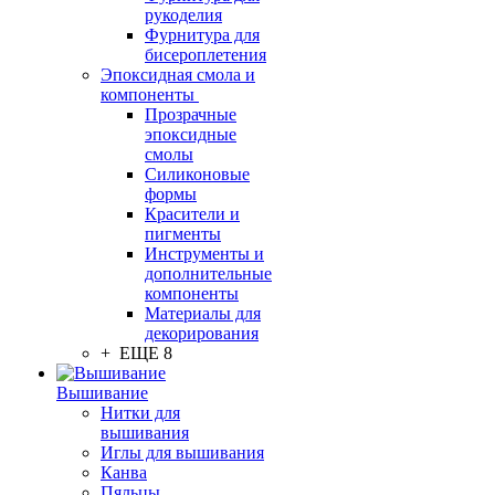
рукоделия
Фурнитура для
бисероплетения
Эпоксидная смола и
компоненты
Прозрачные
эпоксидные
смолы
Силиконовые
формы
Красители и
пигменты
Инструменты и
дополнительные
компоненты
Материалы для
декорирования
+ ЕЩЕ 8
Вышивание
Нитки для
вышивания
Иглы для вышивания
Канва
Пяльцы