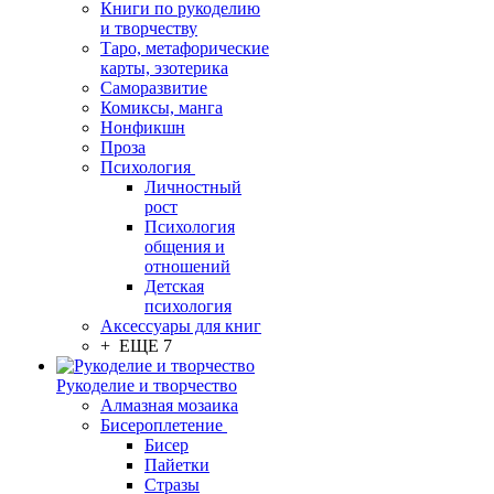
Книги по рукоделию
и творчеству
Таро, метафорические
карты, эзотерика
Саморазвитие
Комиксы, манга
Нонфикшн
Проза
Психология
Личностный
рост
Психология
общения и
отношений
Детская
психология
Аксессуары для книг
+ ЕЩЕ 7
Рукоделие и творчество
Алмазная мозаика
Бисероплетение
Бисер
Пайетки
Стразы