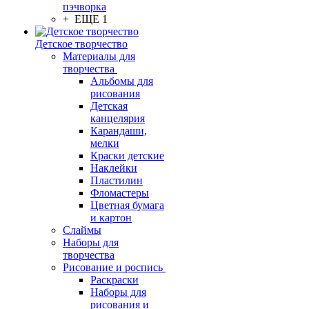
пэчворка
+ ЕЩЕ 1
Детское творчество
Материалы для
творчества
Альбомы для
рисования
Детская
канцелярия
Карандаши,
мелки
Краски детские
Наклейки
Пластилин
Фломастеры
Цветная бумага
и картон
Слаймы
Наборы для
творчества
Рисование и роспись
Раскраски
Наборы для
рисования и