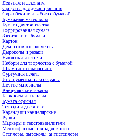
Декупаж и декопатч
Средства для декорирования
Скрапбукинг и работа с бумагой
Бумажные материалы
Бумага для творчества
Гофрированная бумага
Заготовки из бумаги
Картон
Декоративные элементы
Дыроколы и резаки
Наклейки и скотчи
Наборы для творчества с бумагой
Штампинг и эмбоссинг
Сургучная печать
Инструменты и аксессуары
Другие материалы
Канцелярские товары
Блокноты и планеры
Бумага офисная
Тетради и дневники
Карандаши канцелярские
Ручки
Маркеры и текстовыделители
Мелкоофисные принадлежности
Степлеры, дыроколы, антистеплеры