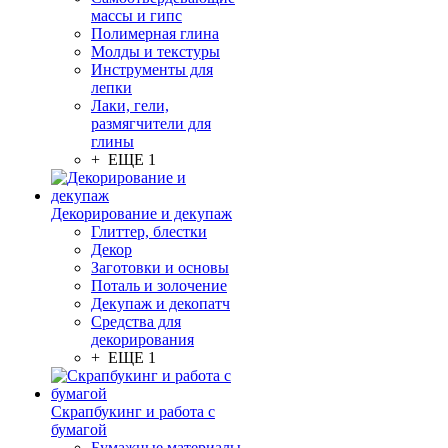
массы и гипс
Полимерная глина
Молды и текстуры
Инструменты для
лепки
Лаки, гели,
размягчители для
глины
+ ЕЩЕ 1
Декорирование и декупаж
Глиттер, блестки
Декор
Заготовки и основы
Поталь и золочение
Декупаж и декопатч
Средства для
декорирования
+ ЕЩЕ 1
Скрапбукинг и работа с
бумагой
Бумажные материалы