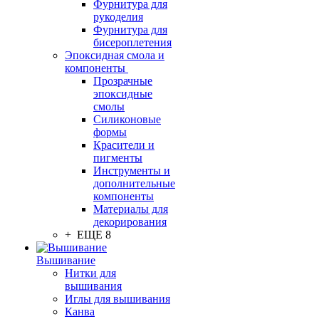
Фурнитура для
рукоделия
Фурнитура для
бисероплетения
Эпоксидная смола и
компоненты
Прозрачные
эпоксидные
смолы
Силиконовые
формы
Красители и
пигменты
Инструменты и
дополнительные
компоненты
Материалы для
декорирования
+ ЕЩЕ 8
Вышивание
Нитки для
вышивания
Иглы для вышивания
Канва