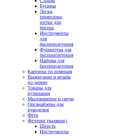
Стразы
Бусины
Леска,
проволока,
нитки для
бисера
Инструменты
для
бисероплетения
Фурнитура для
бисероплетения
Наборы для
бисероплетения
Картины по номерам
Выжигание и резьба
по дереву
Товары для
кулинарии
Мыловарение и свечи
Органайзеры для
рукоделия
Фетр
Фелтинг (валяние)
Шерсть
Инструменты