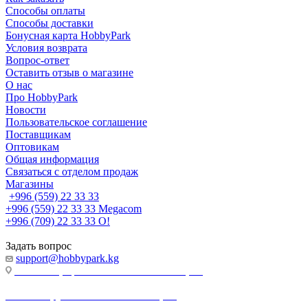
Способы оплаты
Способы доставки
Бонусная карта HobbyPark
Условия возврата
Вопрос-ответ
Оставить отзыв о магазине
О нас
Про HobbyPark
Новости
Пользовательское соглашение
Поставщикам
Оптовикам
Общая информация
Связаться с отделом продаж
Магазины
+996 (559) 22 33 33
+996 (559) 22 33 33
Megacom
+996 (709) 22 33 33
O!
Задать вопрос
support@hobbypark.kg
г. Бишкек, пр-т. Чынгыза Айтматова, 91
г. Бишкек, ул. Якова Логвиненко, 55