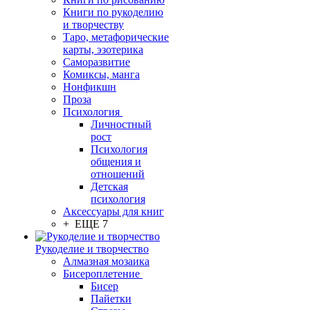
Книги по рукоделию
и творчеству
Таро, метафорические
карты, эзотерика
Саморазвитие
Комиксы, манга
Нонфикшн
Проза
Психология
Личностный
рост
Психология
общения и
отношений
Детская
психология
Аксессуары для книг
+ ЕЩЕ 7
Рукоделие и творчество
Алмазная мозаика
Бисероплетение
Бисер
Пайетки