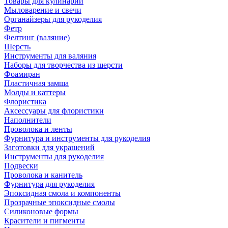
Товары для кулинарии
Мыловарение и свечи
Органайзеры для рукоделия
Фетр
Фелтинг (валяние)
Шерсть
Инструменты для валяния
Наборы для творчества из шерсти
Фоамиран
Пластичная замша
Молды и каттеры
Флористика
Аксессуары для флористики
Наполнители
Проволока и ленты
Фурнитура и инструменты для рукоделия
Заготовки для украшений
Инструменты для рукоделия
Подвески
Проволока и канитель
Фурнитура для рукоделия
Эпоксидная смола и компоненты
Прозрачные эпоксидные смолы
Силиконовые формы
Красители и пигменты