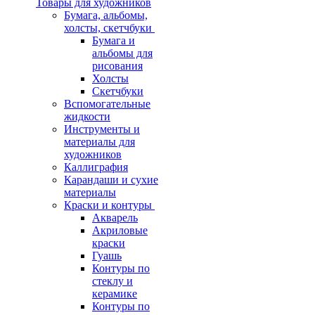
Товары для художников
Бумага, альбомы,
холсты, скетчбуки
Бумага и
альбомы для
рисования
Холсты
Скетчбуки
Вспомогательные
жидкости
Инструменты и
материалы для
художников
Каллиграфия
Карандаши и сухие
материалы
Краски и контуры
Акварель
Акриловые
краски
Гуашь
Контуры по
стеклу и
керамике
Контуры по