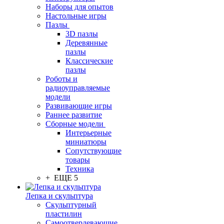
Наборы для опытов
Настольные игры
Пазлы
3D пазлы
Деревянные
пазлы
Классические
пазлы
Роботы и
радиоуправляемые
модели
Развивающие игры
Раннее развитие
Сборные модели
Интерьерные
миниатюры
Сопутствующие
товары
Техника
+ ЕЩЕ 5
Лепка и скульптура
Скульптурный
пластилин
Самоотвердевающие