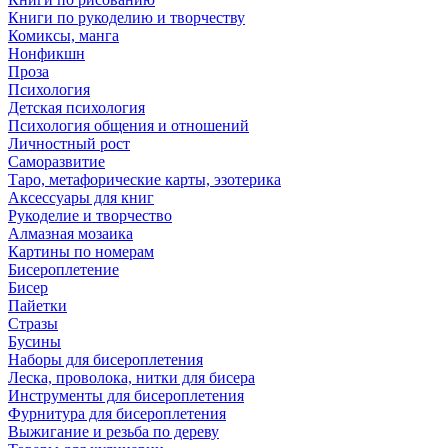
Книги по рукоделию и творчеству
Комиксы, манга
Нонфикшн
Проза
Психология
Детская психология
Психология общения и отношений
Личностный рост
Саморазвитие
Таро, метафорические карты, эзотерика
Аксессуары для книг
Рукоделие и творчество
Алмазная мозаика
Картины по номерам
Бисероплетение
Бисер
Пайетки
Стразы
Бусины
Наборы для бисероплетения
Леска, проволока, нитки для бисера
Инструменты для бисероплетения
Фурнитура для бисероплетения
Выжигание и резьба по дереву