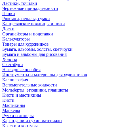
Ластики, точилки
Чертежные принадлежности
Папки
Рюкзаки, пеналы, сумки
Канцелярские ножницы и ножи
Доски
Органайзеры и подставки
Калькуляторы
Товары для художников
Бумага, альбомы, холсты, скетчбуки
Бумага и альбомы для рисования
Холсты
Скетчбуки
Наглядные пособия
Инструменты и материалы для художников
Каллиграфия
Вспомогательные жидкости
Мольберты, этюдники, планшеты
Кисти и мастихины
Кисти
Мастихины
Маркеры
Ручки и линеры
Карандаши и сухие материалы
Краски и контуры