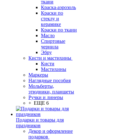
ткани
Краска-аэрозоль
Краски по
стеклу и
керамике
Краски по ткани
Масло
Спиртовые
чернила
Эбру
Кисти и мастихины
Кисти
Мастихины
Маркеры
Наглядные пособия
Мольберты,
этюдники, планшеты
Ручки и линеры
+ ЕЩЕ 6
Подарки и товары для
праздников
Декор и оформление
подарков