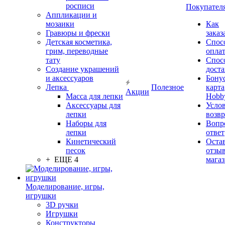
росписи
Покупател
Аппликации и
мозаики
Как
Гравюры и фрески
заказ
Детская косметика,
Спос
грим, переводные
опла
тату
Спос
Создание украшений
дост
и аксессуаров
Бону
Лепка
Полезное
карта
Акции
Масса для лепки
Hobb
Аксессуары для
Усло
лепки
возвр
Наборы для
Вопр
лепки
ответ
Кинетический
Оста
песок
отзыв
+ ЕЩЕ 4
мага
Моделирование, игры,
игрушки
3D ручки
Игрушки
Конструкторы