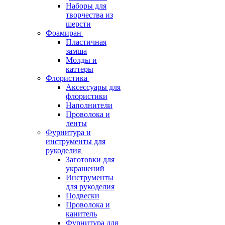
Наборы для
творчества из
шерсти
Фоамиран
Пластичная
замша
Молды и
каттеры
Флористика
Аксессуары для
флористики
Наполнители
Проволока и
ленты
Фурнитура и
инструменты для
рукоделия
Заготовки для
украшений
Инструменты
для рукоделия
Подвески
Проволока и
канитель
Фурнитура для