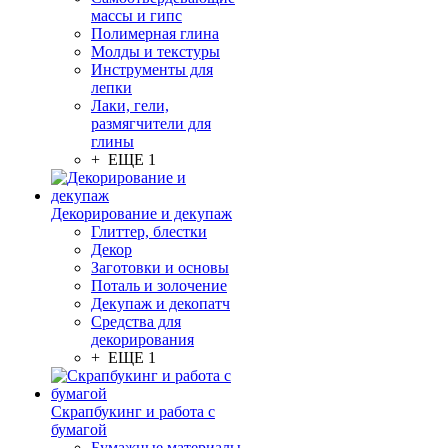
массы и гипс
Полимерная глина
Молды и текстуры
Инструменты для
лепки
Лаки, гели,
размягчители для
глины
+ ЕЩЕ 1
Декорирование и декупаж
Глиттер, блестки
Декор
Заготовки и основы
Поталь и золочение
Декупаж и декопатч
Средства для
декорирования
+ ЕЩЕ 1
Скрапбукинг и работа с
бумагой
Бумажные материалы