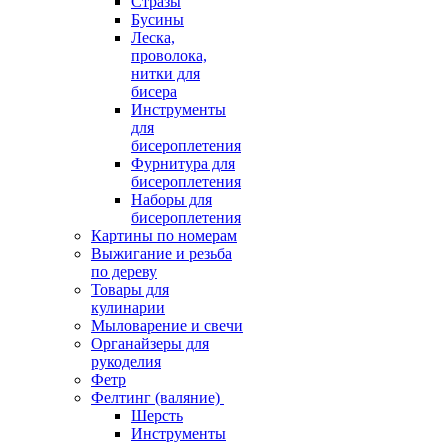
Стразы
Бусины
Леска,
проволока,
нитки для
бисера
Инструменты
для
бисероплетения
Фурнитура для
бисероплетения
Наборы для
бисероплетения
Картины по номерам
Выжигание и резьба
по дереву
Товары для
кулинарии
Мыловарение и свечи
Органайзеры для
рукоделия
Фетр
Фелтинг (валяние)
Шерсть
Инструменты