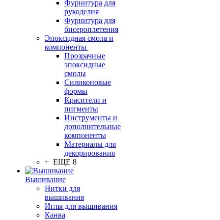
Фурнитура для
рукоделия
Фурнитура для
бисероплетения
Эпоксидная смола и
компоненты
Прозрачные
эпоксидные
смолы
Силиконовые
формы
Красители и
пигменты
Инструменты и
дополнительные
компоненты
Материалы для
декорирования
+ ЕЩЕ 8
Вышивание
Нитки для
вышивания
Иглы для вышивания
Канва