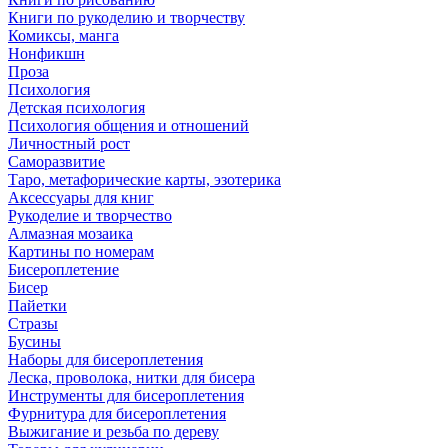
Книги по рукоделию и творчеству
Комиксы, манга
Нонфикшн
Проза
Психология
Детская психология
Психология общения и отношений
Личностный рост
Саморазвитие
Таро, метафорические карты, эзотерика
Аксессуары для книг
Рукоделие и творчество
Алмазная мозаика
Картины по номерам
Бисероплетение
Бисер
Пайетки
Стразы
Бусины
Наборы для бисероплетения
Леска, проволока, нитки для бисера
Инструменты для бисероплетения
Фурнитура для бисероплетения
Выжигание и резьба по дереву