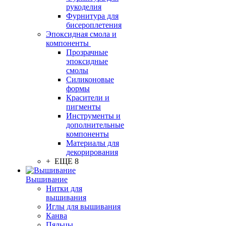
рукоделия
Фурнитура для
бисероплетения
Эпоксидная смола и
компоненты
Прозрачные
эпоксидные
смолы
Силиконовые
формы
Красители и
пигменты
Инструменты и
дополнительные
компоненты
Материалы для
декорирования
+ ЕЩЕ 8
Вышивание
Нитки для
вышивания
Иглы для вышивания
Канва
Пяльцы