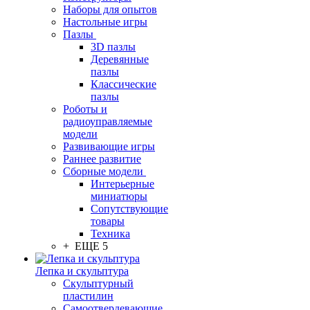
Наборы для опытов
Настольные игры
Пазлы
3D пазлы
Деревянные
пазлы
Классические
пазлы
Роботы и
радиоуправляемые
модели
Развивающие игры
Раннее развитие
Сборные модели
Интерьерные
миниатюры
Сопутствующие
товары
Техника
+ ЕЩЕ 5
Лепка и скульптура
Скульптурный
пластилин
Самоотвердевающие