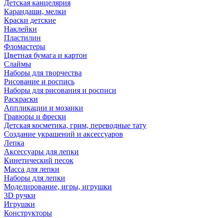
Детская канцелярия
Карандаши, мелки
Краски детские
Наклейки
Пластилин
Фломастеры
Цветная бумага и картон
Слаймы
Наборы для творчества
Рисование и роспись
Наборы для рисования и росписи
Раскраски
Аппликации и мозаики
Гравюры и фрески
Детская косметика, грим, переводные тату
Создание украшений и аксессуаров
Лепка
Аксессуары для лепки
Кинетический песок
Масса для лепки
Наборы для лепки
Моделирование, игры, игрушки
3D ручки
Игрушки
Конструкторы