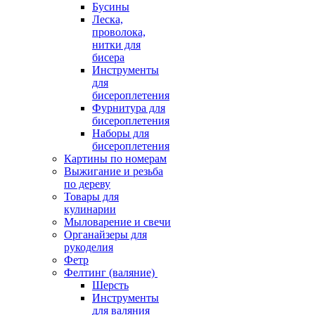
Бусины
Леска,
проволока,
нитки для
бисера
Инструменты
для
бисероплетения
Фурнитура для
бисероплетения
Наборы для
бисероплетения
Картины по номерам
Выжигание и резьба
по дереву
Товары для
кулинарии
Мыловарение и свечи
Органайзеры для
рукоделия
Фетр
Фелтинг (валяние)
Шерсть
Инструменты
для валяния