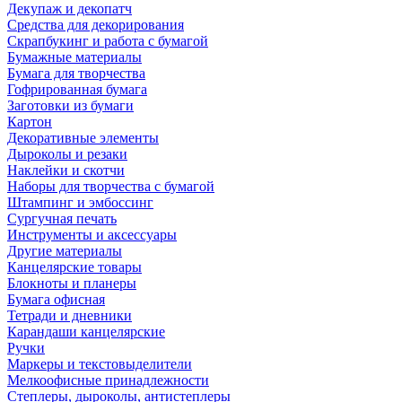
Декупаж и декопатч
Средства для декорирования
Скрапбукинг и работа с бумагой
Бумажные материалы
Бумага для творчества
Гофрированная бумага
Заготовки из бумаги
Картон
Декоративные элементы
Дыроколы и резаки
Наклейки и скотчи
Наборы для творчества с бумагой
Штампинг и эмбоссинг
Сургучная печать
Инструменты и аксессуары
Другие материалы
Канцелярские товары
Блокноты и планеры
Бумага офисная
Тетради и дневники
Карандаши канцелярские
Ручки
Маркеры и текстовыделители
Мелкоофисные принадлежности
Степлеры, дыроколы, антистеплеры