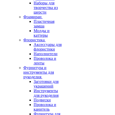
Наборы для
творчества из
шерсти
Фоамиран
Пластичная
замша
Молды и
каттеры
Флористика
Аксессуары для
флористики
Наполнители
Проволока и
ленты
Фурнитура и
инструменты для
рукоделия
Заготовки для
украшений
Инструменты
для рукоделия
Подвески
Проволока и
канитель
Фурнитура для