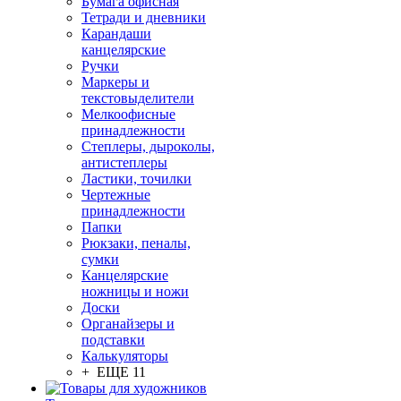
Бумага офисная
Тетради и дневники
Карандаши
канцелярские
Ручки
Маркеры и
текстовыделители
Мелкоофисные
принадлежности
Степлеры, дыроколы,
антистеплеры
Ластики, точилки
Чертежные
принадлежности
Папки
Рюкзаки, пеналы,
сумки
Канцелярские
ножницы и ножи
Доски
Органайзеры и
подставки
Калькуляторы
+ ЕЩЕ 11