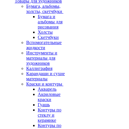
Товары для художников
Бумага, альбомы,
холсты, скетчбуки
Бумага и
альбомы для
рисования
Холсты
Скетчбуки
Вспомогательные
жидкости
Инструменты и
материалы для
художников
Каллиграфия
Карандаши и сухие
материалы
Краски и контуры
Акварель
Акриловые
краски
Гуашь
Контуры по
стеклу и
керамике
Контуры по