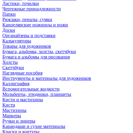
Ластики, точилки
Чертежные принадлежности
Папки
Рюкзаки, пеналы, сумки
Канцелярские ножницы и ножи
Доски
Органайзеры и подставки
Калькуляторы
Товары для художников
Бумага, альбомы, холсты, скетчбуки
Бумага и альбомы для рисования
Холсты
Скетчбуки
Наглядные пособия
Инструменты и материалы для художников
Каллиграфия
Вспомогательные жидкости
Мольберты, этюдники, планшеты
Кисти и мастихины
Кисти
Мастихины
Маркеры
Ручки и линеры
Карандаши и сухие материалы
Краски и контуры