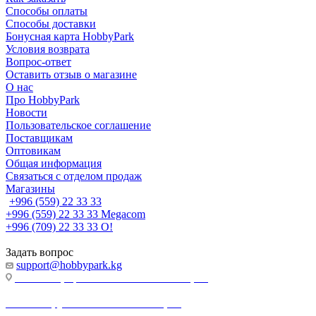
Способы оплаты
Способы доставки
Бонусная карта HobbyPark
Условия возврата
Вопрос-ответ
Оставить отзыв о магазине
О нас
Про HobbyPark
Новости
Пользовательское соглашение
Поставщикам
Оптовикам
Общая информация
Связаться с отделом продаж
Магазины
+996 (559) 22 33 33
+996 (559) 22 33 33
Megacom
+996 (709) 22 33 33
O!
Задать вопрос
support@hobbypark.kg
г. Бишкек, пр-т. Чынгыза Айтматова, 91
г. Бишкек, ул. Якова Логвиненко, 55