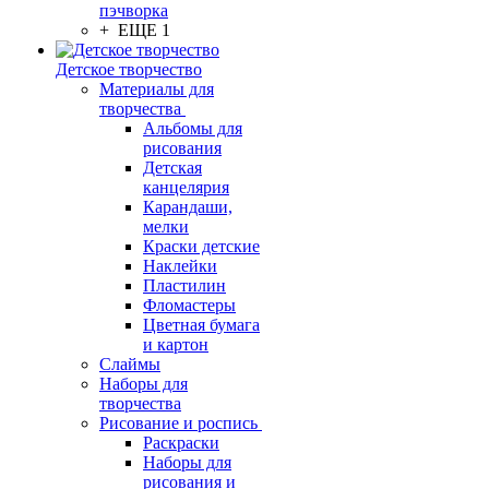
пэчворка
+ ЕЩЕ 1
Детское творчество
Материалы для
творчества
Альбомы для
рисования
Детская
канцелярия
Карандаши,
мелки
Краски детские
Наклейки
Пластилин
Фломастеры
Цветная бумага
и картон
Слаймы
Наборы для
творчества
Рисование и роспись
Раскраски
Наборы для
рисования и