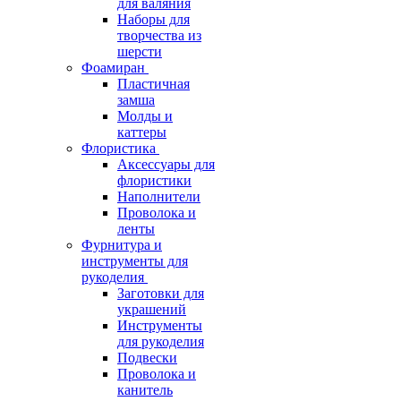
для валяния
Наборы для
творчества из
шерсти
Фоамиран
Пластичная
замша
Молды и
каттеры
Флористика
Аксессуары для
флористики
Наполнители
Проволока и
ленты
Фурнитура и
инструменты для
рукоделия
Заготовки для
украшений
Инструменты
для рукоделия
Подвески
Проволока и
канитель