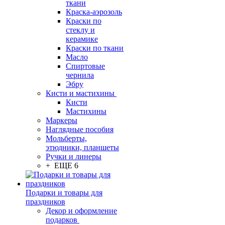
ткани
Краска-аэрозоль
Краски по
стеклу и
керамике
Краски по ткани
Масло
Спиртовые
чернила
Эбру
Кисти и мастихины
Кисти
Мастихины
Маркеры
Наглядные пособия
Мольберты,
этюдники, планшеты
Ручки и линеры
+ ЕЩЕ 6
Подарки и товары для
праздников
Декор и оформление
подарков