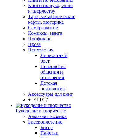
Книги по рукоделию
и творчеству
Таро, метафорические
карты, эзотерика
Саморазвитие
Комиксы, манга
Нонфикшн
Проза
Психология
Личностный
рост
Психология
общения и
отношений
Детская
психология
Аксессуары для книг
+ ЕЩЕ 7
Рукоделие и творчество
Алмазная мозаика
Бисероплетение
Бисер
Пайетки