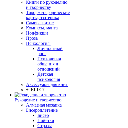
Книги по рукоделию
и творчеству
Таро, метафорические
карты, эзотерика
Саморазвитие
Комиксы, манга
Нонфикшн
Проза
Психология
Личностный
рост
Психология
общения и
отношений
Детская
психология
Аксессуары для книг
+ ЕЩЕ 7
Рукоделие и творчество
Алмазная мозаика
Бисероплетение
Бисер
Пайетки
Стразы