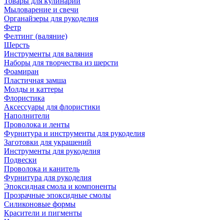
Товары для кулинарии
Мыловарение и свечи
Органайзеры для рукоделия
Фетр
Фелтинг (валяние)
Шерсть
Инструменты для валяния
Наборы для творчества из шерсти
Фоамиран
Пластичная замша
Молды и каттеры
Флористика
Аксессуары для флористики
Наполнители
Проволока и ленты
Фурнитура и инструменты для рукоделия
Заготовки для украшений
Инструменты для рукоделия
Подвески
Проволока и канитель
Фурнитура для рукоделия
Эпоксидная смола и компоненты
Прозрачные эпоксидные смолы
Силиконовые формы
Красители и пигменты