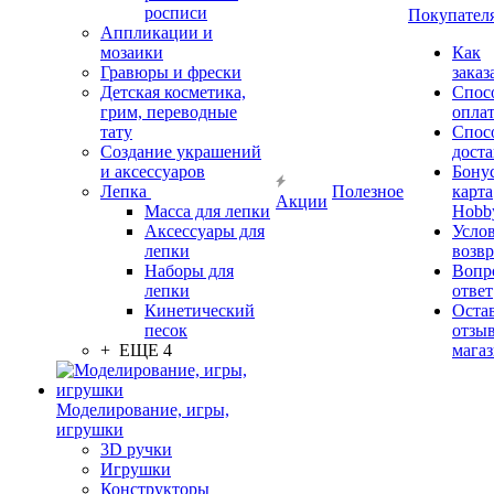
росписи
Покупател
Аппликации и
мозаики
Как
Гравюры и фрески
заказ
Детская косметика,
Спос
грим, переводные
опла
тату
Спос
Создание украшений
дост
и аксессуаров
Бону
Лепка
Полезное
карта
Акции
Масса для лепки
Hobb
Аксессуары для
Усло
лепки
возвр
Наборы для
Вопр
лепки
ответ
Кинетический
Оста
песок
отзыв
+ ЕЩЕ 4
мага
Моделирование, игры,
игрушки
3D ручки
Игрушки
Конструкторы