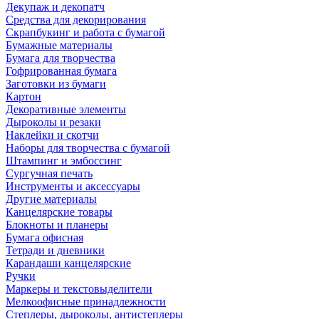
Декупаж и декопатч
Средства для декорирования
Скрапбукинг и работа с бумагой
Бумажные материалы
Бумага для творчества
Гофрированная бумага
Заготовки из бумаги
Картон
Декоративные элементы
Дыроколы и резаки
Наклейки и скотчи
Наборы для творчества с бумагой
Штампинг и эмбоссинг
Сургучная печать
Инструменты и аксессуары
Другие материалы
Канцелярские товары
Блокноты и планеры
Бумага офисная
Тетради и дневники
Карандаши канцелярские
Ручки
Маркеры и текстовыделители
Мелкоофисные принадлежности
Степлеры, дыроколы, антистеплеры