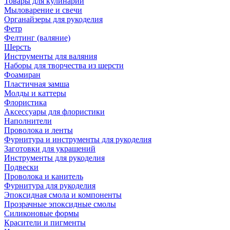
Товары для кулинарии
Мыловарение и свечи
Органайзеры для рукоделия
Фетр
Фелтинг (валяние)
Шерсть
Инструменты для валяния
Наборы для творчества из шерсти
Фоамиран
Пластичная замша
Молды и каттеры
Флористика
Аксессуары для флористики
Наполнители
Проволока и ленты
Фурнитура и инструменты для рукоделия
Заготовки для украшений
Инструменты для рукоделия
Подвески
Проволока и канитель
Фурнитура для рукоделия
Эпоксидная смола и компоненты
Прозрачные эпоксидные смолы
Силиконовые формы
Красители и пигменты