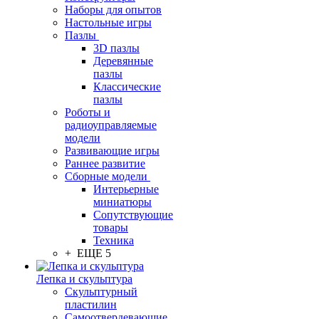
Наборы для опытов
Настольные игры
Пазлы
3D пазлы
Деревянные
пазлы
Классические
пазлы
Роботы и
радиоуправляемые
модели
Развивающие игры
Раннее развитие
Сборные модели
Интерьерные
миниатюры
Сопутствующие
товары
Техника
+ ЕЩЕ 5
Лепка и скульптура
Скульптурный
пластилин
Самоотвердевающие