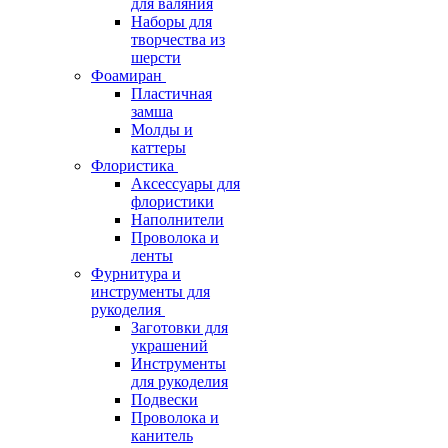
для валяния
Наборы для
творчества из
шерсти
Фоамиран
Пластичная
замша
Молды и
каттеры
Флористика
Аксессуары для
флористики
Наполнители
Проволока и
ленты
Фурнитура и
инструменты для
рукоделия
Заготовки для
украшений
Инструменты
для рукоделия
Подвески
Проволока и
канитель