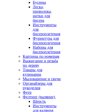
Бусины
Леска,
проволока,
нитки для
бисера
Инструменты
для
бисероплетения
Фурнитура для
бисероплетения
Наборы для
бисероплетения
Картины по номерам
Выжигание и резьба
по дереву
Товары для
кулинарии
Мыловарение и свечи
Органайзеры для
рукоделия
Фетр
Фелтинг (валяние)
Шерсть
Инструменты
для валяния