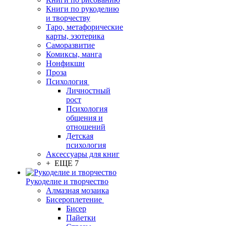
Книги по рукоделию
и творчеству
Таро, метафорические
карты, эзотерика
Саморазвитие
Комиксы, манга
Нонфикшн
Проза
Психология
Личностный
рост
Психология
общения и
отношений
Детская
психология
Аксессуары для книг
+ ЕЩЕ 7
Рукоделие и творчество
Алмазная мозаика
Бисероплетение
Бисер
Пайетки