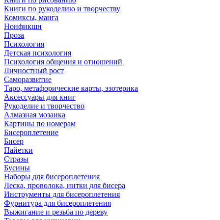
Книги по рукоделию и творчеству
Комиксы, манга
Нонфикшн
Проза
Психология
Детская психология
Психология общения и отношений
Личностный рост
Саморазвитие
Таро, метафорические карты, эзотерика
Аксессуары для книг
Рукоделие и творчество
Алмазная мозаика
Картины по номерам
Бисероплетение
Бисер
Пайетки
Стразы
Бусины
Наборы для бисероплетения
Леска, проволока, нитки для бисера
Инструменты для бисероплетения
Фурнитура для бисероплетения
Выжигание и резьба по дереву