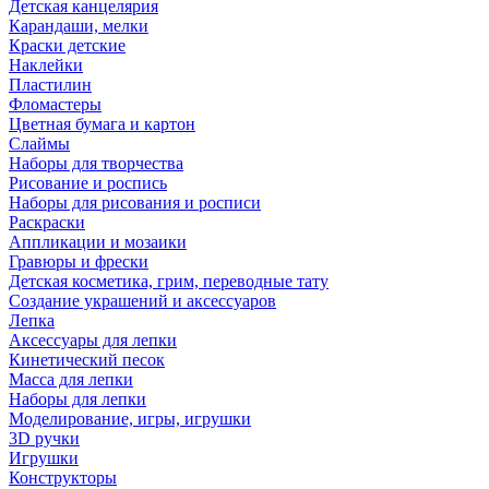
Детская канцелярия
Карандаши, мелки
Краски детские
Наклейки
Пластилин
Фломастеры
Цветная бумага и картон
Слаймы
Наборы для творчества
Рисование и роспись
Наборы для рисования и росписи
Раскраски
Аппликации и мозаики
Гравюры и фрески
Детская косметика, грим, переводные тату
Создание украшений и аксессуаров
Лепка
Аксессуары для лепки
Кинетический песок
Масса для лепки
Наборы для лепки
Моделирование, игры, игрушки
3D ручки
Игрушки
Конструкторы