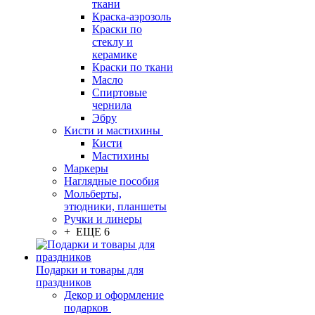
ткани
Краска-аэрозоль
Краски по
стеклу и
керамике
Краски по ткани
Масло
Спиртовые
чернила
Эбру
Кисти и мастихины
Кисти
Мастихины
Маркеры
Наглядные пособия
Мольберты,
этюдники, планшеты
Ручки и линеры
+ ЕЩЕ 6
Подарки и товары для
праздников
Декор и оформление
подарков