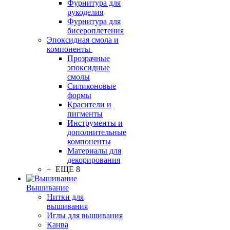
Фурнитура для
рукоделия
Фурнитура для
бисероплетения
Эпоксидная смола и
компоненты
Прозрачные
эпоксидные
смолы
Силиконовые
формы
Красители и
пигменты
Инструменты и
дополнительные
компоненты
Материалы для
декорирования
+ ЕЩЕ 8
Вышивание
Нитки для
вышивания
Иглы для вышивания
Канва