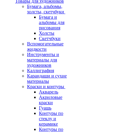
Товары для художников
Бумага, альбомы,
холсты, скетчбуки
Бумага и
альбомы для
рисования
Холсты
Скетчбуки
Вспомогательные
жидкости
Инструменты и
материалы для
художников
Каллиграфия
Карандаши и сухие
материалы
Краски и контуры
Акварель
Акриловые
краски
Гуашь
Контуры по
стеклу и
керамике
Контуры по