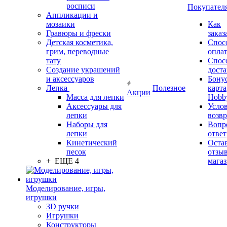
росписи
Покупател
Аппликации и
мозаики
Как
Гравюры и фрески
заказ
Детская косметика,
Спос
грим, переводные
опла
тату
Спос
Создание украшений
дост
и аксессуаров
Бону
Лепка
Полезное
карта
Акции
Масса для лепки
Hobb
Аксессуары для
Усло
лепки
возвр
Наборы для
Вопр
лепки
ответ
Кинетический
Оста
песок
отзыв
+ ЕЩЕ 4
мага
Моделирование, игры,
игрушки
3D ручки
Игрушки
Конструкторы