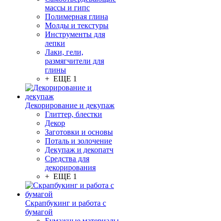
массы и гипс
Полимерная глина
Молды и текстуры
Инструменты для
лепки
Лаки, гели,
размягчители для
глины
+ ЕЩЕ 1
Декорирование и декупаж
Глиттер, блестки
Декор
Заготовки и основы
Поталь и золочение
Декупаж и декопатч
Средства для
декорирования
+ ЕЩЕ 1
Скрапбукинг и работа с
бумагой
Бумажные материалы