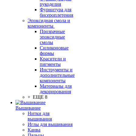
рукоделия
Фурнитура для
бисероплетения
Эпоксидная смола и
компоненты
Прозрачные
эпоксидные
смолы
Силиконовые
формы
Красители и
пигменты
Инструменты и
дополнительные
компоненты
Материалы для
декорирования
+ ЕЩЕ 8
Вышивание
Нитки для
вышивания
Иглы для вышивания
Канва
Пяльцы