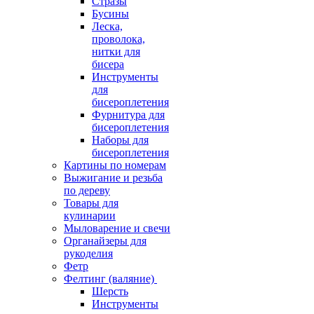
Стразы
Бусины
Леска,
проволока,
нитки для
бисера
Инструменты
для
бисероплетения
Фурнитура для
бисероплетения
Наборы для
бисероплетения
Картины по номерам
Выжигание и резьба
по дереву
Товары для
кулинарии
Мыловарение и свечи
Органайзеры для
рукоделия
Фетр
Фелтинг (валяние)
Шерсть
Инструменты