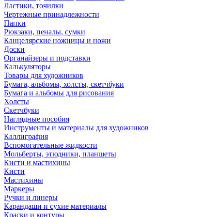
Ластики, точилки
Чертежные принадлежности
Папки
Рюкзаки, пеналы, сумки
Канцелярские ножницы и ножи
Доски
Органайзеры и подставки
Калькуляторы
Товары для художников
Бумага, альбомы, холсты, скетчбуки
Бумага и альбомы для рисования
Холсты
Скетчбуки
Наглядные пособия
Инструменты и материалы для художников
Каллиграфия
Вспомогательные жидкости
Мольберты, этюдники, планшеты
Кисти и мастихины
Кисти
Мастихины
Маркеры
Ручки и линеры
Карандаши и сухие материалы
Краски и контуры