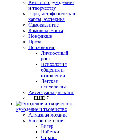
Книги по рукоделию
и творчеству
Таро, метафорические
карты, эзотерика
Саморазвитие
Комиксы, манга
Нонфикшн
Проза
Психология
Личностный
рост
Психология
общения и
отношений
Детская
психология
Аксессуары для книг
+ ЕЩЕ 7
Рукоделие и творчество
Алмазная мозаика
Бисероплетение
Бисер
Пайетки
Стразы