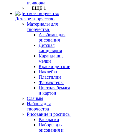
пэчворка
+ ЕЩЕ 1
Детское творчество
Материалы для
творчества
Альбомы для
рисования
Детская
канцелярия
Карандаши,
мелки
Краски детские
Наклейки
Пластилин
Фломастеры
Цветная бумага
и картон
Слаймы
Наборы для
творчества
Рисование и роспись
Раскраски
Наборы для
рисования и