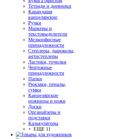
Бумага офисная
Тетради и дневники
Карандаши
канцелярские
Ручки
Маркеры и
текстовыделители
Мелкоофисные
принадлежности
Степлеры, дыроколы,
антистеплеры
Ластики, точилки
Чертежные
принадлежности
Папки
Рюкзаки, пеналы,
сумки
Канцелярские
ножницы и ножи
Доски
Органайзеры и
подставки
Калькуляторы
+ ЕЩЕ 11