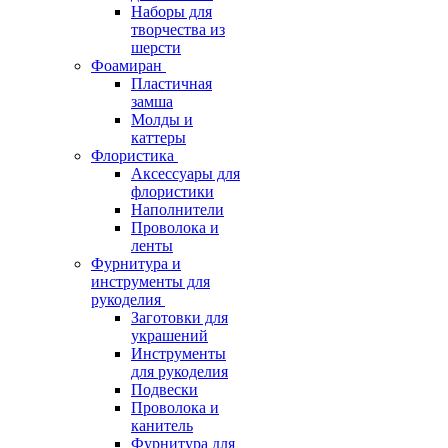
Наборы для
творчества из
шерсти
Фоамиран
Пластичная
замша
Молды и
каттеры
Флористика
Аксессуары для
флористики
Наполнители
Проволока и
ленты
Фурнитура и
инструменты для
рукоделия
Заготовки для
украшений
Инструменты
для рукоделия
Подвески
Проволока и
канитель
Фурнитура для