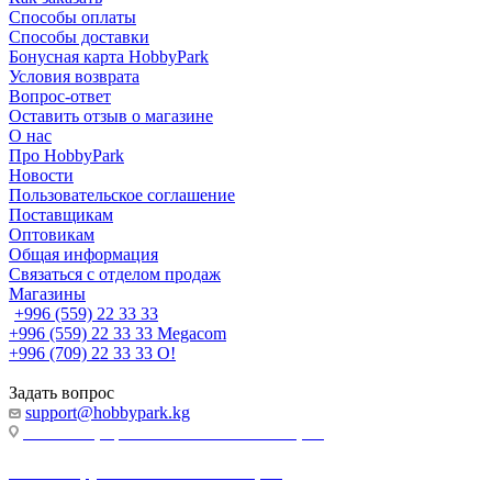
Способы оплаты
Способы доставки
Бонусная карта HobbyPark
Условия возврата
Вопрос-ответ
Оставить отзыв о магазине
О нас
Про HobbyPark
Новости
Пользовательское соглашение
Поставщикам
Оптовикам
Общая информация
Связаться с отделом продаж
Магазины
+996 (559) 22 33 33
+996 (559) 22 33 33
Megacom
+996 (709) 22 33 33
O!
Задать вопрос
support@hobbypark.kg
г. Бишкек, пр-т. Чынгыза Айтматова, 91
г. Бишкек, ул. Якова Логвиненко, 55