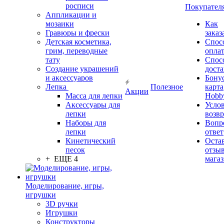
росписи
Покупател
Аппликации и
мозаики
Как
Гравюры и фрески
заказ
Детская косметика,
Спос
грим, переводные
опла
тату
Спос
Создание украшений
дост
и аксессуаров
Бону
Лепка
Полезное
карта
Акции
Масса для лепки
Hobb
Аксессуары для
Усло
лепки
возвр
Наборы для
Вопр
лепки
ответ
Кинетический
Оста
песок
отзыв
+ ЕЩЕ 4
мага
Моделирование, игры,
игрушки
3D ручки
Игрушки
Конструкторы