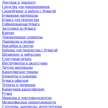
Декупаж и декопатч
Средства для декорирования
Скрапбукинг и работа с бумагой
Бумажные материалы
Бумага для творчества
Гофрированная бумага
Заготовки из бумаги
Картон
Декоративные элементы
Дыроколы и резаки
Наклейки и скотчи
Наборы для творчества с бумагой
Штампинг и эмбоссинг
Сургучная печать
Инструменты и аксессуары
Другие материалы
Канцелярские товары
Блокноты и планеры
Бумага офисная
Тетради и дневники
Карандаши канцелярские
Ручки
Маркеры и текстовыделители
Мелкоофисные принадлежности
Степлеры, дыроколы, антистеплеры