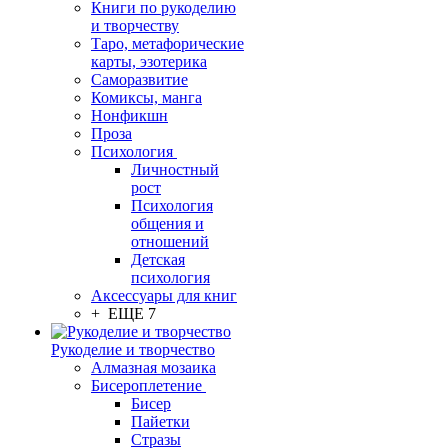
Книги по рукоделию
и творчеству
Таро, метафорические
карты, эзотерика
Саморазвитие
Комиксы, манга
Нонфикшн
Проза
Психология
Личностный
рост
Психология
общения и
отношений
Детская
психология
Аксессуары для книг
+ ЕЩЕ 7
Рукоделие и творчество
Алмазная мозаика
Бисероплетение
Бисер
Пайетки
Стразы