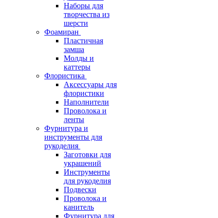
Наборы для
творчества из
шерсти
Фоамиран
Пластичная
замша
Молды и
каттеры
Флористика
Аксессуары для
флористики
Наполнители
Проволока и
ленты
Фурнитура и
инструменты для
рукоделия
Заготовки для
украшений
Инструменты
для рукоделия
Подвески
Проволока и
канитель
Фурнитура для