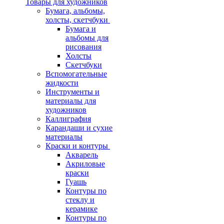
Товары для художников
Бумага, альбомы,
холсты, скетчбуки
Бумага и
альбомы для
рисования
Холсты
Скетчбуки
Вспомогательные
жидкости
Инструменты и
материалы для
художников
Каллиграфия
Карандаши и сухие
материалы
Краски и контуры
Акварель
Акриловые
краски
Гуашь
Контуры по
стеклу и
керамике
Контуры по