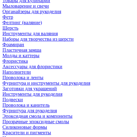
Товары для кулинарии
Мыловарение и свечи
Органайзеры для рукоделия
Фетр
Фелтинг (валяние)
Шерсть
Инструменты для валяния
Наборы для творчества из шерсти
Фоамиран
Пластичная замша
Молды и каттеры
Флористика
Аксессуары для флористики
Наполнители
Проволока и ленты
Фурнитура и инструменты для рукоделия
Заготовки для украшений
Инструменты для рукоделия
Подвески
Проволока и канитель
Фурнитура для рукоделия
Эпоксидная смола и компоненты
Прозрачные эпоксидные смолы
Силиконовые формы
Красители и пигменты