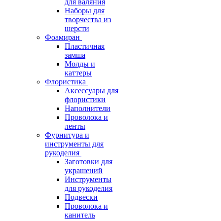
для валяния
Наборы для
творчества из
шерсти
Фоамиран
Пластичная
замша
Молды и
каттеры
Флористика
Аксессуары для
флористики
Наполнители
Проволока и
ленты
Фурнитура и
инструменты для
рукоделия
Заготовки для
украшений
Инструменты
для рукоделия
Подвески
Проволока и
канитель