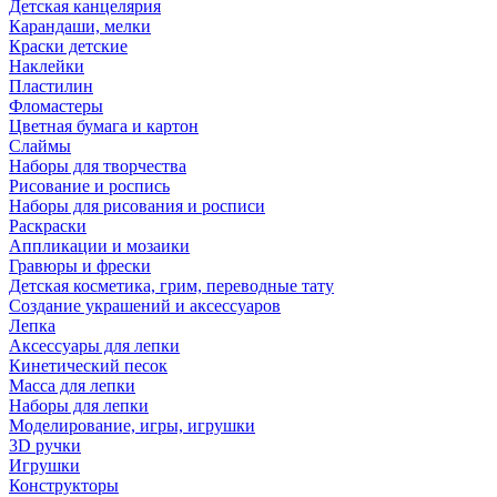
Детская канцелярия
Карандаши, мелки
Краски детские
Наклейки
Пластилин
Фломастеры
Цветная бумага и картон
Слаймы
Наборы для творчества
Рисование и роспись
Наборы для рисования и росписи
Раскраски
Аппликации и мозаики
Гравюры и фрески
Детская косметика, грим, переводные тату
Создание украшений и аксессуаров
Лепка
Аксессуары для лепки
Кинетический песок
Масса для лепки
Наборы для лепки
Моделирование, игры, игрушки
3D ручки
Игрушки
Конструкторы