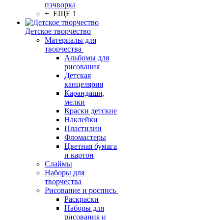
пэчворка
+ ЕЩЕ 1
Детское творчество
Материалы для
творчества
Альбомы для
рисования
Детская
канцелярия
Карандаши,
мелки
Краски детские
Наклейки
Пластилин
Фломастеры
Цветная бумага
и картон
Слаймы
Наборы для
творчества
Рисование и роспись
Раскраски
Наборы для
рисования и