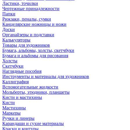
Ластики, точилки
Чертежные принадлежности
Папки
Рюкзаки, пеналы, сумки
Канцелярские ножницы и ножи
Доски
Органайзеры и подставки
Калькуляторы
Товары для художников
Бумага, альбомы, холсты, скетчбуки
Бумага и альбомы для рисования
Холсты
Скетчбуки
Наглядные пособия
Инструменты и материалы для художников
Каллиграфия
Вспомогательные жидкости
Мольберты, этюдники, планшеты
Кисти и мастихины
Кисти
Мастихины
Маркеры
Ручки и линеры
Карандаши и сухие материалы
Краски и контуры