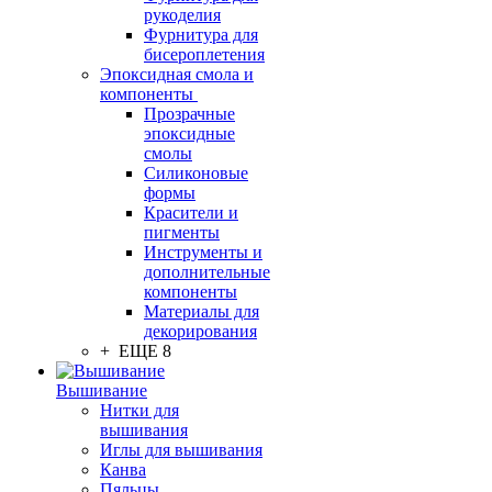
рукоделия
Фурнитура для
бисероплетения
Эпоксидная смола и
компоненты
Прозрачные
эпоксидные
смолы
Силиконовые
формы
Красители и
пигменты
Инструменты и
дополнительные
компоненты
Материалы для
декорирования
+ ЕЩЕ 8
Вышивание
Нитки для
вышивания
Иглы для вышивания
Канва
Пяльцы