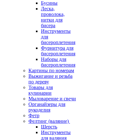
Бусины
Леска,
проволока,
нитки для
бисера
Инструменты
для
бисероплетения
Фурнитура для
бисероплетения
Наборы для
бисероплетения
Картины по номерам
Выжигание и резьба
по дереву
Товары для
кулинарии
Мыловарение и свечи
Органайзеры для
рукоделия
Фетр
Фелтинг (валяние)
Шерсть
Инструменты
для валяния