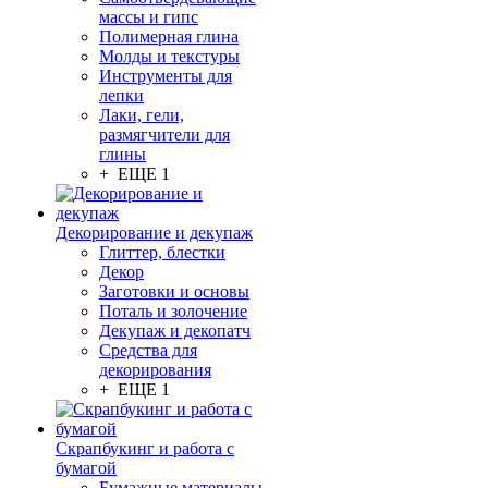
массы и гипс
Полимерная глина
Молды и текстуры
Инструменты для
лепки
Лаки, гели,
размягчители для
глины
+ ЕЩЕ 1
Декорирование и декупаж
Глиттер, блестки
Декор
Заготовки и основы
Поталь и золочение
Декупаж и декопатч
Средства для
декорирования
+ ЕЩЕ 1
Скрапбукинг и работа с
бумагой
Бумажные материалы