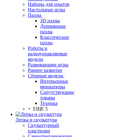
Наборы для опытов
Настольные игры
Пазлы
3D пазлы
Деревянные
пазлы
Классические
пазлы
Роботы и
радиоуправляемые
модели
Развивающие игры
Раннее развитие
Сборные модели
Интерьерные
миниатюры
Сопутствующие
товары
Техника
+ ЕЩЕ 5
Лепка и скульптура
Скульптурный
пластилин
Самоотвердевающие