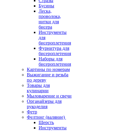
Стразы
Бусины
Леска,
проволока,
нитки для
бисера
Инструменты
для
бисероплетения
Фурнитура для
бисероплетения
Наборы для
бисероплетения
Картины по номерам
Выжигание и резьба
по дереву
Товары для
кулинарии
Мыловарение и свечи
Органайзеры для
рукоделия
Фетр
Фелтинг (валяние)
Шерсть
Инструменты