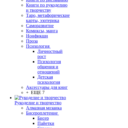
Книги по рукоделию
и творчеству
Таро, метафорические
карты, эзотерика
Саморазвитие
Комиксы, манга
Нонфикшн
Проза
Психология
Личностный
рост
Психология
общения и
отношений
Детская
психология
Аксессуары для книг
+ ЕЩЕ 7
Рукоделие и творчество
Алмазная мозаика
Бисероплетение
Бисер
Пайетки