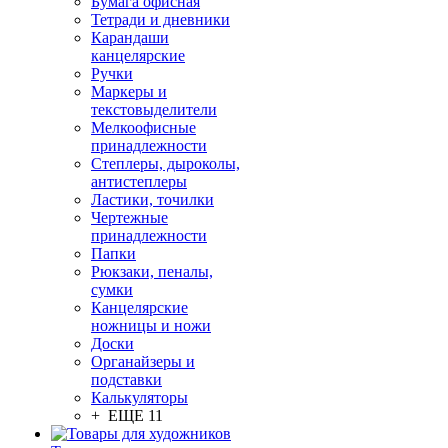
Бумага офисная
Тетради и дневники
Карандаши
канцелярские
Ручки
Маркеры и
текстовыделители
Мелкоофисные
принадлежности
Степлеры, дыроколы,
антистеплеры
Ластики, точилки
Чертежные
принадлежности
Папки
Рюкзаки, пеналы,
сумки
Канцелярские
ножницы и ножи
Доски
Органайзеры и
подставки
Калькуляторы
+ ЕЩЕ 11