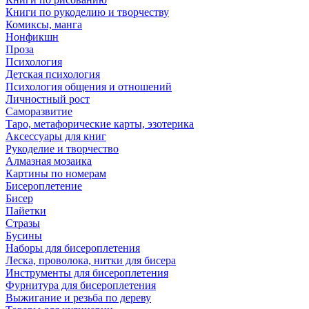
Книги по рукоделию и творчеству
Комиксы, манга
Нонфикшн
Проза
Психология
Детская психология
Психология общения и отношений
Личностный рост
Саморазвитие
Таро, метафорические карты, эзотерика
Аксессуары для книг
Рукоделие и творчество
Алмазная мозаика
Картины по номерам
Бисероплетение
Бисер
Пайетки
Стразы
Бусины
Наборы для бисероплетения
Леска, проволока, нитки для бисера
Инструменты для бисероплетения
Фурнитура для бисероплетения
Выжигание и резьба по дереву