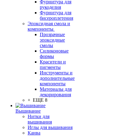
Фурнитура для
рукоделия
Фурнитура для
бисероплетения
Эпоксидная смола и
компоненты
Прозрачные
эпоксидные
смолы
Силиконовые
формы
Красители и
пигменты
Инструменты и
дополнительные
компоненты
Материалы для
декорирования
+ ЕЩЕ 8
Вышивание
Нитки для
вышивания
Иглы для вышивания
Канва