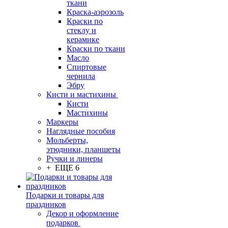
ткани
Краска-аэрозоль
Краски по
стеклу и
керамике
Краски по ткани
Масло
Спиртовые
чернила
Эбру
Кисти и мастихины
Кисти
Мастихины
Маркеры
Наглядные пособия
Мольберты,
этюдники, планшеты
Ручки и линеры
+ ЕЩЕ 6
Подарки и товары для
праздников
Декор и оформление
подарков