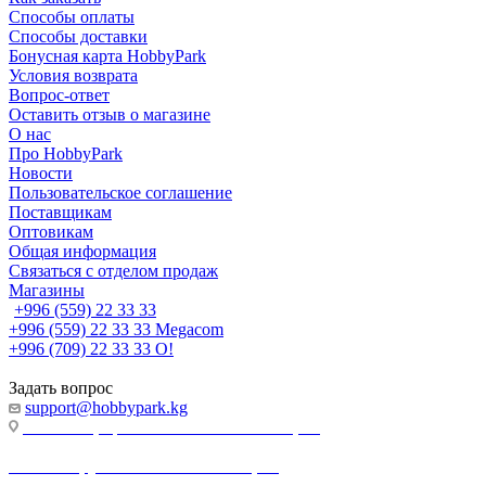
Способы оплаты
Способы доставки
Бонусная карта HobbyPark
Условия возврата
Вопрос-ответ
Оставить отзыв о магазине
О нас
Про HobbyPark
Новости
Пользовательское соглашение
Поставщикам
Оптовикам
Общая информация
Связаться с отделом продаж
Магазины
+996 (559) 22 33 33
+996 (559) 22 33 33
Megacom
+996 (709) 22 33 33
O!
Задать вопрос
support@hobbypark.kg
г. Бишкек, пр-т. Чынгыза Айтматова, 91
г. Бишкек, ул. Якова Логвиненко, 55