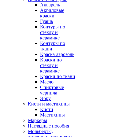
Акварель
Акриловые
краски
Гуашь
Контуры по
стеклу и
керамике
Контуры по
ткани
Краска-аэрозоль
Краски по
стеклу и
керамике
Краски по ткани
Масло
Спиртовые
чернила
Эбру
Кисти и мастихины
Кисти
Мастихины
Маркеры
Наглядные пособия
Мольберты,
этюдники, планшеты