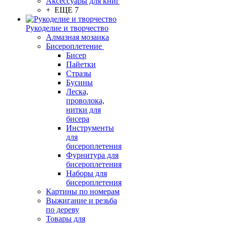
Аксессуары для книг
+ ЕЩЕ 7
Рукоделие и творчество
Алмазная мозаика
Бисероплетение
Бисер
Пайетки
Стразы
Бусины
Леска,
проволока,
нитки для
бисера
Инструменты
для
бисероплетения
Фурнитура для
бисероплетения
Наборы для
бисероплетения
Картины по номерам
Выжигание и резьба
по дереву
Товары для