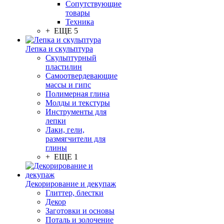
Сопутствующие
товары
Техника
+ ЕЩЕ 5
Лепка и скульптура
Скульптурный
пластилин
Самоотвердевающие
массы и гипс
Полимерная глина
Молды и текстуры
Инструменты для
лепки
Лаки, гели,
размягчители для
глины
+ ЕЩЕ 1
Декорирование и декупаж
Глиттер, блестки
Декор
Заготовки и основы
Поталь и золочение