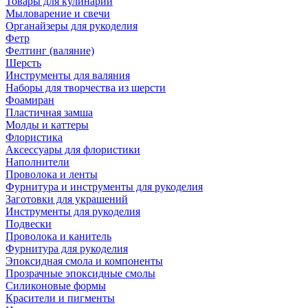
Товары для кулинарии
Мыловарение и свечи
Органайзеры для рукоделия
Фетр
Фелтинг (валяние)
Шерсть
Инструменты для валяния
Наборы для творчества из шерсти
Фоамиран
Пластичная замша
Молды и каттеры
Флористика
Аксессуары для флористики
Наполнители
Проволока и ленты
Фурнитура и инструменты для рукоделия
Заготовки для украшений
Инструменты для рукоделия
Подвески
Проволока и канитель
Фурнитура для рукоделия
Эпоксидная смола и компоненты
Прозрачные эпоксидные смолы
Силиконовые формы
Красители и пигменты