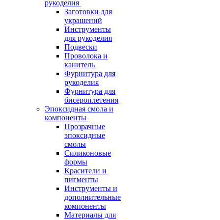
рукоделия
Заготовки для
украшений
Инструменты
для рукоделия
Подвески
Проволока и
канитель
Фурнитура для
рукоделия
Фурнитура для
бисероплетения
Эпоксидная смола и
компоненты
Прозрачные
эпоксидные
смолы
Силиконовые
формы
Красители и
пигменты
Инструменты и
дополнительные
компоненты
Материалы для