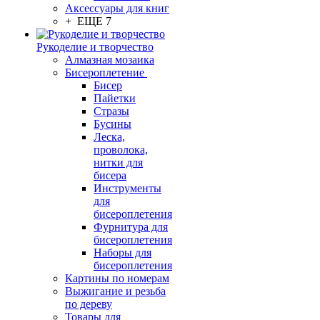
Аксессуары для книг
+ ЕЩЕ 7
Рукоделие и творчество
Алмазная мозаика
Бисероплетение
Бисер
Пайетки
Стразы
Бусины
Леска,
проволока,
нитки для
бисера
Инструменты
для
бисероплетения
Фурнитура для
бисероплетения
Наборы для
бисероплетения
Картины по номерам
Выжигание и резьба
по дереву
Товары для