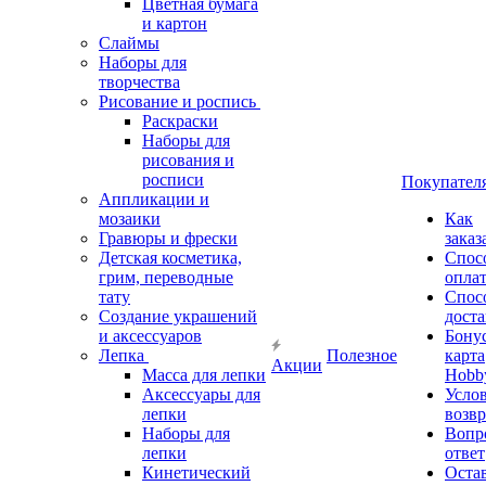
Цветная бумага
и картон
Слаймы
Наборы для
творчества
Рисование и роспись
Раскраски
Наборы для
рисования и
росписи
Покупател
Аппликации и
мозаики
Как
Гравюры и фрески
заказ
Детская косметика,
Спос
грим, переводные
опла
тату
Спос
Создание украшений
дост
и аксессуаров
Бону
Лепка
Полезное
карта
Акции
Масса для лепки
Hobb
Аксессуары для
Усло
лепки
возвр
Наборы для
Вопр
лепки
ответ
Кинетический
Оста