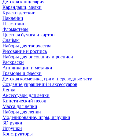
Детская канцелярия
Карандаши, мелки
Краски детские
Наклейки
Пластилин
Фломастеры
Цветная бумага и картон
Слаймы
Наборы для творчества
Рисование и роспись
Наборы для рисования и росписи
Раскраски
Аппликации и мозаики
Гравюры и фрески
Детская косметика, грим, переводные тату
Создание украшений и аксессуаров
Лепка
Аксессуары для лепки
Кинетический песок
Масса для лепки
Наборы для лепки
Моделирование, игры, игрушки
3D ручки
Игрушки
Конструкторы