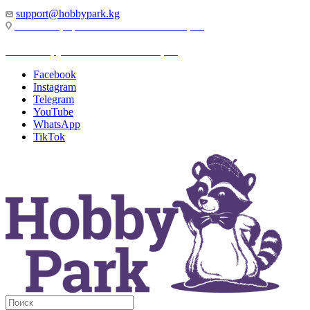
support@hobbypark.kg
г. Бишкек, пр-т. Чынгыза Айтматова, 91
г. Бишкек, ул. Якова Логвиненко, 55
Facebook
Instagram
Telegram
YouTube
WhatsApp
TikTok