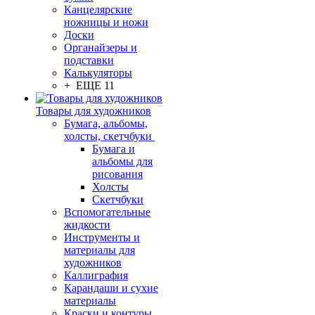
Канцелярские
ножницы и ножи
Доски
Органайзеры и
подставки
Калькуляторы
+ ЕЩЕ 11
Товары для художников
Бумага, альбомы,
холсты, скетчбуки
Бумага и
альбомы для
рисования
Холсты
Скетчбуки
Вспомогательные
жидкости
Инструменты и
материалы для
художников
Каллиграфия
Карандаши и сухие
материалы
Краски и контуры