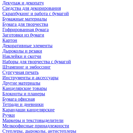
Декупаж и декопатч
Средства для декорирования
Скрапбукинг и работа с бумагой
Бумажные материалы
Бумага для творчества
Гофрированная бумага
Заготовки из бумаги
Картон
Декоративные элементы
Дыроколы и резаки
Наклейки и скотчи
Наборы для творчества с бумагой
Штампинг и эмбоссинг
Сургучная печать
Инструменты и аксессуары
Другие материалы
Канцелярские товары
Блокноты и планеры
Бумага офисная
Тетради и дневники
Карандаши канцелярские
Ручки
Маркеры и текстовыделители
Мелкоофисные принадлежности
Степлеры, дыроколы, антистеплеры