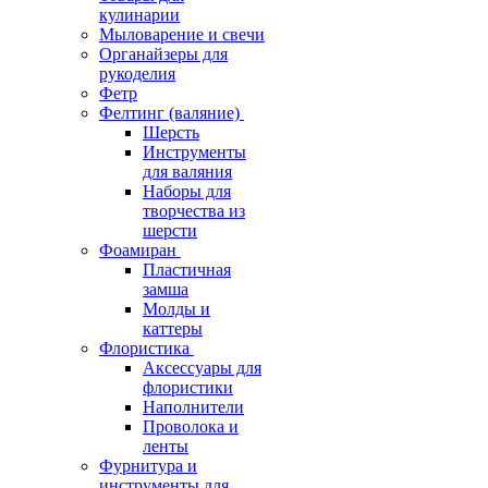
кулинарии
Мыловарение и свечи
Органайзеры для
рукоделия
Фетр
Фелтинг (валяние)
Шерсть
Инструменты
для валяния
Наборы для
творчества из
шерсти
Фоамиран
Пластичная
замша
Молды и
каттеры
Флористика
Аксессуары для
флористики
Наполнители
Проволока и
ленты
Фурнитура и
инструменты для