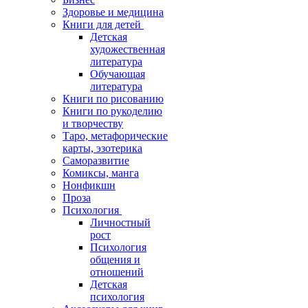
Здоровье и медицина
Книги для детей
Детская
художественная
литература
Обучающая
литература
Книги по рисованию
Книги по рукоделию
и творчеству
Таро, метафорические
карты, эзотерика
Саморазвитие
Комиксы, манга
Нонфикшн
Проза
Психология
Личностный
рост
Психология
общения и
отношений
Детская
психология