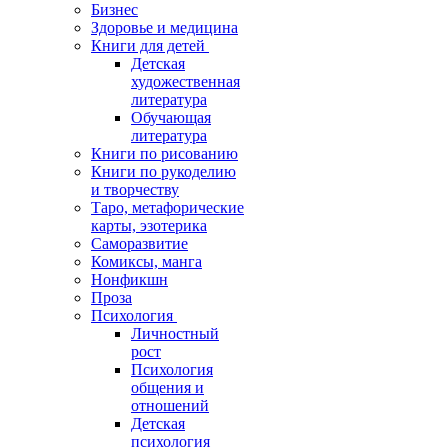
Бизнес
Здоровье и медицина
Книги для детей
Детская
художественная
литература
Обучающая
литература
Книги по рисованию
Книги по рукоделию
и творчеству
Таро, метафорические
карты, эзотерика
Саморазвитие
Комиксы, манга
Нонфикшн
Проза
Психология
Личностный
рост
Психология
общения и
отношений
Детская
психология