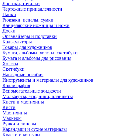
Ластики, точилки
Чертежные принадлежности
Папки
Рюкзаки, пеналы, сумки
Канцелярские ножницы и ножи
Доски
Органайзеры и подставки
Калькуляторы
Товары для художников
Бумага, альбомы, холсты, скетчбуки
Бумага и альбомы для рисования
Холсты
Скетчбуки
Наглядные пособия
Инструменты и материалы для художников
Каллиграфия
Вспомогательные жидкости
Мольберты, этюдники, планшеты
Кисти и мастихины
Кисти
Мастихины
Маркеры
Ручки и линеры
Карандаши и сухие материалы
Краски и контуры