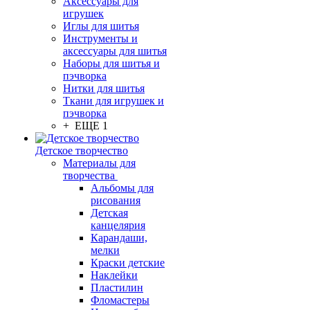
Аксессуары для
игрушек
Иглы для шитья
Инструменты и
аксессуары для шитья
Наборы для шитья и
пэчворка
Нитки для шитья
Ткани для игрушек и
пэчворка
+ ЕЩЕ 1
Детское творчество
Материалы для
творчества
Альбомы для
рисования
Детская
канцелярия
Карандаши,
мелки
Краски детские
Наклейки
Пластилин
Фломастеры