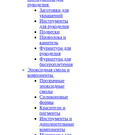
рукоделия
Заготовки для
украшений
Инструменты
для рукоделия
Подвески
Проволока и
канитель
Фурнитура для
рукоделия
Фурнитура для
бисероплетения
Эпоксидная смола и
компоненты
Прозрачные
эпоксидные
смолы
Силиконовые
формы
Красители и
пигменты
Инструменты и
дополнительные
компоненты
Материалы для