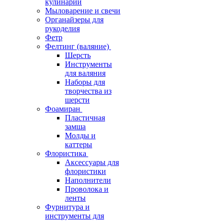
кулинарии
Мыловарение и свечи
Органайзеры для
рукоделия
Фетр
Фелтинг (валяние)
Шерсть
Инструменты
для валяния
Наборы для
творчества из
шерсти
Фоамиран
Пластичная
замша
Молды и
каттеры
Флористика
Аксессуары для
флористики
Наполнители
Проволока и
ленты
Фурнитура и
инструменты для