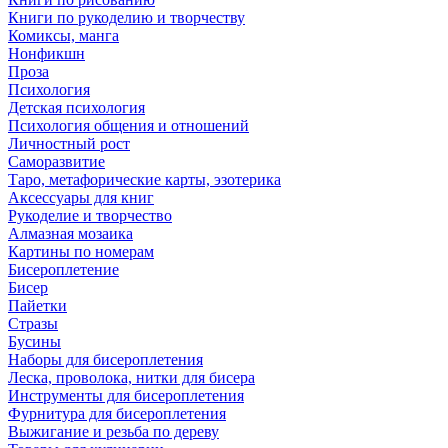
Книги по рукоделию и творчеству
Комиксы, манга
Нонфикшн
Проза
Психология
Детская психология
Психология общения и отношений
Личностный рост
Саморазвитие
Таро, метафорические карты, эзотерика
Аксессуары для книг
Рукоделие и творчество
Алмазная мозаика
Картины по номерам
Бисероплетение
Бисер
Пайетки
Стразы
Бусины
Наборы для бисероплетения
Леска, проволока, нитки для бисера
Инструменты для бисероплетения
Фурнитура для бисероплетения
Выжигание и резьба по дереву