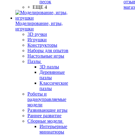
песок
отзыв
+ ЕЩЕ 4
мага
Моделирование, игры,
игрушки
3D ручки
Игрушки
Конструкторы
Наборы для опытов
Настольные игры
Пазлы
3D пазлы
Деревянные
пазлы
Классические
пазлы
Роботы и
радиоуправляемые
модели
Развивающие игры
Раннее развитие
Сборные модели
Интерьерные
миниатюры