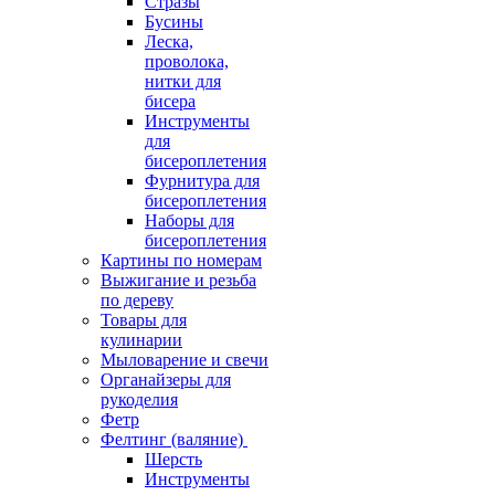
Стразы
Бусины
Леска,
проволока,
нитки для
бисера
Инструменты
для
бисероплетения
Фурнитура для
бисероплетения
Наборы для
бисероплетения
Картины по номерам
Выжигание и резьба
по дереву
Товары для
кулинарии
Мыловарение и свечи
Органайзеры для
рукоделия
Фетр
Фелтинг (валяние)
Шерсть
Инструменты