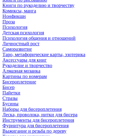
Книги по рукоделию и творчеству
Комиксы, манга
Нонфикшн
Проза
Психология
Детская психология
Психология общения и отношений
Личностный рост
Саморазвитие
Таро, метафорические карты, эзотерика
Аксессуары для книг
Рукоделие и творчество
Алмазная мозаика
Картины по номерам
Бисероплетение
Бисер
Пайетки
Стразы
Бусины
Наборы для бисероплетения
Леска, проволока, нитки для бисера
Инструменты для бисероплетения
Фурнитура для бисероплетения
Выжигание и резьба по дереву