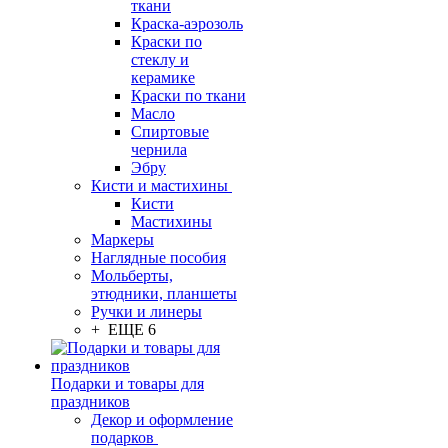
ткани
Краска-аэрозоль
Краски по
стеклу и
керамике
Краски по ткани
Масло
Спиртовые
чернила
Эбру
Кисти и мастихины
Кисти
Мастихины
Маркеры
Наглядные пособия
Мольберты,
этюдники, планшеты
Ручки и линеры
+ ЕЩЕ 6
Подарки и товары для
праздников
Декор и оформление
подарков