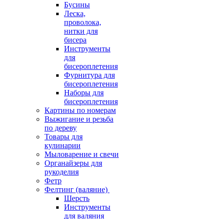
Бусины
Леска,
проволока,
нитки для
бисера
Инструменты
для
бисероплетения
Фурнитура для
бисероплетения
Наборы для
бисероплетения
Картины по номерам
Выжигание и резьба
по дереву
Товары для
кулинарии
Мыловарение и свечи
Органайзеры для
рукоделия
Фетр
Фелтинг (валяние)
Шерсть
Инструменты
для валяния