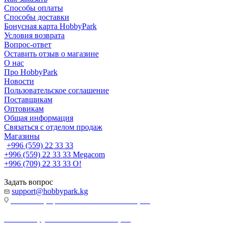
Способы оплаты
Способы доставки
Бонусная карта HobbyPark
Условия возврата
Вопрос-ответ
Оставить отзыв о магазине
О нас
Про HobbyPark
Новости
Пользовательское соглашение
Поставщикам
Оптовикам
Общая информация
Связаться с отделом продаж
Магазины
+996 (559) 22 33 33
+996 (559) 22 33 33
Megacom
+996 (709) 22 33 33
O!
Задать вопрос
support@hobbypark.kg
г. Бишкек, пр-т. Чынгыза Айтматова, 91
г. Бишкек, ул. Якова Логвиненко, 55