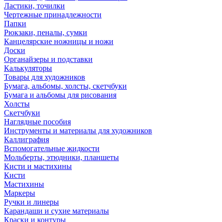
Ластики, точилки
Чертежные принадлежности
Папки
Рюкзаки, пеналы, сумки
Канцелярские ножницы и ножи
Доски
Органайзеры и подставки
Калькуляторы
Товары для художников
Бумага, альбомы, холсты, скетчбуки
Бумага и альбомы для рисования
Холсты
Скетчбуки
Наглядные пособия
Инструменты и материалы для художников
Каллиграфия
Вспомогательные жидкости
Мольберты, этюдники, планшеты
Кисти и мастихины
Кисти
Мастихины
Маркеры
Ручки и линеры
Карандаши и сухие материалы
Краски и контуры