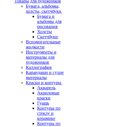
Товары для художников
Бумага, альбомы,
холсты, скетчбуки
Бумага и
альбомы для
рисования
Холсты
Скетчбуки
Вспомогательные
жидкости
Инструменты и
материалы для
художников
Каллиграфия
Карандаши и сухие
материалы
Краски и контуры
Акварель
Акриловые
краски
Гуашь
Контуры по
стеклу и
керамике
Контуры по