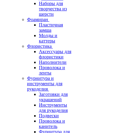
Наборы для
творчества из
шерсти
Фоамиран
Пластичная
замша
Молды и
каттеры
Флористика
Аксессуары для
флористики
Наполнители
Проволока и
ленты
Фурнитура и
инструменты для
рукоделия
Заготовки для
украшений
Инструменты
для рукоделия
Подвески
Проволока и
канитель
Фурнитура для