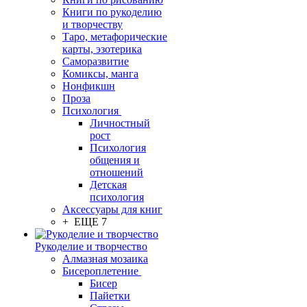
Книги по рукоделию
и творчеству
Таро, метафорические
карты, эзотерика
Саморазвитие
Комиксы, манга
Нонфикшн
Проза
Психология
Личностный
рост
Психология
общения и
отношений
Детская
психология
Аксессуары для книг
+ ЕЩЕ 7
Рукоделие и творчество
Алмазная мозаика
Бисероплетение
Бисер
Пайетки