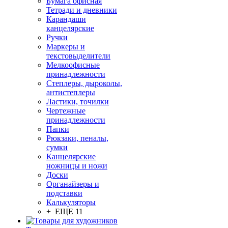
Бумага офисная
Тетради и дневники
Карандаши
канцелярские
Ручки
Маркеры и
текстовыделители
Мелкоофисные
принадлежности
Степлеры, дыроколы,
антистеплеры
Ластики, точилки
Чертежные
принадлежности
Папки
Рюкзаки, пеналы,
сумки
Канцелярские
ножницы и ножи
Доски
Органайзеры и
подставки
Калькуляторы
+ ЕЩЕ 11