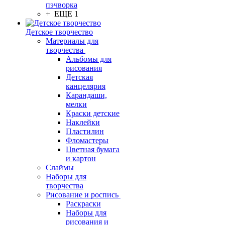
пэчворка
+ ЕЩЕ 1
Детское творчество
Материалы для
творчества
Альбомы для
рисования
Детская
канцелярия
Карандаши,
мелки
Краски детские
Наклейки
Пластилин
Фломастеры
Цветная бумага
и картон
Слаймы
Наборы для
творчества
Рисование и роспись
Раскраски
Наборы для
рисования и