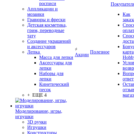
росписи
Покупател
Аппликации и
мозаики
Как
Гравюры и фрески
заказ
Детская косметика,
Спос
грим, переводные
опла
тату
Спос
Создание украшений
дост
и аксессуаров
Бону
Лепка
Полезное
карта
Акции
Масса для лепки
Hobb
Аксессуары для
Усло
лепки
возвр
Наборы для
Вопр
лепки
ответ
Кинетический
Оста
песок
отзыв
+ ЕЩЕ 4
мага
Моделирование, игры,
игрушки
3D ручки
Игрушки
Конструкторы