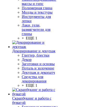
массы и гипс
Полимерная глина
Молды и текстуры
Инструменты для
лепки
Лаки, гели,
размягчители для
глины
+ ЕЩЕ 1
Декорирование и декупаж
Глиттер, блестки
Декор
Заготовки и основы
Поталь и золочение
Декупаж и декопатч
Средства для
декорирования
+ ЕЩЕ 1
Скрапбукинг и работа с
бумагой
Бумажные материалы