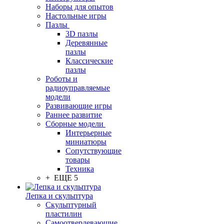
Наборы для опытов
Настольные игры
Пазлы
3D пазлы
Деревянные
пазлы
Классические
пазлы
Роботы и
радиоуправляемые
модели
Развивающие игры
Раннее развитие
Сборные модели
Интерьерные
миниатюры
Сопутствующие
товары
Техника
+ ЕЩЕ 5
Лепка и скульптура
Скульптурный
пластилин
Самоотвердевающие