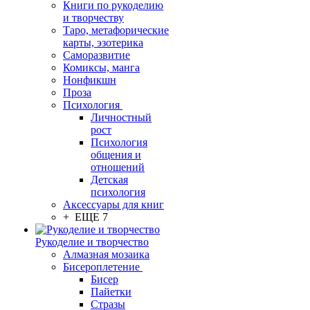
Книги по рукоделию
и творчеству
Таро, метафорические
карты, эзотерика
Саморазвитие
Комиксы, манга
Нонфикшн
Проза
Психология
Личностный
рост
Психология
общения и
отношений
Детская
психология
Аксессуары для книг
+ ЕЩЕ 7
Рукоделие и творчество
Алмазная мозаика
Бисероплетение
Бисер
Пайетки
Стразы