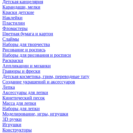
Детская канцелярия
Карандаши, мелки
Краски детские
Наклейки
Пластилин
Фломастеры
Цветная бумага и картон
Слаймы
Наборы для творчества
Рисование и роспись
Наборы для рисования и росписи
Раскраски
Аппликации и мозаики
Гравюры и фрески
Детская косметика, грим, переводные тату
Создание украшений и аксессуаров
Лепка
Аксессуары для лепки
Кинетический песок
Масса для лепки
Наборы для лепки
Моделирование, игры, игрушки
3D ручки
Игрушки
Конструкторы