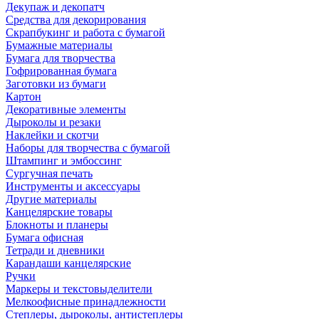
Декупаж и декопатч
Средства для декорирования
Скрапбукинг и работа с бумагой
Бумажные материалы
Бумага для творчества
Гофрированная бумага
Заготовки из бумаги
Картон
Декоративные элементы
Дыроколы и резаки
Наклейки и скотчи
Наборы для творчества с бумагой
Штампинг и эмбоссинг
Сургучная печать
Инструменты и аксессуары
Другие материалы
Канцелярские товары
Блокноты и планеры
Бумага офисная
Тетради и дневники
Карандаши канцелярские
Ручки
Маркеры и текстовыделители
Мелкоофисные принадлежности
Степлеры, дыроколы, антистеплеры