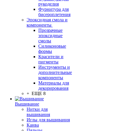
рукоделия
Фурнитура для
бисероплетения
Эпоксидная смола и
компоненты
Прозрачные
эпоксидные
смолы
Силиконовые
формы
Красители и
пигменты
Инструменты и
дополнительные
компоненты
Материалы для
декорирования
+ ЕЩЕ 8
Вышивание
Нитки для
вышивания
Иглы для вышивания
Канва
Пяльцы