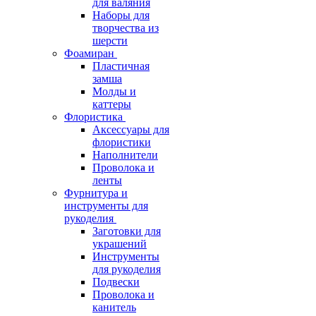
для валяния
Наборы для
творчества из
шерсти
Фоамиран
Пластичная
замша
Молды и
каттеры
Флористика
Аксессуары для
флористики
Наполнители
Проволока и
ленты
Фурнитура и
инструменты для
рукоделия
Заготовки для
украшений
Инструменты
для рукоделия
Подвески
Проволока и
канитель