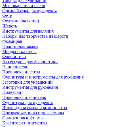
Товары для кулинарии
Мыловарение и свечи
Органайзеры для рукоделия
Фетр
Фелтинг (валяние)
Шерсть
Инструменты для валяния
Наборы для творчества из шерсти
Фоамиран
Пластичная замша
Молды и каттеры
Флористика
Аксессуары для флористики
Наполнители
Проволока и ленты
Фурнитура и инструменты для рукоделия
Заготовки для украшений
Инструменты для рукоделия
Подвески
Проволока и канитель
Фурнитура для рукоделия
Эпоксидная смола и компоненты
Прозрачные эпоксидные смолы
Силиконовые формы
Красители и пигменты