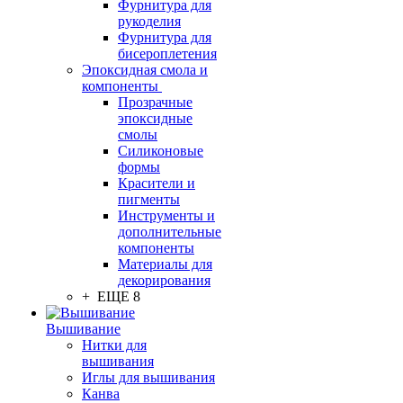
Фурнитура для
рукоделия
Фурнитура для
бисероплетения
Эпоксидная смола и
компоненты
Прозрачные
эпоксидные
смолы
Силиконовые
формы
Красители и
пигменты
Инструменты и
дополнительные
компоненты
Материалы для
декорирования
+ ЕЩЕ 8
Вышивание
Нитки для
вышивания
Иглы для вышивания
Канва