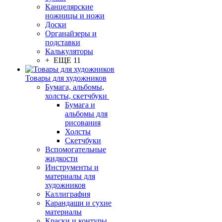
Канцелярские
ножницы и ножи
Доски
Органайзеры и
подставки
Калькуляторы
+ ЕЩЕ 11
Товары для художников
Бумага, альбомы,
холсты, скетчбуки
Бумага и
альбомы для
рисования
Холсты
Скетчбуки
Вспомогательные
жидкости
Инструменты и
материалы для
художников
Каллиграфия
Карандаши и сухие
материалы
Краски и контуры