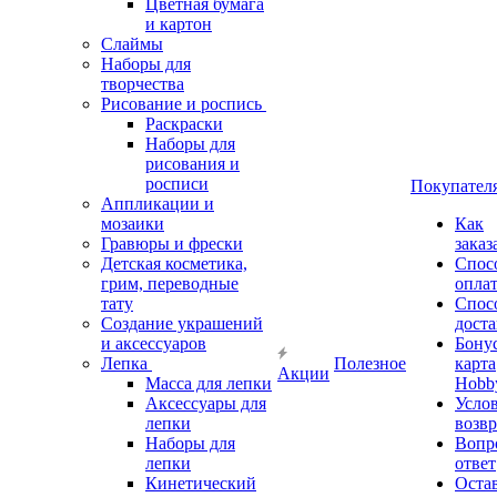
Цветная бумага
и картон
Слаймы
Наборы для
творчества
Рисование и роспись
Раскраски
Наборы для
рисования и
росписи
Покупател
Аппликации и
мозаики
Как
Гравюры и фрески
заказ
Детская косметика,
Спос
грим, переводные
опла
тату
Спос
Создание украшений
дост
и аксессуаров
Бону
Лепка
Полезное
карта
Акции
Масса для лепки
Hobb
Аксессуары для
Усло
лепки
возвр
Наборы для
Вопр
лепки
ответ
Кинетический
Оста