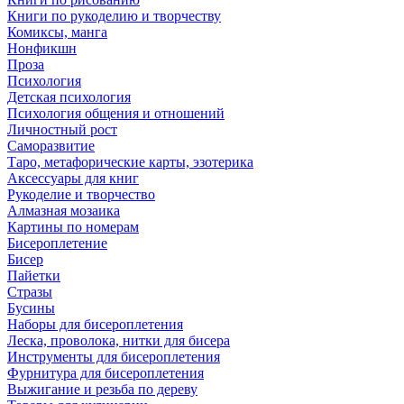
Книги по рукоделию и творчеству
Комиксы, манга
Нонфикшн
Проза
Психология
Детская психология
Психология общения и отношений
Личностный рост
Саморазвитие
Таро, метафорические карты, эзотерика
Аксессуары для книг
Рукоделие и творчество
Алмазная мозаика
Картины по номерам
Бисероплетение
Бисер
Пайетки
Стразы
Бусины
Наборы для бисероплетения
Леска, проволока, нитки для бисера
Инструменты для бисероплетения
Фурнитура для бисероплетения
Выжигание и резьба по дереву