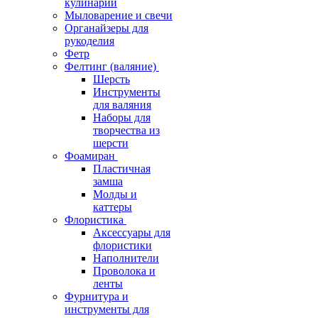
кулинарии
Мыловарение и свечи
Органайзеры для
рукоделия
Фетр
Фелтинг (валяние)
Шерсть
Инструменты
для валяния
Наборы для
творчества из
шерсти
Фоамиран
Пластичная
замша
Молды и
каттеры
Флористика
Аксессуары для
флористики
Наполнители
Проволока и
ленты
Фурнитура и
инструменты для