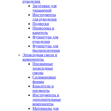
рукоделия
Заготовки для
украшений
Инструменты
для рукоделия
Подвески
Проволока и
канитель
Фурнитура для
рукоделия
Фурнитура для
бисероплетения
Эпоксидная смола и
компоненты
Прозрачные
эпоксидные
смолы
Силиконовые
формы
Красители и
пигменты
Инструменты и
дополнительные
компоненты
Материалы для