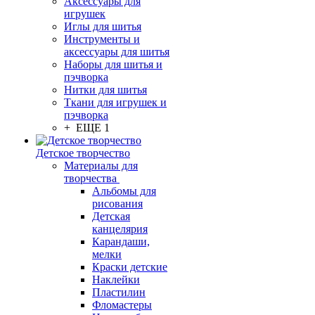
Аксессуары для
игрушек
Иглы для шитья
Инструменты и
аксессуары для шитья
Наборы для шитья и
пэчворка
Нитки для шитья
Ткани для игрушек и
пэчворка
+ ЕЩЕ 1
Детское творчество
Материалы для
творчества
Альбомы для
рисования
Детская
канцелярия
Карандаши,
мелки
Краски детские
Наклейки
Пластилин
Фломастеры