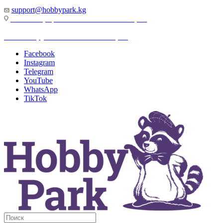
support@hobbypark.kg
г. Бишкек, пр-т. Чынгыза Айтматова, 91
г. Бишкек, ул. Якова Логвиненко, 55
Facebook
Instagram
Telegram
YouTube
WhatsApp
TikTok