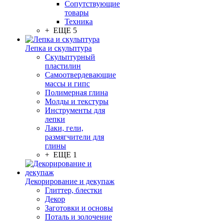
Сопутствующие
товары
Техника
+ ЕЩЕ 5
Лепка и скульптура
Скульптурный
пластилин
Самоотвердевающие
массы и гипс
Полимерная глина
Молды и текстуры
Инструменты для
лепки
Лаки, гели,
размягчители для
глины
+ ЕЩЕ 1
Декорирование и декупаж
Глиттер, блестки
Декор
Заготовки и основы
Поталь и золочение