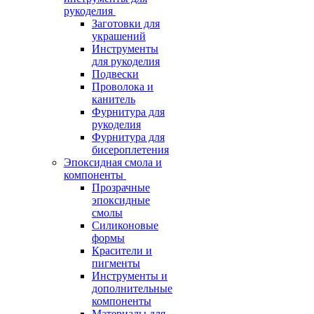
рукоделия
Заготовки для
украшений
Инструменты
для рукоделия
Подвески
Проволока и
канитель
Фурнитура для
рукоделия
Фурнитура для
бисероплетения
Эпоксидная смола и
компоненты
Прозрачные
эпоксидные
смолы
Силиконовые
формы
Красители и
пигменты
Инструменты и
дополнительные
компоненты
Материалы для