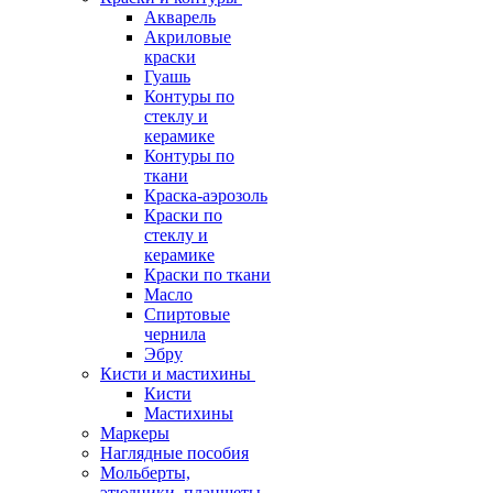
Акварель
Акриловые
краски
Гуашь
Контуры по
стеклу и
керамике
Контуры по
ткани
Краска-аэрозоль
Краски по
стеклу и
керамике
Краски по ткани
Масло
Спиртовые
чернила
Эбру
Кисти и мастихины
Кисти
Мастихины
Маркеры
Наглядные пособия
Мольберты,
этюдники, планшеты