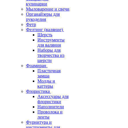
кулинарии
Мыловарение и свечи
Органайзеры для
рукоделия
Фетр
Фелтинг (валяние)
Шерсть
Инструменты
для валяния
Наборы для
творчества из
шерсти
Фоамиран
Пластичная
замша
Молды и
каттеры
Флористика
Аксессуары для
флористики
Наполнители
Проволока и
ленты
Фурнитура и
инструменты для