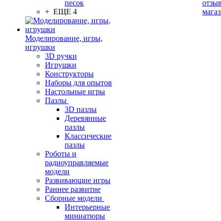
песок
отзыв
+ ЕЩЕ 4
мага
Моделирование, игры,
игрушки
3D ручки
Игрушки
Конструкторы
Наборы для опытов
Настольные игры
Пазлы
3D пазлы
Деревянные
пазлы
Классические
пазлы
Роботы и
радиоуправляемые
модели
Развивающие игры
Раннее развитие
Сборные модели
Интерьерные
миниатюры