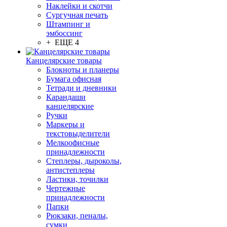
Наклейки и скотчи
Сургучная печать
Штампинг и
эмбоссинг
+ ЕЩЕ 4
Канцелярские товары
Блокноты и планеры
Бумага офисная
Тетради и дневники
Карандаши
канцелярские
Ручки
Маркеры и
текстовыделители
Мелкоофисные
принадлежности
Степлеры, дыроколы,
антистеплеры
Ластики, точилки
Чертежные
принадлежности
Папки
Рюкзаки, пеналы,
сумки