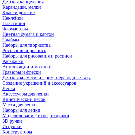
Детская канцелярия
Карандаши, мелки
Краски детские
Наклейки
Пластилин
Фломастеры
Цветная бумага и картон
Слаймы
Наборы для творчества
Рисование и роспись
Наборы для рисования и росписи
Раскраски
Аппликации и мозаики
Гравюры и фрески
Детская косметика, грим, переводные тату
Создание украшений и аксессуаров
Лепка
Аксессуары для лепки
Кинетический песок
Масса для лепки
Наборы для лепки
Моделирование, игры, игрушки
3D ручки
Игрушки
Конструкторы