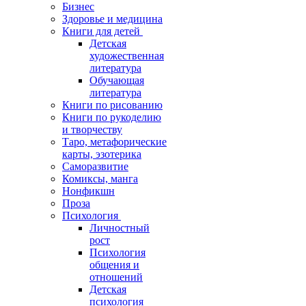
Бизнес
Здоровье и медицина
Книги для детей
Детская
художественная
литература
Обучающая
литература
Книги по рисованию
Книги по рукоделию
и творчеству
Таро, метафорические
карты, эзотерика
Саморазвитие
Комиксы, манга
Нонфикшн
Проза
Психология
Личностный
рост
Психология
общения и
отношений
Детская
психология