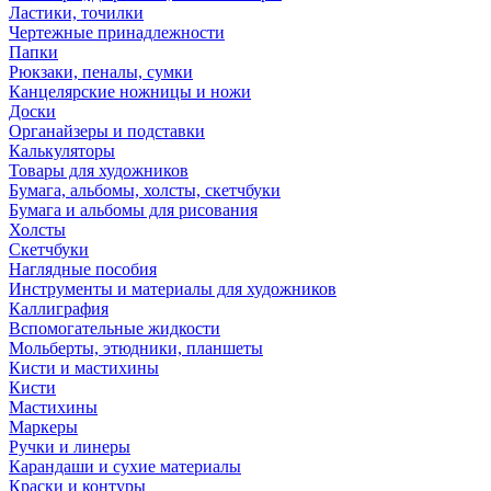
Ластики, точилки
Чертежные принадлежности
Папки
Рюкзаки, пеналы, сумки
Канцелярские ножницы и ножи
Доски
Органайзеры и подставки
Калькуляторы
Товары для художников
Бумага, альбомы, холсты, скетчбуки
Бумага и альбомы для рисования
Холсты
Скетчбуки
Наглядные пособия
Инструменты и материалы для художников
Каллиграфия
Вспомогательные жидкости
Мольберты, этюдники, планшеты
Кисти и мастихины
Кисти
Мастихины
Маркеры
Ручки и линеры
Карандаши и сухие материалы
Краски и контуры