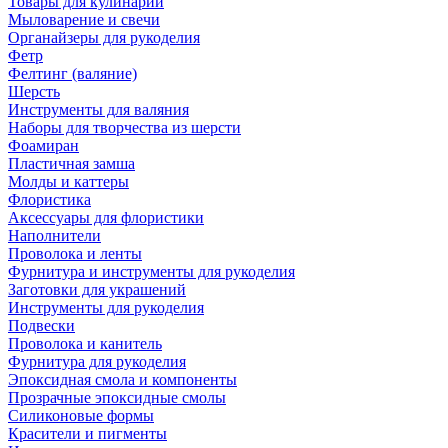
Товары для кулинарии
Мыловарение и свечи
Органайзеры для рукоделия
Фетр
Фелтинг (валяние)
Шерсть
Инструменты для валяния
Наборы для творчества из шерсти
Фоамиран
Пластичная замша
Молды и каттеры
Флористика
Аксессуары для флористики
Наполнители
Проволока и ленты
Фурнитура и инструменты для рукоделия
Заготовки для украшений
Инструменты для рукоделия
Подвески
Проволока и канитель
Фурнитура для рукоделия
Эпоксидная смола и компоненты
Прозрачные эпоксидные смолы
Силиконовые формы
Красители и пигменты