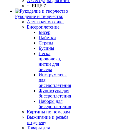
Аксессуары для книг
+ ЕЩЕ 7
Рукоделие и творчество
Алмазная мозаика
Бисероплетение
Бисер
Пайетки
Стразы
Бусины
Леска,
проволока,
нитки для
бисера
Инструменты
для
бисероплетения
Фурнитура для
бисероплетения
Наборы для
бисероплетения
Картины по номерам
Выжигание и резьба
по дереву
Товары для