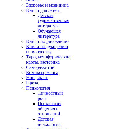
Здоровье и медицина
Книги для детей
Детская
художественная
литература
Обучающая
литература
Книги по рисованию
Книги по рукоделию
и творчеству
Таро, метафорические
карты, эзотерика
Саморазвитие
Комиксы, манга
Нонфикшн
Проза
Психология
Личностный
рост
Психология
общения и
отношений
Детская
психология