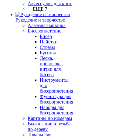
Аксессуары для книг
+ ЕЩЕ 7
Рукоделие и творчество
Алмазная мозаика
Бисероплетение
Бисер
Пайетки
Стразы
Бусины
Леска,
проволока,
нитки для
бисера
Инструменты
для
бисероплетения
Фурнитура для
бисероплетения
Наборы для
бисероплетения
Картины по номерам
Выжигание и резьба
по дереву
Товары для