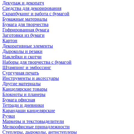
Декупаж и декопатч
Средства для декорирования
Скрапбукинг и работа с бумагой
Бумажные материалы
Бумага для творчества
Гофрированная бумага
Заготовки из бумаги
Картон
Декоративные элементы
Дыроколы и резаки
Наклейки и скотчи
Наборы для творчества с бумагой
Штампинг и эмбоссинг
Сургучная печать
Инструменты и аксессуары
Другие материалы
Канцелярские товары
Блокноты и планеры
Бумага офисная
Тетради и дневники
Карандаши канцелярские
Ручки
Маркеры и текстовыделители
Мелкоофисные принадлежности
Степлеры, дыроколы, антистеплеры