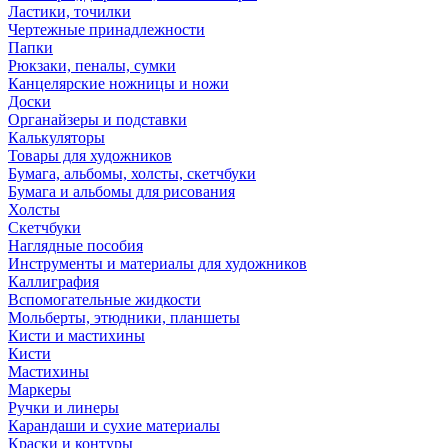
Ластики, точилки
Чертежные принадлежности
Папки
Рюкзаки, пеналы, сумки
Канцелярские ножницы и ножи
Доски
Органайзеры и подставки
Калькуляторы
Товары для художников
Бумага, альбомы, холсты, скетчбуки
Бумага и альбомы для рисования
Холсты
Скетчбуки
Наглядные пособия
Инструменты и материалы для художников
Каллиграфия
Вспомогательные жидкости
Мольберты, этюдники, планшеты
Кисти и мастихины
Кисти
Мастихины
Маркеры
Ручки и линеры
Карандаши и сухие материалы
Краски и контуры