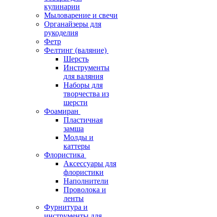
кулинарии
Мыловарение и свечи
Органайзеры для
рукоделия
Фетр
Фелтинг (валяние)
Шерсть
Инструменты
для валяния
Наборы для
творчества из
шерсти
Фоамиран
Пластичная
замша
Молды и
каттеры
Флористика
Аксессуары для
флористики
Наполнители
Проволока и
ленты
Фурнитура и
инструменты для