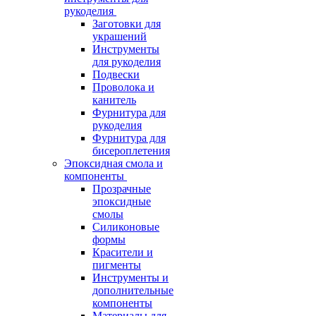
рукоделия
Заготовки для
украшений
Инструменты
для рукоделия
Подвески
Проволока и
канитель
Фурнитура для
рукоделия
Фурнитура для
бисероплетения
Эпоксидная смола и
компоненты
Прозрачные
эпоксидные
смолы
Силиконовые
формы
Красители и
пигменты
Инструменты и
дополнительные
компоненты
Материалы для