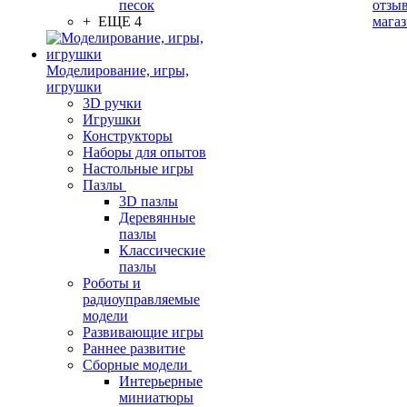
песок
отзыв
+ ЕЩЕ 4
мага
Моделирование, игры,
игрушки
3D ручки
Игрушки
Конструкторы
Наборы для опытов
Настольные игры
Пазлы
3D пазлы
Деревянные
пазлы
Классические
пазлы
Роботы и
радиоуправляемые
модели
Развивающие игры
Раннее развитие
Сборные модели
Интерьерные
миниатюры