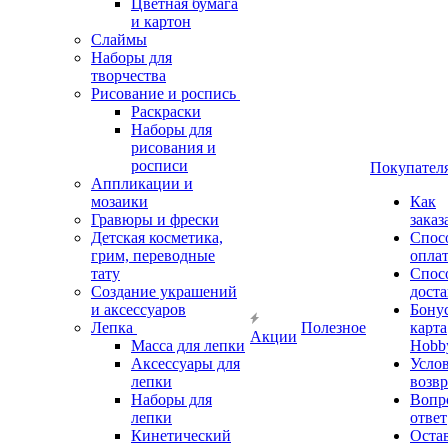
Цветная бумага
и картон
Слаймы
Наборы для
творчества
Рисование и роспись
Раскраски
Наборы для
рисования и
росписи
Покупател
Аппликации и
мозаики
Как
Гравюры и фрески
заказ
Детская косметика,
Спос
грим, переводные
опла
тату
Спос
Создание украшений
дост
и аксессуаров
Бону
Лепка
Полезное
карта
Акции
Масса для лепки
Hobb
Аксессуары для
Усло
лепки
возвр
Наборы для
Вопр
лепки
ответ
Кинетический
Оста