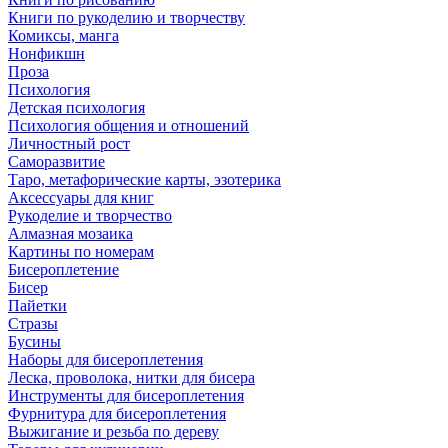
Книги по рукоделию и творчеству
Комиксы, манга
Нонфикшн
Проза
Психология
Детская психология
Психология общения и отношений
Личностный рост
Саморазвитие
Таро, метафорические карты, эзотерика
Аксессуары для книг
Рукоделие и творчество
Алмазная мозаика
Картины по номерам
Бисероплетение
Бисер
Пайетки
Стразы
Бусины
Наборы для бисероплетения
Леска, проволока, нитки для бисера
Инструменты для бисероплетения
Фурнитура для бисероплетения
Выжигание и резьба по дереву