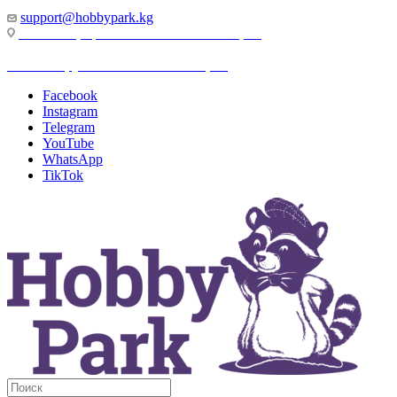
support@hobbypark.kg
г. Бишкек, пр-т. Чынгыза Айтматова, 91
г. Бишкек, ул. Якова Логвиненко, 55
Facebook
Instagram
Telegram
YouTube
WhatsApp
TikTok