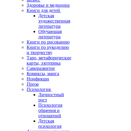
Здоровье и медицина
Книги для детей
Детская
художественная
литература
Обучающая
литература
Книги по рисованию
Книги по рукоделию
и творчеству
Таро, метафорические
карты, эзотерика
Саморазвитие
Комиксы, манга
Нонфикшн
Проза
Психология
Личностный
рост
Психология
общения и
отношений
Детская
психология