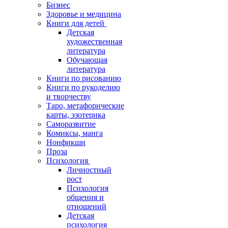
Бизнес
Здоровье и медицина
Книги для детей
Детская
художественная
литература
Обучающая
литература
Книги по рисованию
Книги по рукоделию
и творчеству
Таро, метафорические
карты, эзотерика
Саморазвитие
Комиксы, манга
Нонфикшн
Проза
Психология
Личностный
рост
Психология
общения и
отношений
Детская
психология