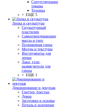
Сопутствующие
товары
Техника
+ ЕЩЕ 5
Лепка и скульптура
Скульптурный
пластилин
Самоотвердевающие
массы и гипс
Полимерная глина
Молды и текстуры
Инструменты для
лепки
Лаки, гели,
размягчители для
глины
+ ЕЩЕ 1
Декорирование и декупаж
Глиттер, блестки
Декор
Заготовки и основы
Поталь и золочение