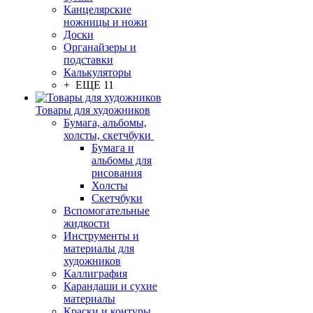
Канцелярские
ножницы и ножи
Доски
Органайзеры и
подставки
Калькуляторы
+ ЕЩЕ 11
Товары для художников
Бумага, альбомы,
холсты, скетчбуки
Бумага и
альбомы для
рисования
Холсты
Скетчбуки
Вспомогательные
жидкости
Инструменты и
материалы для
художников
Каллиграфия
Карандаши и сухие
материалы
Краски и контуры