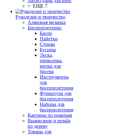
Аксессуары для книг
+ ЕЩЕ 7
Рукоделие и творчество
Алмазная мозаика
Бисероплетение
Бисер
Пайетки
Стразы
Бусины
Леска,
проволока,
нитки для
бисера
Инструменты
для
бисероплетения
Фурнитура для
бисероплетения
Наборы для
бисероплетения
Картины по номерам
Выжигание и резьба
по дереву
Товары для