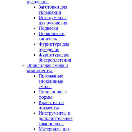
рукоделия
Заготовки для
украшений
Инструменты
для рукоделия
Подвески
Проволока и
канитель
Фурнитура для
рукоделия
Фурнитура для
бисероплетения
Эпоксидная смола и
компоненты
Прозрачные
эпоксидные
смолы
Силиконовые
формы
Красители и
пигменты
Инструменты и
дополнительные
компоненты
Материалы для