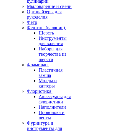
кулинарии
Мыловарение и свечи
Органайзеры для
рукоделия
Фетр
Фелтинг (валяние)
Шерсть
Инструменты
для валяния
Наборы для
творчества из
шерсти
Фоамиран
Пластичная
замша
Молды и
каттеры
Флористика
Аксессуары для
флористики
Наполнители
Проволока и
ленты
Фурнитура и
инструменты для