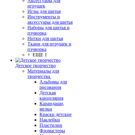
Аксессуары для
игрушек
Иглы для шитья
Инструменты и
аксессуары для шитья
Наборы для шитья и
пэчворка
Нитки для шитья
Ткани для игрушек и
пэчворка
+ ЕЩЕ 1
Детское творчество
Материалы для
творчества
Альбомы для
рисования
Детская
канцелярия
Карандаши,
мелки
Краски детские
Наклейки
Пластилин
Фломастеры