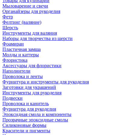
Товары для кулинарии
Мыловарение и свечи
Органайзеры для рукоделия
Фетр
Фелтинг (валяние)
Шерсть
Инструменты для валяния
Наборы для творчества из шерсти
Фоамиран
Пластичная замша
Молды и каттеры
Флористика
Аксессуары для флористики
Наполнители
Проволока и ленты
Фурнитура и инструменты для рукоделия
Заготовки для украшений
Инструменты для рукоделия
Подвески
Проволока и канитель
Фурнитура для рукоделия
Эпоксидная смола и компоненты
Прозрачные эпоксидные смолы
Силиконовые формы
Красители и пигменты