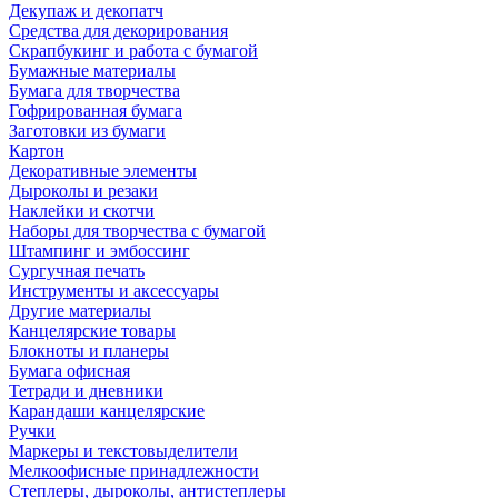
Декупаж и декопатч
Средства для декорирования
Скрапбукинг и работа с бумагой
Бумажные материалы
Бумага для творчества
Гофрированная бумага
Заготовки из бумаги
Картон
Декоративные элементы
Дыроколы и резаки
Наклейки и скотчи
Наборы для творчества с бумагой
Штампинг и эмбоссинг
Сургучная печать
Инструменты и аксессуары
Другие материалы
Канцелярские товары
Блокноты и планеры
Бумага офисная
Тетради и дневники
Карандаши канцелярские
Ручки
Маркеры и текстовыделители
Мелкоофисные принадлежности
Степлеры, дыроколы, антистеплеры