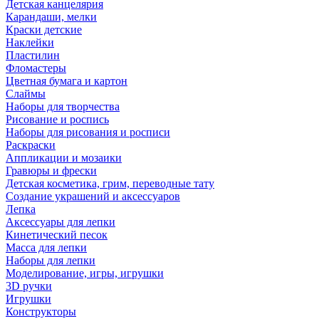
Детская канцелярия
Карандаши, мелки
Краски детские
Наклейки
Пластилин
Фломастеры
Цветная бумага и картон
Слаймы
Наборы для творчества
Рисование и роспись
Наборы для рисования и росписи
Раскраски
Аппликации и мозаики
Гравюры и фрески
Детская косметика, грим, переводные тату
Создание украшений и аксессуаров
Лепка
Аксессуары для лепки
Кинетический песок
Масса для лепки
Наборы для лепки
Моделирование, игры, игрушки
3D ручки
Игрушки
Конструкторы