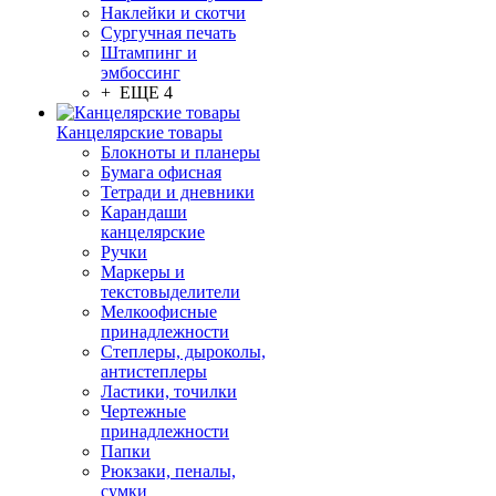
Наклейки и скотчи
Сургучная печать
Штампинг и
эмбоссинг
+ ЕЩЕ 4
Канцелярские товары
Блокноты и планеры
Бумага офисная
Тетради и дневники
Карандаши
канцелярские
Ручки
Маркеры и
текстовыделители
Мелкоофисные
принадлежности
Степлеры, дыроколы,
антистеплеры
Ластики, точилки
Чертежные
принадлежности
Папки
Рюкзаки, пеналы,
сумки