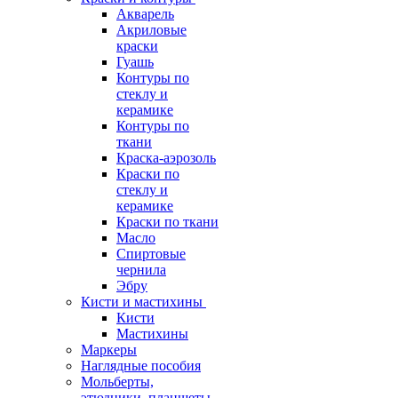
Акварель
Акриловые
краски
Гуашь
Контуры по
стеклу и
керамике
Контуры по
ткани
Краска-аэрозоль
Краски по
стеклу и
керамике
Краски по ткани
Масло
Спиртовые
чернила
Эбру
Кисти и мастихины
Кисти
Мастихины
Маркеры
Наглядные пособия
Мольберты,
этюдники, планшеты