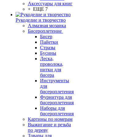
Аксессуары для книг
+ ЕЩЕ 7
Рукоделие и творчество
Алмазная мозаика
Бисероплетение
Бисер
Пайетки
Стразы
Бусины
Леска,
проволока,
нитки для
бисера
Инструменты
для
бисероплетения
Фурнитура для
бисероплетения
Наборы для
бисероплетения
Картины по номерам
Выжигание и резьба
по дереву
Товары для