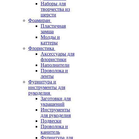
Наборы для
творчества из
шерсти
Фоамиран
Пластичная
замша
Молды и
каттеры
Флористика
Аксессуары для
флористики
Наполнители
Проволока и
ленты
Фурнитура и
инструменты для
рукоделия
Заготовки для
украшений
Инструменты
для рукоделия
Подвески
Проволока и
канитель
Фурнитура для