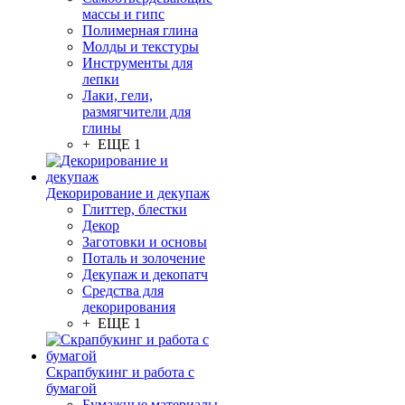
массы и гипс
Полимерная глина
Молды и текстуры
Инструменты для
лепки
Лаки, гели,
размягчители для
глины
+ ЕЩЕ 1
Декорирование и декупаж
Глиттер, блестки
Декор
Заготовки и основы
Поталь и золочение
Декупаж и декопатч
Средства для
декорирования
+ ЕЩЕ 1
Скрапбукинг и работа с
бумагой
Бумажные материалы