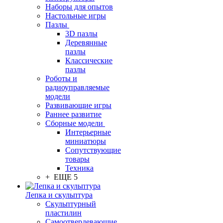
Наборы для опытов
Настольные игры
Пазлы
3D пазлы
Деревянные
пазлы
Классические
пазлы
Роботы и
радиоуправляемые
модели
Развивающие игры
Раннее развитие
Сборные модели
Интерьерные
миниатюры
Сопутствующие
товары
Техника
+ ЕЩЕ 5
Лепка и скульптура
Скульптурный
пластилин
Самоотвердевающие