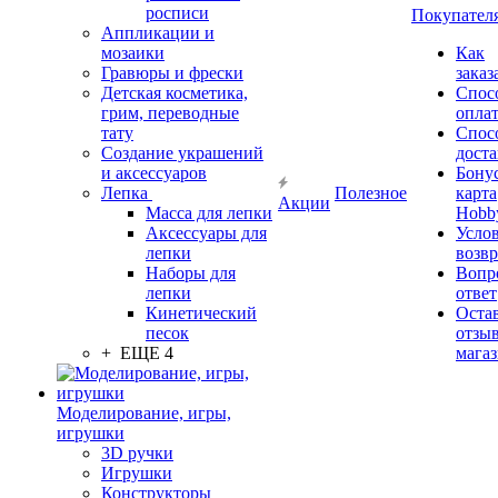
росписи
Покупател
Аппликации и
мозаики
Как
Гравюры и фрески
заказ
Детская косметика,
Спос
грим, переводные
опла
тату
Спос
Создание украшений
дост
и аксессуаров
Бону
Лепка
Полезное
карта
Акции
Масса для лепки
Hobb
Аксессуары для
Усло
лепки
возвр
Наборы для
Вопр
лепки
ответ
Кинетический
Оста
песок
отзыв
+ ЕЩЕ 4
мага
Моделирование, игры,
игрушки
3D ручки
Игрушки
Конструкторы