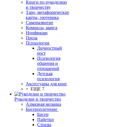
Книги по рукоделию
и творчеству
Таро, метафорические
карты, эзотерика
Саморазвитие
Комиксы, манга
Нонфикшн
Проза
Психология
Личностный
рост
Психология
общения и
отношений
Детская
психология
Аксессуары для книг
+ ЕЩЕ 7
Рукоделие и творчество
Алмазная мозаика
Бисероплетение
Бисер
Пайетки
Стразы