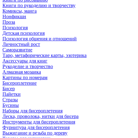
Книги по рукоделию и творчеству
Комиксы, манга
Нонфикшн
Проза
Психология
Детская психология
Психология общения и отношений
Личностный рост
Саморазвитие
Таро, метафорические карты, эзотерика
Аксессуары для книг
Рукоделие и творчество
Алмазная мозаика
Картины по номерам
Бисероплетение
Бисер
Пайетки
Стразы
Бусины
Наборы для бисероплетения
Леска, проволока, нитки для бисера
Инструменты для бисероплетения
Фурнитура для бисероплетения
Выжигание и резьба по дереву