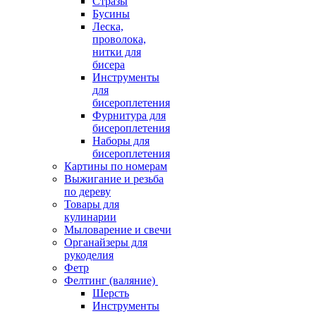
Стразы
Бусины
Леска,
проволока,
нитки для
бисера
Инструменты
для
бисероплетения
Фурнитура для
бисероплетения
Наборы для
бисероплетения
Картины по номерам
Выжигание и резьба
по дереву
Товары для
кулинарии
Мыловарение и свечи
Органайзеры для
рукоделия
Фетр
Фелтинг (валяние)
Шерсть
Инструменты