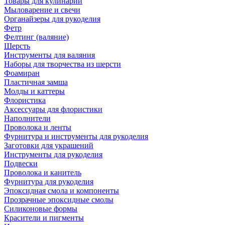
Товары для кулинарии
Мыловарение и свечи
Органайзеры для рукоделия
Фетр
Фелтинг (валяние)
Шерсть
Инструменты для валяния
Наборы для творчества из шерсти
Фоамиран
Пластичная замша
Молды и каттеры
Флористика
Аксессуары для флористики
Наполнители
Проволока и ленты
Фурнитура и инструменты для рукоделия
Заготовки для украшений
Инструменты для рукоделия
Подвески
Проволока и канитель
Фурнитура для рукоделия
Эпоксидная смола и компоненты
Прозрачные эпоксидные смолы
Силиконовые формы
Красители и пигменты