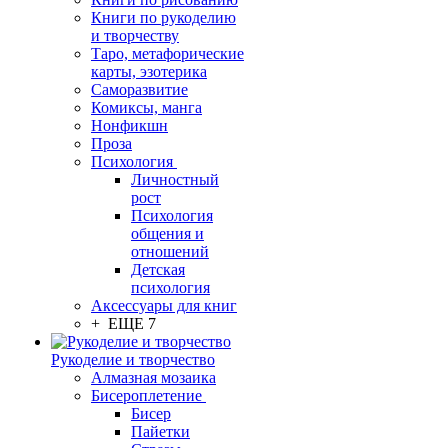
Книги по рукоделию
и творчеству
Таро, метафорические
карты, эзотерика
Саморазвитие
Комиксы, манга
Нонфикшн
Проза
Психология
Личностный
рост
Психология
общения и
отношений
Детская
психология
Аксессуары для книг
+ ЕЩЕ 7
Рукоделие и творчество
Алмазная мозаика
Бисероплетение
Бисер
Пайетки