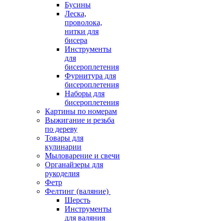
Бусины
Леска,
проволока,
нитки для
бисера
Инструменты
для
бисероплетения
Фурнитура для
бисероплетения
Наборы для
бисероплетения
Картины по номерам
Выжигание и резьба
по дереву
Товары для
кулинарии
Мыловарение и свечи
Органайзеры для
рукоделия
Фетр
Фелтинг (валяние)
Шерсть
Инструменты
для валяния