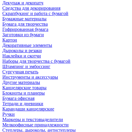
Декупаж и декопатч
Средства для декорирования
Скрапбукинг и работа с бумагой
Бумажные материалы
Бумага для творчества
Гофрированная бумага
Заготовки из бумаги
Картон
Декоративные элементы
Дыроколы и резаки
Наклейки и скотчи
Наборы для творчества с бумагой
Штампинг и эмбоссинг
Сургучная печать
Инструменты и аксессуары
Другие материалы
Канцелярские товары
Блокноты и планеры
Бумага офисная
Тетради и дневники
Карандаши канцелярские
Ручки
Маркеры и текстовыделители
Мелкоофисные принадлежности
Степлеры, дыроколы, антистеплеры