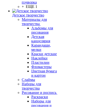
пэчворка
+ ЕЩЕ 1
Детское творчество
Материалы для
творчества
Альбомы для
рисования
Детская
канцелярия
Карандаши,
мелки
Краски детские
Наклейки
Пластилин
Фломастеры
Цветная бумага
и картон
Слаймы
Наборы для
творчества
Рисование и роспись
Раскраски
Наборы для
рисования и