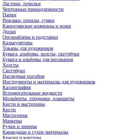
Ластики, точилки
Чертежные принадлежности
Папки
Рюкзаки, пеналы, сумки
Канцелярские ножницы и ножи
Доски
Органайзеры и подставки
Калькуляторы
Товары для художников
Бумага, альбомы, холсты, скетчбуки
Бумага и альбомы для рисования
Холсты
Скетчбуки
Наглядные пособия
Инструменты и материалы для художников
Каллиграфия
Вспомогательные жидкости
Мольберты, этюдники, планшеты
Кисти и мастихины
Кисти
Мастихины
Маркеры
Ручки и линеры
Карандаши и сухие материалы
Краски и контуры