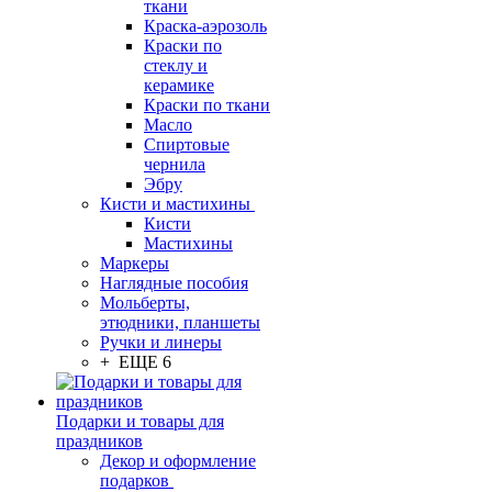
ткани
Краска-аэрозоль
Краски по
стеклу и
керамике
Краски по ткани
Масло
Спиртовые
чернила
Эбру
Кисти и мастихины
Кисти
Мастихины
Маркеры
Наглядные пособия
Мольберты,
этюдники, планшеты
Ручки и линеры
+ ЕЩЕ 6
Подарки и товары для
праздников
Декор и оформление
подарков