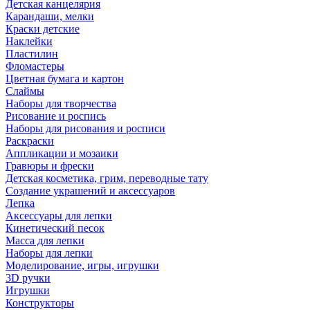
Детская канцелярия
Карандаши, мелки
Краски детские
Наклейки
Пластилин
Фломастеры
Цветная бумага и картон
Слаймы
Наборы для творчества
Рисование и роспись
Наборы для рисования и росписи
Раскраски
Аппликации и мозаики
Гравюры и фрески
Детская косметика, грим, переводные тату
Создание украшений и аксессуаров
Лепка
Аксессуары для лепки
Кинетический песок
Масса для лепки
Наборы для лепки
Моделирование, игры, игрушки
3D ручки
Игрушки
Конструкторы