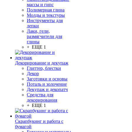
массы и гипс
Полимерная глина
Молды и текстуры
Инструменты для
лепки
Лаки, гели,
размягчители для
глины
+ ЕЩЕ 1
Декорирование и декупаж
Глиттер, блестки
Декор
Заготовки и основы
Поталь и золочение
Декупаж и декопатч
Средства для
декорирования
+ ЕЩЕ 1
Скрапбукинг и работа с
бумагой
Бумажные материалы