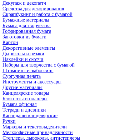
Декупаж и декопатч
Средства для декорирования
Скрапбукинг и работа с бумагой
Бумажные материалы
Бумага для творчества
Гофрированная бумага
Заготовки из бумаги
Картон
Декоративные элементы
Дыроколы и резаки
Наклейки и скотчи
Наборы для творчества с бумагой
Штампинг и эмбоссинг
Сургучная печать
Инструменты и аксессуары
Другие материалы
Канцелярские товары
Блокноты и планеры
Бумага офисная
Тетради и дневники
Карандаши канцелярские
Ручки
Маркеры и текстовыделители
Мелкоофисные принадлежности
Степлеры, дыроколы, антистеплеры