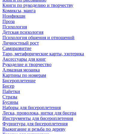
Книги по рукоделию и творчеству
Комиксы, манга
Нонфикшн
Проза
Психология
Детская психология
Психология общения и отношений
Личностный рост
Саморазвитие
Таро, метафорические карты, эзотерика
Аксессуары для книг
Рукоделие и творчество
Алмазная мозаика
Картины по номерам
Бисероплетение
Бисер
Пайетки
Стразы
Бусины
Наборы для бисероплетения
Леска, проволока, нитки для бисера
Инструменты для бисероплетения
Фурнитура для бисероплетения
Выжигание и резьба по дереву