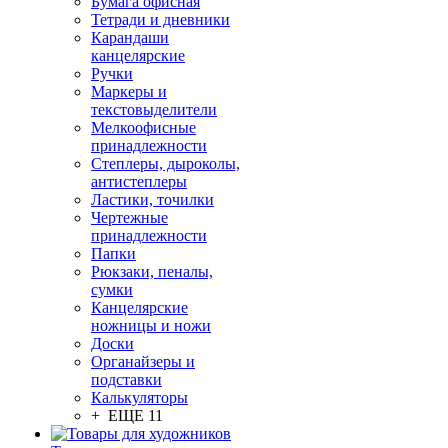
Бумага офисная
Тетради и дневники
Карандаши
канцелярские
Ручки
Маркеры и
текстовыделители
Мелкоофисные
принадлежности
Степлеры, дыроколы,
антистеплеры
Ластики, точилки
Чертежные
принадлежности
Папки
Рюкзаки, пеналы,
сумки
Канцелярские
ножницы и ножи
Доски
Органайзеры и
подставки
Калькуляторы
+ ЕЩЕ 11