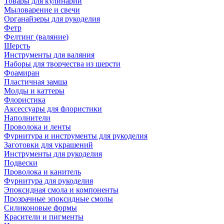
Товары для кулинарии
Мыловарение и свечи
Органайзеры для рукоделия
Фетр
Фелтинг (валяние)
Шерсть
Инструменты для валяния
Наборы для творчества из шерсти
Фоамиран
Пластичная замша
Молды и каттеры
Флористика
Аксессуары для флористики
Наполнители
Проволока и ленты
Фурнитура и инструменты для рукоделия
Заготовки для украшений
Инструменты для рукоделия
Подвески
Проволока и канитель
Фурнитура для рукоделия
Эпоксидная смола и компоненты
Прозрачные эпоксидные смолы
Силиконовые формы
Красители и пигменты