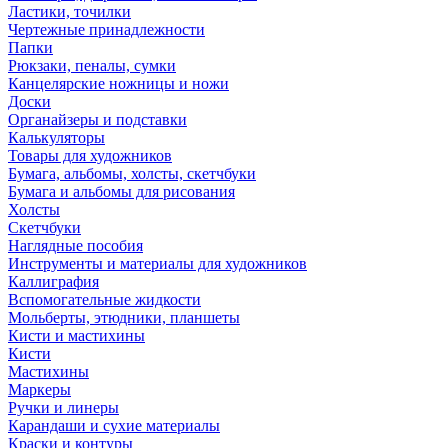
Ластики, точилки
Чертежные принадлежности
Папки
Рюкзаки, пеналы, сумки
Канцелярские ножницы и ножи
Доски
Органайзеры и подставки
Калькуляторы
Товары для художников
Бумага, альбомы, холсты, скетчбуки
Бумага и альбомы для рисования
Холсты
Скетчбуки
Наглядные пособия
Инструменты и материалы для художников
Каллиграфия
Вспомогательные жидкости
Мольберты, этюдники, планшеты
Кисти и мастихины
Кисти
Мастихины
Маркеры
Ручки и линеры
Карандаши и сухие материалы
Краски и контуры