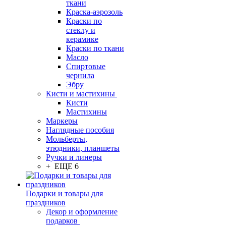
ткани
Краска-аэрозоль
Краски по
стеклу и
керамике
Краски по ткани
Масло
Спиртовые
чернила
Эбру
Кисти и мастихины
Кисти
Мастихины
Маркеры
Наглядные пособия
Мольберты,
этюдники, планшеты
Ручки и линеры
+ ЕЩЕ 6
Подарки и товары для
праздников
Декор и оформление
подарков