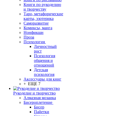
Книги по рукоделию
и творчеству
Таро, метафорические
карты, эзотерика
Саморазвитие
Комиксы, манга
Нонфикшн
Проза
Психология
Личностный
рост
Психология
общения и
отношений
Детская
психология
Аксессуары для книг
+ ЕЩЕ 7
Рукоделие и творчество
Алмазная мозаика
Бисероплетение
Бисер
Пайетки