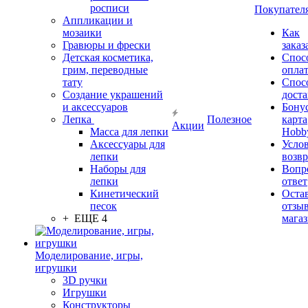
росписи
Покупател
Аппликации и
мозаики
Как
Гравюры и фрески
заказ
Детская косметика,
Спос
грим, переводные
опла
тату
Спос
Создание украшений
дост
и аксессуаров
Бону
Лепка
Полезное
карта
Акции
Масса для лепки
Hobb
Аксессуары для
Усло
лепки
возвр
Наборы для
Вопр
лепки
ответ
Кинетический
Оста
песок
отзыв
+ ЕЩЕ 4
мага
Моделирование, игры,
игрушки
3D ручки
Игрушки
Конструкторы