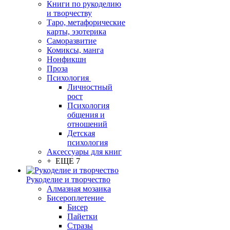
Книги по рукоделию
и творчеству
Таро, метафорические
карты, эзотерика
Саморазвитие
Комиксы, манга
Нонфикшн
Проза
Психология
Личностный
рост
Психология
общения и
отношений
Детская
психология
Аксессуары для книг
+ ЕЩЕ 7
Рукоделие и творчество
Алмазная мозаика
Бисероплетение
Бисер
Пайетки
Стразы