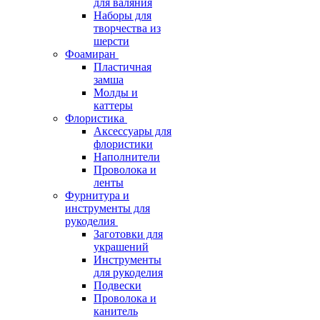
для валяния
Наборы для
творчества из
шерсти
Фоамиран
Пластичная
замша
Молды и
каттеры
Флористика
Аксессуары для
флористики
Наполнители
Проволока и
ленты
Фурнитура и
инструменты для
рукоделия
Заготовки для
украшений
Инструменты
для рукоделия
Подвески
Проволока и
канитель