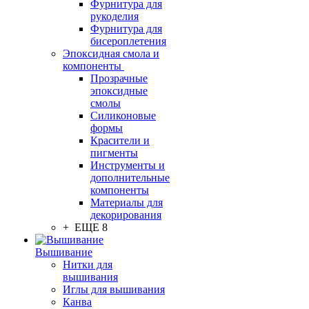
Фурнитура для
рукоделия
Фурнитура для
бисероплетения
Эпоксидная смола и
компоненты
Прозрачные
эпоксидные
смолы
Силиконовые
формы
Красители и
пигменты
Инструменты и
дополнительные
компоненты
Материалы для
декорирования
+ ЕЩЕ 8
Вышивание
Нитки для
вышивания
Иглы для вышивания
Канва