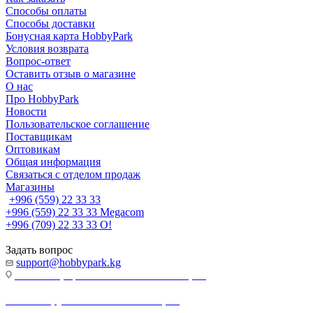
Способы оплаты
Способы доставки
Бонусная карта HobbyPark
Условия возврата
Вопрос-ответ
Оставить отзыв о магазине
О нас
Про HobbyPark
Новости
Пользовательское соглашение
Поставщикам
Оптовикам
Общая информация
Связаться с отделом продаж
Магазины
+996 (559) 22 33 33
+996 (559) 22 33 33
Megacom
+996 (709) 22 33 33
O!
Задать вопрос
support@hobbypark.kg
г. Бишкек, пр-т. Чынгыза Айтматова, 91
г. Бишкек, ул. Якова Логвиненко, 55