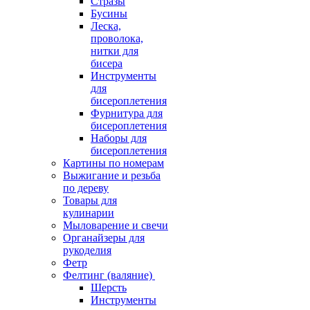
Стразы
Бусины
Леска,
проволока,
нитки для
бисера
Инструменты
для
бисероплетения
Фурнитура для
бисероплетения
Наборы для
бисероплетения
Картины по номерам
Выжигание и резьба
по дереву
Товары для
кулинарии
Мыловарение и свечи
Органайзеры для
рукоделия
Фетр
Фелтинг (валяние)
Шерсть
Инструменты