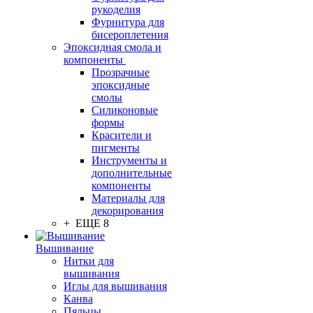
рукоделия
Фурнитура для
бисероплетения
Эпоксидная смола и
компоненты
Прозрачные
эпоксидные
смолы
Силиконовые
формы
Красители и
пигменты
Инструменты и
дополнительные
компоненты
Материалы для
декорирования
+ ЕЩЕ 8
Вышивание
Нитки для
вышивания
Иглы для вышивания
Канва
Пяльцы