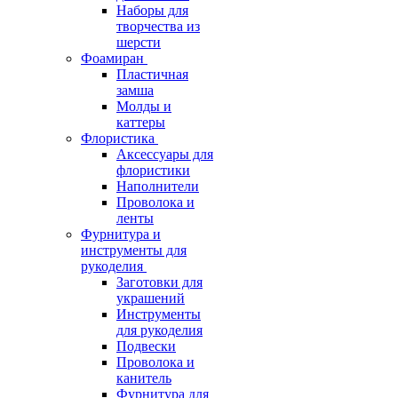
Наборы для
творчества из
шерсти
Фоамиран
Пластичная
замша
Молды и
каттеры
Флористика
Аксессуары для
флористики
Наполнители
Проволока и
ленты
Фурнитура и
инструменты для
рукоделия
Заготовки для
украшений
Инструменты
для рукоделия
Подвески
Проволока и
канитель
Фурнитура для