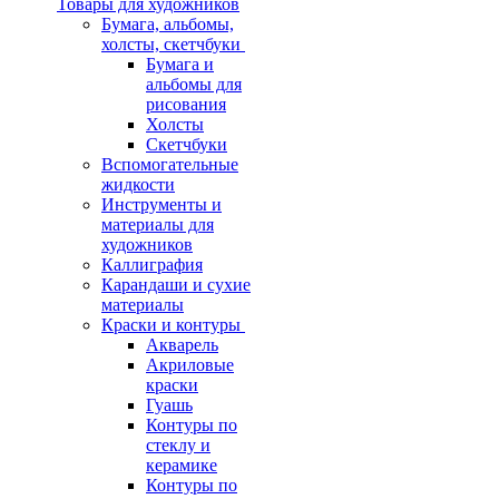
Товары для художников
Бумага, альбомы,
холсты, скетчбуки
Бумага и
альбомы для
рисования
Холсты
Скетчбуки
Вспомогательные
жидкости
Инструменты и
материалы для
художников
Каллиграфия
Карандаши и сухие
материалы
Краски и контуры
Акварель
Акриловые
краски
Гуашь
Контуры по
стеклу и
керамике
Контуры по