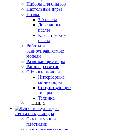
Наборы для опытов
Настольные игры
Пазлы
3D пазлы
Деревянные
пазлы
Классические
пазлы
Роботы и
радиоуправляемые
модели
Развивающие игры
Раннее развитие
Сборные модели
Интерьерные
миниатюры
Сопутствующие
товары
Техника
+ ЕЩЕ 5
Лепка и скульптура
Скульптурный
пластилин
Самоотвердевающие