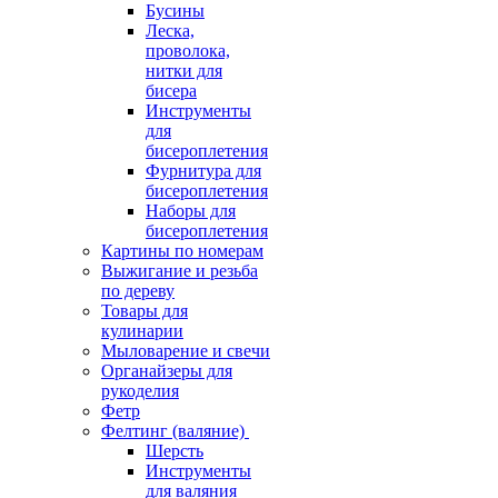
Бусины
Леска,
проволока,
нитки для
бисера
Инструменты
для
бисероплетения
Фурнитура для
бисероплетения
Наборы для
бисероплетения
Картины по номерам
Выжигание и резьба
по дереву
Товары для
кулинарии
Мыловарение и свечи
Органайзеры для
рукоделия
Фетр
Фелтинг (валяние)
Шерсть
Инструменты
для валяния