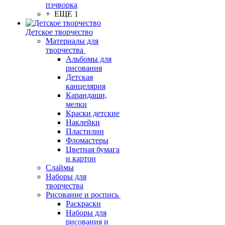
пэчворка
+ ЕЩЕ 1
Детское творчество
Материалы для
творчества
Альбомы для
рисования
Детская
канцелярия
Карандаши,
мелки
Краски детские
Наклейки
Пластилин
Фломастеры
Цветная бумага
и картон
Слаймы
Наборы для
творчества
Рисование и роспись
Раскраски
Наборы для
рисования и