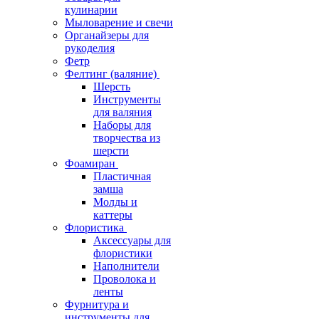
кулинарии
Мыловарение и свечи
Органайзеры для
рукоделия
Фетр
Фелтинг (валяние)
Шерсть
Инструменты
для валяния
Наборы для
творчества из
шерсти
Фоамиран
Пластичная
замша
Молды и
каттеры
Флористика
Аксессуары для
флористики
Наполнители
Проволока и
ленты
Фурнитура и
инструменты для