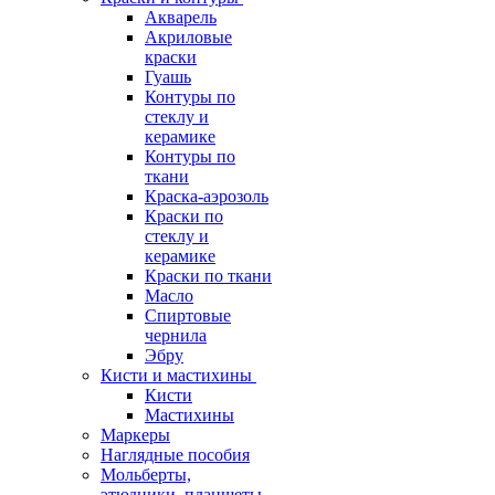
Акварель
Акриловые
краски
Гуашь
Контуры по
стеклу и
керамике
Контуры по
ткани
Краска-аэрозоль
Краски по
стеклу и
керамике
Краски по ткани
Масло
Спиртовые
чернила
Эбру
Кисти и мастихины
Кисти
Мастихины
Маркеры
Наглядные пособия
Мольберты,
этюдники, планшеты