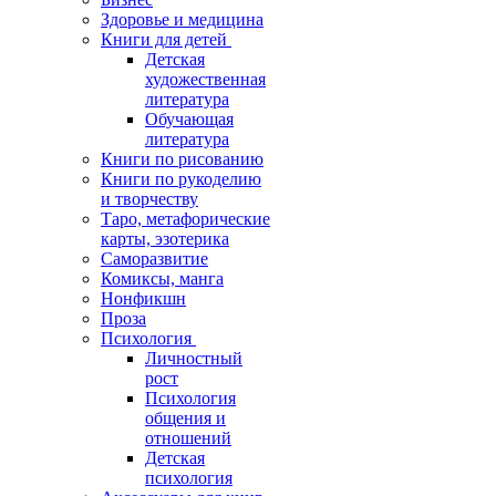
Здоровье и медицина
Книги для детей
Детская
художественная
литература
Обучающая
литература
Книги по рисованию
Книги по рукоделию
и творчеству
Таро, метафорические
карты, эзотерика
Саморазвитие
Комиксы, манга
Нонфикшн
Проза
Психология
Личностный
рост
Психология
общения и
отношений
Детская
психология