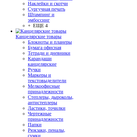
Наклейки и скотчи
Сургучная печать
Штампинг и
эмбоссинг
+ ЕЩЕ 4
Канцелярские товары
Блокноты и планеры
Бумага офисная
Тетради и дневники
Карандаши
канцелярские
Ручки
Маркеры и
текстовыделители
Мелкоофисные
принадлежности
Степлеры, дыроколы,
антистеплеры
Ластики, точилки
Чертежные
принадлежности
Папки
Рюкзаки, пеналы,
сумки