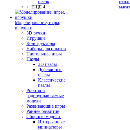
песок
отзыв
+ ЕЩЕ 4
мага
Моделирование, игры,
игрушки
3D ручки
Игрушки
Конструкторы
Наборы для опытов
Настольные игры
Пазлы
3D пазлы
Деревянные
пазлы
Классические
пазлы
Роботы и
радиоуправляемые
модели
Развивающие игры
Раннее развитие
Сборные модели
Интерьерные
миниатюры