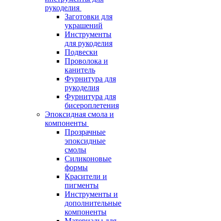
рукоделия
Заготовки для
украшений
Инструменты
для рукоделия
Подвески
Проволока и
канитель
Фурнитура для
рукоделия
Фурнитура для
бисероплетения
Эпоксидная смола и
компоненты
Прозрачные
эпоксидные
смолы
Силиконовые
формы
Красители и
пигменты
Инструменты и
дополнительные
компоненты
Материалы для