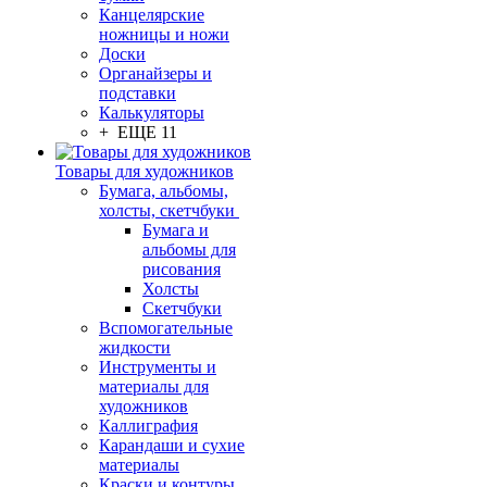
Канцелярские
ножницы и ножи
Доски
Органайзеры и
подставки
Калькуляторы
+ ЕЩЕ 11
Товары для художников
Бумага, альбомы,
холсты, скетчбуки
Бумага и
альбомы для
рисования
Холсты
Скетчбуки
Вспомогательные
жидкости
Инструменты и
материалы для
художников
Каллиграфия
Карандаши и сухие
материалы
Краски и контуры