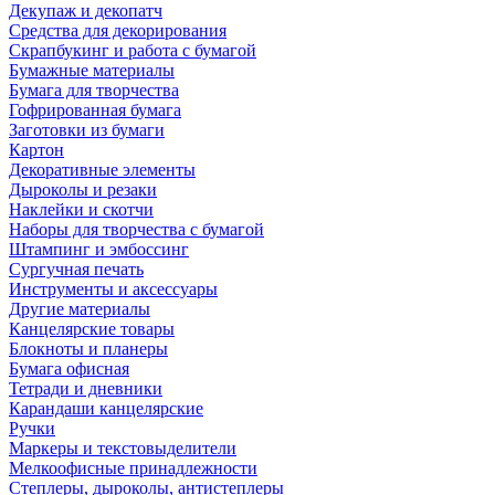
Декупаж и декопатч
Средства для декорирования
Скрапбукинг и работа с бумагой
Бумажные материалы
Бумага для творчества
Гофрированная бумага
Заготовки из бумаги
Картон
Декоративные элементы
Дыроколы и резаки
Наклейки и скотчи
Наборы для творчества с бумагой
Штампинг и эмбоссинг
Сургучная печать
Инструменты и аксессуары
Другие материалы
Канцелярские товары
Блокноты и планеры
Бумага офисная
Тетради и дневники
Карандаши канцелярские
Ручки
Маркеры и текстовыделители
Мелкоофисные принадлежности
Степлеры, дыроколы, антистеплеры