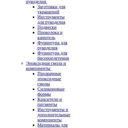
рукоделия
Заготовки для
украшений
Инструменты
для рукоделия
Подвески
Проволока и
канитель
Фурнитура для
рукоделия
Фурнитура для
бисероплетения
Эпоксидная смола и
компоненты
Прозрачные
эпоксидные
смолы
Силиконовые
формы
Красители и
пигменты
Инструменты и
дополнительные
компоненты
Материалы для