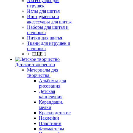
Аксессуары для
игрушек
Иглы для шитья
Инструменты и
аксессуары для шитья
Наборы для шитья и
пэчворка
Нитки для шитья
Ткани для игрушек и
пэчворка
+ ЕЩЕ 1
Детское творчество
Материалы для
творчества
Альбомы для
рисования
Детская
канцелярия
Карандаши,
мелки
Краски детские
Наклейки
Пластилин
Фломастеры