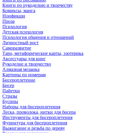
Книги по рукоделию и творчеству
Комиксы, манга
Нонфикшн
Проза
Психология
Детская психология
Психология общения и отношений
Личностный рост
Саморазвитие
Таро, метафорические карты, эзотерика
Аксессуары для книг
Рукоделие и творчество
Алмазная мозаика
Картины по номерам
Бисероплетение
Бисер
Пайетки
Стразы
Бусины
Наборы для бисероплетения
Леска, проволока, нитки для бисера
Инструменты для бисероплетения
Фурнитура для бисероплетения
Выжигание и резьба по дереву