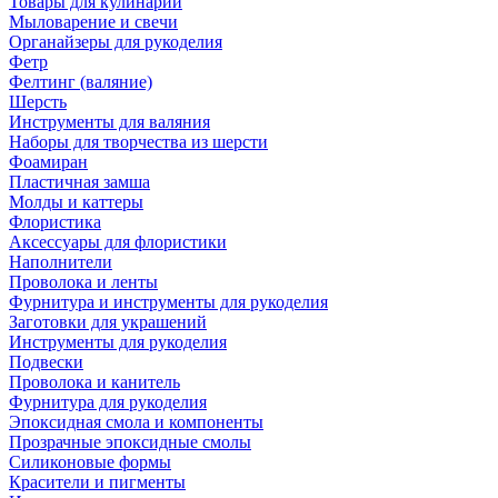
Товары для кулинарии
Мыловарение и свечи
Органайзеры для рукоделия
Фетр
Фелтинг (валяние)
Шерсть
Инструменты для валяния
Наборы для творчества из шерсти
Фоамиран
Пластичная замша
Молды и каттеры
Флористика
Аксессуары для флористики
Наполнители
Проволока и ленты
Фурнитура и инструменты для рукоделия
Заготовки для украшений
Инструменты для рукоделия
Подвески
Проволока и канитель
Фурнитура для рукоделия
Эпоксидная смола и компоненты
Прозрачные эпоксидные смолы
Силиконовые формы
Красители и пигменты