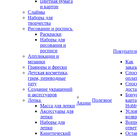
Цветная бумага
и картон
Слаймы
Наборы для
творчества
Рисование и роспись
Раскраски
Наборы для
рисования и
росписи
Покупател
Аппликации и
мозаики
Как
Гравюры и фрески
заказ
Детская косметика,
Спос
грим, переводные
опла
тату
Спос
Создание украшений
дост
и аксессуаров
Бону
Лепка
Полезное
карта
Акции
Масса для лепки
Hobb
Аксессуары для
Усло
лепки
возвр
Наборы для
Вопр
лепки
ответ
Кинетический
Оста