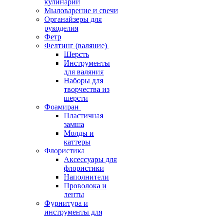
кулинарии
Мыловарение и свечи
Органайзеры для
рукоделия
Фетр
Фелтинг (валяние)
Шерсть
Инструменты
для валяния
Наборы для
творчества из
шерсти
Фоамиран
Пластичная
замша
Молды и
каттеры
Флористика
Аксессуары для
флористики
Наполнители
Проволока и
ленты
Фурнитура и
инструменты для