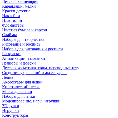
Детская канцелярия
Карандаши, мелки
Краски детские
Наклейки
Пластилин
Фломастеры
Цветная бумага и картон
Слаймы
Наборы для творчества
Рисование и роспись
Наборы для рисования и росписи
Раскраски
Аппликации и мозаики
Гравюры и фрески
Детская косметика, грим, переводные тату
Создание украшений и аксессуаров
Лепка
Аксессуары для лепки
Кинетический песок
Масса для лепки
Наборы для лепки
Моделирование, игры, игрушки
3D ручки
Игрушки
Конструкторы