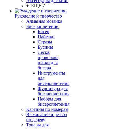
Аксессуары для книг
+ ЕЩЕ 7
Рукоделие и творчество
Алмазная мозаика
Бисероплетение
Бисер
Пайетки
Стразы
Бусины
Леска,
проволока,
нитки для
бисера
Инструменты
для
бисероплетения
Фурнитура для
бисероплетения
Наборы для
бисероплетения
Картины по номерам
Выжигание и резьба
по дереву
Товары для