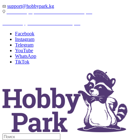
support@hobbypark.kg
г. Бишкек, пр-т. Чынгыза Айтматова, 91
г. Бишкек, ул. Якова Логвиненко, 55
Facebook
Instagram
Telegram
YouTube
WhatsApp
TikTok