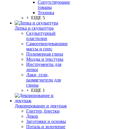
Сопутствующие
товары
Техника
+ ЕЩЕ 5
Лепка и скульптура
Скульптурный
пластилин
Самоотвердевающие
массы и гипс
Полимерная глина
Молды и текстуры
Инструменты для
лепки
Лаки, гели,
размягчители для
глины
+ ЕЩЕ 1
Декорирование и декупаж
Глиттер, блестки
Декор
Заготовки и основы
Поталь и золочение