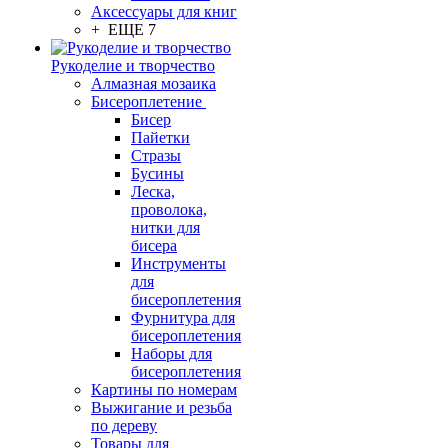
Аксессуары для книг
+ ЕЩЕ 7
Рукоделие и творчество
Алмазная мозаика
Бисероплетение
Бисер
Пайетки
Стразы
Бусины
Леска,
проволока,
нитки для
бисера
Инструменты
для
бисероплетения
Фурнитура для
бисероплетения
Наборы для
бисероплетения
Картины по номерам
Выжигание и резьба
по дереву
Товары для