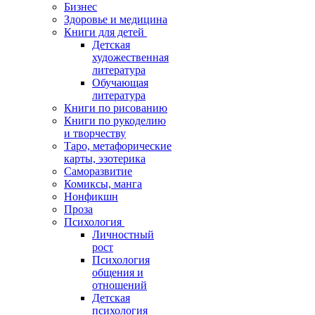
Бизнес
Здоровье и медицина
Книги для детей
Детская
художественная
литература
Обучающая
литература
Книги по рисованию
Книги по рукоделию
и творчеству
Таро, метафорические
карты, эзотерика
Саморазвитие
Комиксы, манга
Нонфикшн
Проза
Психология
Личностный
рост
Психология
общения и
отношений
Детская
психология