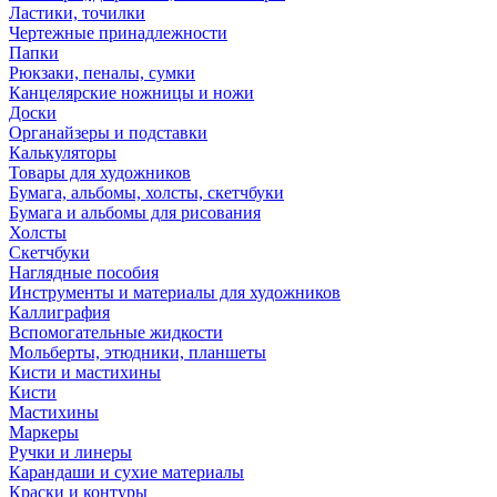
Ластики, точилки
Чертежные принадлежности
Папки
Рюкзаки, пеналы, сумки
Канцелярские ножницы и ножи
Доски
Органайзеры и подставки
Калькуляторы
Товары для художников
Бумага, альбомы, холсты, скетчбуки
Бумага и альбомы для рисования
Холсты
Скетчбуки
Наглядные пособия
Инструменты и материалы для художников
Каллиграфия
Вспомогательные жидкости
Мольберты, этюдники, планшеты
Кисти и мастихины
Кисти
Мастихины
Маркеры
Ручки и линеры
Карандаши и сухие материалы
Краски и контуры