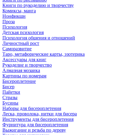
Книги по рукоделию и творчеству
Комиксы, манга
Нонфикшн
Проза
Психология
Детская психология
Психология общения и отношений
Личностный рост
Саморазвитие
Таро, метафорические карты, эзотерика
Аксессуары для книг
Рукоделие и творчество
Алмазная мозаика
Картины по номерам
Бисероплетение
Бисер
Пайетки
Стразы
Бусины
Наборы для бисероплетения
Леска, проволока, нитки для бисера
Инструменты для бисероплетения
Фурнитура для бисероплетения
Выжигание и резьба по дереву