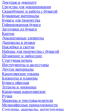
Декупаж и декопатч
Средства для декорирования
Скрапбукинг и работа с бумагой
Бумажные материалы
Бумага для творчества
Гофрированная бумага
Заготовки из бумаги
Картон
Декоративные элементы
Дыроколы и резаки
Наклейки и скотчи
Наборы для творчества с бумагой
Штампинг и эмбоссинг
Сургучная печать
Инструменты и аксессуары
Другие материалы
Канцелярские товары
Блокноты и планеры
Бумага офисная
Тетради и дневники
Карандаши канцелярские
Ручки
Маркеры и текстовыделители
Мелкоофисные принадлежности
Степлеры, дыроколы, антистеплеры