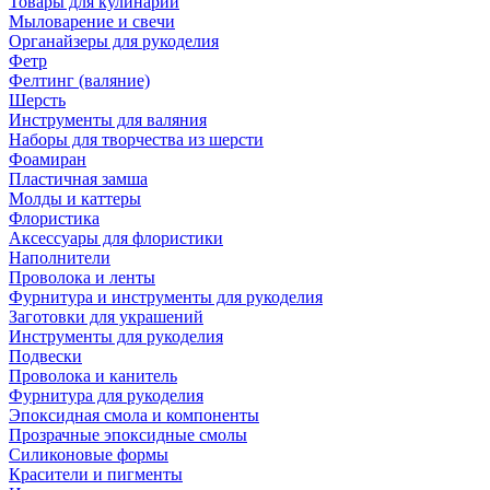
Товары для кулинарии
Мыловарение и свечи
Органайзеры для рукоделия
Фетр
Фелтинг (валяние)
Шерсть
Инструменты для валяния
Наборы для творчества из шерсти
Фоамиран
Пластичная замша
Молды и каттеры
Флористика
Аксессуары для флористики
Наполнители
Проволока и ленты
Фурнитура и инструменты для рукоделия
Заготовки для украшений
Инструменты для рукоделия
Подвески
Проволока и канитель
Фурнитура для рукоделия
Эпоксидная смола и компоненты
Прозрачные эпоксидные смолы
Силиконовые формы
Красители и пигменты