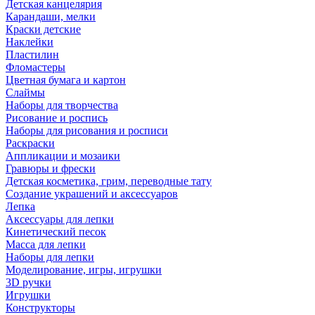
Детская канцелярия
Карандаши, мелки
Краски детские
Наклейки
Пластилин
Фломастеры
Цветная бумага и картон
Слаймы
Наборы для творчества
Рисование и роспись
Наборы для рисования и росписи
Раскраски
Аппликации и мозаики
Гравюры и фрески
Детская косметика, грим, переводные тату
Создание украшений и аксессуаров
Лепка
Аксессуары для лепки
Кинетический песок
Масса для лепки
Наборы для лепки
Моделирование, игры, игрушки
3D ручки
Игрушки
Конструкторы