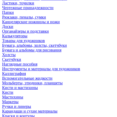
Ластики, точилки
Чертежные принадлежности
Папки
Рюкзаки, пеналы, сумки
Канцелярские ножницы и ножи
Доски
Органайзеры и подставки
Калькуляторы
Товары для художников
Бумага, альбомы, холсты, скетчбуки
Бумага и альбомы для рисования
Холсты
Скетчбуки
Наглядные пособия
Инструменты и материалы для художников
Каллиграфия
Вспомогательные жидкости
Мольберты, этюдники, планшеты
Кисти и мастихины
Кисти
Мастихины
Маркеры
Ручки и линеры
Карандаши и сухие материалы
Краски и контуры