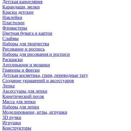
Детская канцелярия
Карандаши, мелки
Краски детские
Наклейки
Пластилин
Фломастеры
Цветная бумага и картон
Слаймы
Наборы для творчества
Рисование и роспись
Наборы для рисования и росписи
Раскраски
Аппликации и мозаики
Гравюры и фрески
Детская косметика, грим, переводные тату
Создание украшений и аксессуаров
Лепка
Аксессуары для лепки
Кинетический песок
Масса для лепки
Наборы для лепки
Моделирование, игры, игрушки
3D ручки
Игрушки
Конструкторы