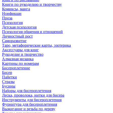
Книги по рукоделию и творчеству
Комиксы, манга
Нонфикшн
Проза
Психология
Детская психология
Психология общения и отношений
Личностный рост
Саморазвитие
Таро, метафорические карты, эзотерика
Аксессуары для книг
Рукоделие и творчество
Алмазная мозаика
Картины по номерам
Бисероплетение
Бисер
Пайетки
Стразы
Бусины
Наборы для бисероплетения
Леска, проволока, нитки для бисера
Инструменты для бисероплетения
Фурнитура для бисероплетения
Выжигание и резьба по дереву