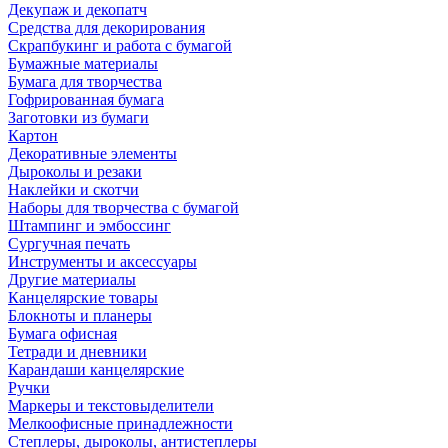
Декупаж и декопатч
Средства для декорирования
Скрапбукинг и работа с бумагой
Бумажные материалы
Бумага для творчества
Гофрированная бумага
Заготовки из бумаги
Картон
Декоративные элементы
Дыроколы и резаки
Наклейки и скотчи
Наборы для творчества с бумагой
Штампинг и эмбоссинг
Сургучная печать
Инструменты и аксессуары
Другие материалы
Канцелярские товары
Блокноты и планеры
Бумага офисная
Тетради и дневники
Карандаши канцелярские
Ручки
Маркеры и текстовыделители
Мелкоофисные принадлежности
Степлеры, дыроколы, антистеплеры