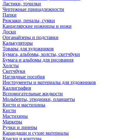
Ластики, точилки
Чертежные принадлежности
Папки
Рюкзаки, пеналы, сумки
Канцелярские ножницы и ножи
Доски
Органайзеры и подставки
Калькуляторы
Товары для художников
Бумага, альбомы, холсты, скетчбуки
Бумага и альбомы для рисования
Холсты
Скетчбуки
Наглядные пособия
Инструменты и материалы для художников
Каллиграфия
Вспомогательные жидкости
Мольберты, этюдники, планшеты
Кисти и мастихины
Кисти
Мастихины
Маркеры
Ручки и линеры
Карандаши и сухие материалы
Краски и контуры