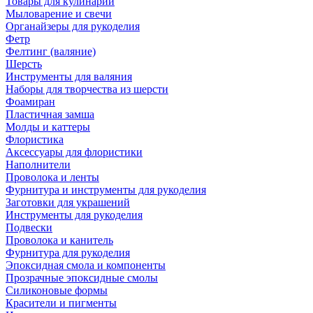
Товары для кулинарии
Мыловарение и свечи
Органайзеры для рукоделия
Фетр
Фелтинг (валяние)
Шерсть
Инструменты для валяния
Наборы для творчества из шерсти
Фоамиран
Пластичная замша
Молды и каттеры
Флористика
Аксессуары для флористики
Наполнители
Проволока и ленты
Фурнитура и инструменты для рукоделия
Заготовки для украшений
Инструменты для рукоделия
Подвески
Проволока и канитель
Фурнитура для рукоделия
Эпоксидная смола и компоненты
Прозрачные эпоксидные смолы
Силиконовые формы
Красители и пигменты