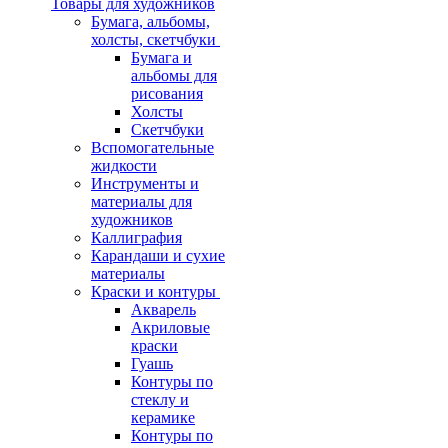
Товары для художников
Бумага, альбомы,
холсты, скетчбуки
Бумага и
альбомы для
рисования
Холсты
Скетчбуки
Вспомогательные
жидкости
Инструменты и
материалы для
художников
Каллиграфия
Карандаши и сухие
материалы
Краски и контуры
Акварель
Акриловые
краски
Гуашь
Контуры по
стеклу и
керамике
Контуры по