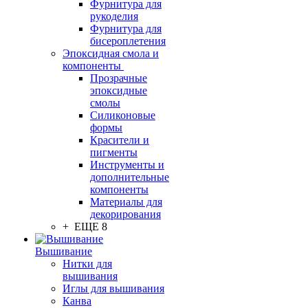
Фурнитура для
рукоделия
Фурнитура для
бисероплетения
Эпоксидная смола и
компоненты
Прозрачные
эпоксидные
смолы
Силиконовые
формы
Красители и
пигменты
Инструменты и
дополнительные
компоненты
Материалы для
декорирования
+ ЕЩЕ 8
Вышивание
Нитки для
вышивания
Иглы для вышивания
Канва