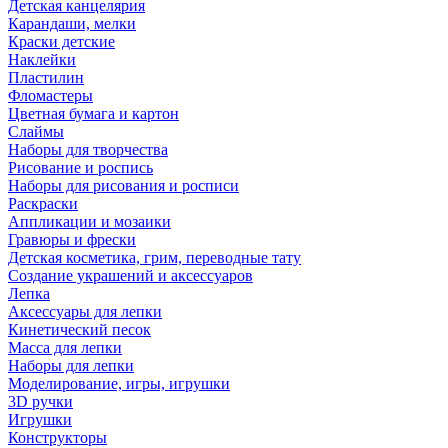
Детская канцелярия
Карандаши, мелки
Краски детские
Наклейки
Пластилин
Фломастеры
Цветная бумага и картон
Слаймы
Наборы для творчества
Рисование и роспись
Наборы для рисования и росписи
Раскраски
Аппликации и мозаики
Гравюры и фрески
Детская косметика, грим, переводные тату
Создание украшений и аксессуаров
Лепка
Аксессуары для лепки
Кинетический песок
Масса для лепки
Наборы для лепки
Моделирование, игры, игрушки
3D ручки
Игрушки
Конструкторы