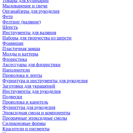
Товары для кулинарии
Мыловарение и свечи
Органайзеры для рукоделия
Фетр
Фелтинг (валяние)
Шерсть
Инструменты для валяния
Наборы для творчества из шерсти
Фоамиран
Пластичная замша
Молды и каттеры
Флористика
Аксессуары для флористики
Наполнители
Проволока и ленты
Фурнитура и инструменты для рукоделия
Заготовки для украшений
Инструменты для рукоделия
Подвески
Проволока и канитель
Фурнитура для рукоделия
Эпоксидная смола и компоненты
Прозрачные эпоксидные смолы
Силиконовые формы
Красители и пигменты