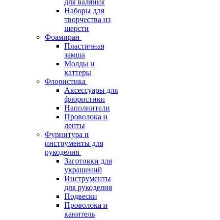
для валяния
Наборы для
творчества из
шерсти
Фоамиран
Пластичная
замша
Молды и
каттеры
Флористика
Аксессуары для
флористики
Наполнители
Проволока и
ленты
Фурнитура и
инструменты для
рукоделия
Заготовки для
украшений
Инструменты
для рукоделия
Подвески
Проволока и
канитель