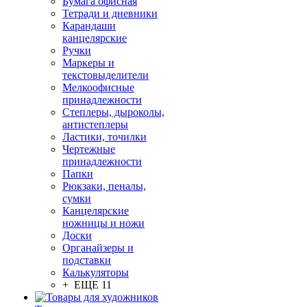
Бумага офисная
Тетради и дневники
Карандаши
канцелярские
Ручки
Маркеры и
текстовыделители
Мелкоофисные
принадлежности
Степлеры, дыроколы,
антистеплеры
Ластики, точилки
Чертежные
принадлежности
Папки
Рюкзаки, пеналы,
сумки
Канцелярские
ножницы и ножи
Доски
Органайзеры и
подставки
Калькуляторы
+ ЕЩЕ 11