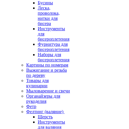
Бусины
Леска,
проволока,
нитки для
бисера
Инструменты
для
бисероплетения
Фурнитура для
бисероплетения
Наборы для
бисероплетения
Картины по номерам
Выжигание и резьба
по дереву
Товары для
кулинарии
Мыловарение и свечи
Органайзеры для
рукоделия
Фетр
Фелтинг (валяние)
Шерсть
Инструменты
для валяния