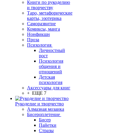
Книги по рукоделию
и творчеству
Таро, метафорические
карты, эзотерика
Саморазвитие
Комиксы, манга
Нонфикшн
Проза
Психология
Личностный
рост
Психология
общения и
отношений
Детская
психология
Аксессуары для книг
+ ЕЩЕ 7
Рукоделие и творчество
Алмазная мозаика
Бисероплетение
Бисер
Пайетки
Стразы