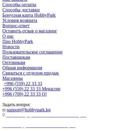
Способы оплаты
Способы доставки
Бонусная карта HobbyPark
Условия возврата
Вопрос-ответ
Оставить отзыв о магазине
О нас
Про HobbyPark
Новости
Пользовательское соглашение
Поставщикам
Оптовикам
Общая информация
Связаться с отделом продаж
Магазины
+996 (559) 22 33 33
+996 (559) 22 33 33
Megacom
+996 (709) 22 33 33
O!
Задать вопрос
support@hobbypark.kg
г. Бишкек, пр-т. Чынгыза Айтматова, 91
г. Бишкек, ул. Якова Логвиненко, 55