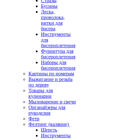
Стразы
Бусины
Леска,
проволока,
нитки для
бисера
Инструменты
для
бисероплетения
Фурнитура для
бисероплетения
Наборы для
бисероплетения
Картины по номерам
Выжигание и резьба
по дереву
Товары для
кулинарии
Мыловарение и свечи
Органайзеры для
рукоделия
Фетр
Фелтинг (валяние)
Шерсть
Инструменты