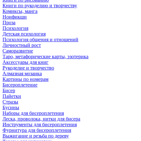
Книги по рукоделию и творчеству
Комиксы, манга
Нонфикшн
Проза
Психология
Детская психология
Психология общения и отношений
Личностный рост
Саморазвитие
Таро, метафорические карты, эзотерика
Аксессуары для книг
Рукоделие и творчество
Алмазная мозаика
Картины по номерам
Бисероплетение
Бисер
Пайетки
Стразы
Бусины
Наборы для бисероплетения
Леска, проволока, нитки для бисера
Инструменты для бисероплетения
Фурнитура для бисероплетения
Выжигание и резьба по дереву