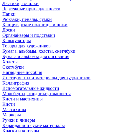
Ластики, точилки
Чертежные принадлежности
Папки
Рюкзаки, пеналы, сумки
Канцелярские ножницы и ножи
Доски
Органайзеры и подставки
Калькуляторы
Товары для художников
Бумага, альбомы, холсты, скетчбуки
Бумага и альбомы для рисования
Холсты
Скетчбуки
Наглядные пособия
Инструменты и материалы для художников
Каллиграфия
Вспомогательные жидкости
Мольберты, этюдники, планшеты
Кисти и мастихины
Кисти
Мастихины
Маркеры
Ручки и линеры
Карандаши и сухие материалы
Краски и контуры