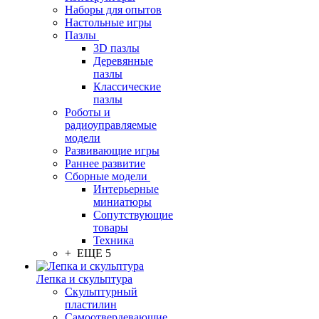
Наборы для опытов
Настольные игры
Пазлы
3D пазлы
Деревянные
пазлы
Классические
пазлы
Роботы и
радиоуправляемые
модели
Развивающие игры
Раннее развитие
Сборные модели
Интерьерные
миниатюры
Сопутствующие
товары
Техника
+ ЕЩЕ 5
Лепка и скульптура
Скульптурный
пластилин
Самоотвердевающие