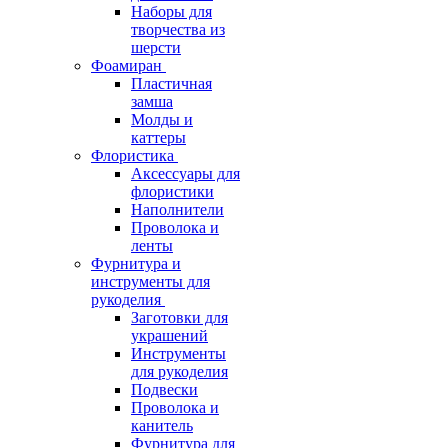
Наборы для
творчества из
шерсти
Фоамиран
Пластичная
замша
Молды и
каттеры
Флористика
Аксессуары для
флористики
Наполнители
Проволока и
ленты
Фурнитура и
инструменты для
рукоделия
Заготовки для
украшений
Инструменты
для рукоделия
Подвески
Проволока и
канитель
Фурнитура для