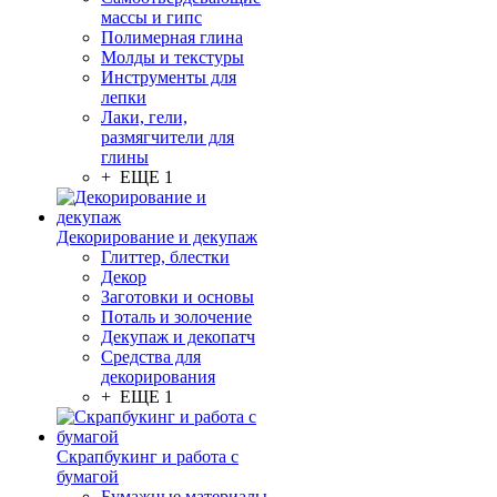
массы и гипс
Полимерная глина
Молды и текстуры
Инструменты для
лепки
Лаки, гели,
размягчители для
глины
+ ЕЩЕ 1
Декорирование и декупаж
Глиттер, блестки
Декор
Заготовки и основы
Поталь и золочение
Декупаж и декопатч
Средства для
декорирования
+ ЕЩЕ 1
Скрапбукинг и работа с
бумагой
Бумажные материалы