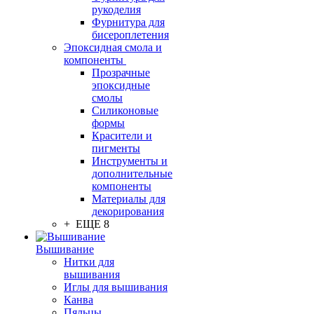
рукоделия
Фурнитура для
бисероплетения
Эпоксидная смола и
компоненты
Прозрачные
эпоксидные
смолы
Силиконовые
формы
Красители и
пигменты
Инструменты и
дополнительные
компоненты
Материалы для
декорирования
+ ЕЩЕ 8
Вышивание
Нитки для
вышивания
Иглы для вышивания
Канва
Пяльцы