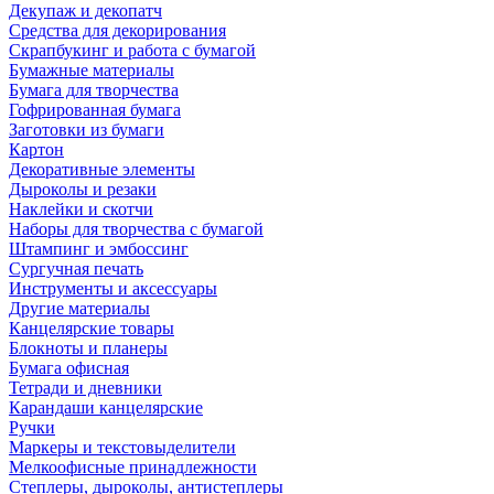
Декупаж и декопатч
Средства для декорирования
Скрапбукинг и работа с бумагой
Бумажные материалы
Бумага для творчества
Гофрированная бумага
Заготовки из бумаги
Картон
Декоративные элементы
Дыроколы и резаки
Наклейки и скотчи
Наборы для творчества с бумагой
Штампинг и эмбоссинг
Сургучная печать
Инструменты и аксессуары
Другие материалы
Канцелярские товары
Блокноты и планеры
Бумага офисная
Тетради и дневники
Карандаши канцелярские
Ручки
Маркеры и текстовыделители
Мелкоофисные принадлежности
Степлеры, дыроколы, антистеплеры