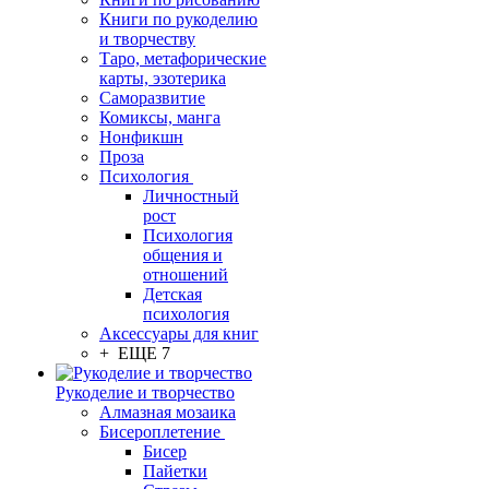
Книги по рукоделию
и творчеству
Таро, метафорические
карты, эзотерика
Саморазвитие
Комиксы, манга
Нонфикшн
Проза
Психология
Личностный
рост
Психология
общения и
отношений
Детская
психология
Аксессуары для книг
+ ЕЩЕ 7
Рукоделие и творчество
Алмазная мозаика
Бисероплетение
Бисер
Пайетки