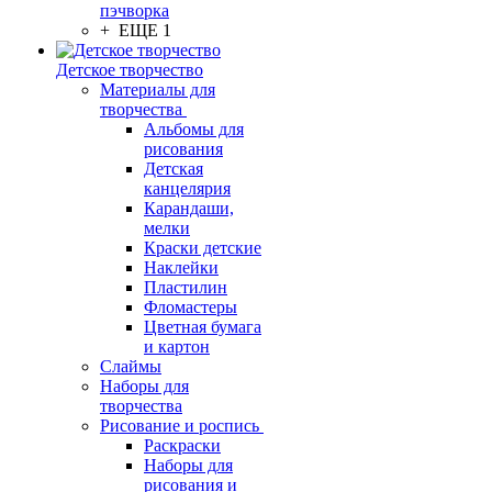
пэчворка
+ ЕЩЕ 1
Детское творчество
Материалы для
творчества
Альбомы для
рисования
Детская
канцелярия
Карандаши,
мелки
Краски детские
Наклейки
Пластилин
Фломастеры
Цветная бумага
и картон
Слаймы
Наборы для
творчества
Рисование и роспись
Раскраски
Наборы для
рисования и