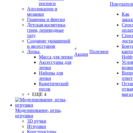
росписи
Покупател
Аппликации и
мозаики
Как
Гравюры и фрески
заказ
Детская косметика,
Спос
грим, переводные
опла
тату
Спос
Создание украшений
дост
и аксессуаров
Бону
Лепка
Полезное
карта
Акции
Масса для лепки
Hobb
Аксессуары для
Усло
лепки
возвр
Наборы для
Вопр
лепки
ответ
Кинетический
Оста
песок
отзыв
+ ЕЩЕ 4
мага
Моделирование, игры,
игрушки
3D ручки
Игрушки
Конструкторы