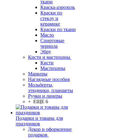
ткани
Краска-аэрозоль
Краски по
стеклу и
керамике
Краски по ткани
Масло
Спиртовые
чернила
Эбру
Кисти и мастихины
Кисти
Мастихины
Маркеры
Наглядные пособия
Мольберты,
этюдники, планшеты
Ручки и линеры
+ ЕЩЕ 6
Подарки и товары для
праздников
Декор и оформление
подарков