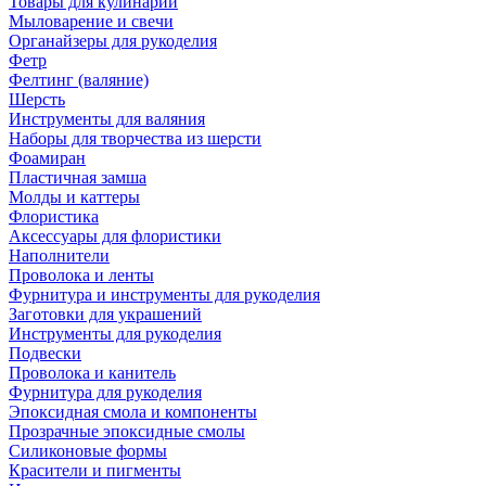
Товары для кулинарии
Мыловарение и свечи
Органайзеры для рукоделия
Фетр
Фелтинг (валяние)
Шерсть
Инструменты для валяния
Наборы для творчества из шерсти
Фоамиран
Пластичная замша
Молды и каттеры
Флористика
Аксессуары для флористики
Наполнители
Проволока и ленты
Фурнитура и инструменты для рукоделия
Заготовки для украшений
Инструменты для рукоделия
Подвески
Проволока и канитель
Фурнитура для рукоделия
Эпоксидная смола и компоненты
Прозрачные эпоксидные смолы
Силиконовые формы
Красители и пигменты