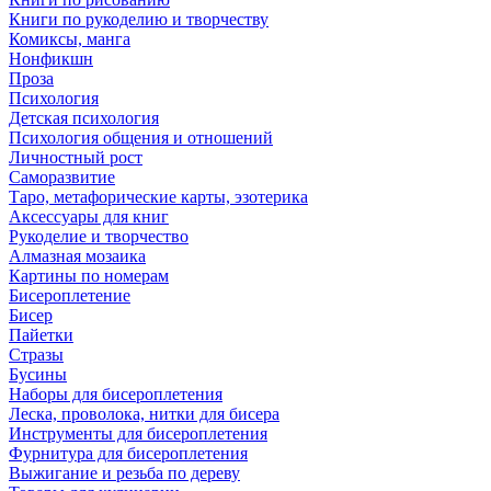
Книги по рукоделию и творчеству
Комиксы, манга
Нонфикшн
Проза
Психология
Детская психология
Психология общения и отношений
Личностный рост
Саморазвитие
Таро, метафорические карты, эзотерика
Аксессуары для книг
Рукоделие и творчество
Алмазная мозаика
Картины по номерам
Бисероплетение
Бисер
Пайетки
Стразы
Бусины
Наборы для бисероплетения
Леска, проволока, нитки для бисера
Инструменты для бисероплетения
Фурнитура для бисероплетения
Выжигание и резьба по дереву