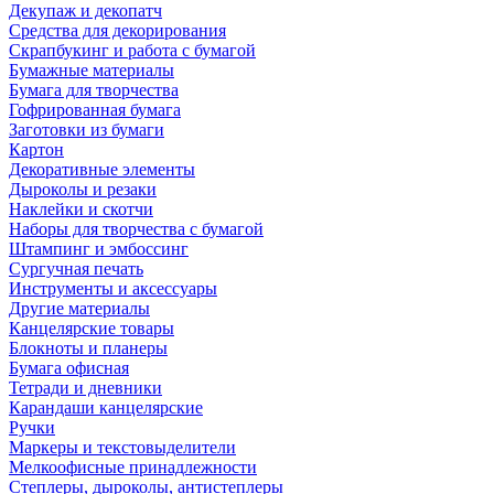
Декупаж и декопатч
Средства для декорирования
Скрапбукинг и работа с бумагой
Бумажные материалы
Бумага для творчества
Гофрированная бумага
Заготовки из бумаги
Картон
Декоративные элементы
Дыроколы и резаки
Наклейки и скотчи
Наборы для творчества с бумагой
Штампинг и эмбоссинг
Сургучная печать
Инструменты и аксессуары
Другие материалы
Канцелярские товары
Блокноты и планеры
Бумага офисная
Тетради и дневники
Карандаши канцелярские
Ручки
Маркеры и текстовыделители
Мелкоофисные принадлежности
Степлеры, дыроколы, антистеплеры