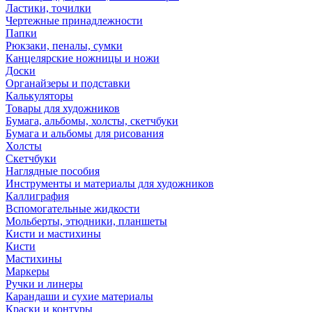
Ластики, точилки
Чертежные принадлежности
Папки
Рюкзаки, пеналы, сумки
Канцелярские ножницы и ножи
Доски
Органайзеры и подставки
Калькуляторы
Товары для художников
Бумага, альбомы, холсты, скетчбуки
Бумага и альбомы для рисования
Холсты
Скетчбуки
Наглядные пособия
Инструменты и материалы для художников
Каллиграфия
Вспомогательные жидкости
Мольберты, этюдники, планшеты
Кисти и мастихины
Кисти
Мастихины
Маркеры
Ручки и линеры
Карандаши и сухие материалы
Краски и контуры