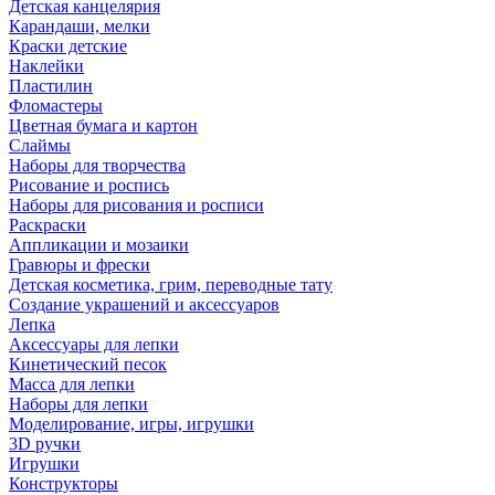
Детская канцелярия
Карандаши, мелки
Краски детские
Наклейки
Пластилин
Фломастеры
Цветная бумага и картон
Слаймы
Наборы для творчества
Рисование и роспись
Наборы для рисования и росписи
Раскраски
Аппликации и мозаики
Гравюры и фрески
Детская косметика, грим, переводные тату
Создание украшений и аксессуаров
Лепка
Аксессуары для лепки
Кинетический песок
Масса для лепки
Наборы для лепки
Моделирование, игры, игрушки
3D ручки
Игрушки
Конструкторы