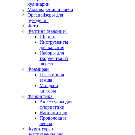
кулинарии
Мыловарение и свечи
Органайзеры для
рукоделия
Фетр
Фелтинг (валяние)
Шерсть
Инструменты
для валяния
Наборы для
творчества из
шерсти
Фоамиран
Пластичная
замша
Молды и
каттеры
Флористика
Аксессуары для
флористики
Наполнители
Проволока и
ленты
Фурнитура и
инструменты для