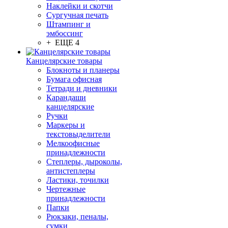
Наклейки и скотчи
Сургучная печать
Штампинг и
эмбоссинг
+ ЕЩЕ 4
Канцелярские товары
Блокноты и планеры
Бумага офисная
Тетради и дневники
Карандаши
канцелярские
Ручки
Маркеры и
текстовыделители
Мелкоофисные
принадлежности
Степлеры, дыроколы,
антистеплеры
Ластики, точилки
Чертежные
принадлежности
Папки
Рюкзаки, пеналы,
сумки