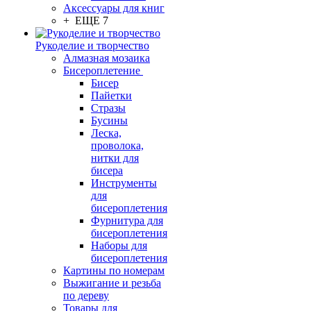
Аксессуары для книг
+ ЕЩЕ 7
Рукоделие и творчество
Алмазная мозаика
Бисероплетение
Бисер
Пайетки
Стразы
Бусины
Леска,
проволока,
нитки для
бисера
Инструменты
для
бисероплетения
Фурнитура для
бисероплетения
Наборы для
бисероплетения
Картины по номерам
Выжигание и резьба
по дереву
Товары для