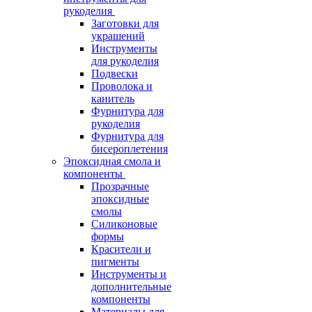
рукоделия
Заготовки для
украшений
Инструменты
для рукоделия
Подвески
Проволока и
канитель
Фурнитура для
рукоделия
Фурнитура для
бисероплетения
Эпоксидная смола и
компоненты
Прозрачные
эпоксидные
смолы
Силиконовые
формы
Красители и
пигменты
Инструменты и
дополнительные
компоненты
Материалы для