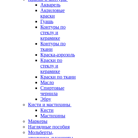
Акварель
Акриловые
краски
Гуашь
Контуры по
стеклу и
керамике
Контуры по
ткани
Краска-аэрозоль
Краски по
стеклу и
керамике
Краски по ткани
Масло
Спиртовые
чернила
Эбру
Кисти и мастихины
Кисти
Мастихины
Маркеры
Наглядные пособия
Мольберты,
этюдники, планшеты