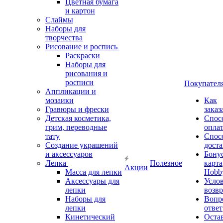
Цветная бумага
и картон
Слаймы
Наборы для
творчества
Рисование и роспись
Раскраски
Наборы для
рисования и
росписи
Покупател
Аппликации и
мозаики
Как
Гравюры и фрески
заказ
Детская косметика,
Спос
грим, переводные
опла
тату
Спос
Создание украшений
дост
и аксессуаров
Бону
Лепка
Полезное
карта
Акции
Масса для лепки
Hobb
Аксессуары для
Усло
лепки
возвр
Наборы для
Вопр
лепки
ответ
Кинетический
Оста