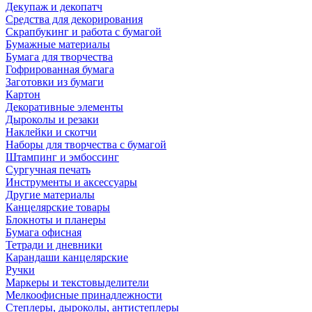
Декупаж и декопатч
Средства для декорирования
Скрапбукинг и работа с бумагой
Бумажные материалы
Бумага для творчества
Гофрированная бумага
Заготовки из бумаги
Картон
Декоративные элементы
Дыроколы и резаки
Наклейки и скотчи
Наборы для творчества с бумагой
Штампинг и эмбоссинг
Сургучная печать
Инструменты и аксессуары
Другие материалы
Канцелярские товары
Блокноты и планеры
Бумага офисная
Тетради и дневники
Карандаши канцелярские
Ручки
Маркеры и текстовыделители
Мелкоофисные принадлежности
Степлеры, дыроколы, антистеплеры