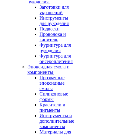
рукоделия
Заготовки для
украшений
Инструменты
для рукоделия
Подвески
Проволока и
канитель
Фурнитура для
рукоделия
Фурнитура для
бисероплетения
Эпоксидная смола и
компоненты
Прозрачные
эпоксидные
смолы
Силиконовые
формы
Красители и
пигменты
Инструменты и
дополнительные
компоненты
Материалы для