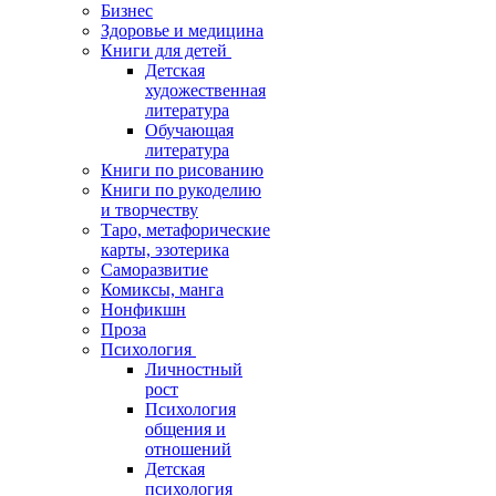
Бизнес
Здоровье и медицина
Книги для детей
Детская
художественная
литература
Обучающая
литература
Книги по рисованию
Книги по рукоделию
и творчеству
Таро, метафорические
карты, эзотерика
Саморазвитие
Комиксы, манга
Нонфикшн
Проза
Психология
Личностный
рост
Психология
общения и
отношений
Детская
психология