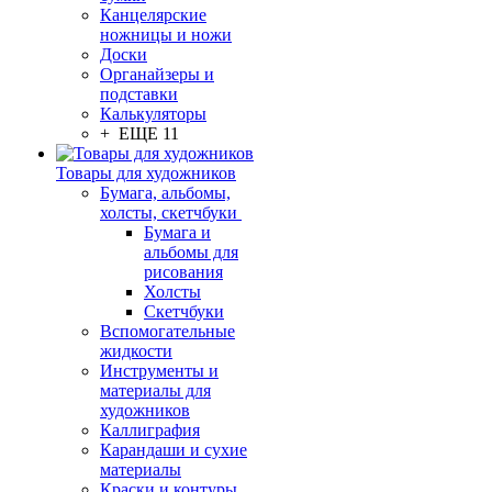
Канцелярские
ножницы и ножи
Доски
Органайзеры и
подставки
Калькуляторы
+ ЕЩЕ 11
Товары для художников
Бумага, альбомы,
холсты, скетчбуки
Бумага и
альбомы для
рисования
Холсты
Скетчбуки
Вспомогательные
жидкости
Инструменты и
материалы для
художников
Каллиграфия
Карандаши и сухие
материалы
Краски и контуры