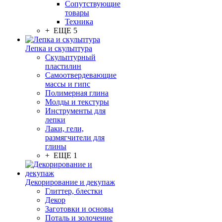
Сопутствующие
товары
Техника
+ ЕЩЕ 5
Лепка и скульптура
Скульптурный
пластилин
Самоотвердевающие
массы и гипс
Полимерная глина
Молды и текстуры
Инструменты для
лепки
Лаки, гели,
размягчители для
глины
+ ЕЩЕ 1
Декорирование и декупаж
Глиттер, блестки
Декор
Заготовки и основы
Поталь и золочение