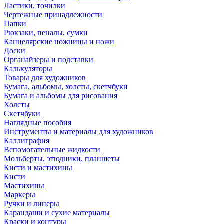
Ластики, точилки
Чертежные принадлежности
Папки
Рюкзаки, пеналы, сумки
Канцелярские ножницы и ножи
Доски
Органайзеры и подставки
Калькуляторы
Товары для художников
Бумага, альбомы, холсты, скетчбуки
Бумага и альбомы для рисования
Холсты
Скетчбуки
Наглядные пособия
Инструменты и материалы для художников
Каллиграфия
Вспомогательные жидкости
Мольберты, этюдники, планшеты
Кисти и мастихины
Кисти
Мастихины
Маркеры
Ручки и линеры
Карандаши и сухие материалы
Краски и контуры