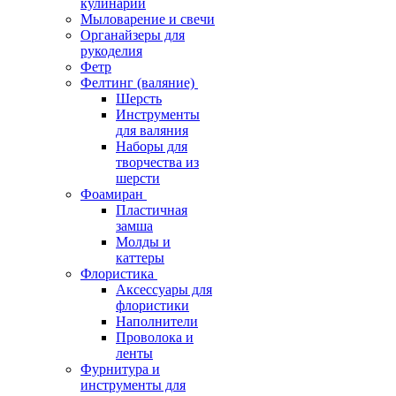
кулинарии
Мыловарение и свечи
Органайзеры для
рукоделия
Фетр
Фелтинг (валяние)
Шерсть
Инструменты
для валяния
Наборы для
творчества из
шерсти
Фоамиран
Пластичная
замша
Молды и
каттеры
Флористика
Аксессуары для
флористики
Наполнители
Проволока и
ленты
Фурнитура и
инструменты для