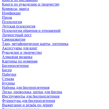
Книги по рукоделию и творчеству
Комиксы, манга
Нонфикшн
Проза
Психология
Детская психология
Психология общения и отношений
Личностный рост
Саморазвитие
Таро, метафорические карты, эзотерика
Аксессуары для книг
Рукоделие и творчество
Алмазная мозаика
Картины по номерам
Бисероплетение
Бисер
Пайетки
Стразы
Бусины
Наборы для бисероплетения
Леска, проволока, нитки для бисера
Инструменты для бисероплетения
Фурнитура для бисероплетения
Выжигание и резьба по дереву