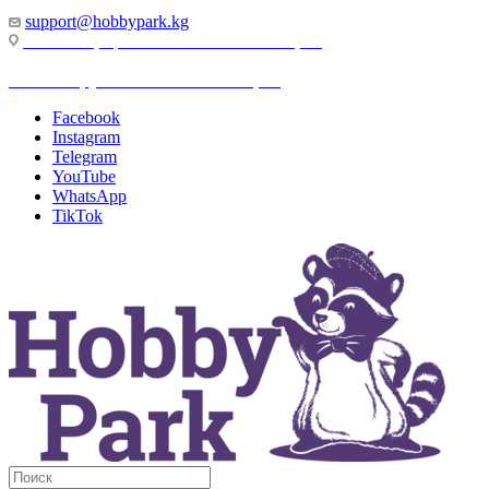
support@hobbypark.kg
г. Бишкек, пр-т. Чынгыза Айтматова, 91
г. Бишкек, ул. Якова Логвиненко, 55
Facebook
Instagram
Telegram
YouTube
WhatsApp
TikTok