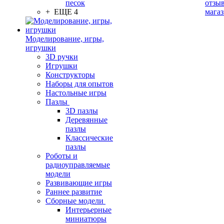
песок
отзыв
+ ЕЩЕ 4
мага
Моделирование, игры,
игрушки
3D ручки
Игрушки
Конструкторы
Наборы для опытов
Настольные игры
Пазлы
3D пазлы
Деревянные
пазлы
Классические
пазлы
Роботы и
радиоуправляемые
модели
Развивающие игры
Раннее развитие
Сборные модели
Интерьерные
миниатюры