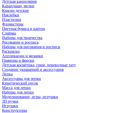
Детская канцелярия
Карандаши, мелки
Краски детские
Наклейки
Пластилин
Фломастеры
Цветная бумага и картон
Слаймы
Наборы для творчества
Рисование и роспись
Наборы для рисования и росписи
Раскраски
Аппликации и мозаики
Гравюры и фрески
Детская косметика, грим, переводные тату
Создание украшений и аксессуаров
Лепка
Аксессуары для лепки
Кинетический песок
Масса для лепки
Наборы для лепки
Моделирование, игры, игрушки
3D ручки
Игрушки
Конструкторы