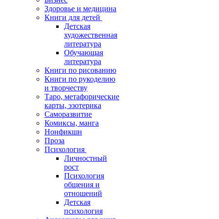
Здоровье и медицина
Книги для детей
Детская
художественная
литература
Обучающая
литература
Книги по рисованию
Книги по рукоделию
и творчеству
Таро, метафорические
карты, эзотерика
Саморазвитие
Комиксы, манга
Нонфикшн
Проза
Психология
Личностный
рост
Психология
общения и
отношений
Детская
психология