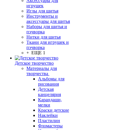
Аксессуары для
игрушек
Иглы для шитья
Инструменты и
аксессуары для шитья
Наборы для шитья и
пэчворка
Нитки для шитья
Ткани для игрушек и
пэчворка
+ ЕЩЕ 1
Детское творчество
Материалы для
творчества
Альбомы для
рисования
Детская
канцелярия
Карандаши,
мелки
Краски детские
Наклейки
Пластилин
Фломастеры