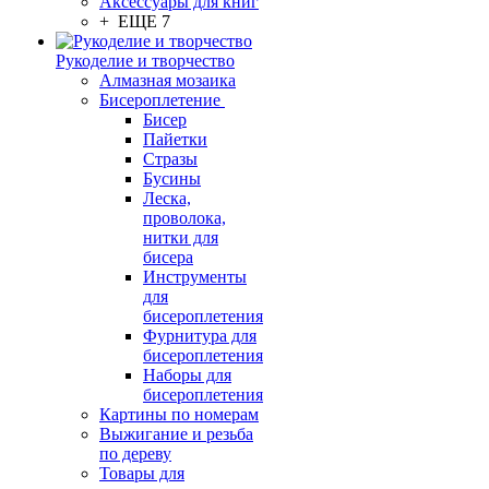
Аксессуары для книг
+ ЕЩЕ 7
Рукоделие и творчество
Алмазная мозаика
Бисероплетение
Бисер
Пайетки
Стразы
Бусины
Леска,
проволока,
нитки для
бисера
Инструменты
для
бисероплетения
Фурнитура для
бисероплетения
Наборы для
бисероплетения
Картины по номерам
Выжигание и резьба
по дереву
Товары для