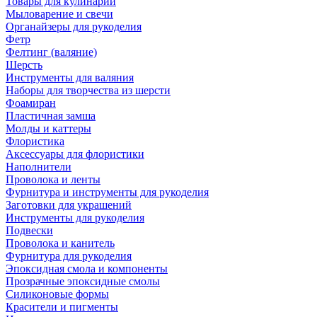
Товары для кулинарии
Мыловарение и свечи
Органайзеры для рукоделия
Фетр
Фелтинг (валяние)
Шерсть
Инструменты для валяния
Наборы для творчества из шерсти
Фоамиран
Пластичная замша
Молды и каттеры
Флористика
Аксессуары для флористики
Наполнители
Проволока и ленты
Фурнитура и инструменты для рукоделия
Заготовки для украшений
Инструменты для рукоделия
Подвески
Проволока и канитель
Фурнитура для рукоделия
Эпоксидная смола и компоненты
Прозрачные эпоксидные смолы
Силиконовые формы
Красители и пигменты