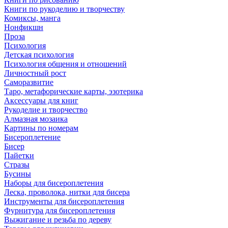
Книги по рукоделию и творчеству
Комиксы, манга
Нонфикшн
Проза
Психология
Детская психология
Психология общения и отношений
Личностный рост
Саморазвитие
Таро, метафорические карты, эзотерика
Аксессуары для книг
Рукоделие и творчество
Алмазная мозаика
Картины по номерам
Бисероплетение
Бисер
Пайетки
Стразы
Бусины
Наборы для бисероплетения
Леска, проволока, нитки для бисера
Инструменты для бисероплетения
Фурнитура для бисероплетения
Выжигание и резьба по дереву