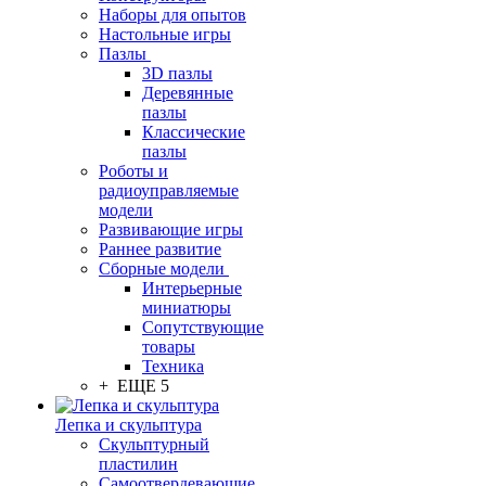
Наборы для опытов
Настольные игры
Пазлы
3D пазлы
Деревянные
пазлы
Классические
пазлы
Роботы и
радиоуправляемые
модели
Развивающие игры
Раннее развитие
Сборные модели
Интерьерные
миниатюры
Сопутствующие
товары
Техника
+ ЕЩЕ 5
Лепка и скульптура
Скульптурный
пластилин
Самоотвердевающие