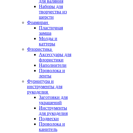
для валяния
Наборы для
творчества из
шерсти
Фоамиран
Пластичная
замша
Молды и
каттеры
Флористика
Аксессуары для
флористики
Наполнители
Проволока и
ленты
Фурнитура и
инструменты для
рукоделия
Заготовки для
украшений
Инструменты
для рукоделия
Подвески
Проволока и
канитель