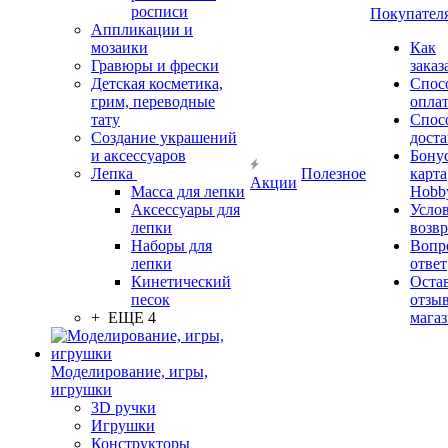
росписи
Покупател
Аппликации и
мозаики
Как
Гравюры и фрески
заказ
Детская косметика,
Спос
грим, переводные
опла
тату
Спос
Создание украшений
дост
и аксессуаров
Бону
Лепка
Полезное
карта
Акции
Масса для лепки
Hobb
Аксессуары для
Усло
лепки
возвр
Наборы для
Вопр
лепки
ответ
Кинетический
Оста
песок
отзыв
+ ЕЩЕ 4
мага
Моделирование, игры,
игрушки
3D ручки
Игрушки
Конструкторы