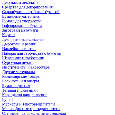
Декупаж и декопатч
Средства для декорирования
Скрапбукинг и работа с бумагой
Бумажные материалы
Бумага для творчества
Гофрированная бумага
Заготовки из бумаги
Картон
Декоративные элементы
Дыроколы и резаки
Наклейки и скотчи
Наборы для творчества с бумагой
Штампинг и эмбоссинг
Сургучная печать
Инструменты и аксессуары
Другие материалы
Канцелярские товары
Блокноты и планеры
Бумага офисная
Тетради и дневники
Карандаши канцелярские
Ручки
Маркеры и текстовыделители
Мелкоофисные принадлежности
Степлеры, дыроколы, антистеплеры