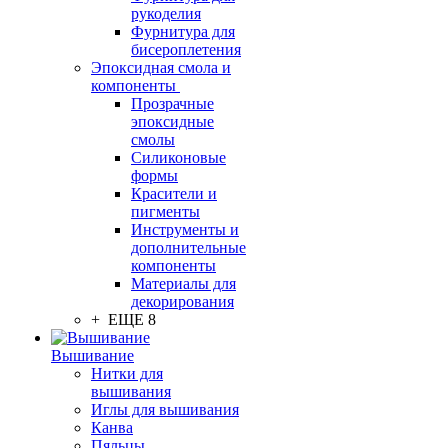
рукоделия
Фурнитура для
бисероплетения
Эпоксидная смола и
компоненты
Прозрачные
эпоксидные
смолы
Силиконовые
формы
Красители и
пигменты
Инструменты и
дополнительные
компоненты
Материалы для
декорирования
+ ЕЩЕ 8
Вышивание
Нитки для
вышивания
Иглы для вышивания
Канва
Пяльцы