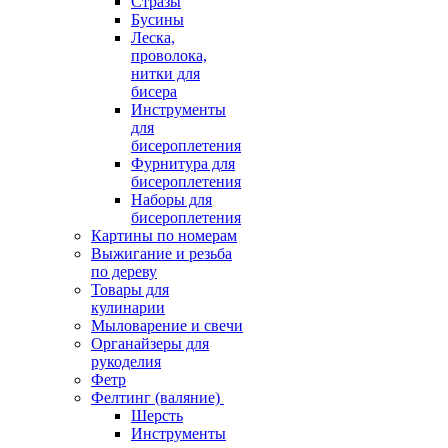
Стразы
Бусины
Леска,
проволока,
нитки для
бисера
Инструменты
для
бисероплетения
Фурнитура для
бисероплетения
Наборы для
бисероплетения
Картины по номерам
Выжигание и резьба
по дереву
Товары для
кулинарии
Мыловарение и свечи
Органайзеры для
рукоделия
Фетр
Фелтинг (валяние)
Шерсть
Инструменты