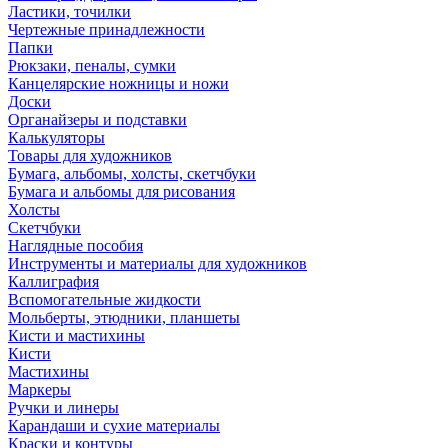
Ластики, точилки
Чертежные принадлежности
Папки
Рюкзаки, пеналы, сумки
Канцелярские ножницы и ножи
Доски
Органайзеры и подставки
Калькуляторы
Товары для художников
Бумага, альбомы, холсты, скетчбуки
Бумага и альбомы для рисования
Холсты
Скетчбуки
Наглядные пособия
Инструменты и материалы для художников
Каллиграфия
Вспомогательные жидкости
Мольберты, этюдники, планшеты
Кисти и мастихины
Кисти
Мастихины
Маркеры
Ручки и линеры
Карандаши и сухие материалы
Краски и контуры