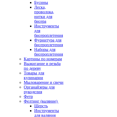
Бусины
Леска,
проволока,
нитки для
бисера
Инструменты
для
бисероплетения
Фурнитура для
бисероплетения
Наборы для
бисероплетения
Картины по номерам
Выжигание и резьба
по дереву
Товары для
кулинарии
Мыловарение и свечи
Органайзеры для
рукоделия
Фетр
Фелтинг (валяние)
Шерсть
Инструменты
для валяния