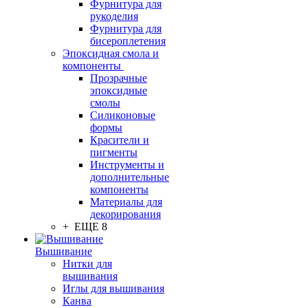
Фурнитура для
рукоделия
Фурнитура для
бисероплетения
Эпоксидная смола и
компоненты
Прозрачные
эпоксидные
смолы
Силиконовые
формы
Красители и
пигменты
Инструменты и
дополнительные
компоненты
Материалы для
декорирования
+ ЕЩЕ 8
Вышивание
Нитки для
вышивания
Иглы для вышивания
Канва