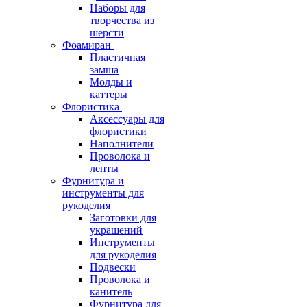
Наборы для
творчества из
шерсти
Фоамиран
Пластичная
замша
Молды и
каттеры
Флористика
Аксессуары для
флористики
Наполнители
Проволока и
ленты
Фурнитура и
инструменты для
рукоделия
Заготовки для
украшений
Инструменты
для рукоделия
Подвески
Проволока и
канитель
Фурнитура для