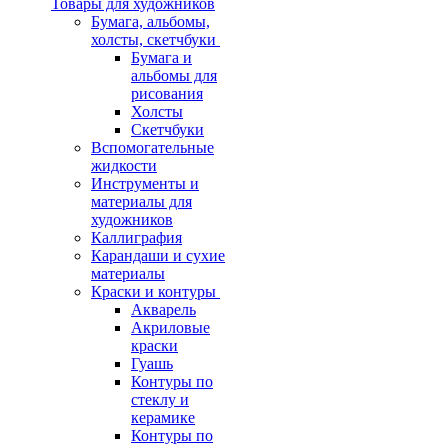
Товары для художников
Бумага, альбомы,
холсты, скетчбуки
Бумага и
альбомы для
рисования
Холсты
Скетчбуки
Вспомогательные
жидкости
Инструменты и
материалы для
художников
Каллиграфия
Карандаши и сухие
материалы
Краски и контуры
Акварель
Акриловые
краски
Гуашь
Контуры по
стеклу и
керамике
Контуры по