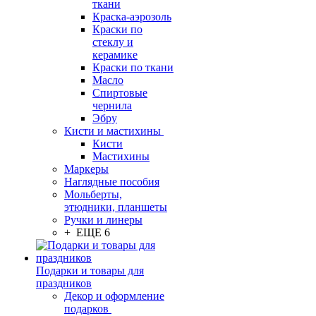
ткани
Краска-аэрозоль
Краски по
стеклу и
керамике
Краски по ткани
Масло
Спиртовые
чернила
Эбру
Кисти и мастихины
Кисти
Мастихины
Маркеры
Наглядные пособия
Мольберты,
этюдники, планшеты
Ручки и линеры
+ ЕЩЕ 6
Подарки и товары для
праздников
Декор и оформление
подарков