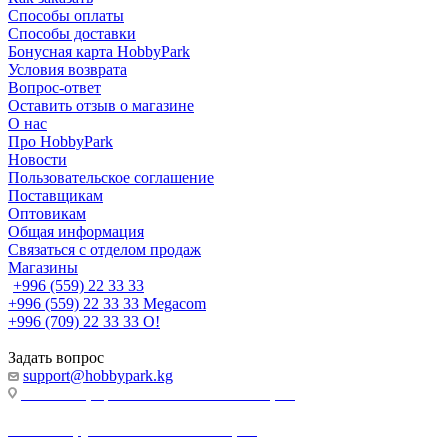
Способы оплаты
Способы доставки
Бонусная карта HobbyPark
Условия возврата
Вопрос-ответ
Оставить отзыв о магазине
О нас
Про HobbyPark
Новости
Пользовательское соглашение
Поставщикам
Оптовикам
Общая информация
Связаться с отделом продаж
Магазины
+996 (559) 22 33 33
+996 (559) 22 33 33
Megacom
+996 (709) 22 33 33
O!
Задать вопрос
support@hobbypark.kg
г. Бишкек, пр-т. Чынгыза Айтматова, 91
г. Бишкек, ул. Якова Логвиненко, 55