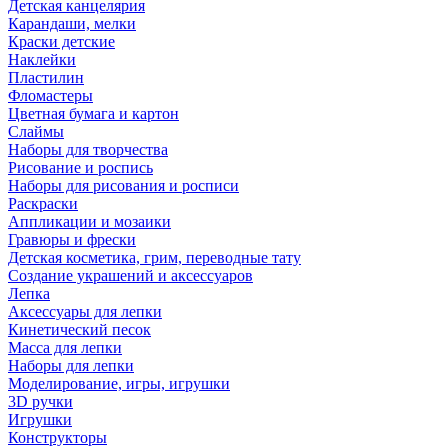
Детская канцелярия
Карандаши, мелки
Краски детские
Наклейки
Пластилин
Фломастеры
Цветная бумага и картон
Слаймы
Наборы для творчества
Рисование и роспись
Наборы для рисования и росписи
Раскраски
Аппликации и мозаики
Гравюры и фрески
Детская косметика, грим, переводные тату
Создание украшений и аксессуаров
Лепка
Аксессуары для лепки
Кинетический песок
Масса для лепки
Наборы для лепки
Моделирование, игры, игрушки
3D ручки
Игрушки
Конструкторы