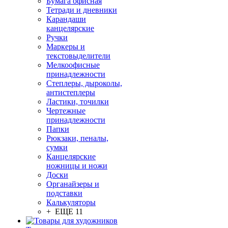
Бумага офисная
Тетради и дневники
Карандаши
канцелярские
Ручки
Маркеры и
текстовыделители
Мелкоофисные
принадлежности
Степлеры, дыроколы,
антистеплеры
Ластики, точилки
Чертежные
принадлежности
Папки
Рюкзаки, пеналы,
сумки
Канцелярские
ножницы и ножи
Доски
Органайзеры и
подставки
Калькуляторы
+ ЕЩЕ 11