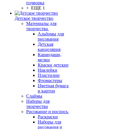
пэчворка
+ ЕЩЕ 1
Детское творчество
Материалы для
творчества
Альбомы для
рисования
Детская
канцелярия
Карандаши,
мелки
Краски детские
Наклейки
Пластилин
Фломастеры
Цветная бумага
и картон
Слаймы
Наборы для
творчества
Рисование и роспись
Раскраски
Наборы для
рисования и