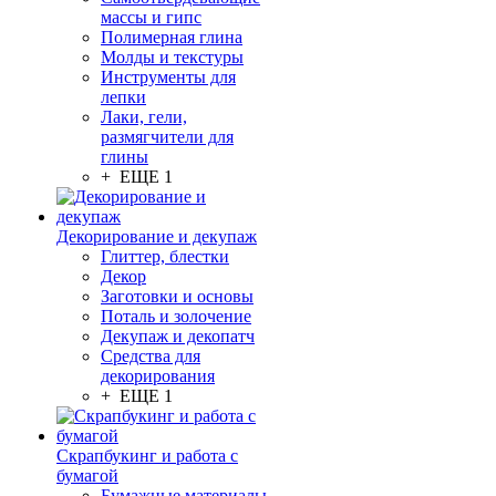
массы и гипс
Полимерная глина
Молды и текстуры
Инструменты для
лепки
Лаки, гели,
размягчители для
глины
+ ЕЩЕ 1
Декорирование и декупаж
Глиттер, блестки
Декор
Заготовки и основы
Поталь и золочение
Декупаж и декопатч
Средства для
декорирования
+ ЕЩЕ 1
Скрапбукинг и работа с
бумагой
Бумажные материалы