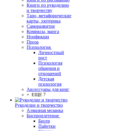
Книги по рукоделию
и творчеству
Таро, метафорические
карты, эзотерика
Саморазвитие
Комиксы, манга
Нонфикшн
Проза
Психология
Личностный
рост
Психология
общения и
отношений
Детская
психология
Аксессуары для книг
+ ЕЩЕ 7
Рукоделие и творчество
Алмазная мозаика
Бисероплетение
Бисер
Пайетки