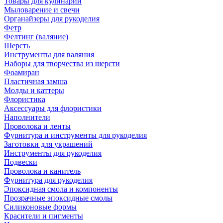
Товары для кулинарии
Мыловарение и свечи
Органайзеры для рукоделия
Фетр
Фелтинг (валяние)
Шерсть
Инструменты для валяния
Наборы для творчества из шерсти
Фоамиран
Пластичная замша
Молды и каттеры
Флористика
Аксессуары для флористики
Наполнители
Проволока и ленты
Фурнитура и инструменты для рукоделия
Заготовки для украшений
Инструменты для рукоделия
Подвески
Проволока и канитель
Фурнитура для рукоделия
Эпоксидная смола и компоненты
Прозрачные эпоксидные смолы
Силиконовые формы
Красители и пигменты