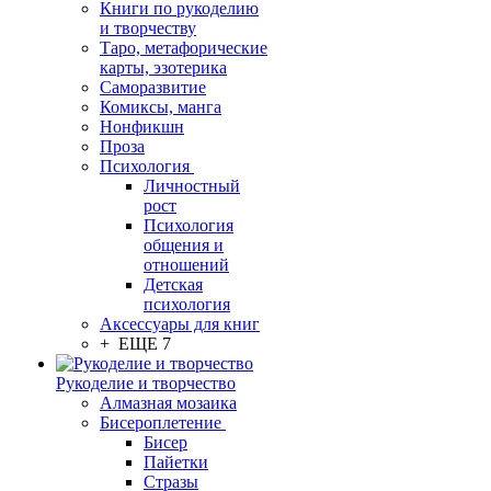
Книги по рукоделию
и творчеству
Таро, метафорические
карты, эзотерика
Саморазвитие
Комиксы, манга
Нонфикшн
Проза
Психология
Личностный
рост
Психология
общения и
отношений
Детская
психология
Аксессуары для книг
+ ЕЩЕ 7
Рукоделие и творчество
Алмазная мозаика
Бисероплетение
Бисер
Пайетки
Стразы