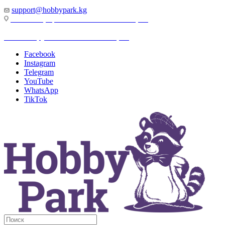
support@hobbypark.kg
г. Бишкек, пр-т. Чынгыза Айтматова, 91
г. Бишкек, ул. Якова Логвиненко, 55
Facebook
Instagram
Telegram
YouTube
WhatsApp
TikTok