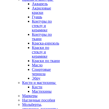
Акварель
Акриловые
краски
Гуашь
Контуры по
стеклу и
керамике
Контуры по
ткани
Краска-аэрозоль
Краски по
стеклу и
керамике
Краски по ткани
Масло
Спиртовые
чернила
Эбру
Кисти и мастихины
Кисти
Мастихины
Маркеры
Наглядные пособия
Мольберты,
этюдники, планшеты