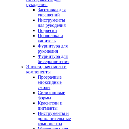
рукоделия
Заготовки для
украшений
Инструменты
для рукоделия
Подвески
Проволока и
канитель
Фурнитура для
рукоделия
Фурнитура для
бисероплетения
Эпоксидная смола и
компоненты
Прозрачные
эпоксидные
смолы
Силиконовые
формы
Красители и
пигменты
Инструменты и
дополнительные
компоненты
Материалы для