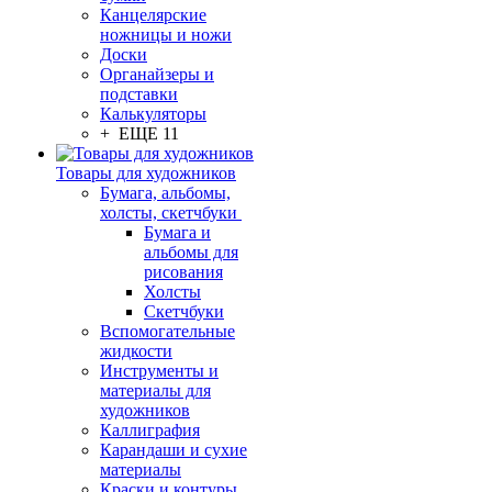
Канцелярские
ножницы и ножи
Доски
Органайзеры и
подставки
Калькуляторы
+ ЕЩЕ 11
Товары для художников
Бумага, альбомы,
холсты, скетчбуки
Бумага и
альбомы для
рисования
Холсты
Скетчбуки
Вспомогательные
жидкости
Инструменты и
материалы для
художников
Каллиграфия
Карандаши и сухие
материалы
Краски и контуры