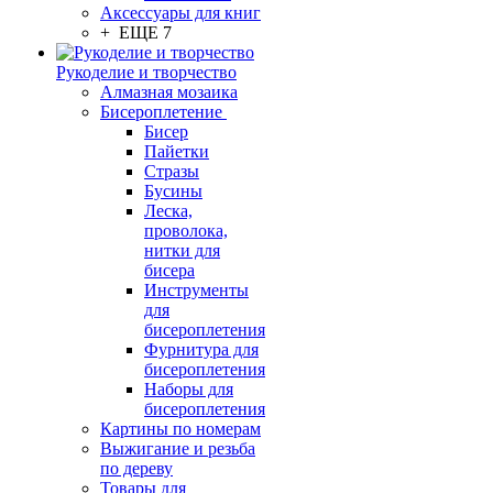
Аксессуары для книг
+ ЕЩЕ 7
Рукоделие и творчество
Алмазная мозаика
Бисероплетение
Бисер
Пайетки
Стразы
Бусины
Леска,
проволока,
нитки для
бисера
Инструменты
для
бисероплетения
Фурнитура для
бисероплетения
Наборы для
бисероплетения
Картины по номерам
Выжигание и резьба
по дереву
Товары для