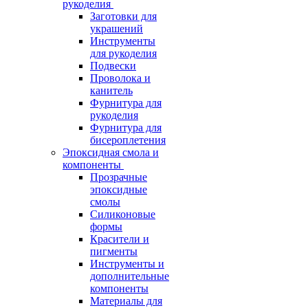
рукоделия
Заготовки для
украшений
Инструменты
для рукоделия
Подвески
Проволока и
канитель
Фурнитура для
рукоделия
Фурнитура для
бисероплетения
Эпоксидная смола и
компоненты
Прозрачные
эпоксидные
смолы
Силиконовые
формы
Красители и
пигменты
Инструменты и
дополнительные
компоненты
Материалы для