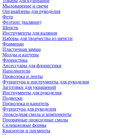
Товары для кулинарии
Мыловарение и свечи
Органайзеры для рукоделия
Фетр
Фелтинг (валяние)
Шерсть
Инструменты для валяния
Наборы для творчества из шерсти
Фоамиран
Пластичная замша
Молды и каттеры
Флористика
Аксессуары для флористики
Наполнители
Проволока и ленты
Фурнитура и инструменты для рукоделия
Заготовки для украшений
Инструменты для рукоделия
Подвески
Проволока и канитель
Фурнитура для рукоделия
Эпоксидная смола и компоненты
Прозрачные эпоксидные смолы
Силиконовые формы
Красители и пигменты