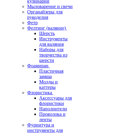
кулинарии
Мыловарение и свечи
Органайзеры для
рукоделия
Фетр
Фелтинг (валяние)
Шерсть
Инструменты
для валяния
Наборы для
творчества из
шерсти
Фоамиран
Пластичная
замша
Молды и
каттеры
Флористика
Аксессуары для
флористики
Наполнители
Проволока и
ленты
Фурнитура и
инструменты для