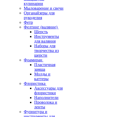
кулинарии
Мыловарение и свечи
Органайзеры для
рукоделия
Фетр
Фелтинг (валяние)
Шерсть
Инструменты
для валяния
Наборы для
творчества из
шерсти
Фоамиран
Пластичная
замша
Молды и
каттеры
Флористика
Аксессуары для
флористики
Наполнители
Проволока и
ленты
Фурнитура и
инструменты для