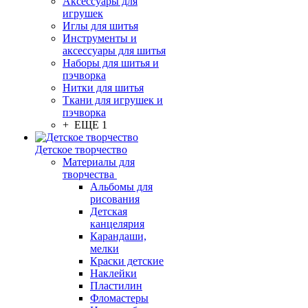
Аксессуары для
игрушек
Иглы для шитья
Инструменты и
аксессуары для шитья
Наборы для шитья и
пэчворка
Нитки для шитья
Ткани для игрушек и
пэчворка
+ ЕЩЕ 1
Детское творчество
Материалы для
творчества
Альбомы для
рисования
Детская
канцелярия
Карандаши,
мелки
Краски детские
Наклейки
Пластилин
Фломастеры