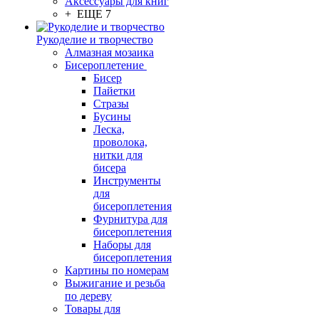
Аксессуары для книг
+ ЕЩЕ 7
Рукоделие и творчество
Алмазная мозаика
Бисероплетение
Бисер
Пайетки
Стразы
Бусины
Леска,
проволока,
нитки для
бисера
Инструменты
для
бисероплетения
Фурнитура для
бисероплетения
Наборы для
бисероплетения
Картины по номерам
Выжигание и резьба
по дереву
Товары для