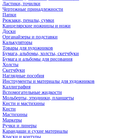
Ластики, точилки
Чертежные принадлежности
Папки
Рюкзаки, пеналы, сумки
Канцелярские ножницы и ножи
Доски
Органайзеры и подставки
Калькуляторы
Товары для художников
Бумага, альбомы, холсты, скетчбуки
Бумага и альбомы для рисования
Холсты
Скетчбуки
Наглядные пособия
Инструменты и материалы для художников
Каллиграфия
Вспомогательные жидкости
Мольберты, этюдники, планшеты
Кисти и мастихины
Кисти
Мастихины
Маркеры
Ручки и линеры
Карандаши и сухие материалы
Краски и контуры