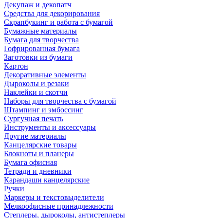
Декупаж и декопатч
Средства для декорирования
Скрапбукинг и работа с бумагой
Бумажные материалы
Бумага для творчества
Гофрированная бумага
Заготовки из бумаги
Картон
Декоративные элементы
Дыроколы и резаки
Наклейки и скотчи
Наборы для творчества с бумагой
Штампинг и эмбоссинг
Сургучная печать
Инструменты и аксессуары
Другие материалы
Канцелярские товары
Блокноты и планеры
Бумага офисная
Тетради и дневники
Карандаши канцелярские
Ручки
Маркеры и текстовыделители
Мелкоофисные принадлежности
Степлеры, дыроколы, антистеплеры