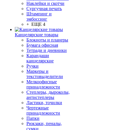
Наклейки и скотчи
Сургучная печать
Штампинг и
эмбоссинг
+ ЕЩЕ 4
Канцелярские товары
Блокноты и планеры
Бумага офисная
Тетради и дневники
Карандаши
канцелярские
Ручки
Маркеры и
текстовыделители
Мелкоофисные
принадлежности
Степлеры, дыроколы,
антистеплеры
Ластики, точилки
Чертежные
принадлежности
Папки
Рюкзаки, пеналы,
сумки