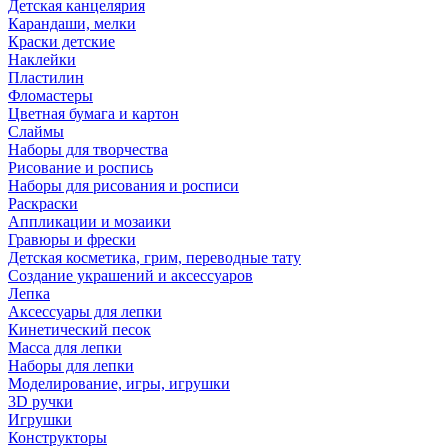
Детская канцелярия
Карандаши, мелки
Краски детские
Наклейки
Пластилин
Фломастеры
Цветная бумага и картон
Слаймы
Наборы для творчества
Рисование и роспись
Наборы для рисования и росписи
Раскраски
Аппликации и мозаики
Гравюры и фрески
Детская косметика, грим, переводные тату
Создание украшений и аксессуаров
Лепка
Аксессуары для лепки
Кинетический песок
Масса для лепки
Наборы для лепки
Моделирование, игры, игрушки
3D ручки
Игрушки
Конструкторы