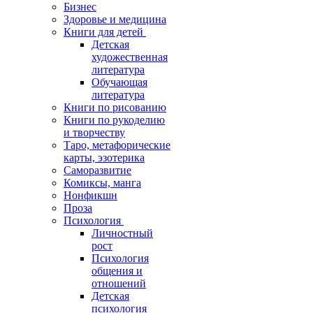
Бизнес
Здоровье и медицина
Книги для детей
Детская
художественная
литература
Обучающая
литература
Книги по рисованию
Книги по рукоделию
и творчеству
Таро, метафорические
карты, эзотерика
Саморазвитие
Комиксы, манга
Нонфикшн
Проза
Психология
Личностный
рост
Психология
общения и
отношений
Детская
психология