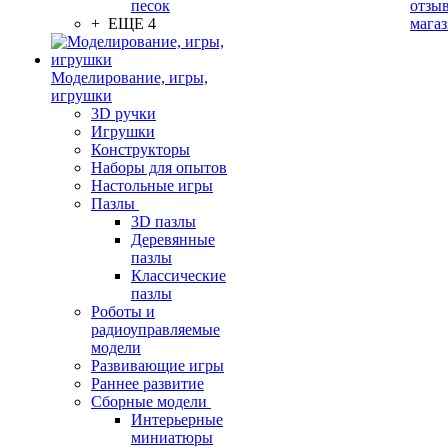
песок
отзыв
+ ЕЩЕ 4
мага
Моделирование, игры,
игрушки
3D ручки
Игрушки
Конструкторы
Наборы для опытов
Настольные игры
Пазлы
3D пазлы
Деревянные
пазлы
Классические
пазлы
Роботы и
радиоуправляемые
модели
Развивающие игры
Раннее развитие
Сборные модели
Интерьерные
миниатюры