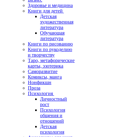
Здоровье и медицина
Книги для детей
Детская
художественная
литература
Обучающая
литература
Книги по рисованию
Книги по рукоделию
и творчеству
Таро, метафорические
карты, эзотерика
Саморазвитие
Комиксы, манга
Нонфикшн
Проза
Психология
Личностный
рост
Психология
общения и
отношений
Детская
психология