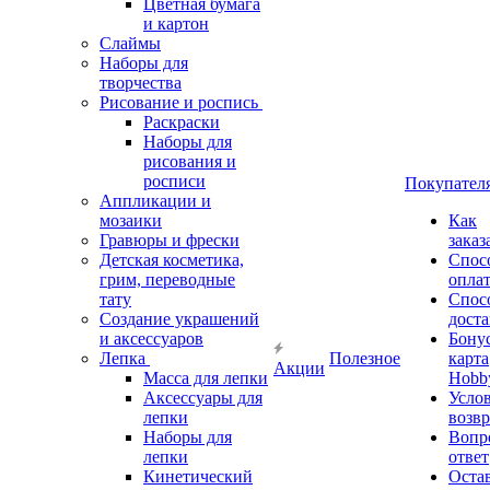
Цветная бумага
и картон
Слаймы
Наборы для
творчества
Рисование и роспись
Раскраски
Наборы для
рисования и
росписи
Покупател
Аппликации и
мозаики
Как
Гравюры и фрески
заказ
Детская косметика,
Спос
грим, переводные
опла
тату
Спос
Создание украшений
дост
и аксессуаров
Бону
Лепка
Полезное
карта
Акции
Масса для лепки
Hobb
Аксессуары для
Усло
лепки
возвр
Наборы для
Вопр
лепки
ответ
Кинетический
Оста