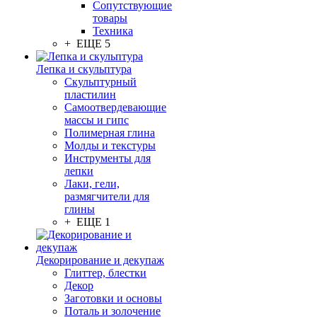
Сопутствующие
товары
Техника
+ ЕЩЕ 5
Лепка и скульптура
Скульптурный
пластилин
Самоотвердевающие
массы и гипс
Полимерная глина
Молды и текстуры
Инструменты для
лепки
Лаки, гели,
размягчители для
глины
+ ЕЩЕ 1
Декорирование и декупаж
Глиттер, блестки
Декор
Заготовки и основы
Поталь и золочение