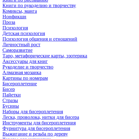
Книги по рукоделию и творчеству
Комиксы, манга
Нонфикшн
Проза
Психология
Детская психология
Психология общения и отношений
Личностный рост
Саморазвитие
Таро, метафорические карты, эзотерика
Аксессуары для книг
Рукоделие и творчество
Алмазная мозаика
Картины по номерам
Бисероплетение
Бисер
Пайетки
Стразы
Бусины
Наборы для бисероплетения
Леска, проволока, нитки для бисера
Инструменты для бисероплетения
Фурнитура для бисероплетения
Выжигание и резьба по дереву