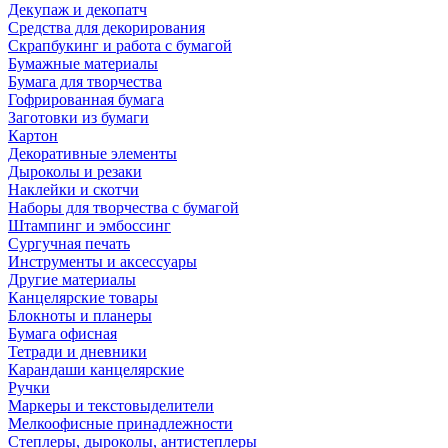
Декупаж и декопатч
Средства для декорирования
Скрапбукинг и работа с бумагой
Бумажные материалы
Бумага для творчества
Гофрированная бумага
Заготовки из бумаги
Картон
Декоративные элементы
Дыроколы и резаки
Наклейки и скотчи
Наборы для творчества с бумагой
Штампинг и эмбоссинг
Сургучная печать
Инструменты и аксессуары
Другие материалы
Канцелярские товары
Блокноты и планеры
Бумага офисная
Тетради и дневники
Карандаши канцелярские
Ручки
Маркеры и текстовыделители
Мелкоофисные принадлежности
Степлеры, дыроколы, антистеплеры