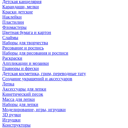
Детская канцелярия
Карандаши, мелки
Краски детские
Наклейки
Пластилин
Фломастеры
Цветная бумага и картон
Слаймы
Наборы для творчества
Рисование и роспись
Наборы для рисования и росписи
Раскраски
Аппликации и мозаики
Гравюры и фрески
Детская косметика, грим, переводные тату
Создание украшений и аксессуаров
Лепка
Аксессуары для лепки
Кинетический песок
Масса для лепки
Наборы для лепки
Моделирование, игры, игрушки
3D ручки
Игрушки
Конструкторы