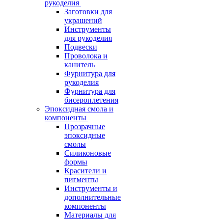
рукоделия
Заготовки для
украшений
Инструменты
для рукоделия
Подвески
Проволока и
канитель
Фурнитура для
рукоделия
Фурнитура для
бисероплетения
Эпоксидная смола и
компоненты
Прозрачные
эпоксидные
смолы
Силиконовые
формы
Красители и
пигменты
Инструменты и
дополнительные
компоненты
Материалы для