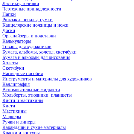
Ластики, точилки
Чертежные принадлежности
Папки
Рюкзаки, пеналы, сумки
Канцелярские ножницы и ножи
Доски
Органайзеры и подставки
Калькуляторы
Товары для художников
Бумага, альбомы, холсты, скетчбуки
Бумага и альбомы для рисования
Холсты
Скетчбуки
Наглядные пособия
Инструменты и материалы для художников
Каллиграфия
Вспомогательные жидкости
Мольберты, этюдники, планшеты
Кисти и мастихины
Кисти
Мастихины
Маркеры
Ручки и линеры
Карандаши и сухие материалы
Краски и контуры