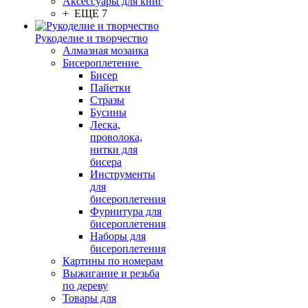
Аксессуары для книг
+ ЕЩЕ 7
Рукоделие и творчество
Алмазная мозаика
Бисероплетение
Бисер
Пайетки
Стразы
Бусины
Леска,
проволока,
нитки для
бисера
Инструменты
для
бисероплетения
Фурнитура для
бисероплетения
Наборы для
бисероплетения
Картины по номерам
Выжигание и резьба
по дереву
Товары для