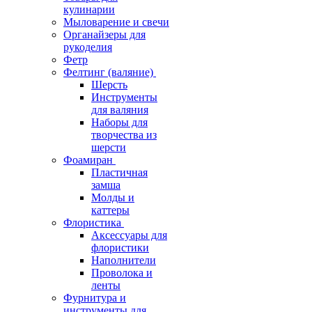
кулинарии
Мыловарение и свечи
Органайзеры для
рукоделия
Фетр
Фелтинг (валяние)
Шерсть
Инструменты
для валяния
Наборы для
творчества из
шерсти
Фоамиран
Пластичная
замша
Молды и
каттеры
Флористика
Аксессуары для
флористики
Наполнители
Проволока и
ленты
Фурнитура и
инструменты для