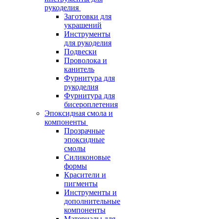
рукоделия
Заготовки для
украшений
Инструменты
для рукоделия
Подвески
Проволока и
канитель
Фурнитура для
рукоделия
Фурнитура для
бисероплетения
Эпоксидная смола и
компоненты
Прозрачные
эпоксидные
смолы
Силиконовые
формы
Красители и
пигменты
Инструменты и
дополнительные
компоненты
Материалы для