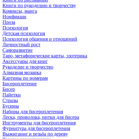
Книги по рукоделию и творчеству
Комиксы, манга
Нонфикшн
Проза
Психология
Детская психология
Психология общения и отношений
Личностный рост
Саморазвитие
Таро, метафорические карты, эзотерика
Аксессуары для книг
Рукоделие и творчество
Алмазная мозаика
Картины по номерам
Бисероплетение
Бисер
Пайетки
Стразы
Бусины
Наборы для бисероплетения
Леска, проволока, нитки для бисера
Инструменты для бисероплетения
Фурнитура для бисероплетения
Выжигание и резьба по дереву