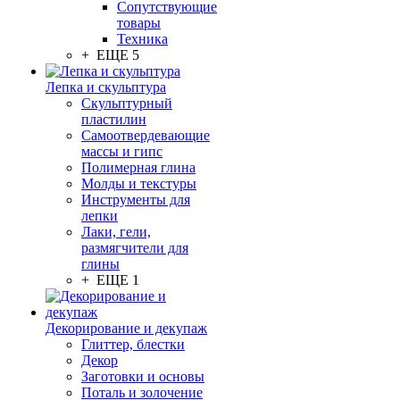
Сопутствующие
товары
Техника
+ ЕЩЕ 5
Лепка и скульптура
Скульптурный
пластилин
Самоотвердевающие
массы и гипс
Полимерная глина
Молды и текстуры
Инструменты для
лепки
Лаки, гели,
размягчители для
глины
+ ЕЩЕ 1
Декорирование и декупаж
Глиттер, блестки
Декор
Заготовки и основы
Поталь и золочение