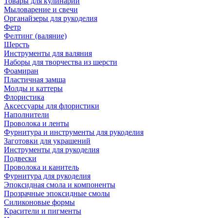
Товары для кулинарии
Мыловарение и свечи
Органайзеры для рукоделия
Фетр
Фелтинг (валяние)
Шерсть
Инструменты для валяния
Наборы для творчества из шерсти
Фоамиран
Пластичная замша
Молды и каттеры
Флористика
Аксессуары для флористики
Наполнители
Проволока и ленты
Фурнитура и инструменты для рукоделия
Заготовки для украшений
Инструменты для рукоделия
Подвески
Проволока и канитель
Фурнитура для рукоделия
Эпоксидная смола и компоненты
Прозрачные эпоксидные смолы
Силиконовые формы
Красители и пигменты