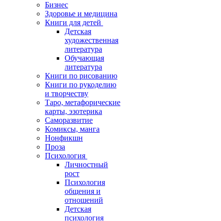
Бизнес
Здоровье и медицина
Книги для детей
Детская
художественная
литература
Обучающая
литература
Книги по рисованию
Книги по рукоделию
и творчеству
Таро, метафорические
карты, эзотерика
Саморазвитие
Комиксы, манга
Нонфикшн
Проза
Психология
Личностный
рост
Психология
общения и
отношений
Детская
психология