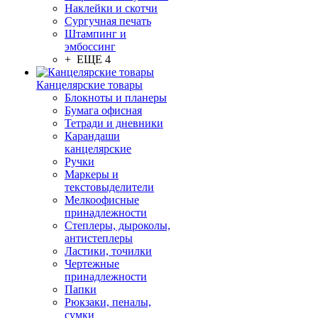
Наклейки и скотчи
Сургучная печать
Штампинг и
эмбоссинг
+ ЕЩЕ 4
Канцелярские товары
Блокноты и планеры
Бумага офисная
Тетради и дневники
Карандаши
канцелярские
Ручки
Маркеры и
текстовыделители
Мелкоофисные
принадлежности
Степлеры, дыроколы,
антистеплеры
Ластики, точилки
Чертежные
принадлежности
Папки
Рюкзаки, пеналы,
сумки