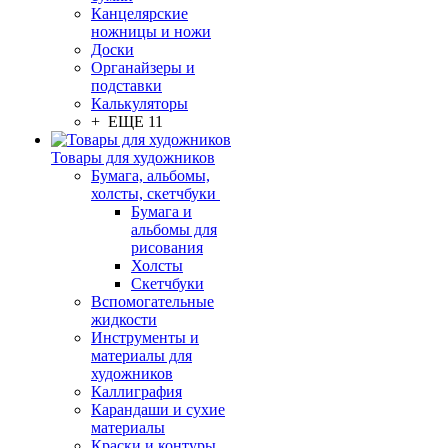
Канцелярские
ножницы и ножи
Доски
Органайзеры и
подставки
Калькуляторы
+ ЕЩЕ 11
Товары для художников
Бумага, альбомы,
холсты, скетчбуки
Бумага и
альбомы для
рисования
Холсты
Скетчбуки
Вспомогательные
жидкости
Инструменты и
материалы для
художников
Каллиграфия
Карандаши и сухие
материалы
Краски и контуры