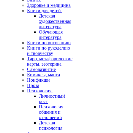
Здоровье и медицина
Книги для детей
Детская
художественная
литература
Обучающая
литература
Книги по рисованию
Книги по рукоделию
и творчеству
Таро, метафорические
карты, эзотерика
Саморазвитие
Комиксы, манга
Нонфикшн
Проза
Психология
Личностный
рост
Психология
общения и
отношений
Детская
психология