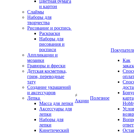
Цветная бумага
и картон
Слаймы
Наборы для
творчества
Рисование и роспись
Раскраски
Наборы для
рисования и
росписи
Покупател
Аппликации и
мозаики
Как
Гравюры и фрески
заказ
Детская косметика,
Спос
грим, переводные
опла
тату
Спос
Создание украшений
дост
и аксессуаров
Бону
Лепка
Полезное
карта
Акции
Масса для лепки
Hobb
Аксессуары для
Усло
лепки
возвр
Наборы для
Вопр
лепки
ответ
Кинетический
Оста