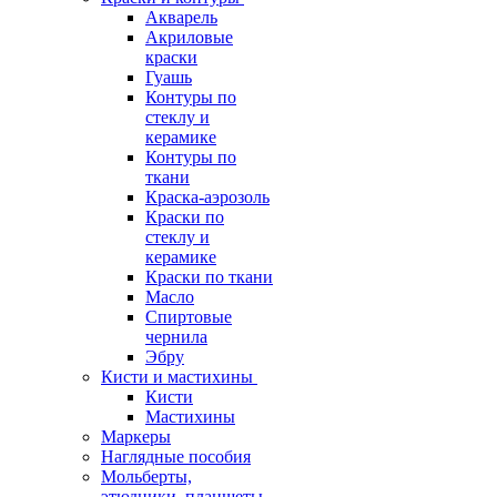
Акварель
Акриловые
краски
Гуашь
Контуры по
стеклу и
керамике
Контуры по
ткани
Краска-аэрозоль
Краски по
стеклу и
керамике
Краски по ткани
Масло
Спиртовые
чернила
Эбру
Кисти и мастихины
Кисти
Мастихины
Маркеры
Наглядные пособия
Мольберты,
этюдники, планшеты