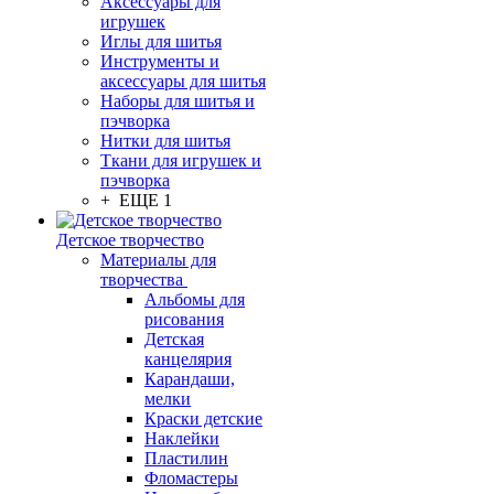
Аксессуары для
игрушек
Иглы для шитья
Инструменты и
аксессуары для шитья
Наборы для шитья и
пэчворка
Нитки для шитья
Ткани для игрушек и
пэчворка
+ ЕЩЕ 1
Детское творчество
Материалы для
творчества
Альбомы для
рисования
Детская
канцелярия
Карандаши,
мелки
Краски детские
Наклейки
Пластилин
Фломастеры