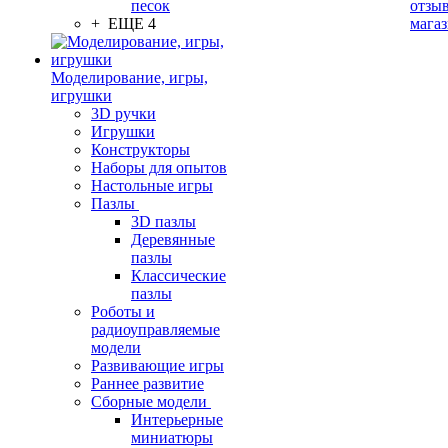
песок
отзыв
+ ЕЩЕ 4
мага
Моделирование, игры,
игрушки
3D ручки
Игрушки
Конструкторы
Наборы для опытов
Настольные игры
Пазлы
3D пазлы
Деревянные
пазлы
Классические
пазлы
Роботы и
радиоуправляемые
модели
Развивающие игры
Раннее развитие
Сборные модели
Интерьерные
миниатюры