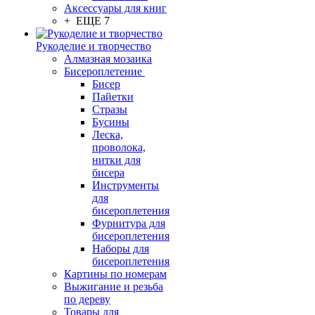
Аксессуары для книг
+ ЕЩЕ 7
Рукоделие и творчество
Алмазная мозаика
Бисероплетение
Бисер
Пайетки
Стразы
Бусины
Леска,
проволока,
нитки для
бисера
Инструменты
для
бисероплетения
Фурнитура для
бисероплетения
Наборы для
бисероплетения
Картины по номерам
Выжигание и резьба
по дереву
Товары для