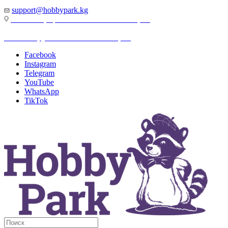
support@hobbypark.kg
г. Бишкек, пр-т. Чынгыза Айтматова, 91
г. Бишкек, ул. Якова Логвиненко, 55
Facebook
Instagram
Telegram
YouTube
WhatsApp
TikTok