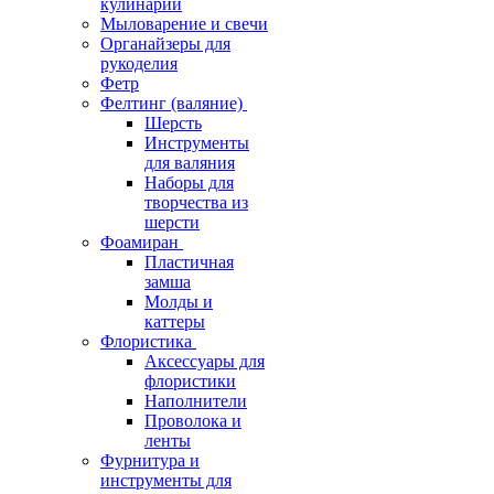
кулинарии
Мыловарение и свечи
Органайзеры для
рукоделия
Фетр
Фелтинг (валяние)
Шерсть
Инструменты
для валяния
Наборы для
творчества из
шерсти
Фоамиран
Пластичная
замша
Молды и
каттеры
Флористика
Аксессуары для
флористики
Наполнители
Проволока и
ленты
Фурнитура и
инструменты для