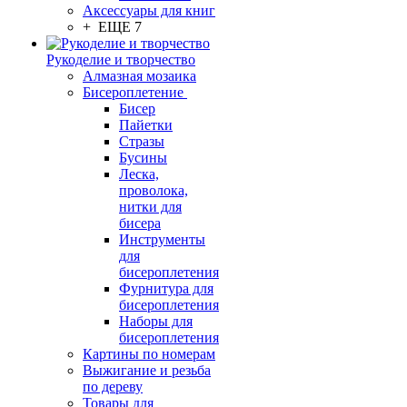
Аксессуары для книг
+ ЕЩЕ 7
Рукоделие и творчество
Алмазная мозаика
Бисероплетение
Бисер
Пайетки
Стразы
Бусины
Леска,
проволока,
нитки для
бисера
Инструменты
для
бисероплетения
Фурнитура для
бисероплетения
Наборы для
бисероплетения
Картины по номерам
Выжигание и резьба
по дереву
Товары для