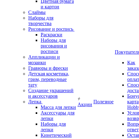
Цветная бумага
и картон
Слаймы
Наборы для
творчества
Рисование и роспись
Раскраски
Наборы для
рисования и
росписи
Покупател
Аппликации и
мозаики
Как
Гравюры и фрески
заказ
Детская косметика,
Спос
грим, переводные
опла
тату
Спос
Создание украшений
дост
и аксессуаров
Бону
Лепка
Полезное
карта
Акции
Масса для лепки
Hobb
Аксессуары для
Усло
лепки
возвр
Наборы для
Вопр
лепки
ответ
Кинетический
Оста