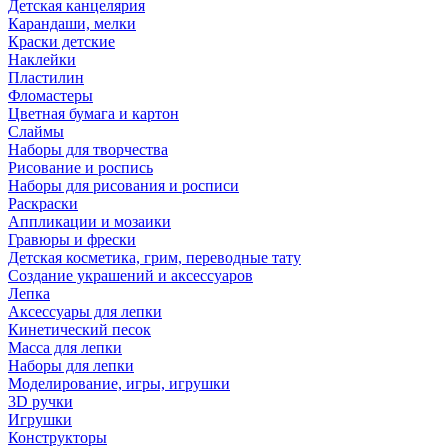
Детская канцелярия
Карандаши, мелки
Краски детские
Наклейки
Пластилин
Фломастеры
Цветная бумага и картон
Слаймы
Наборы для творчества
Рисование и роспись
Наборы для рисования и росписи
Раскраски
Аппликации и мозаики
Гравюры и фрески
Детская косметика, грим, переводные тату
Создание украшений и аксессуаров
Лепка
Аксессуары для лепки
Кинетический песок
Масса для лепки
Наборы для лепки
Моделирование, игры, игрушки
3D ручки
Игрушки
Конструкторы