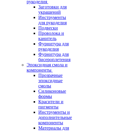
рукоделия
Заготовки для
украшений
Инструменты
для рукоделия
Подвески
Проволока и
канитель
Фурнитура для
рукоделия
Фурнитура для
бисероплетения
Эпоксидная смола и
компоненты
Прозрачные
эпоксидные
смолы
Силиконовые
формы
Красители и
пигменты
Инструменты и
дополнительные
компоненты
Материалы для