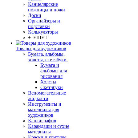
Канцелярские
ножницы и ножи
Доски
Органайзеры и
подставки
Калькуляторы
+ ЕЩЕ 11
Товары для художников
Бумага, альбомы,
холсты, скетчбуки
Бумага и
альбомы для
рисования
Холсты
Скетчбуки
Вспомогательные
жидкости
Инструменты и
материалы для
художников
Каллиграфия
Карандаши и сухие
материалы
Краски и контуры