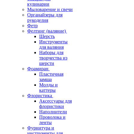
кулинарии
Мыловарение и свечи
Органайзеры для
рукоделия
Фетр
Фелтинг (валяние)
Шерсть
Инструменты
для валяния
Наборы для
творчества из
шерсти
Фоамиран
Пластичная
замша
Молды и
каттеры
Флористика
Аксессуары для
флористики
Наполнители
Проволока и
ленты
Фурнитура и
инструменты для