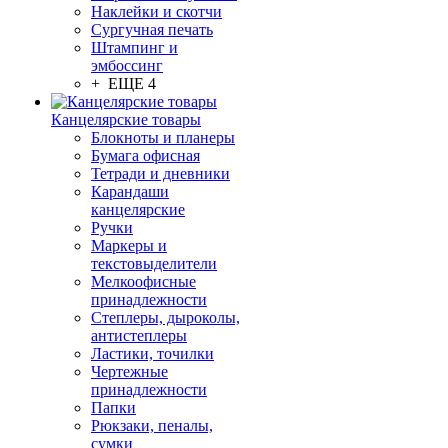
Наклейки и скотчи
Сургучная печать
Штампинг и
эмбоссинг
+ ЕЩЕ 4
Канцелярские товары
Блокноты и планеры
Бумага офисная
Тетради и дневники
Карандаши
канцелярские
Ручки
Маркеры и
текстовыделители
Мелкоофисные
принадлежности
Степлеры, дыроколы,
антистеплеры
Ластики, точилки
Чертежные
принадлежности
Папки
Рюкзаки, пеналы,
сумки