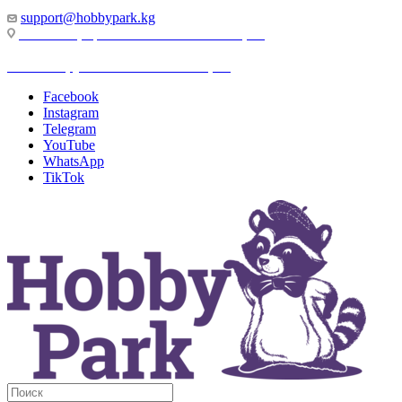
support@hobbypark.kg
г. Бишкек, пр-т. Чынгыза Айтматова, 91
г. Бишкек, ул. Якова Логвиненко, 55
Facebook
Instagram
Telegram
YouTube
WhatsApp
TikTok