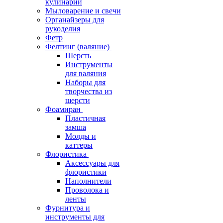
кулинарии
Мыловарение и свечи
Органайзеры для
рукоделия
Фетр
Фелтинг (валяние)
Шерсть
Инструменты
для валяния
Наборы для
творчества из
шерсти
Фоамиран
Пластичная
замша
Молды и
каттеры
Флористика
Аксессуары для
флористики
Наполнители
Проволока и
ленты
Фурнитура и
инструменты для