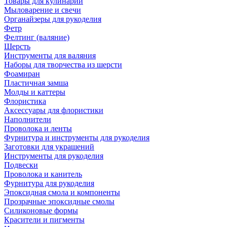
Товары для кулинарии
Мыловарение и свечи
Органайзеры для рукоделия
Фетр
Фелтинг (валяние)
Шерсть
Инструменты для валяния
Наборы для творчества из шерсти
Фоамиран
Пластичная замша
Молды и каттеры
Флористика
Аксессуары для флористики
Наполнители
Проволока и ленты
Фурнитура и инструменты для рукоделия
Заготовки для украшений
Инструменты для рукоделия
Подвески
Проволока и канитель
Фурнитура для рукоделия
Эпоксидная смола и компоненты
Прозрачные эпоксидные смолы
Силиконовые формы
Красители и пигменты