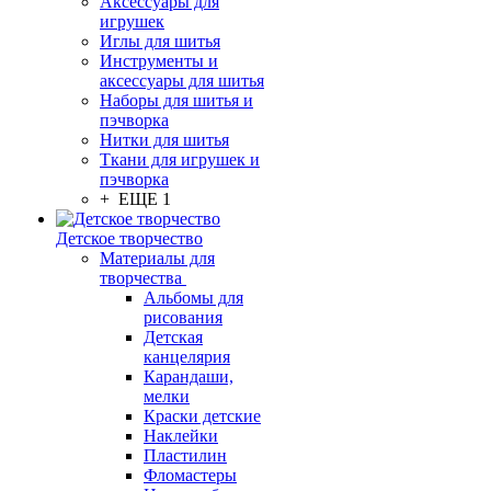
Аксессуары для
игрушек
Иглы для шитья
Инструменты и
аксессуары для шитья
Наборы для шитья и
пэчворка
Нитки для шитья
Ткани для игрушек и
пэчворка
+ ЕЩЕ 1
Детское творчество
Материалы для
творчества
Альбомы для
рисования
Детская
канцелярия
Карандаши,
мелки
Краски детские
Наклейки
Пластилин
Фломастеры