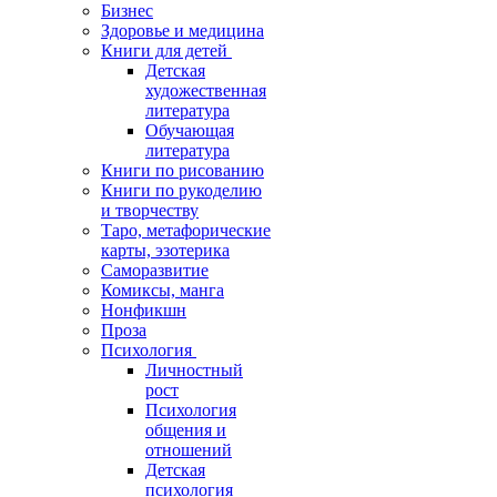
Бизнес
Здоровье и медицина
Книги для детей
Детская
художественная
литература
Обучающая
литература
Книги по рисованию
Книги по рукоделию
и творчеству
Таро, метафорические
карты, эзотерика
Саморазвитие
Комиксы, манга
Нонфикшн
Проза
Психология
Личностный
рост
Психология
общения и
отношений
Детская
психология