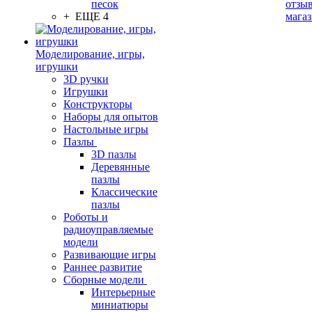
песок
отзыв
+ ЕЩЕ 4
мага
Моделирование, игры,
игрушки
3D ручки
Игрушки
Конструкторы
Наборы для опытов
Настольные игры
Пазлы
3D пазлы
Деревянные
пазлы
Классические
пазлы
Роботы и
радиоуправляемые
модели
Развивающие игры
Раннее развитие
Сборные модели
Интерьерные
миниатюры