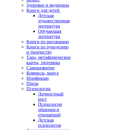
Здоровье и медицина
Книги для детей
Детская
художественная
литература
Обучающая
литература
Книги по рисованию
Книги по рукоделию
и творчеству
Таро, метафорические
карты, эзотерика
Саморазвитие
Комиксы, манга
Нонфикшн
Проза
Психология
Личностный
рост
Психология
общения и
отношений
Детская
психология