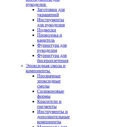
рукоделия
Заготовки для
украшений
Инструменты
для рукоделия
Подвески
Проволока и
канитель
Фурнитура для
рукоделия
Фурнитура для
бисероплетения
Эпоксидная смола и
компоненты
Прозрачные
эпоксидные
смолы
Силиконовые
формы
Красители и
пигменты
Инструменты и
дополнительные
компоненты
Материалы для