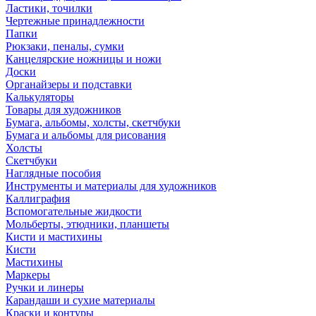
Ластики, точилки
Чертежные принадлежности
Папки
Рюкзаки, пеналы, сумки
Канцелярские ножницы и ножи
Доски
Органайзеры и подставки
Калькуляторы
Товары для художников
Бумага, альбомы, холсты, скетчбуки
Бумага и альбомы для рисования
Холсты
Скетчбуки
Наглядные пособия
Инструменты и материалы для художников
Каллиграфия
Вспомогательные жидкости
Мольберты, этюдники, планшеты
Кисти и мастихины
Кисти
Мастихины
Маркеры
Ручки и линеры
Карандаши и сухие материалы
Краски и контуры