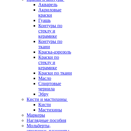
Акварель
Акриловые
краски
Гуашь
Контуры по
стеклу и
керамике
Контуры по
ткани
Краска-аэрозоль
Краски по
стеклу и
керамике
Краски по ткани
Масло
Спиртовые
чернила
Эбру
Кисти и мастихины
Кисти
Мастихины
Маркеры
Наглядные пособия
Мольберты,
этюдники, планшеты