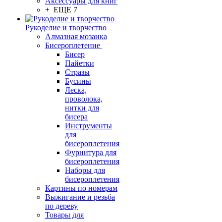
Аксессуары для книг
+ ЕЩЕ 7
Рукоделие и творчество
Алмазная мозаика
Бисероплетение
Бисер
Пайетки
Стразы
Бусины
Леска,
проволока,
нитки для
бисера
Инструменты
для
бисероплетения
Фурнитура для
бисероплетения
Наборы для
бисероплетения
Картины по номерам
Выжигание и резьба
по дереву
Товары для