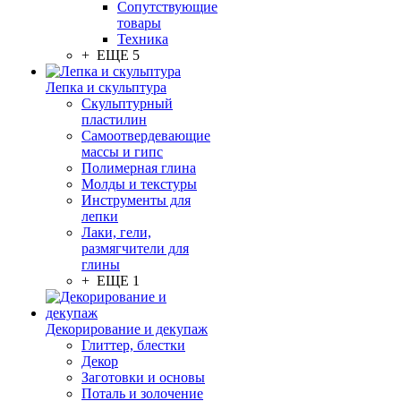
Сопутствующие
товары
Техника
+ ЕЩЕ 5
Лепка и скульптура
Скульптурный
пластилин
Самоотвердевающие
массы и гипс
Полимерная глина
Молды и текстуры
Инструменты для
лепки
Лаки, гели,
размягчители для
глины
+ ЕЩЕ 1
Декорирование и декупаж
Глиттер, блестки
Декор
Заготовки и основы
Поталь и золочение