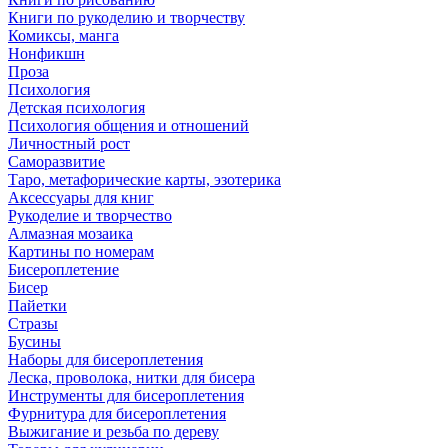
Книги по рукоделию и творчеству
Комиксы, манга
Нонфикшн
Проза
Психология
Детская психология
Психология общения и отношений
Личностный рост
Саморазвитие
Таро, метафорические карты, эзотерика
Аксессуары для книг
Рукоделие и творчество
Алмазная мозаика
Картины по номерам
Бисероплетение
Бисер
Пайетки
Стразы
Бусины
Наборы для бисероплетения
Леска, проволока, нитки для бисера
Инструменты для бисероплетения
Фурнитура для бисероплетения
Выжигание и резьба по дереву