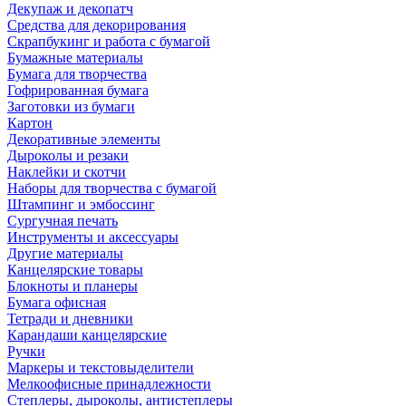
Декупаж и декопатч
Средства для декорирования
Скрапбукинг и работа с бумагой
Бумажные материалы
Бумага для творчества
Гофрированная бумага
Заготовки из бумаги
Картон
Декоративные элементы
Дыроколы и резаки
Наклейки и скотчи
Наборы для творчества с бумагой
Штампинг и эмбоссинг
Сургучная печать
Инструменты и аксессуары
Другие материалы
Канцелярские товары
Блокноты и планеры
Бумага офисная
Тетради и дневники
Карандаши канцелярские
Ручки
Маркеры и текстовыделители
Мелкоофисные принадлежности
Степлеры, дыроколы, антистеплеры