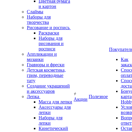
Цветная бумага
и картон
Слаймы
Наборы для
творчества
Рисование и роспись
Раскраски
Наборы для
рисования и
росписи
Покупател
Аппликации и
мозаики
Как
Гравюры и фрески
заказ
Детская косметика,
Спос
грим, переводные
опла
тату
Спос
Создание украшений
дост
и аксессуаров
Бону
Лепка
Полезное
карта
Акции
Масса для лепки
Hobb
Аксессуары для
Усло
лепки
возвр
Наборы для
Вопр
лепки
ответ
Кинетический
Оста