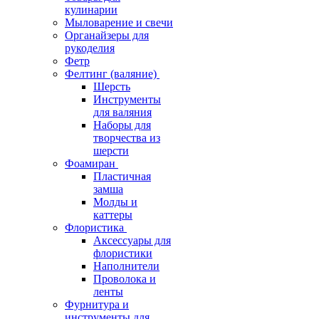
кулинарии
Мыловарение и свечи
Органайзеры для
рукоделия
Фетр
Фелтинг (валяние)
Шерсть
Инструменты
для валяния
Наборы для
творчества из
шерсти
Фоамиран
Пластичная
замша
Молды и
каттеры
Флористика
Аксессуары для
флористики
Наполнители
Проволока и
ленты
Фурнитура и
инструменты для