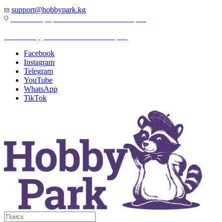
support@hobbypark.kg
г. Бишкек, пр-т. Чынгыза Айтматова, 91
г. Бишкек, ул. Якова Логвиненко, 55
Facebook
Instagram
Telegram
YouTube
WhatsApp
TikTok