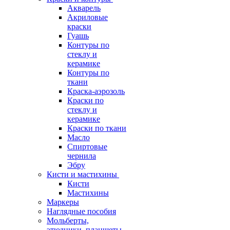
Акварель
Акриловые
краски
Гуашь
Контуры по
стеклу и
керамике
Контуры по
ткани
Краска-аэрозоль
Краски по
стеклу и
керамике
Краски по ткани
Масло
Спиртовые
чернила
Эбру
Кисти и мастихины
Кисти
Мастихины
Маркеры
Наглядные пособия
Мольберты,
этюдники, планшеты