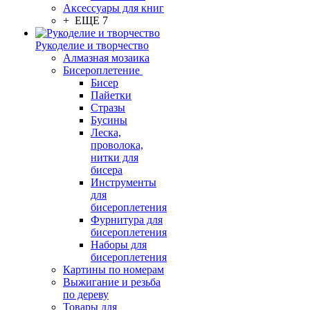
Аксессуары для книг
+ ЕЩЕ 7
Рукоделие и творчество
Алмазная мозаика
Бисероплетение
Бисер
Пайетки
Стразы
Бусины
Леска,
проволока,
нитки для
бисера
Инструменты
для
бисероплетения
Фурнитура для
бисероплетения
Наборы для
бисероплетения
Картины по номерам
Выжигание и резьба
по дереву
Товары для