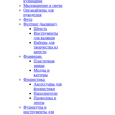
кулинарии
Мыловарение и свечи
Органайзеры для
рукоделия
Фетр
Фелтинг (валяние)
Шерсть
Инструменты
для валяния
Наборы для
творчества из
шерсти
Фоамиран
Пластичная
замша
Молды и
каттеры
Флористика
Аксессуары для
флористики
Наполнители
Проволока и
ленты
Фурнитура и
инструменты для