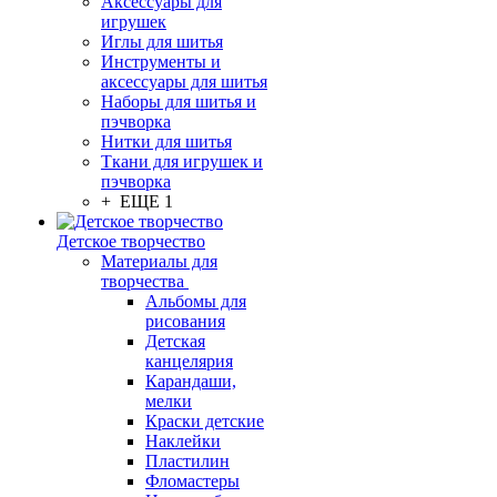
Аксессуары для
игрушек
Иглы для шитья
Инструменты и
аксессуары для шитья
Наборы для шитья и
пэчворка
Нитки для шитья
Ткани для игрушек и
пэчворка
+ ЕЩЕ 1
Детское творчество
Материалы для
творчества
Альбомы для
рисования
Детская
канцелярия
Карандаши,
мелки
Краски детские
Наклейки
Пластилин
Фломастеры