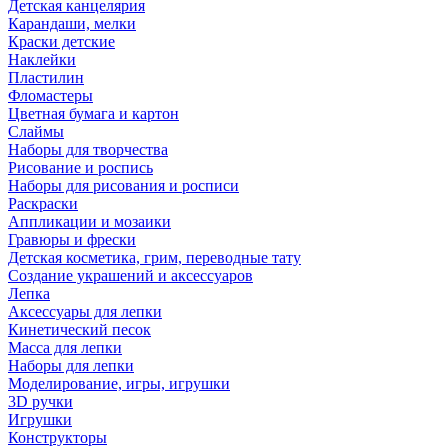
Детская канцелярия
Карандаши, мелки
Краски детские
Наклейки
Пластилин
Фломастеры
Цветная бумага и картон
Слаймы
Наборы для творчества
Рисование и роспись
Наборы для рисования и росписи
Раскраски
Аппликации и мозаики
Гравюры и фрески
Детская косметика, грим, переводные тату
Создание украшений и аксессуаров
Лепка
Аксессуары для лепки
Кинетический песок
Масса для лепки
Наборы для лепки
Моделирование, игры, игрушки
3D ручки
Игрушки
Конструкторы