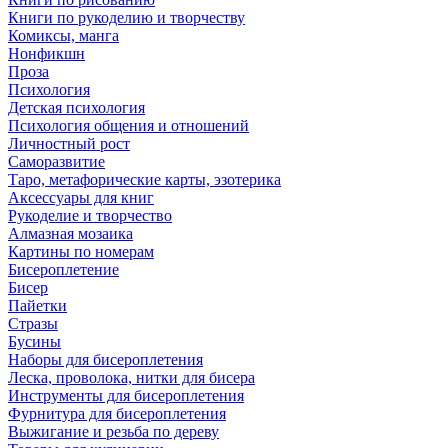
Книги по рукоделию и творчеству
Комиксы, манга
Нонфикшн
Проза
Психология
Детская психология
Психология общения и отношений
Личностный рост
Саморазвитие
Таро, метафорические карты, эзотерика
Аксессуары для книг
Рукоделие и творчество
Алмазная мозаика
Картины по номерам
Бисероплетение
Бисер
Пайетки
Стразы
Бусины
Наборы для бисероплетения
Леска, проволока, нитки для бисера
Инструменты для бисероплетения
Фурнитура для бисероплетения
Выжигание и резьба по дереву