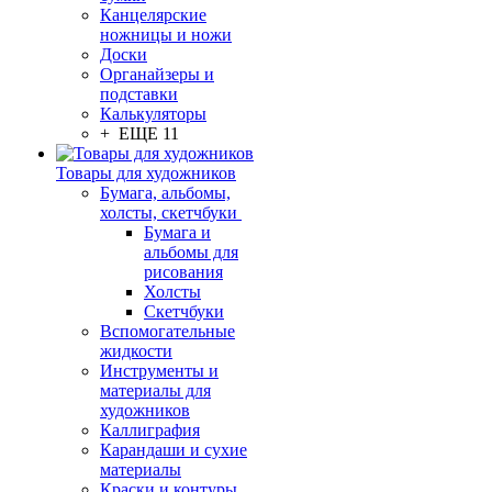
Канцелярские
ножницы и ножи
Доски
Органайзеры и
подставки
Калькуляторы
+ ЕЩЕ 11
Товары для художников
Бумага, альбомы,
холсты, скетчбуки
Бумага и
альбомы для
рисования
Холсты
Скетчбуки
Вспомогательные
жидкости
Инструменты и
материалы для
художников
Каллиграфия
Карандаши и сухие
материалы
Краски и контуры