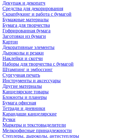
Декупаж и декопатч
Средства для декорирования
Скрапбукинг и работа с бумагой
Бумажные материалы
Бумага для творчества
Гофрированная бумага
Заготовки из бумаги
Картон
Декоративные элементы
Дыроколы и резаки
Наклейки и скотчи
Наборы для творчества с бумагой
Штампинг и эмбоссинг
Сургучная печать
Инструменты и аксессуары
Другие материалы
Канцелярские товары
Блокноты и планеры
Бумага офисная
Тетради и дневники
Карандаши канцелярские
Ручки
Маркеры и текстовыделители
Мелкоофисные принадлежности
Степлеры, дыроколы, антистеплеры