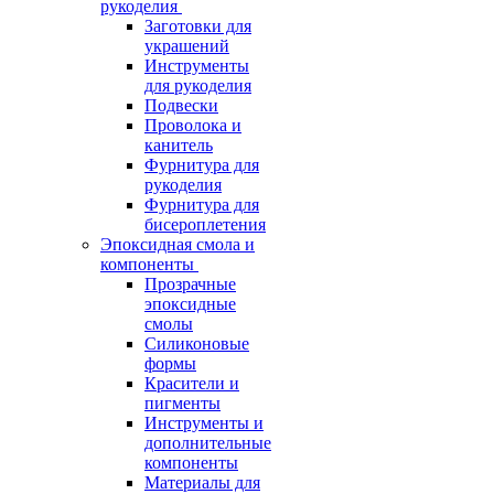
рукоделия
Заготовки для
украшений
Инструменты
для рукоделия
Подвески
Проволока и
канитель
Фурнитура для
рукоделия
Фурнитура для
бисероплетения
Эпоксидная смола и
компоненты
Прозрачные
эпоксидные
смолы
Силиконовые
формы
Красители и
пигменты
Инструменты и
дополнительные
компоненты
Материалы для