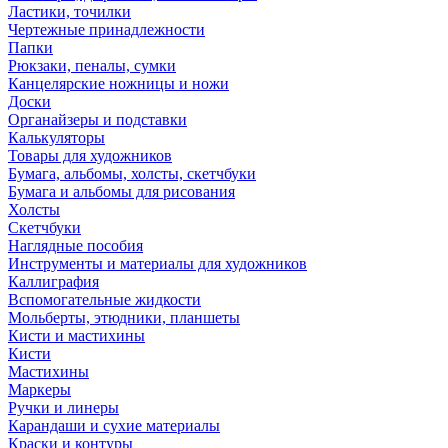
Ластики, точилки
Чертежные принадлежности
Папки
Рюкзаки, пеналы, сумки
Канцелярские ножницы и ножи
Доски
Органайзеры и подставки
Калькуляторы
Товары для художников
Бумага, альбомы, холсты, скетчбуки
Бумага и альбомы для рисования
Холсты
Скетчбуки
Наглядные пособия
Инструменты и материалы для художников
Каллиграфия
Вспомогательные жидкости
Мольберты, этюдники, планшеты
Кисти и мастихины
Кисти
Мастихины
Маркеры
Ручки и линеры
Карандаши и сухие материалы
Краски и контуры