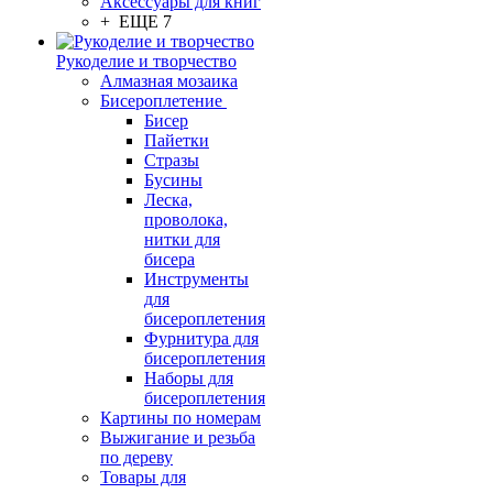
Аксессуары для книг
+ ЕЩЕ 7
Рукоделие и творчество
Алмазная мозаика
Бисероплетение
Бисер
Пайетки
Стразы
Бусины
Леска,
проволока,
нитки для
бисера
Инструменты
для
бисероплетения
Фурнитура для
бисероплетения
Наборы для
бисероплетения
Картины по номерам
Выжигание и резьба
по дереву
Товары для