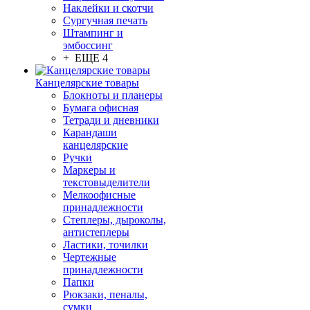
Наклейки и скотчи
Сургучная печать
Штампинг и
эмбоссинг
+ ЕЩЕ 4
Канцелярские товары
Блокноты и планеры
Бумага офисная
Тетради и дневники
Карандаши
канцелярские
Ручки
Маркеры и
текстовыделители
Мелкоофисные
принадлежности
Степлеры, дыроколы,
антистеплеры
Ластики, точилки
Чертежные
принадлежности
Папки
Рюкзаки, пеналы,
сумки