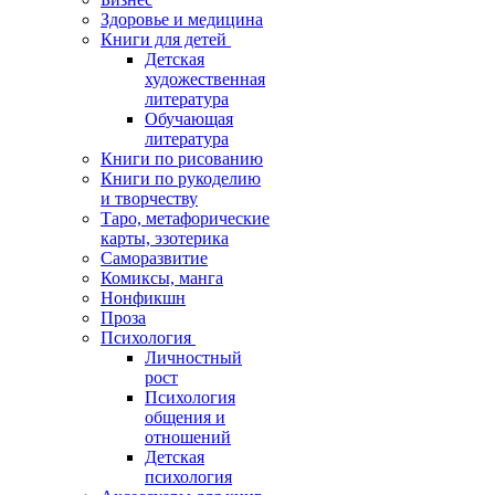
Здоровье и медицина
Книги для детей
Детская
художественная
литература
Обучающая
литература
Книги по рисованию
Книги по рукоделию
и творчеству
Таро, метафорические
карты, эзотерика
Саморазвитие
Комиксы, манга
Нонфикшн
Проза
Психология
Личностный
рост
Психология
общения и
отношений
Детская
психология