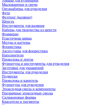
Товары для кулинарии
Мыловарение и свечи
Органайзеры для рукоделия
Фетр
Фелтинг (валяние)
Шерсть
Инструменты для валяния
Наборы для творчества из шерсти
Фоамиран
Пластичная замша
Молды и каттеры
Флористика
Аксессуары для флористики
Наполнители
Проволока и ленты
Фурнитура и инструменты для рукоделия
Заготовки для украшений
Инструменты для рукоделия
Подвески
Проволока и канитель
Фурнитура для рукоделия
Эпоксидная смола и компоненты
Прозрачные эпоксидные смолы
Силиконовые формы
Красители и пигменты