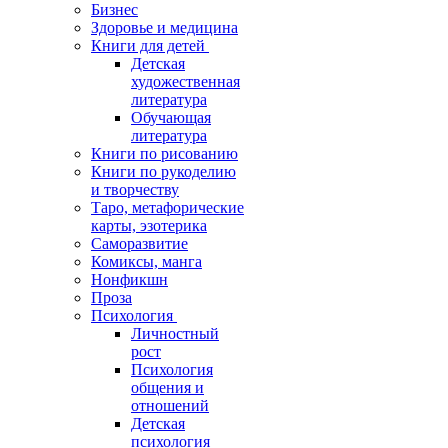
Бизнес
Здоровье и медицина
Книги для детей
Детская
художественная
литература
Обучающая
литература
Книги по рисованию
Книги по рукоделию
и творчеству
Таро, метафорические
карты, эзотерика
Саморазвитие
Комиксы, манга
Нонфикшн
Проза
Психология
Личностный
рост
Психология
общения и
отношений
Детская
психология