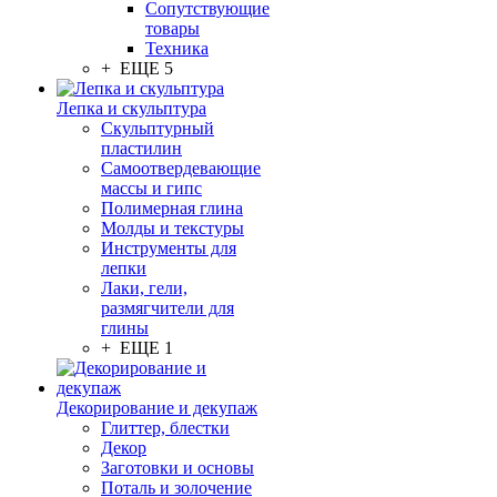
Сопутствующие
товары
Техника
+ ЕЩЕ 5
Лепка и скульптура
Скульптурный
пластилин
Самоотвердевающие
массы и гипс
Полимерная глина
Молды и текстуры
Инструменты для
лепки
Лаки, гели,
размягчители для
глины
+ ЕЩЕ 1
Декорирование и декупаж
Глиттер, блестки
Декор
Заготовки и основы
Поталь и золочение