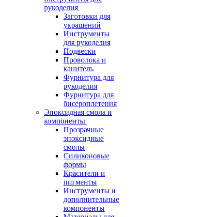
рукоделия
Заготовки для
украшений
Инструменты
для рукоделия
Подвески
Проволока и
канитель
Фурнитура для
рукоделия
Фурнитура для
бисероплетения
Эпоксидная смола и
компоненты
Прозрачные
эпоксидные
смолы
Силиконовые
формы
Красители и
пигменты
Инструменты и
дополнительные
компоненты
Материалы для