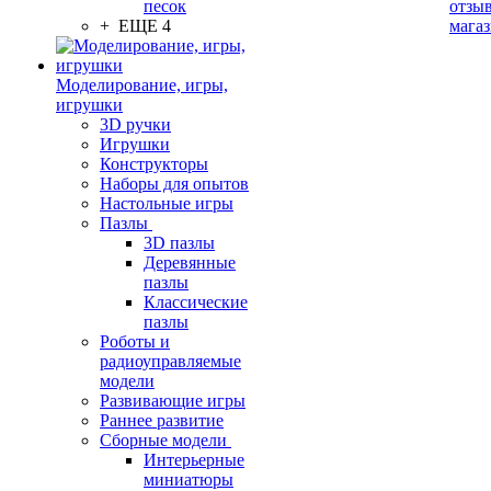
песок
отзыв
+ ЕЩЕ 4
мага
Моделирование, игры,
игрушки
3D ручки
Игрушки
Конструкторы
Наборы для опытов
Настольные игры
Пазлы
3D пазлы
Деревянные
пазлы
Классические
пазлы
Роботы и
радиоуправляемые
модели
Развивающие игры
Раннее развитие
Сборные модели
Интерьерные
миниатюры