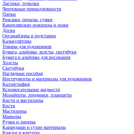
Ластики, точилки
Чертежные принадлежности
Папки
Рюкзаки, пеналы, сумки
Канцелярские ножницы и ножи
Доски
Органайзеры и подставки
Калькуляторы
Товары для художников
Бумага, альбомы, холсты, скетчбуки
Бумага и альбомы для рисования
Холсты
Скетчбуки
Наглядные пособия
Инструменты и материалы для художников
Каллиграфия
Вспомогательные жидкости
Мольберты, этюдники, планшеты
Кисти и мастихины
Кисти
Мастихины
Маркеры
Ручки и линеры
Карандаши и сухие материалы
Краски и контуры