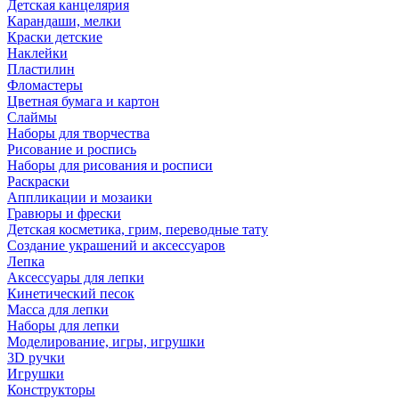
Детская канцелярия
Карандаши, мелки
Краски детские
Наклейки
Пластилин
Фломастеры
Цветная бумага и картон
Слаймы
Наборы для творчества
Рисование и роспись
Наборы для рисования и росписи
Раскраски
Аппликации и мозаики
Гравюры и фрески
Детская косметика, грим, переводные тату
Создание украшений и аксессуаров
Лепка
Аксессуары для лепки
Кинетический песок
Масса для лепки
Наборы для лепки
Моделирование, игры, игрушки
3D ручки
Игрушки
Конструкторы