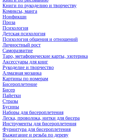
Книги по рукоделию и творчеству
Комиксы, манга
Нонфикшн
Проза
Психология
Детская психология
Психология общения и отношений
Личностный рост
Саморазвитие
Таро, метафорические карты, эзотерика
Аксессуары для книг
Рукоделие и творчество
Алмазная мозаика
Картины по номерам
Бисероплетение
Бисер
Пайетки
Стразы
Бусины
Наборы для бисероплетения
Леска, проволока, нитки для бисера
Инструменты для бисероплетения
Фурнитура для бисероплетения
Выжигание и резьба по дереву