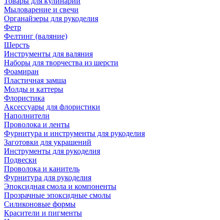
Товары для кулинарии
Мыловарение и свечи
Органайзеры для рукоделия
Фетр
Фелтинг (валяние)
Шерсть
Инструменты для валяния
Наборы для творчества из шерсти
Фоамиран
Пластичная замша
Молды и каттеры
Флористика
Аксессуары для флористики
Наполнители
Проволока и ленты
Фурнитура и инструменты для рукоделия
Заготовки для украшений
Инструменты для рукоделия
Подвески
Проволока и канитель
Фурнитура для рукоделия
Эпоксидная смола и компоненты
Прозрачные эпоксидные смолы
Силиконовые формы
Красители и пигменты