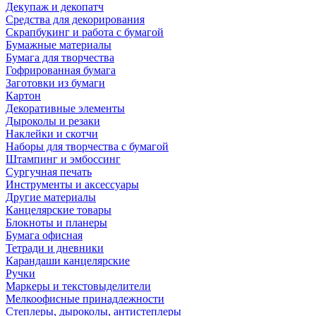
Декупаж и декопатч
Средства для декорирования
Скрапбукинг и работа с бумагой
Бумажные материалы
Бумага для творчества
Гофрированная бумага
Заготовки из бумаги
Картон
Декоративные элементы
Дыроколы и резаки
Наклейки и скотчи
Наборы для творчества с бумагой
Штампинг и эмбоссинг
Сургучная печать
Инструменты и аксессуары
Другие материалы
Канцелярские товары
Блокноты и планеры
Бумага офисная
Тетради и дневники
Карандаши канцелярские
Ручки
Маркеры и текстовыделители
Мелкоофисные принадлежности
Степлеры, дыроколы, антистеплеры