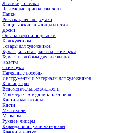
Ластики, точилки
Чертежные принадлежности
Папки
Рюкзаки, пеналы, сумки
Канцелярские ножницы и ножи
Доски
Органайзеры и подставки
Калькуляторы
Товары для художников
Бумага, альбомы, холсты, скетчбуки
Бумага и альбомы для рисования
Холсты
Скетчбуки
Наглядные пособия
Инструменты и материалы для художников
Каллиграфия
Вспомогательные жидкости
Мольберты, этюдники, планшеты
Кисти и мастихины
Кисти
Мастихины
Маркеры
Ручки и линеры
Карандаши и сухие материалы
Краски и контуры