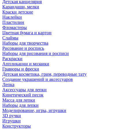
Детская канцелярия
Карандаши, мелки
Краски детские
Наклейки
Пластилин
Фломастеры
Цветная бумага и картон
Слаймы
Наборы для творчества
Рисование и роспись
Наборы для рисования и росписи
Раскраски
Аппликации и мозаики
Гравюры и фрески
Детская косметика, грим, переводные тату
Создание украшений и аксессуаров
Лепка
Аксессуары для лепки
Кинетический песок
Масса для лепки
Наборы для лепки
Моделирование, игры, игрушки
3D ручки
Игрушки
Конструкторы