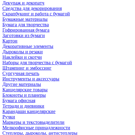
Декупаж и декопатч
Средства для декорирования
Скрапбукинг и работа с бумагой
Бумажные материалы
Бумага для творчества
Гофрированная бумага
Заготовки из бумаги
Картон
Декоративные элементы
Дыроколы и резаки
Наклейки и скотчи
Наборы для творчества с бумагой
Штампинг и эмбоссинг
Сургучная печать
Инструменты и аксессуары
Другие материалы
Канцелярские товары
Блокноты и планеры
Бумага офисная
Тетради и дневники
Карандаши канцелярские
Ручки
Маркеры и текстовыделители
Мелкоофисные принадлежности
Степлеры, дыроколы, антистеплеры