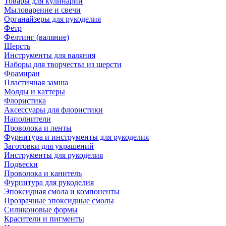
Товары для кулинарии
Мыловарение и свечи
Органайзеры для рукоделия
Фетр
Фелтинг (валяние)
Шерсть
Инструменты для валяния
Наборы для творчества из шерсти
Фоамиран
Пластичная замша
Молды и каттеры
Флористика
Аксессуары для флористики
Наполнители
Проволока и ленты
Фурнитура и инструменты для рукоделия
Заготовки для украшений
Инструменты для рукоделия
Подвески
Проволока и канитель
Фурнитура для рукоделия
Эпоксидная смола и компоненты
Прозрачные эпоксидные смолы
Силиконовые формы
Красители и пигменты