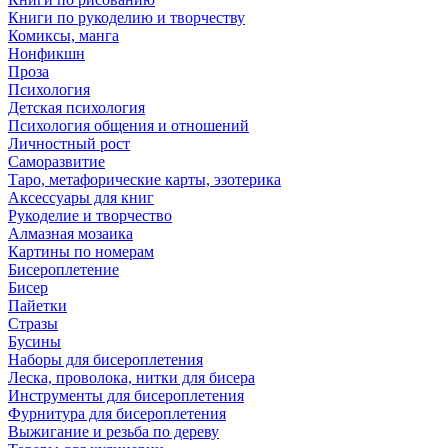
Книги по рукоделию и творчеству
Комиксы, манга
Нонфикшн
Проза
Психология
Детская психология
Психология общения и отношений
Личностный рост
Саморазвитие
Таро, метафорические карты, эзотерика
Аксессуары для книг
Рукоделие и творчество
Алмазная мозаика
Картины по номерам
Бисероплетение
Бисер
Пайетки
Стразы
Бусины
Наборы для бисероплетения
Леска, проволока, нитки для бисера
Инструменты для бисероплетения
Фурнитура для бисероплетения
Выжигание и резьба по дереву