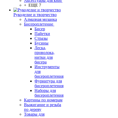
Аксессуары для книг
+ ЕЩЕ 7
Рукоделие и творчество
Алмазная мозаика
Бисероплетение
Бисер
Пайетки
Стразы
Бусины
Леска,
проволока,
нитки для
бисера
Инструменты
для
бисероплетения
Фурнитура для
бисероплетения
Наборы для
бисероплетения
Картины по номерам
Выжигание и резьба
по дереву
Товары для