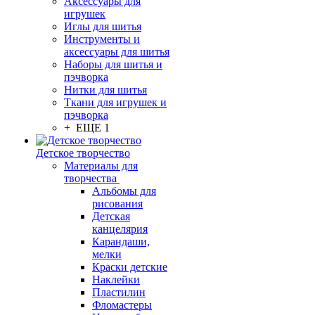
Аксессуары для
игрушек
Иглы для шитья
Инструменты и
аксессуары для шитья
Наборы для шитья и
пэчворка
Нитки для шитья
Ткани для игрушек и
пэчворка
+ ЕЩЕ 1
Детское творчество
Материалы для
творчества
Альбомы для
рисования
Детская
канцелярия
Карандаши,
мелки
Краски детские
Наклейки
Пластилин
Фломастеры