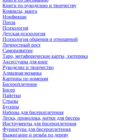
Книги по рукоделию и творчеству
Комиксы, манга
Нонфикшн
Проза
Психология
Детская психология
Психология общения и отношений
Личностный рост
Саморазвитие
Таро, метафорические карты, эзотерика
Аксессуары для книг
Рукоделие и творчество
Алмазная мозаика
Картины по номерам
Бисероплетение
Бисер
Пайетки
Стразы
Бусины
Наборы для бисероплетения
Леска, проволока, нитки для бисера
Инструменты для бисероплетения
Фурнитура для бисероплетения
Выжигание и резьба по дереву