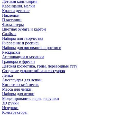
Детская канцелярия
Карандаши, мелки
Краски детские
Наклейки
Пластилин
Фломастеры
Цветная бумага и картон
Слаймы
Наборы для творчества
Рисование и роспись
Наборы для рисования и росписи
Раскраски
Аппликации и мозаики
Гравюры и фрески
Детская косметика, грим, переводные тату
Создание украшений и аксессуаров
Лепка
Аксессуары для лепки
Кинетический песок
Масса для лепки
Наборы для лепки
Моделирование, игры, игрушки
3D ручки
Игрушки
Конструкторы