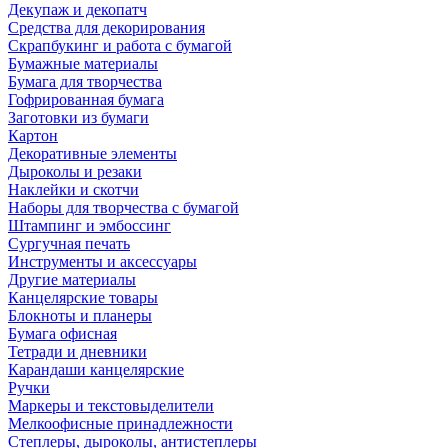
Декупаж и декопатч
Средства для декорирования
Скрапбукинг и работа с бумагой
Бумажные материалы
Бумага для творчества
Гофрированная бумага
Заготовки из бумаги
Картон
Декоративные элементы
Дыроколы и резаки
Наклейки и скотчи
Наборы для творчества с бумагой
Штампинг и эмбоссинг
Сургучная печать
Инструменты и аксессуары
Другие материалы
Канцелярские товары
Блокноты и планеры
Бумага офисная
Тетради и дневники
Карандаши канцелярские
Ручки
Маркеры и текстовыделители
Мелкоофисные принадлежности
Степлеры, дыроколы, антистеплеры