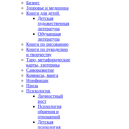
Бизнес
Здоровье и медицина
Книги для детей
Детская
художественная
литература
Обучающая
литература
Книги по рисованию
Книги по рукоделию
и творчеству
Таро, метафорические
карты, эзотерика
Саморазвитие
Комиксы, манга
Нонфикшн
Проза
Психология
Личностный
рост
Психология
общения и
отношений
Детская
психология