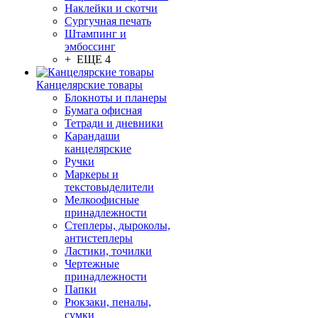
Наклейки и скотчи
Сургучная печать
Штампинг и
эмбоссинг
+ ЕЩЕ 4
Канцелярские товары
Блокноты и планеры
Бумага офисная
Тетради и дневники
Карандаши
канцелярские
Ручки
Маркеры и
текстовыделители
Мелкоофисные
принадлежности
Степлеры, дыроколы,
антистеплеры
Ластики, точилки
Чертежные
принадлежности
Папки
Рюкзаки, пеналы,
сумки