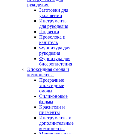
рукоделия
Заготовки для
украшений
Инструменты
для рукоделия
Подвески
Проволока и
канитель
Фурнитура для
рукоделия
Фурнитура для
бисероплетения
Эпоксидная смола и
компоненты
Прозрачные
эпоксидные
смолы
Силиконовые
формы
Красители и
пигменты
Инструменты и
дополнительные
компоненты
Материалы для