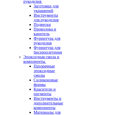
рукоделия
Заготовки для
украшений
Инструменты
для рукоделия
Подвески
Проволока и
канитель
Фурнитура для
рукоделия
Фурнитура для
бисероплетения
Эпоксидная смола и
компоненты
Прозрачные
эпоксидные
смолы
Силиконовые
формы
Красители и
пигменты
Инструменты и
дополнительные
компоненты
Материалы для