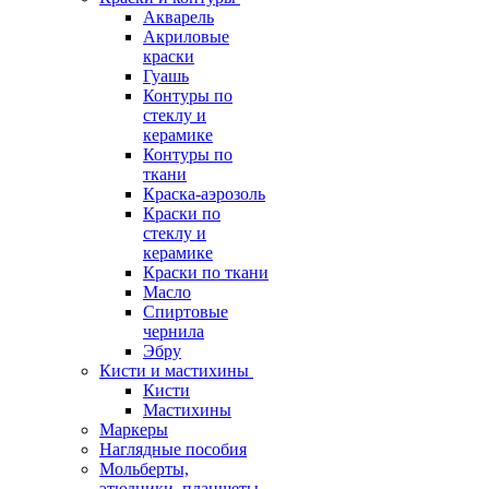
Акварель
Акриловые
краски
Гуашь
Контуры по
стеклу и
керамике
Контуры по
ткани
Краска-аэрозоль
Краски по
стеклу и
керамике
Краски по ткани
Масло
Спиртовые
чернила
Эбру
Кисти и мастихины
Кисти
Мастихины
Маркеры
Наглядные пособия
Мольберты,
этюдники, планшеты