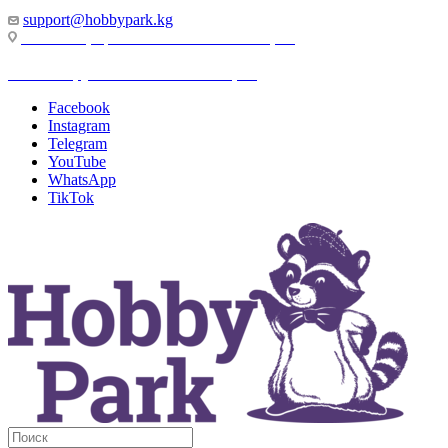
support@hobbypark.kg
г. Бишкек, пр-т. Чынгыза Айтматова, 91
г. Бишкек, ул. Якова Логвиненко, 55
Facebook
Instagram
Telegram
YouTube
WhatsApp
TikTok