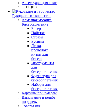
Аксессуары для книг
+ ЕЩЕ 7
Рукоделие и творчество
Алмазная мозаика
Бисероплетение
Бисер
Пайетки
Стразы
Бусины
Леска,
проволока,
нитки для
бисера
Инструменты
для
бисероплетения
Фурнитура для
бисероплетения
Наборы для
бисероплетения
Картины по номерам
Выжигание и резьба
по дереву
Товары для