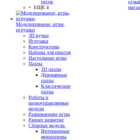
песок
отзыв
+ ЕЩЕ 4
мага
Моделирование, игры,
игрушки
3D ручки
Игрушки
Конструкторы
Наборы для опытов
Настольные игры
Пазлы
3D пазлы
Деревянные
пазлы
Классические
пазлы
Роботы и
радиоуправляемые
модели
Развивающие игры
Раннее развитие
Сборные модели
Интерьерные
миниатюры