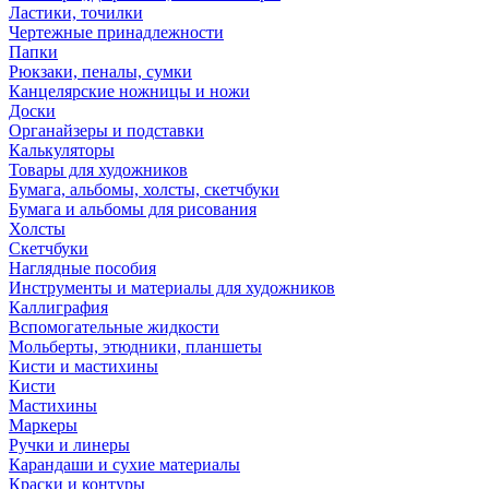
Ластики, точилки
Чертежные принадлежности
Папки
Рюкзаки, пеналы, сумки
Канцелярские ножницы и ножи
Доски
Органайзеры и подставки
Калькуляторы
Товары для художников
Бумага, альбомы, холсты, скетчбуки
Бумага и альбомы для рисования
Холсты
Скетчбуки
Наглядные пособия
Инструменты и материалы для художников
Каллиграфия
Вспомогательные жидкости
Мольберты, этюдники, планшеты
Кисти и мастихины
Кисти
Мастихины
Маркеры
Ручки и линеры
Карандаши и сухие материалы
Краски и контуры