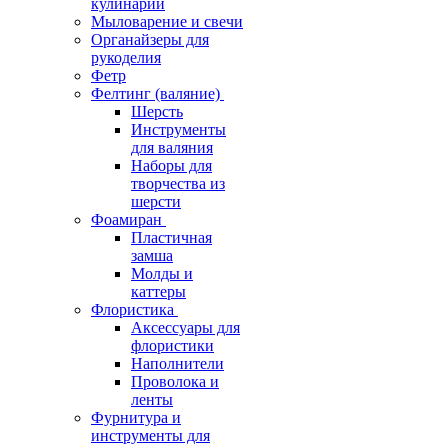
кулинарии
Мыловарение и свечи
Органайзеры для
рукоделия
Фетр
Фелтинг (валяние)
Шерсть
Инструменты
для валяния
Наборы для
творчества из
шерсти
Фоамиран
Пластичная
замша
Молды и
каттеры
Флористика
Аксессуары для
флористики
Наполнители
Проволока и
ленты
Фурнитура и
инструменты для