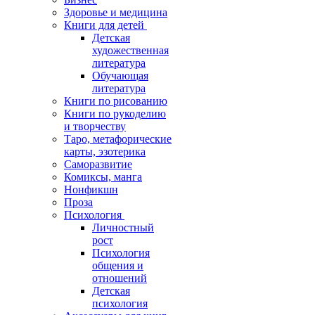
Здоровье и медицина
Книги для детей
Детская
художественная
литература
Обучающая
литература
Книги по рисованию
Книги по рукоделию
и творчеству
Таро, метафорические
карты, эзотерика
Саморазвитие
Комиксы, манга
Нонфикшн
Проза
Психология
Личностный
рост
Психология
общения и
отношений
Детская
психология