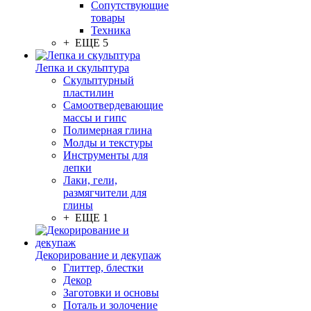
Сопутствующие
товары
Техника
+ ЕЩЕ 5
Лепка и скульптура
Скульптурный
пластилин
Самоотвердевающие
массы и гипс
Полимерная глина
Молды и текстуры
Инструменты для
лепки
Лаки, гели,
размягчители для
глины
+ ЕЩЕ 1
Декорирование и декупаж
Глиттер, блестки
Декор
Заготовки и основы
Поталь и золочение