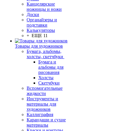
Канцелярские
ножницы и ножи
Доски
Органайзеры и
подставки
Калькуляторы
+ ЕЩЕ 11
Товары для художников
Бумага, альбомы,
холсты, скетчбуки
Бумага и
альбомы для
рисования
Холсты
Скетчбуки
Вспомогательные
жидкости
Инструменты и
материалы для
художников
Каллиграфия
Карандаши и сухие
материалы
Краски и контуры