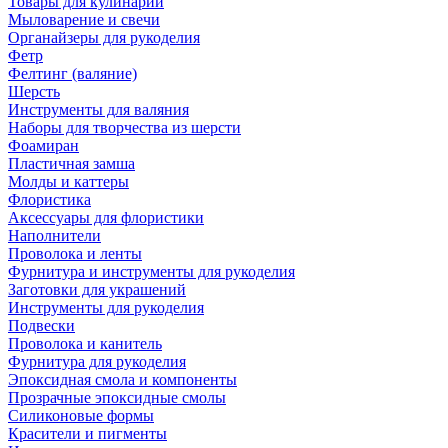
Товары для кулинарии
Мыловарение и свечи
Органайзеры для рукоделия
Фетр
Фелтинг (валяние)
Шерсть
Инструменты для валяния
Наборы для творчества из шерсти
Фоамиран
Пластичная замша
Молды и каттеры
Флористика
Аксессуары для флористики
Наполнители
Проволока и ленты
Фурнитура и инструменты для рукоделия
Заготовки для украшений
Инструменты для рукоделия
Подвески
Проволока и канитель
Фурнитура для рукоделия
Эпоксидная смола и компоненты
Прозрачные эпоксидные смолы
Силиконовые формы
Красители и пигменты