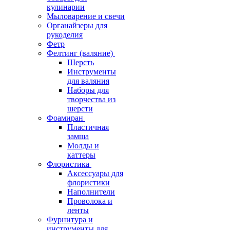
кулинарии
Мыловарение и свечи
Органайзеры для
рукоделия
Фетр
Фелтинг (валяние)
Шерсть
Инструменты
для валяния
Наборы для
творчества из
шерсти
Фоамиран
Пластичная
замша
Молды и
каттеры
Флористика
Аксессуары для
флористики
Наполнители
Проволока и
ленты
Фурнитура и
инструменты для