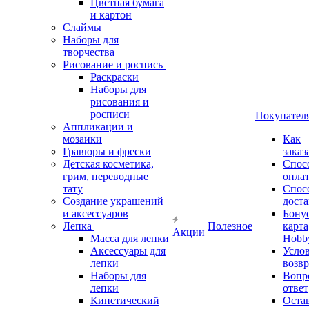
Цветная бумага
и картон
Слаймы
Наборы для
творчества
Рисование и роспись
Раскраски
Наборы для
рисования и
росписи
Покупател
Аппликации и
мозаики
Как
Гравюры и фрески
заказ
Детская косметика,
Спос
грим, переводные
опла
тату
Спос
Создание украшений
дост
и аксессуаров
Бону
Лепка
Полезное
карта
Акции
Масса для лепки
Hobb
Аксессуары для
Усло
лепки
возвр
Наборы для
Вопр
лепки
ответ
Кинетический
Оста