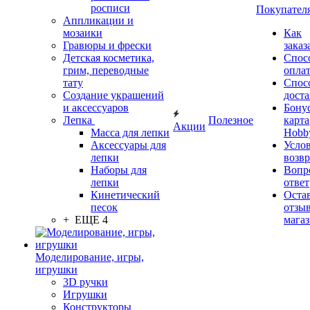
росписи
Покупател
Аппликации и
мозаики
Как
Гравюры и фрески
заказ
Детская косметика,
Спос
грим, переводные
опла
тату
Спос
Создание украшений
дост
и аксессуаров
Бону
Лепка
Полезное
карта
Акции
Масса для лепки
Hobb
Аксессуары для
Усло
лепки
возвр
Наборы для
Вопр
лепки
ответ
Кинетический
Оста
песок
отзыв
+ ЕЩЕ 4
мага
Моделирование, игры,
игрушки
3D ручки
Игрушки
Конструкторы