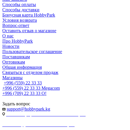
Способы оплаты
Способы доставки
Бонусная карта HobbyPark
Условия возврата
Вопрос-ответ
Оставить отзыв о магазине
О нас
Про HobbyPark
Новости
Пользовательское соглашение
Поставщикам
Оптовикам
Общая информация
Связаться с отделом продаж
Магазины
+996 (559) 22 33 33
+996 (559) 22 33 33
Megacom
+996 (709) 22 33 33
O!
Задать вопрос
support@hobbypark.kg
г. Бишкек, пр-т. Чынгыза Айтматова, 91
г. Бишкек, ул. Якова Логвиненко, 55