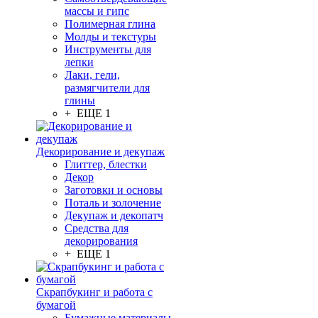
массы и гипс
Полимерная глина
Молды и текстуры
Инструменты для
лепки
Лаки, гели,
размягчители для
глины
+ ЕЩЕ 1
Декорирование и декупаж
Глиттер, блестки
Декор
Заготовки и основы
Поталь и золочение
Декупаж и декопатч
Средства для
декорирования
+ ЕЩЕ 1
Скрапбукинг и работа с
бумагой
Бумажные материалы