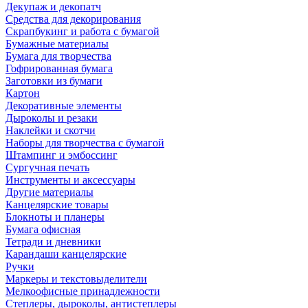
Декупаж и декопатч
Средства для декорирования
Скрапбукинг и работа с бумагой
Бумажные материалы
Бумага для творчества
Гофрированная бумага
Заготовки из бумаги
Картон
Декоративные элементы
Дыроколы и резаки
Наклейки и скотчи
Наборы для творчества с бумагой
Штампинг и эмбоссинг
Сургучная печать
Инструменты и аксессуары
Другие материалы
Канцелярские товары
Блокноты и планеры
Бумага офисная
Тетради и дневники
Карандаши канцелярские
Ручки
Маркеры и текстовыделители
Мелкоофисные принадлежности
Степлеры, дыроколы, антистеплеры