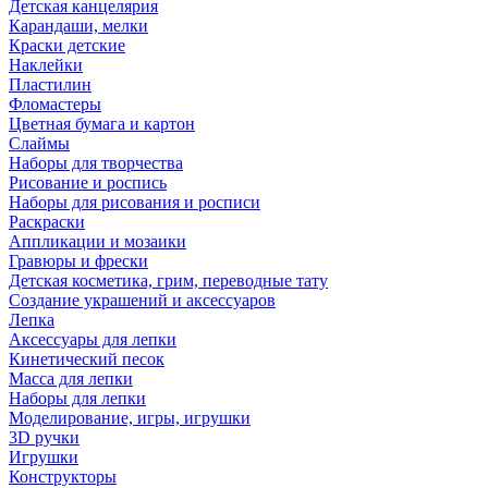
Детская канцелярия
Карандаши, мелки
Краски детские
Наклейки
Пластилин
Фломастеры
Цветная бумага и картон
Слаймы
Наборы для творчества
Рисование и роспись
Наборы для рисования и росписи
Раскраски
Аппликации и мозаики
Гравюры и фрески
Детская косметика, грим, переводные тату
Создание украшений и аксессуаров
Лепка
Аксессуары для лепки
Кинетический песок
Масса для лепки
Наборы для лепки
Моделирование, игры, игрушки
3D ручки
Игрушки
Конструкторы