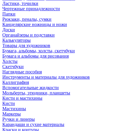
Ластики, точилки
Чертежные принадлежности
Папки
Рюкзаки, пеналы, сумки
Канцелярские ножницы и ножи
Доски
Органайзеры и подставки
Калькуляторы
Товары для художников
Бумага, альбомы, холсты, скетчбуки
Бумага и альбомы для рисования
Холсты
Скетчбуки
Наглядные пособия
Инструменты и материалы для художников
Каллиграфия
Вспомогательные жидкости
Мольберты, этюдники, планшеты
Кисти и мастихины
Кисти
Мастихины
Маркеры
Ручки и линеры
Карандаши и сухие материалы
Краски и контуры