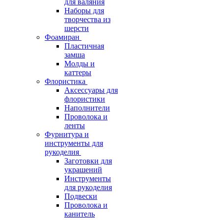
для валяния
Наборы для
творчества из
шерсти
Фоамиран
Пластичная
замша
Молды и
каттеры
Флористика
Аксессуары для
флористики
Наполнители
Проволока и
ленты
Фурнитура и
инструменты для
рукоделия
Заготовки для
украшений
Инструменты
для рукоделия
Подвески
Проволока и
канитель