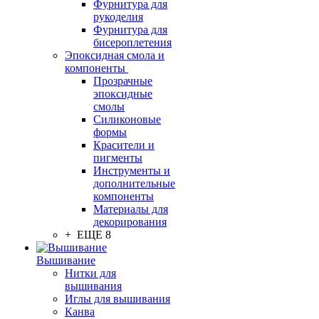
Фурнитура для
рукоделия
Фурнитура для
бисероплетения
Эпоксидная смола и
компоненты
Прозрачные
эпоксидные
смолы
Силиконовые
формы
Красители и
пигменты
Инструменты и
дополнительные
компоненты
Материалы для
декорирования
+ ЕЩЕ 8
Вышивание
Нитки для
вышивания
Иглы для вышивания
Канва