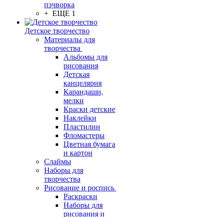
пэчворка
+ ЕЩЕ 1
Детское творчество
Материалы для
творчества
Альбомы для
рисования
Детская
канцелярия
Карандаши,
мелки
Краски детские
Наклейки
Пластилин
Фломастеры
Цветная бумага
и картон
Слаймы
Наборы для
творчества
Рисование и роспись
Раскраски
Наборы для
рисования и