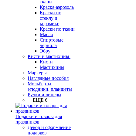
ткани
Краска-аэрозоль
Краски по
стеклу и
керамике
Краски по ткани
Масло
Спиртовые
чернила
Эбру
Кисти и мастихины
Кисти
Мастихины
Маркеры
Наглядные пособия
Мольберты,
этюдники, планшеты
Ручки и линеры
+ ЕЩЕ 6
Подарки и товары для
праздников
Декор и оформление
подарков