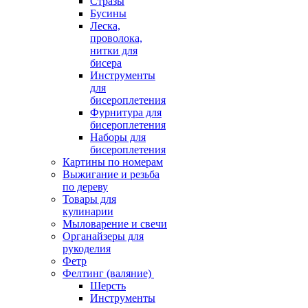
Стразы
Бусины
Леска,
проволока,
нитки для
бисера
Инструменты
для
бисероплетения
Фурнитура для
бисероплетения
Наборы для
бисероплетения
Картины по номерам
Выжигание и резьба
по дереву
Товары для
кулинарии
Мыловарение и свечи
Органайзеры для
рукоделия
Фетр
Фелтинг (валяние)
Шерсть
Инструменты