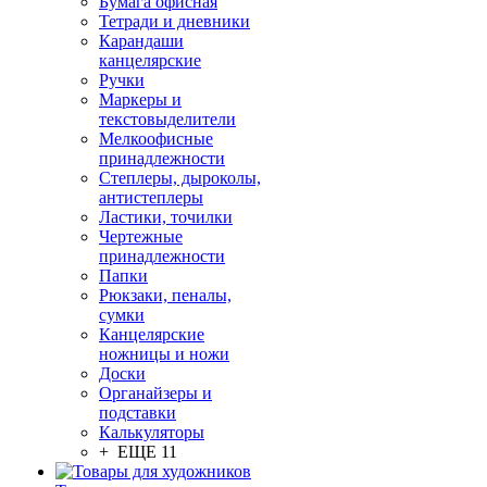
Бумага офисная
Тетради и дневники
Карандаши
канцелярские
Ручки
Маркеры и
текстовыделители
Мелкоофисные
принадлежности
Степлеры, дыроколы,
антистеплеры
Ластики, точилки
Чертежные
принадлежности
Папки
Рюкзаки, пеналы,
сумки
Канцелярские
ножницы и ножи
Доски
Органайзеры и
подставки
Калькуляторы
+ ЕЩЕ 11