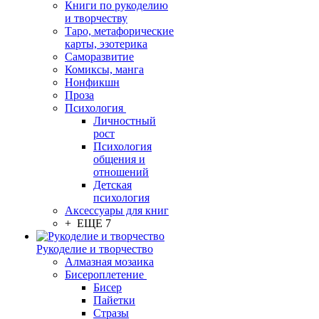
Книги по рукоделию
и творчеству
Таро, метафорические
карты, эзотерика
Саморазвитие
Комиксы, манга
Нонфикшн
Проза
Психология
Личностный
рост
Психология
общения и
отношений
Детская
психология
Аксессуары для книг
+ ЕЩЕ 7
Рукоделие и творчество
Алмазная мозаика
Бисероплетение
Бисер
Пайетки
Стразы