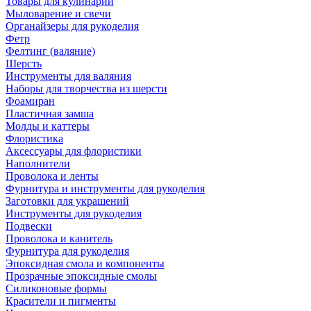
Товары для кулинарии
Мыловарение и свечи
Органайзеры для рукоделия
Фетр
Фелтинг (валяние)
Шерсть
Инструменты для валяния
Наборы для творчества из шерсти
Фоамиран
Пластичная замша
Молды и каттеры
Флористика
Аксессуары для флористики
Наполнители
Проволока и ленты
Фурнитура и инструменты для рукоделия
Заготовки для украшений
Инструменты для рукоделия
Подвески
Проволока и канитель
Фурнитура для рукоделия
Эпоксидная смола и компоненты
Прозрачные эпоксидные смолы
Силиконовые формы
Красители и пигменты