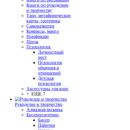
Книги по рукоделию
и творчеству
Таро, метафорические
карты, эзотерика
Саморазвитие
Комиксы, манга
Нонфикшн
Проза
Психология
Личностный
рост
Психология
общения и
отношений
Детская
психология
Аксессуары для книг
+ ЕЩЕ 7
Рукоделие и творчество
Алмазная мозаика
Бисероплетение
Бисер
Пайетки