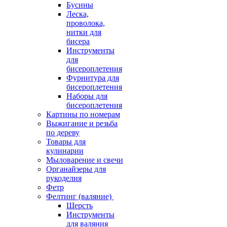
Бусины
Леска,
проволока,
нитки для
бисера
Инструменты
для
бисероплетения
Фурнитура для
бисероплетения
Наборы для
бисероплетения
Картины по номерам
Выжигание и резьба
по дереву
Товары для
кулинарии
Мыловарение и свечи
Органайзеры для
рукоделия
Фетр
Фелтинг (валяние)
Шерсть
Инструменты
для валяния