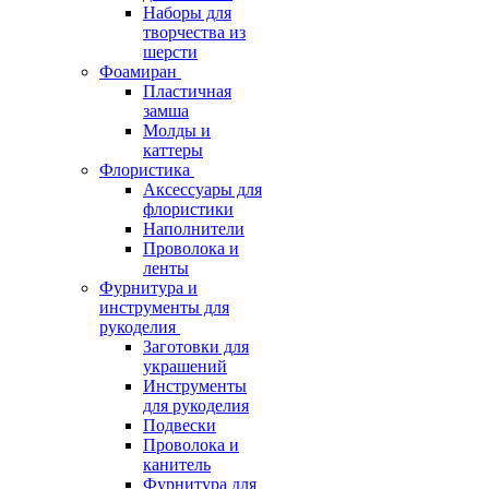
Наборы для
творчества из
шерсти
Фоамиран
Пластичная
замша
Молды и
каттеры
Флористика
Аксессуары для
флористики
Наполнители
Проволока и
ленты
Фурнитура и
инструменты для
рукоделия
Заготовки для
украшений
Инструменты
для рукоделия
Подвески
Проволока и
канитель
Фурнитура для