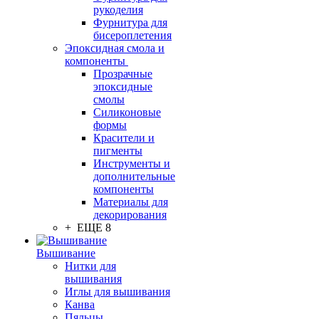
рукоделия
Фурнитура для
бисероплетения
Эпоксидная смола и
компоненты
Прозрачные
эпоксидные
смолы
Силиконовые
формы
Красители и
пигменты
Инструменты и
дополнительные
компоненты
Материалы для
декорирования
+ ЕЩЕ 8
Вышивание
Нитки для
вышивания
Иглы для вышивания
Канва
Пяльцы