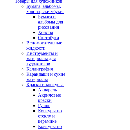
Товары для художников
Бумага, альбомы,
холсты, скетчбуки
Бумага и
альбомы для
рисования
Холсты
Скетчбуки
Вспомогательные
жидкости
Инструменты и
материалы для
художников
Каллиграфия
Карандаши и сухие
материалы
Краски и контуры
Акварель
Акриловые
краски
Гуашь
Контуры по
стеклу и
керамике
Контуры по