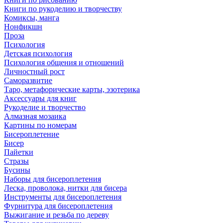
Книги по рукоделию и творчеству
Комиксы, манга
Нонфикшн
Проза
Психология
Детская психология
Психология общения и отношений
Личностный рост
Саморазвитие
Таро, метафорические карты, эзотерика
Аксессуары для книг
Рукоделие и творчество
Алмазная мозаика
Картины по номерам
Бисероплетение
Бисер
Пайетки
Стразы
Бусины
Наборы для бисероплетения
Леска, проволока, нитки для бисера
Инструменты для бисероплетения
Фурнитура для бисероплетения
Выжигание и резьба по дереву