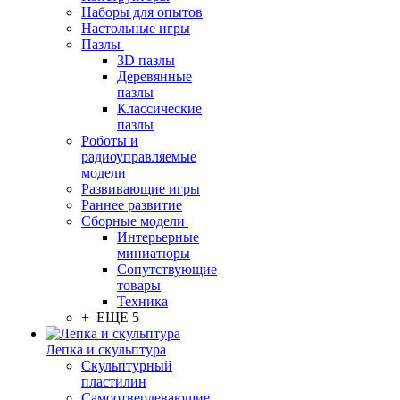
Наборы для опытов
Настольные игры
Пазлы
3D пазлы
Деревянные
пазлы
Классические
пазлы
Роботы и
радиоуправляемые
модели
Развивающие игры
Раннее развитие
Сборные модели
Интерьерные
миниатюры
Сопутствующие
товары
Техника
+ ЕЩЕ 5
Лепка и скульптура
Скульптурный
пластилин
Самоотвердевающие