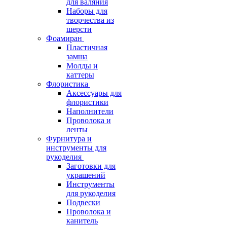
для валяния
Наборы для
творчества из
шерсти
Фоамиран
Пластичная
замша
Молды и
каттеры
Флористика
Аксессуары для
флористики
Наполнители
Проволока и
ленты
Фурнитура и
инструменты для
рукоделия
Заготовки для
украшений
Инструменты
для рукоделия
Подвески
Проволока и
канитель