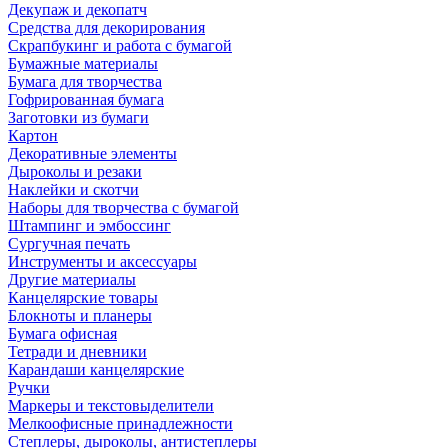
Декупаж и декопатч
Средства для декорирования
Скрапбукинг и работа с бумагой
Бумажные материалы
Бумага для творчества
Гофрированная бумага
Заготовки из бумаги
Картон
Декоративные элементы
Дыроколы и резаки
Наклейки и скотчи
Наборы для творчества с бумагой
Штампинг и эмбоссинг
Сургучная печать
Инструменты и аксессуары
Другие материалы
Канцелярские товары
Блокноты и планеры
Бумага офисная
Тетради и дневники
Карандаши канцелярские
Ручки
Маркеры и текстовыделители
Мелкоофисные принадлежности
Степлеры, дыроколы, антистеплеры