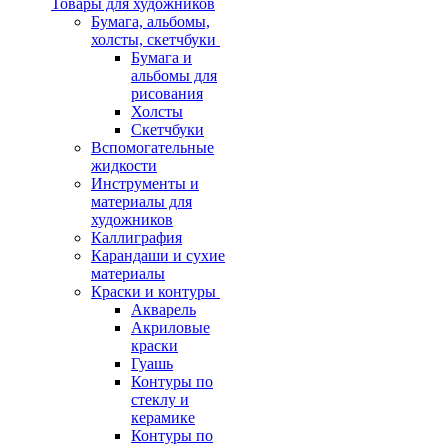
Товары для художников
Бумага, альбомы,
холсты, скетчбуки
Бумага и
альбомы для
рисования
Холсты
Скетчбуки
Вспомогательные
жидкости
Инструменты и
материалы для
художников
Каллиграфия
Карандаши и сухие
материалы
Краски и контуры
Акварель
Акриловые
краски
Гуашь
Контуры по
стеклу и
керамике
Контуры по