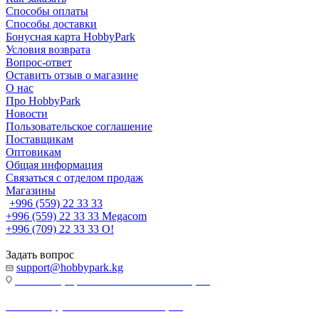
Способы оплаты
Способы доставки
Бонусная карта HobbyPark
Условия возврата
Вопрос-ответ
Оставить отзыв о магазине
О нас
Про HobbyPark
Новости
Пользовательское соглашение
Поставщикам
Оптовикам
Общая информация
Связаться с отделом продаж
Магазины
+996 (559) 22 33 33
+996 (559) 22 33 33
Megacom
+996 (709) 22 33 33
O!
Задать вопрос
support@hobbypark.kg
г. Бишкек, пр-т. Чынгыза Айтматова, 91
г. Бишкек, ул. Якова Логвиненко, 55