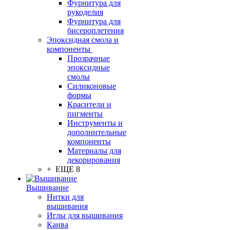
Фурнитура для
рукоделия
Фурнитура для
бисероплетения
Эпоксидная смола и
компоненты
Прозрачные
эпоксидные
смолы
Силиконовые
формы
Красители и
пигменты
Инструменты и
дополнительные
компоненты
Материалы для
декорирования
+ ЕЩЕ 8
Вышивание
Нитки для
вышивания
Иглы для вышивания
Канва