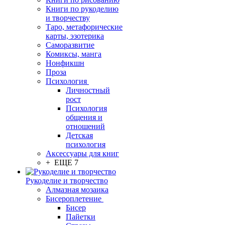
Книги по рукоделию
и творчеству
Таро, метафорические
карты, эзотерика
Саморазвитие
Комиксы, манга
Нонфикшн
Проза
Психология
Личностный
рост
Психология
общения и
отношений
Детская
психология
Аксессуары для книг
+ ЕЩЕ 7
Рукоделие и творчество
Алмазная мозаика
Бисероплетение
Бисер
Пайетки