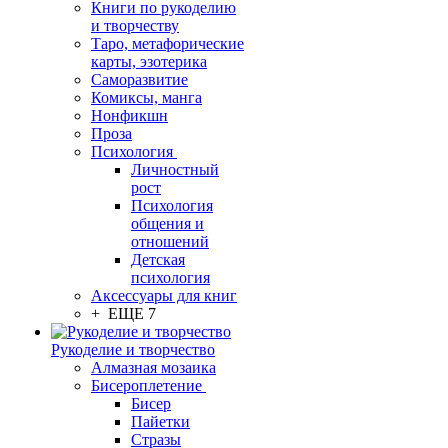
Книги по рукоделию
и творчеству
Таро, метафорические
карты, эзотерика
Саморазвитие
Комиксы, манга
Нонфикшн
Проза
Психология
Личностный
рост
Психология
общения и
отношений
Детская
психология
Аксессуары для книг
+ ЕЩЕ 7
Рукоделие и творчество
Алмазная мозаика
Бисероплетение
Бисер
Пайетки
Стразы