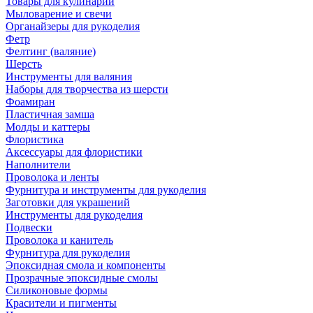
Товары для кулинарии
Мыловарение и свечи
Органайзеры для рукоделия
Фетр
Фелтинг (валяние)
Шерсть
Инструменты для валяния
Наборы для творчества из шерсти
Фоамиран
Пластичная замша
Молды и каттеры
Флористика
Аксессуары для флористики
Наполнители
Проволока и ленты
Фурнитура и инструменты для рукоделия
Заготовки для украшений
Инструменты для рукоделия
Подвески
Проволока и канитель
Фурнитура для рукоделия
Эпоксидная смола и компоненты
Прозрачные эпоксидные смолы
Силиконовые формы
Красители и пигменты