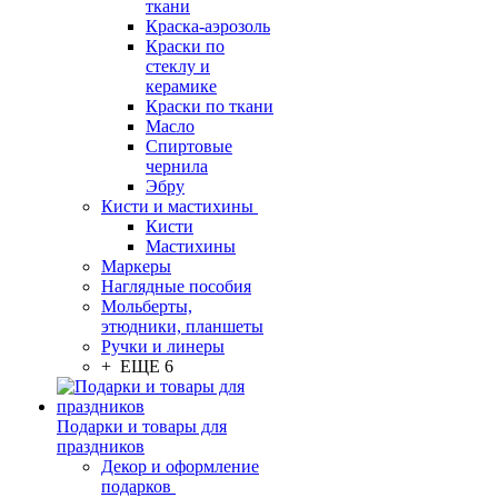
ткани
Краска-аэрозоль
Краски по
стеклу и
керамике
Краски по ткани
Масло
Спиртовые
чернила
Эбру
Кисти и мастихины
Кисти
Мастихины
Маркеры
Наглядные пособия
Мольберты,
этюдники, планшеты
Ручки и линеры
+ ЕЩЕ 6
Подарки и товары для
праздников
Декор и оформление
подарков