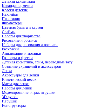
Детская канцелярия
Карандаши, мелки
Краски детские
Наклейки
Пластилин
Фломастеры
Цветная бумага и картон
Слаймы
Наборы для творчества
Рисование и роспись
Наборы для рисования и росписи
Раскраски
Аппликации и мозаики
Гравюры и фрески
Детская косметика, грим, переводные тату
Создание украшений и аксессуаров
Лепка
Аксессуары для лепки
Кинетический песок
Масса для лепки
Наборы для лепки
Моделирование, игры, игрушки
3D ручки
Игрушки
Конструкторы