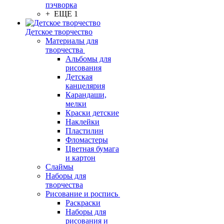
пэчворка
+ ЕЩЕ 1
Детское творчество
Материалы для
творчества
Альбомы для
рисования
Детская
канцелярия
Карандаши,
мелки
Краски детские
Наклейки
Пластилин
Фломастеры
Цветная бумага
и картон
Слаймы
Наборы для
творчества
Рисование и роспись
Раскраски
Наборы для
рисования и