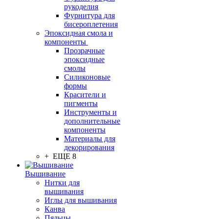
рукоделия
Фурнитура для
бисероплетения
Эпоксидная смола и
компоненты
Прозрачные
эпоксидные
смолы
Силиконовые
формы
Красители и
пигменты
Инструменты и
дополнительные
компоненты
Материалы для
декорирования
+ ЕЩЕ 8
Вышивание
Нитки для
вышивания
Иглы для вышивания
Канва
Пяльцы