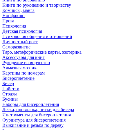
Книги по рукоделию и творчеству
Комиксы, манга
Нонфикшн
Проза
Психология
Детская психология
Психология общения и отношений
Личностный рост
Саморазвитие
Таро, метафорические карты, эзотерика
Аксессуары для книг
Рукоделие и творчество
Алмазная мозаика
Картины по номерам
Бисероплетение
Бисер
Пайетки
Стразы
Бусины
Наборы для бисероплетения
Леска, проволока, нитки для бисера
Инструменты для бисероплетения
Фурнитура для бисероплетения
Выжигание и резьба по дереву