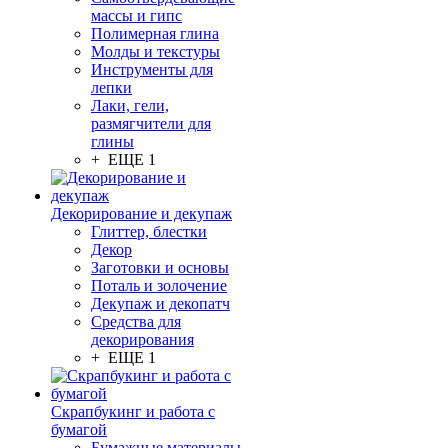
массы и гипс
Полимерная глина
Молды и текстуры
Инструменты для
лепки
Лаки, гели,
размягчители для
глины
+ ЕЩЕ 1
Декорирование и декупаж
Глиттер, блестки
Декор
Заготовки и основы
Поталь и золочение
Декупаж и декопатч
Средства для
декорирования
+ ЕЩЕ 1
Скрапбукинг и работа с
бумагой
Бумажные материалы