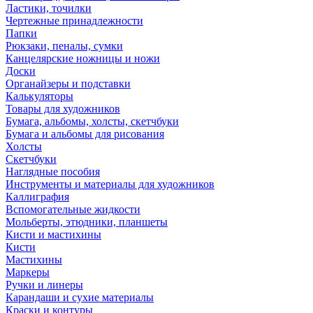
Ластики, точилки
Чертежные принадлежности
Папки
Рюкзаки, пеналы, сумки
Канцелярские ножницы и ножи
Доски
Органайзеры и подставки
Калькуляторы
Товары для художников
Бумага, альбомы, холсты, скетчбуки
Бумага и альбомы для рисования
Холсты
Скетчбуки
Наглядные пособия
Инструменты и материалы для художников
Каллиграфия
Вспомогательные жидкости
Мольберты, этюдники, планшеты
Кисти и мастихины
Кисти
Мастихины
Маркеры
Ручки и линеры
Карандаши и сухие материалы
Краски и контуры