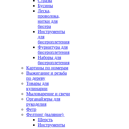
Стразы
Бусины
Леска,
проволока,
нитки для
бисера
Инструменты
для
бисероплетения
Фурнитура для
бисероплетения
Наборы для
бисероплетения
Картины по номерам
Выжигание и резьба
по дереву
Товары для
кулинарии
Мыловарение и свечи
Органайзеры для
рукоделия
Фетр
Фелтинг (валяние)
Шерсть
Инструменты