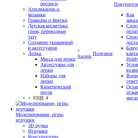
росписи
Покупател
Аппликации и
мозаики
Как
Гравюры и фрески
заказ
Детская косметика,
Спос
грим, переводные
опла
тату
Спос
Создание украшений
дост
и аксессуаров
Бону
Лепка
Полезное
карта
Акции
Масса для лепки
Hobb
Аксессуары для
Усло
лепки
возвр
Наборы для
Вопр
лепки
ответ
Кинетический
Оста
песок
отзыв
+ ЕЩЕ 4
мага
Моделирование, игры,
игрушки
3D ручки
Игрушки
Конструкторы