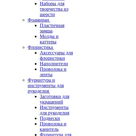
Наборы для
творчества из
шерсти
Фоамиран
Пластичная
замша
Молды и
каттеры
Флористика
Аксессуары для
флористики
Наполнители
Проволока и
ленты
Фурнитура и
инструменты для
рукоделия
Заготовки для
украшений
Инструменты
для рукоделия
Подвески
Проволока и
канитель
Фурнитура для