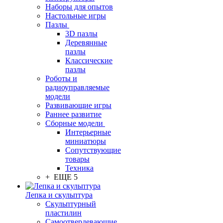
Наборы для опытов
Настольные игры
Пазлы
3D пазлы
Деревянные
пазлы
Классические
пазлы
Роботы и
радиоуправляемые
модели
Развивающие игры
Раннее развитие
Сборные модели
Интерьерные
миниатюры
Сопутствующие
товары
Техника
+ ЕЩЕ 5
Лепка и скульптура
Скульптурный
пластилин
Самоотвердевающие