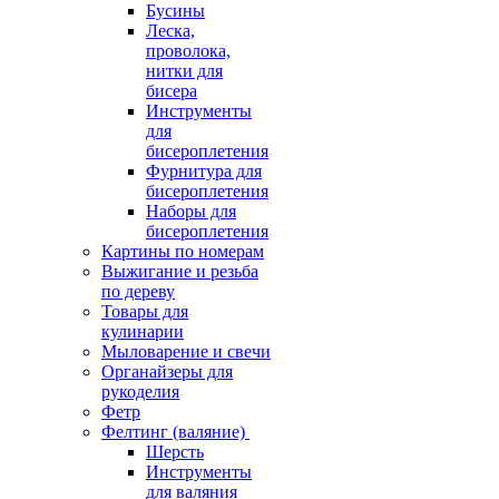
Бусины
Леска,
проволока,
нитки для
бисера
Инструменты
для
бисероплетения
Фурнитура для
бисероплетения
Наборы для
бисероплетения
Картины по номерам
Выжигание и резьба
по дереву
Товары для
кулинарии
Мыловарение и свечи
Органайзеры для
рукоделия
Фетр
Фелтинг (валяние)
Шерсть
Инструменты
для валяния