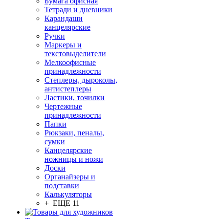
Бумага офисная
Тетради и дневники
Карандаши
канцелярские
Ручки
Маркеры и
текстовыделители
Мелкоофисные
принадлежности
Степлеры, дыроколы,
антистеплеры
Ластики, точилки
Чертежные
принадлежности
Папки
Рюкзаки, пеналы,
сумки
Канцелярские
ножницы и ножи
Доски
Органайзеры и
подставки
Калькуляторы
+ ЕЩЕ 11