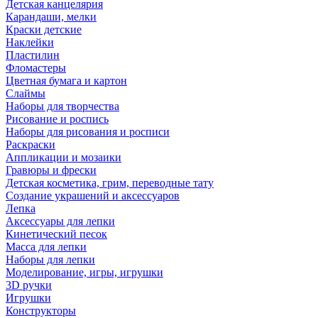
Детская канцелярия
Карандаши, мелки
Краски детские
Наклейки
Пластилин
Фломастеры
Цветная бумага и картон
Слаймы
Наборы для творчества
Рисование и роспись
Наборы для рисования и росписи
Раскраски
Аппликации и мозаики
Гравюры и фрески
Детская косметика, грим, переводные тату
Создание украшений и аксессуаров
Лепка
Аксессуары для лепки
Кинетический песок
Масса для лепки
Наборы для лепки
Моделирование, игры, игрушки
3D ручки
Игрушки
Конструкторы