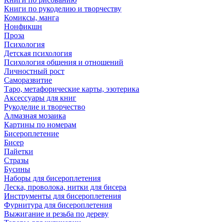
Книги по рукоделию и творчеству
Комиксы, манга
Нонфикшн
Проза
Психология
Детская психология
Психология общения и отношений
Личностный рост
Саморазвитие
Таро, метафорические карты, эзотерика
Аксессуары для книг
Рукоделие и творчество
Алмазная мозаика
Картины по номерам
Бисероплетение
Бисер
Пайетки
Стразы
Бусины
Наборы для бисероплетения
Леска, проволока, нитки для бисера
Инструменты для бисероплетения
Фурнитура для бисероплетения
Выжигание и резьба по дереву