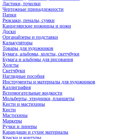
Ластики, точилки
Чертежные принадлежности
Папки
Рюкзаки, пеналы, сумки
Канцелярские ножницы и ножи
Доски
Органайзеры и подставки
Калькуляторы
Товары для художников
Бумага, альбомы, холсты, скетчбуки
Бумага и альбомы для рисования
Холсты
Скетчбуки
Наглядные пособия
Инструменты и материалы для художников
Каллиграфия
Вспомогательные жидкости
Мольберты, этюдники, планшеты
Кисти и мастихины
Кисти
Мастихины
Маркеры
Ручки и линеры
Карандаши и сухие материалы
Краски и контуры