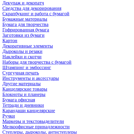
Декупаж и декопатч
Средства для декорирования
Скрапбукинг и работа с бумагой
Бумажные материалы
Бумага для творчества
Гофрированная бумага
Заготовки из бумаги
Картон
Декоративные элементы
Дыроколы и резаки
Наклейки и скотчи
Наборы для творчества с бумагой
Штампинг и эмбоссинг
Сургучная печать
Инструменты и аксессуары
Другие материалы
Канцелярские товары
Блокноты и планеры
Бумага офисная
Тетради и дневники
Карандаши канцелярские
Ручки
Маркеры и текстовыделители
Мелкоофисные принадлежности
Степлеры, дыроколы, антистеплеры