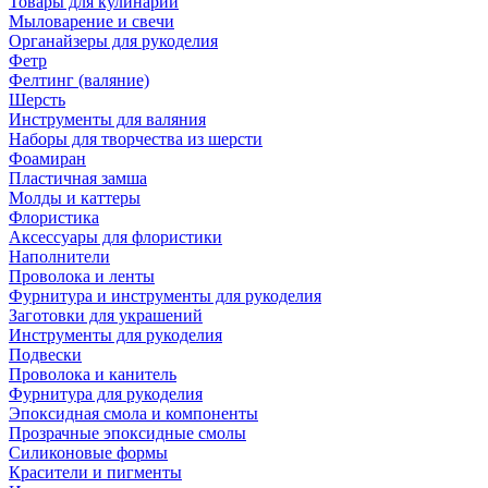
Товары для кулинарии
Мыловарение и свечи
Органайзеры для рукоделия
Фетр
Фелтинг (валяние)
Шерсть
Инструменты для валяния
Наборы для творчества из шерсти
Фоамиран
Пластичная замша
Молды и каттеры
Флористика
Аксессуары для флористики
Наполнители
Проволока и ленты
Фурнитура и инструменты для рукоделия
Заготовки для украшений
Инструменты для рукоделия
Подвески
Проволока и канитель
Фурнитура для рукоделия
Эпоксидная смола и компоненты
Прозрачные эпоксидные смолы
Силиконовые формы
Красители и пигменты