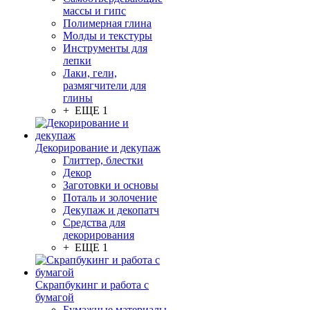
массы и гипс
Полимерная глина
Молды и текстуры
Инструменты для
лепки
Лаки, гели,
размягчители для
глины
+ ЕЩЕ 1
Декорирование и декупаж
Глиттер, блестки
Декор
Заготовки и основы
Поталь и золочение
Декупаж и декопатч
Средства для
декорирования
+ ЕЩЕ 1
Скрапбукинг и работа с
бумагой
Бумажные материалы