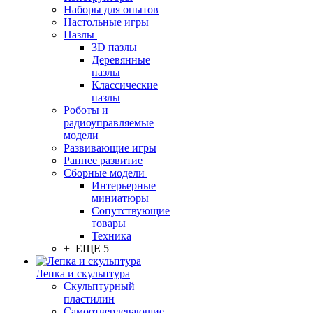
Наборы для опытов
Настольные игры
Пазлы
3D пазлы
Деревянные
пазлы
Классические
пазлы
Роботы и
радиоуправляемые
модели
Развивающие игры
Раннее развитие
Сборные модели
Интерьерные
миниатюры
Сопутствующие
товары
Техника
+ ЕЩЕ 5
Лепка и скульптура
Скульптурный
пластилин
Самоотвердевающие