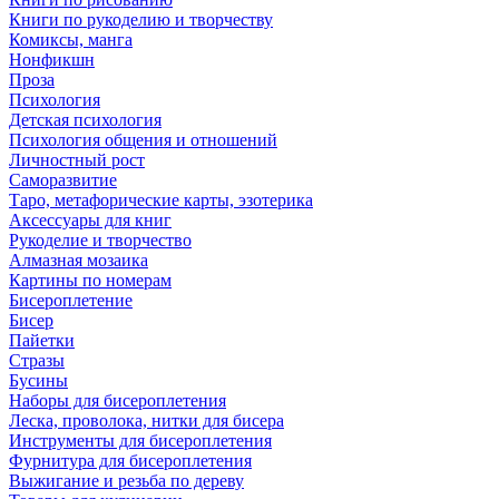
Книги по рукоделию и творчеству
Комиксы, манга
Нонфикшн
Проза
Психология
Детская психология
Психология общения и отношений
Личностный рост
Саморазвитие
Таро, метафорические карты, эзотерика
Аксессуары для книг
Рукоделие и творчество
Алмазная мозаика
Картины по номерам
Бисероплетение
Бисер
Пайетки
Стразы
Бусины
Наборы для бисероплетения
Леска, проволока, нитки для бисера
Инструменты для бисероплетения
Фурнитура для бисероплетения
Выжигание и резьба по дереву