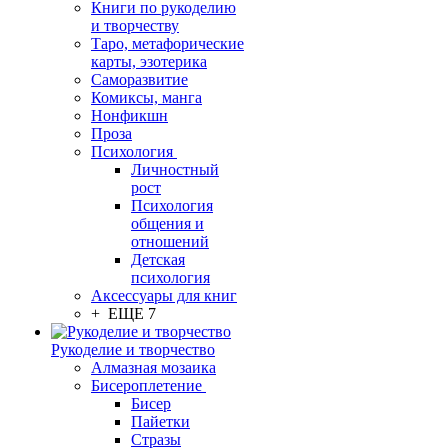
Книги по рукоделию
и творчеству
Таро, метафорические
карты, эзотерика
Саморазвитие
Комиксы, манга
Нонфикшн
Проза
Психология
Личностный
рост
Психология
общения и
отношений
Детская
психология
Аксессуары для книг
+ ЕЩЕ 7
Рукоделие и творчество
Алмазная мозаика
Бисероплетение
Бисер
Пайетки
Стразы