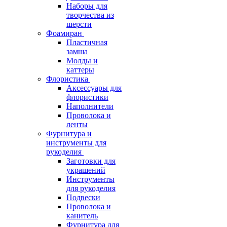
Наборы для
творчества из
шерсти
Фоамиран
Пластичная
замша
Молды и
каттеры
Флористика
Аксессуары для
флористики
Наполнители
Проволока и
ленты
Фурнитура и
инструменты для
рукоделия
Заготовки для
украшений
Инструменты
для рукоделия
Подвески
Проволока и
канитель
Фурнитура для