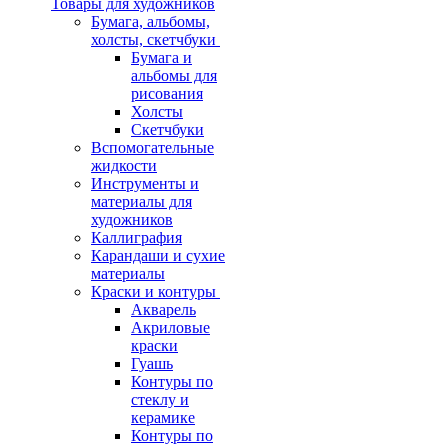
Товары для художников
Бумага, альбомы,
холсты, скетчбуки
Бумага и
альбомы для
рисования
Холсты
Скетчбуки
Вспомогательные
жидкости
Инструменты и
материалы для
художников
Каллиграфия
Карандаши и сухие
материалы
Краски и контуры
Акварель
Акриловые
краски
Гуашь
Контуры по
стеклу и
керамике
Контуры по