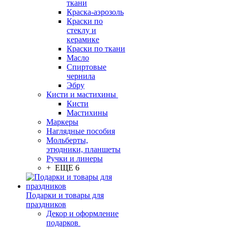
ткани
Краска-аэрозоль
Краски по
стеклу и
керамике
Краски по ткани
Масло
Спиртовые
чернила
Эбру
Кисти и мастихины
Кисти
Мастихины
Маркеры
Наглядные пособия
Мольберты,
этюдники, планшеты
Ручки и линеры
+ ЕЩЕ 6
Подарки и товары для
праздников
Декор и оформление
подарков