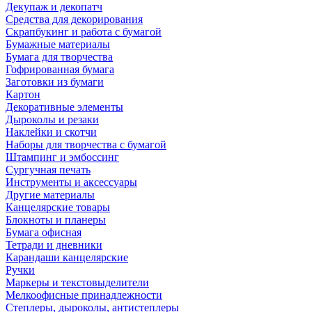
Декупаж и декопатч
Средства для декорирования
Скрапбукинг и работа с бумагой
Бумажные материалы
Бумага для творчества
Гофрированная бумага
Заготовки из бумаги
Картон
Декоративные элементы
Дыроколы и резаки
Наклейки и скотчи
Наборы для творчества с бумагой
Штампинг и эмбоссинг
Сургучная печать
Инструменты и аксессуары
Другие материалы
Канцелярские товары
Блокноты и планеры
Бумага офисная
Тетради и дневники
Карандаши канцелярские
Ручки
Маркеры и текстовыделители
Мелкоофисные принадлежности
Степлеры, дыроколы, антистеплеры