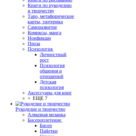
Книги по рукоделию
и творчеству
Таро, метафорические
карты, эзотерика
Саморазвитие
Комиксы, манга
Нонфикшн
Проза
Психология
Личностный
рост
Психология
общения и
отношений
Детская
психология
Аксессуары для книг
+ ЕЩЕ 7
Рукоделие и творчество
Алмазная мозаика
Бисероплетение
Бисер
Пайетки