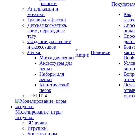
росписи
Покупател
Аппликации и
мозаики
Как
Гравюры и фрески
заказ
Детская косметика,
Спос
грим, переводные
опла
тату
Спос
Создание украшений
дост
и аксессуаров
Бону
Лепка
Полезное
карта
Акции
Масса для лепки
Hobb
Аксессуары для
Усло
лепки
возвр
Наборы для
Вопр
лепки
ответ
Кинетический
Оста
песок
отзыв
+ ЕЩЕ 4
мага
Моделирование, игры,
игрушки
3D ручки
Игрушки
Конструкторы