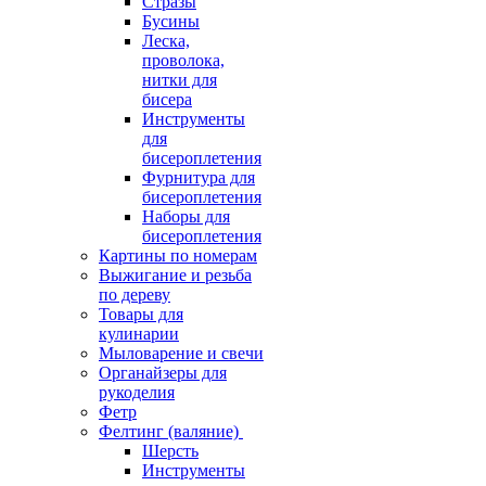
Стразы
Бусины
Леска,
проволока,
нитки для
бисера
Инструменты
для
бисероплетения
Фурнитура для
бисероплетения
Наборы для
бисероплетения
Картины по номерам
Выжигание и резьба
по дереву
Товары для
кулинарии
Мыловарение и свечи
Органайзеры для
рукоделия
Фетр
Фелтинг (валяние)
Шерсть
Инструменты