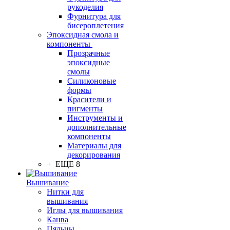
рукоделия
Фурнитура для
бисероплетения
Эпоксидная смола и
компоненты
Прозрачные
эпоксидные
смолы
Силиконовые
формы
Красители и
пигменты
Инструменты и
дополнительные
компоненты
Материалы для
декорирования
+ ЕЩЕ 8
Вышивание
Нитки для
вышивания
Иглы для вышивания
Канва
Пяльцы