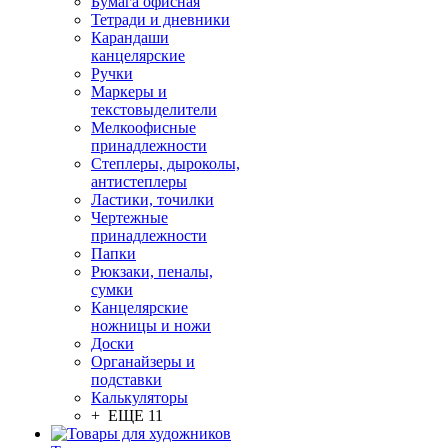
Бумага офисная
Тетради и дневники
Карандаши
канцелярские
Ручки
Маркеры и
текстовыделители
Мелкоофисные
принадлежности
Степлеры, дыроколы,
антистеплеры
Ластики, точилки
Чертежные
принадлежности
Папки
Рюкзаки, пеналы,
сумки
Канцелярские
ножницы и ножи
Доски
Органайзеры и
подставки
Калькуляторы
+ ЕЩЕ 11