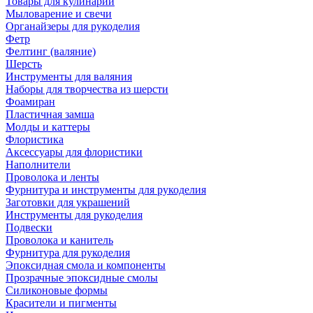
Товары для кулинарии
Мыловарение и свечи
Органайзеры для рукоделия
Фетр
Фелтинг (валяние)
Шерсть
Инструменты для валяния
Наборы для творчества из шерсти
Фоамиран
Пластичная замша
Молды и каттеры
Флористика
Аксессуары для флористики
Наполнители
Проволока и ленты
Фурнитура и инструменты для рукоделия
Заготовки для украшений
Инструменты для рукоделия
Подвески
Проволока и канитель
Фурнитура для рукоделия
Эпоксидная смола и компоненты
Прозрачные эпоксидные смолы
Силиконовые формы
Красители и пигменты