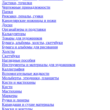
Ластики, точилки
Чертежные принадлежности
Папки
Рюкзаки, пеналы, сумки
Канцелярские ножницы и ножи
Доски
Органайзеры и подставки
Калькуляторы
Товары для художников
Бумага, альбомы, холсты, скетчбуки
Бумага и альбомы для рисования
Холсты
Скетчбуки
Наглядные пособия
Инструменты и материалы для художников
Каллиграфия
Вспомогательные жидкости
Мольберты, этюдники, планшеты
Кисти и мастихины
Кисти
Мастихины
Маркеры
Ручки и линеры
Карандаши и сухие материалы
Краски и контуры