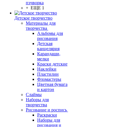
пэчворка
+ ЕЩЕ 1
Детское творчество
Материалы для
творчества
Альбомы для
рисования
Детская
канцелярия
Карандаши,
мелки
Краски детские
Наклейки
Пластилин
Фломастеры
Цветная бумага
и картон
Слаймы
Наборы для
творчества
Рисование и роспись
Раскраски
Наборы для
рисования и