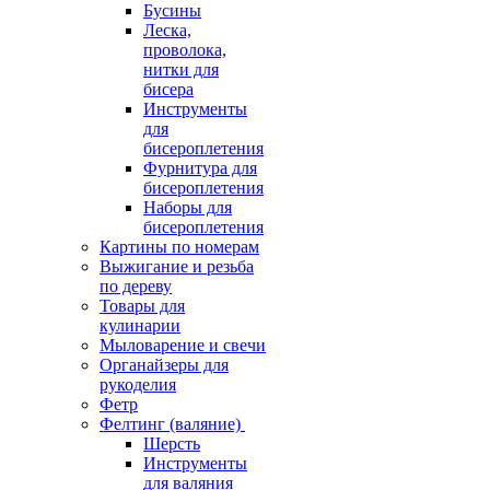
Бусины
Леска,
проволока,
нитки для
бисера
Инструменты
для
бисероплетения
Фурнитура для
бисероплетения
Наборы для
бисероплетения
Картины по номерам
Выжигание и резьба
по дереву
Товары для
кулинарии
Мыловарение и свечи
Органайзеры для
рукоделия
Фетр
Фелтинг (валяние)
Шерсть
Инструменты
для валяния