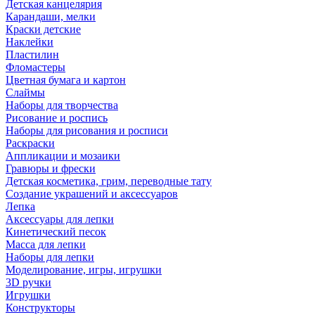
Детская канцелярия
Карандаши, мелки
Краски детские
Наклейки
Пластилин
Фломастеры
Цветная бумага и картон
Слаймы
Наборы для творчества
Рисование и роспись
Наборы для рисования и росписи
Раскраски
Аппликации и мозаики
Гравюры и фрески
Детская косметика, грим, переводные тату
Создание украшений и аксессуаров
Лепка
Аксессуары для лепки
Кинетический песок
Масса для лепки
Наборы для лепки
Моделирование, игры, игрушки
3D ручки
Игрушки
Конструкторы