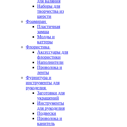
для валяния
Наборы для
творчества из
шерсти
Фоамиран
Пластичная
замша
Молды и
каттеры
Флористика
Аксессуары для
флористики
Наполнители
Проволока и
ленты
Фурнитура и
инструменты для
рукоделия
Заготовки для
украшений
Инструменты
для рукоделия
Подвески
Проволока и
канитель