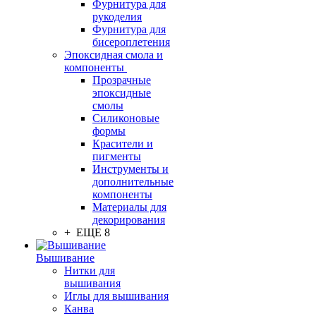
Фурнитура для
рукоделия
Фурнитура для
бисероплетения
Эпоксидная смола и
компоненты
Прозрачные
эпоксидные
смолы
Силиконовые
формы
Красители и
пигменты
Инструменты и
дополнительные
компоненты
Материалы для
декорирования
+ ЕЩЕ 8
Вышивание
Нитки для
вышивания
Иглы для вышивания
Канва