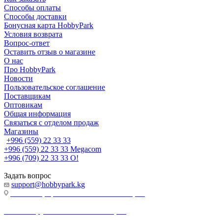
Способы оплаты
Способы доставки
Бонусная карта HobbyPark
Условия возврата
Вопрос-ответ
Оставить отзыв о магазине
О нас
Про HobbyPark
Новости
Пользовательское соглашение
Поставщикам
Оптовикам
Общая информация
Связаться с отделом продаж
Магазины
+996 (559) 22 33 33
+996 (559) 22 33 33
Megacom
+996 (709) 22 33 33
O!
Задать вопрос
support@hobbypark.kg
г. Бишкек, пр-т. Чынгыза Айтматова, 91
г. Бишкек, ул. Якова Логвиненко, 55