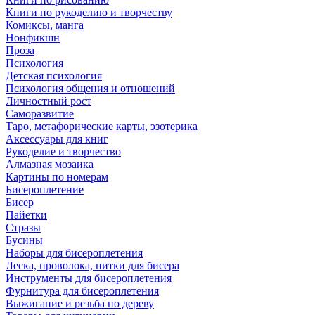
Книги по рукоделию и творчеству
Комиксы, манга
Нонфикшн
Проза
Психология
Детская психология
Психология общения и отношений
Личностный рост
Саморазвитие
Таро, метафорические карты, эзотерика
Аксессуары для книг
Рукоделие и творчество
Алмазная мозаика
Картины по номерам
Бисероплетение
Бисер
Пайетки
Стразы
Бусины
Наборы для бисероплетения
Леска, проволока, нитки для бисера
Инструменты для бисероплетения
Фурнитура для бисероплетения
Выжигание и резьба по дереву