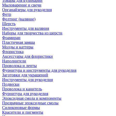
Товары для кулинарии
Мыловарение и свечи
Органайзеры для рукоделия
Фетр
Фелтинг (валяние)
Шерсть
Инструменты для валяния
Наборы для творчества из шерсти
Фоамиран
Пластичная замша
Молды и каттеры
Флористика
Аксессуары для флористики
Наполнители
Проволока и ленты
Фурнитура и инструменты для рукоделия
Заготовки для украшений
Инструменты для рукоделия
Подвески
Проволока и канитель
Фурнитура для рукоделия
Эпоксидная смола и компоненты
Прозрачные эпоксидные смолы
Силиконовые формы
Красители и пигменты