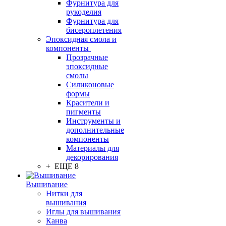
Фурнитура для
рукоделия
Фурнитура для
бисероплетения
Эпоксидная смола и
компоненты
Прозрачные
эпоксидные
смолы
Силиконовые
формы
Красители и
пигменты
Инструменты и
дополнительные
компоненты
Материалы для
декорирования
+ ЕЩЕ 8
Вышивание
Нитки для
вышивания
Иглы для вышивания
Канва