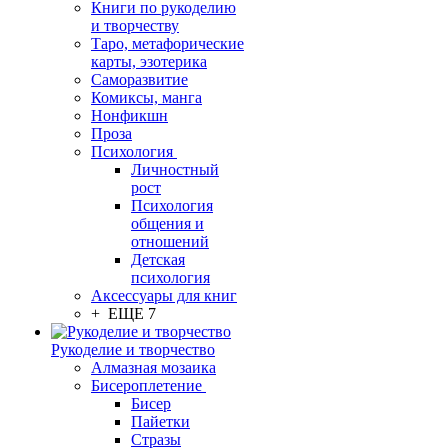
Книги по рукоделию
и творчеству
Таро, метафорические
карты, эзотерика
Саморазвитие
Комиксы, манга
Нонфикшн
Проза
Психология
Личностный
рост
Психология
общения и
отношений
Детская
психология
Аксессуары для книг
+ ЕЩЕ 7
Рукоделие и творчество
Алмазная мозаика
Бисероплетение
Бисер
Пайетки
Стразы