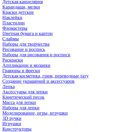
Детская канцелярия
Карандаши, мелки
Краски детские
Наклейки
Пластилин
Фломастеры
Цветная бумага и картон
Слаймы
Наборы для творчества
Рисование и роспись
Наборы для рисования и росписи
Раскраски
Аппликации и мозаики
Гравюры и фрески
Детская косметика, грим, переводные тату
Создание украшений и аксессуаров
Лепка
Аксессуары для лепки
Кинетический песок
Масса для лепки
Наборы для лепки
Моделирование, игры, игрушки
3D ручки
Игрушки
Конструкторы