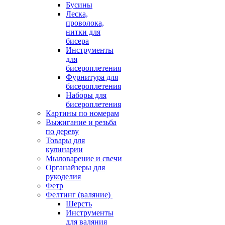
Бусины
Леска,
проволока,
нитки для
бисера
Инструменты
для
бисероплетения
Фурнитура для
бисероплетения
Наборы для
бисероплетения
Картины по номерам
Выжигание и резьба
по дереву
Товары для
кулинарии
Мыловарение и свечи
Органайзеры для
рукоделия
Фетр
Фелтинг (валяние)
Шерсть
Инструменты
для валяния