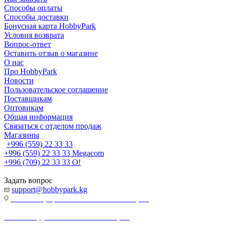
Способы оплаты
Способы доставки
Бонусная карта HobbyPark
Условия возврата
Вопрос-ответ
Оставить отзыв о магазине
О нас
Про HobbyPark
Новости
Пользовательское соглашение
Поставщикам
Оптовикам
Общая информация
Связаться с отделом продаж
Магазины
+996 (559) 22 33 33
+996 (559) 22 33 33
Megacom
+996 (709) 22 33 33
O!
Задать вопрос
support@hobbypark.kg
г. Бишкек, пр-т. Чынгыза Айтматова, 91
г. Бишкек, ул. Якова Логвиненко, 55