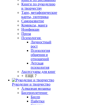
Книги по рукоделию
и творчеству
Таро, метафорические
карты, эзотерика
Саморазвитие
Комиксы, манга
Нонфикшн
Проза
Психология
Личностный
рост
Психология
общения и
отношений
Детская
психология
Аксессуары для книг
+ ЕЩЕ 7
Рукоделие и творчество
Алмазная мозаика
Бисероплетение
Бисер
Пайетки