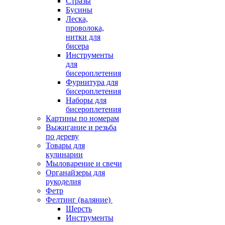
Стразы
Бусины
Леска,
проволока,
нитки для
бисера
Инструменты
для
бисероплетения
Фурнитура для
бисероплетения
Наборы для
бисероплетения
Картины по номерам
Выжигание и резьба
по дереву
Товары для
кулинарии
Мыловарение и свечи
Органайзеры для
рукоделия
Фетр
Фелтинг (валяние)
Шерсть
Инструменты