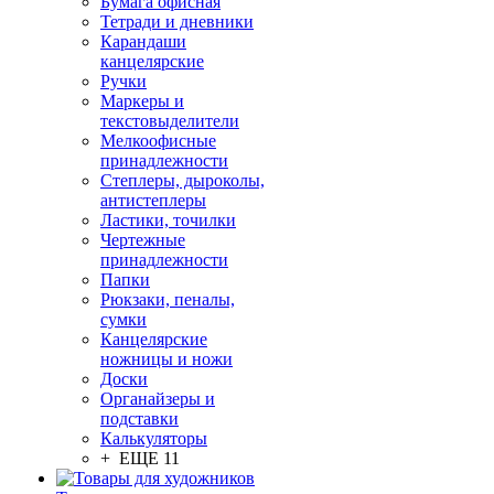
Бумага офисная
Тетради и дневники
Карандаши
канцелярские
Ручки
Маркеры и
текстовыделители
Мелкоофисные
принадлежности
Степлеры, дыроколы,
антистеплеры
Ластики, точилки
Чертежные
принадлежности
Папки
Рюкзаки, пеналы,
сумки
Канцелярские
ножницы и ножи
Доски
Органайзеры и
подставки
Калькуляторы
+ ЕЩЕ 11