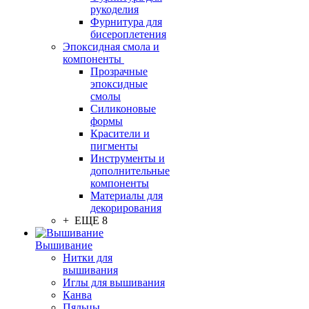
рукоделия
Фурнитура для
бисероплетения
Эпоксидная смола и
компоненты
Прозрачные
эпоксидные
смолы
Силиконовые
формы
Красители и
пигменты
Инструменты и
дополнительные
компоненты
Материалы для
декорирования
+ ЕЩЕ 8
Вышивание
Нитки для
вышивания
Иглы для вышивания
Канва
Пяльцы