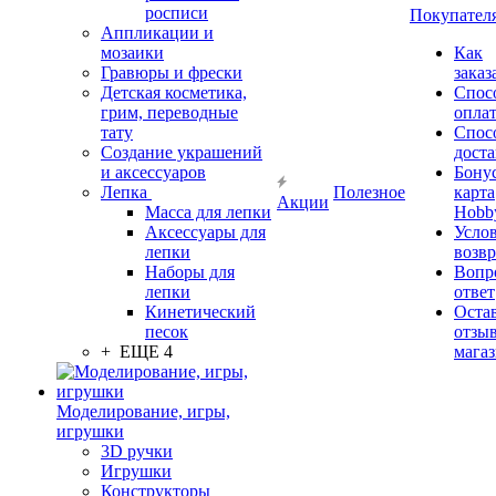
росписи
Покупател
Аппликации и
мозаики
Как
Гравюры и фрески
заказ
Детская косметика,
Спос
грим, переводные
опла
тату
Спос
Создание украшений
дост
и аксессуаров
Бону
Лепка
Полезное
карта
Акции
Масса для лепки
Hobb
Аксессуары для
Усло
лепки
возвр
Наборы для
Вопр
лепки
ответ
Кинетический
Оста
песок
отзыв
+ ЕЩЕ 4
мага
Моделирование, игры,
игрушки
3D ручки
Игрушки
Конструкторы