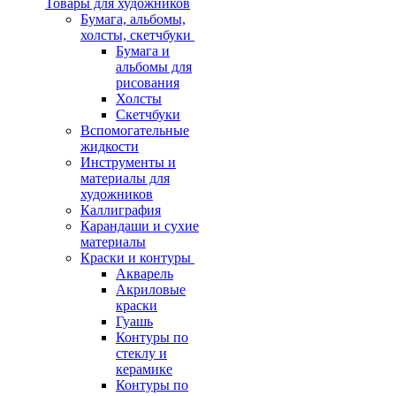
Товары для художников
Бумага, альбомы,
холсты, скетчбуки
Бумага и
альбомы для
рисования
Холсты
Скетчбуки
Вспомогательные
жидкости
Инструменты и
материалы для
художников
Каллиграфия
Карандаши и сухие
материалы
Краски и контуры
Акварель
Акриловые
краски
Гуашь
Контуры по
стеклу и
керамике
Контуры по