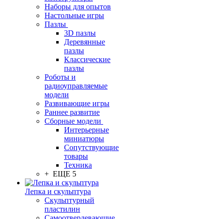
Наборы для опытов
Настольные игры
Пазлы
3D пазлы
Деревянные
пазлы
Классические
пазлы
Роботы и
радиоуправляемые
модели
Развивающие игры
Раннее развитие
Сборные модели
Интерьерные
миниатюры
Сопутствующие
товары
Техника
+ ЕЩЕ 5
Лепка и скульптура
Скульптурный
пластилин
Самоотвердевающие