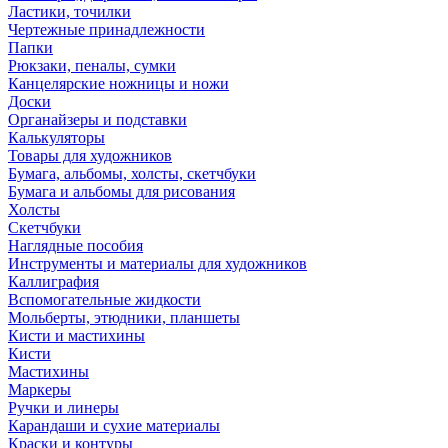
Ластики, точилки
Чертежные принадлежности
Папки
Рюкзаки, пеналы, сумки
Канцелярские ножницы и ножи
Доски
Органайзеры и подставки
Калькуляторы
Товары для художников
Бумага, альбомы, холсты, скетчбуки
Бумага и альбомы для рисования
Холсты
Скетчбуки
Наглядные пособия
Инструменты и материалы для художников
Каллиграфия
Вспомогательные жидкости
Мольберты, этюдники, планшеты
Кисти и мастихины
Кисти
Мастихины
Маркеры
Ручки и линеры
Карандаши и сухие материалы
Краски и контуры