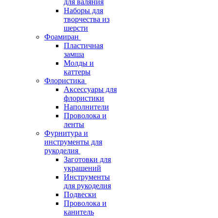
для валяния
Наборы для
творчества из
шерсти
Фоамиран
Пластичная
замша
Молды и
каттеры
Флористика
Аксессуары для
флористики
Наполнители
Проволока и
ленты
Фурнитура и
инструменты для
рукоделия
Заготовки для
украшений
Инструменты
для рукоделия
Подвески
Проволока и
канитель