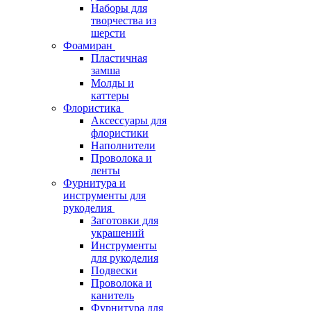
Наборы для
творчества из
шерсти
Фоамиран
Пластичная
замша
Молды и
каттеры
Флористика
Аксессуары для
флористики
Наполнители
Проволока и
ленты
Фурнитура и
инструменты для
рукоделия
Заготовки для
украшений
Инструменты
для рукоделия
Подвески
Проволока и
канитель
Фурнитура для