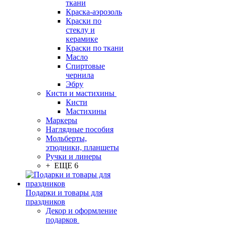
ткани
Краска-аэрозоль
Краски по
стеклу и
керамике
Краски по ткани
Масло
Спиртовые
чернила
Эбру
Кисти и мастихины
Кисти
Мастихины
Маркеры
Наглядные пособия
Мольберты,
этюдники, планшеты
Ручки и линеры
+ ЕЩЕ 6
Подарки и товары для
праздников
Декор и оформление
подарков