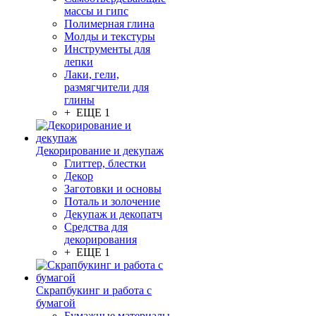
массы и гипс
Полимерная глина
Молды и текстуры
Инструменты для
лепки
Лаки, гели,
размягчители для
глины
+ ЕЩЕ 1
Декорирование и декупаж
Глиттер, блестки
Декор
Заготовки и основы
Поталь и золочение
Декупаж и декопатч
Средства для
декорирования
+ ЕЩЕ 1
Скрапбукинг и работа с
бумагой
Бумажные материалы