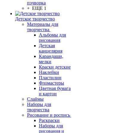
пэчворка
+ ЕЩЕ 1
Детское творчество
Материалы для
творчества
Альбомы для
рисования
Детская
канцелярия
Карандаши,
мелки
Краски детские
Наклейки
Пластилин
Фломастеры
Цветная бумага
и картон
Слаймы
Наборы для
творчества
Рисование и роспись
Раскраски
Наборы для
рисования и