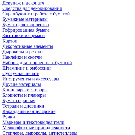
Декупаж и декопатч
Средства для декорирования
Скрапбукинг и работа с бумагой
Бумажные материалы
Бумага для творчества
Гофрированная бумага
Заготовки из бумаги
Картон
Декоративные элементы
Дыроколы и резаки
Наклейки и скотчи
Наборы для творчества с бумагой
Штампинг и эмбоссинг
Сургучная печать
Инструменты и аксессуары
Другие материалы
Канцелярские товары
Блокноты и планеры
Бумага офисная
Тетради и дневники
Карандаши канцелярские
Ручки
Маркеры и текстовыделители
Мелкоофисные принадлежности
Степлеры, дыроколы, антистеплеры