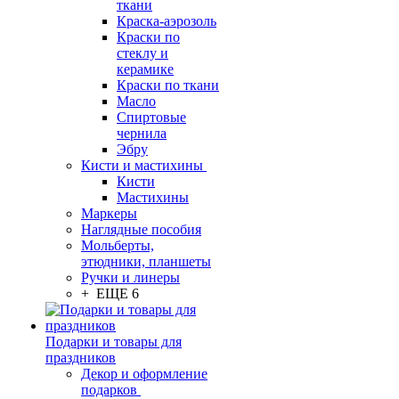
ткани
Краска-аэрозоль
Краски по
стеклу и
керамике
Краски по ткани
Масло
Спиртовые
чернила
Эбру
Кисти и мастихины
Кисти
Мастихины
Маркеры
Наглядные пособия
Мольберты,
этюдники, планшеты
Ручки и линеры
+ ЕЩЕ 6
Подарки и товары для
праздников
Декор и оформление
подарков