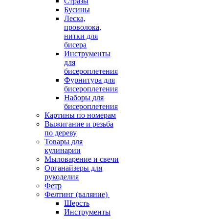
Стразы
Бусины
Леска,
проволока,
нитки для
бисера
Инструменты
для
бисероплетения
Фурнитура для
бисероплетения
Наборы для
бисероплетения
Картины по номерам
Выжигание и резьба
по дереву
Товары для
кулинарии
Мыловарение и свечи
Органайзеры для
рукоделия
Фетр
Фелтинг (валяние)
Шерсть
Инструменты