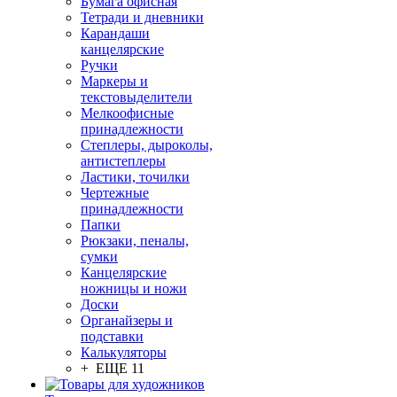
Бумага офисная
Тетради и дневники
Карандаши
канцелярские
Ручки
Маркеры и
текстовыделители
Мелкоофисные
принадлежности
Степлеры, дыроколы,
антистеплеры
Ластики, точилки
Чертежные
принадлежности
Папки
Рюкзаки, пеналы,
сумки
Канцелярские
ножницы и ножи
Доски
Органайзеры и
подставки
Калькуляторы
+ ЕЩЕ 11