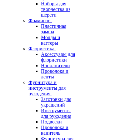
Наборы для
творчества из
шерсти
Фоамиран
Пластичная
замша
Молды и
каттеры
Флористика
Аксессуары для
флористики
Наполнители
Проволока и
ленты
Фурнитура и
инструменты для
рукоделия
Заготовки для
украшений
Инструменты
для рукоделия
Подвески
Проволока и
канитель
Фурнитура для