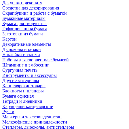
Декупаж и декопатч
Средства для декорирования
Скрапбукинг и работа с бумагой
Бумажные материалы
Бумага для творчества
Гофрированная бумага
Заготовки из бумаги
Картон
Декоративные элементы
Дыроколы и резаки
Наклейки и скотчи
Наборы для творчества с бумагой
Штампинг и эмбоссинг
Сургучная печать
Инструменты и аксессуары
Другие материалы
Канцелярские товары
Блокноты и планеры
Бумага офисная
Тетради и дневники
Карандаши канцелярские
Ручки
Маркеры и текстовыделители
Мелкоофисные принадлежности
Степлеры, дыроколы, антистеплеры