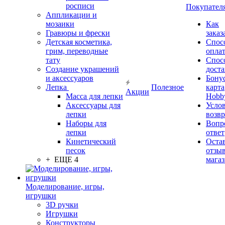
росписи
Покупател
Аппликации и
мозаики
Как
Гравюры и фрески
заказ
Детская косметика,
Спос
грим, переводные
опла
тату
Спос
Создание украшений
дост
и аксессуаров
Бону
Лепка
Полезное
карта
Акции
Масса для лепки
Hobb
Аксессуары для
Усло
лепки
возвр
Наборы для
Вопр
лепки
ответ
Кинетический
Оста
песок
отзыв
+ ЕЩЕ 4
мага
Моделирование, игры,
игрушки
3D ручки
Игрушки
Конструкторы