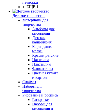
пэчворка
+ ЕЩЕ 1
Детское творчество
Материалы для
творчества
Альбомы для
рисования
Детская
канцелярия
Карандаши,
мелки
Краски детские
Наклейки
Пластилин
Фломастеры
Цветная бумага
и картон
Слаймы
Наборы для
творчества
Рисование и роспись
Раскраски
Наборы для
рисования и