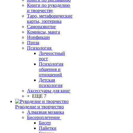
Книги по рукоделию
и творчеству
Таро, метафорические
карты, эзотерика
Саморазвитие
Комиксы, манга
Нонфикшн
Проза
Психология
Личностный
рост
Психология
общения и
отношений
Детская
психология
Аксессуары для книг
+ ЕЩЕ 7
Рукоделие и творчество
Алмазная мозаика
Бисероплетение
Бисер
Пайетки