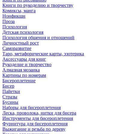
Книги по рукоделию и творчеству
Комиксы, манга
Нонфикшн
Проза
Психология
Детская психология
Психология общения и отношений
Личностный рост
Саморазвитие
Таро, метафорические карты, эзотерика
Аксессуары для книг
Рукоделие и творчество
Алмазная мозаика
Картины по номерам
Бисероплетение
Бисер
Пайетки
Стразы
Бусины
Наборы для бисероплетения
Леска, проволока, нитки для бисера
Инструменты для бисероплетения
Фурнитура для бисероплетения
Выжигание и резьба по дереву