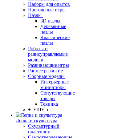
Наборы для опытов
Настольные игры
Пазлы
3D пазлы
Деревянные
пазлы
Классические
пазлы
Роботы и
радиоуправляемые
модели
Развивающие игры
Раннее развитие
Сборные модели
Интерьерные
миниатюры
Сопутствующие
товары
Техника
+ ЕЩЕ 5
Лепка и скульптура
Скульптурный
пластилин
Самоотвердевающие