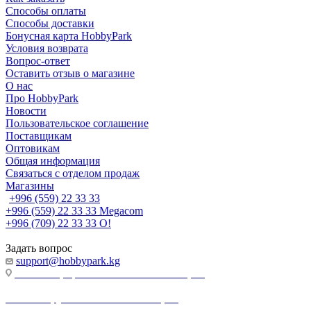
Способы оплаты
Способы доставки
Бонусная карта HobbyPark
Условия возврата
Вопрос-ответ
Оставить отзыв о магазине
О нас
Про HobbyPark
Новости
Пользовательское соглашение
Поставщикам
Оптовикам
Общая информация
Связаться с отделом продаж
Магазины
+996 (559) 22 33 33
+996 (559) 22 33 33
Megacom
+996 (709) 22 33 33
O!
Задать вопрос
support@hobbypark.kg
г. Бишкек, пр-т. Чынгыза Айтматова, 91
г. Бишкек, ул. Якова Логвиненко, 55