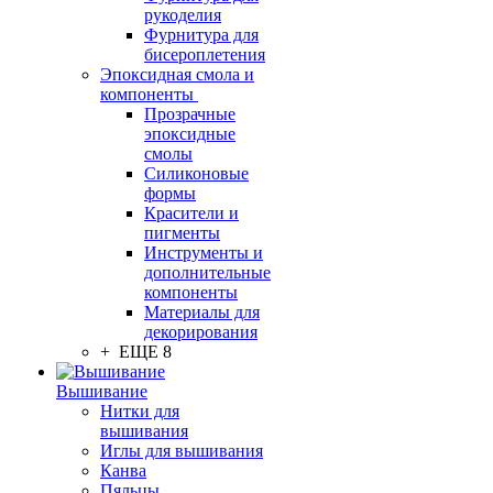
рукоделия
Фурнитура для
бисероплетения
Эпоксидная смола и
компоненты
Прозрачные
эпоксидные
смолы
Силиконовые
формы
Красители и
пигменты
Инструменты и
дополнительные
компоненты
Материалы для
декорирования
+ ЕЩЕ 8
Вышивание
Нитки для
вышивания
Иглы для вышивания
Канва
Пяльцы