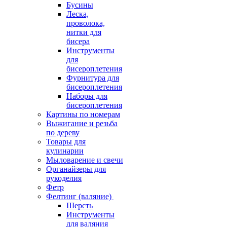
Бусины
Леска,
проволока,
нитки для
бисера
Инструменты
для
бисероплетения
Фурнитура для
бисероплетения
Наборы для
бисероплетения
Картины по номерам
Выжигание и резьба
по дереву
Товары для
кулинарии
Мыловарение и свечи
Органайзеры для
рукоделия
Фетр
Фелтинг (валяние)
Шерсть
Инструменты
для валяния