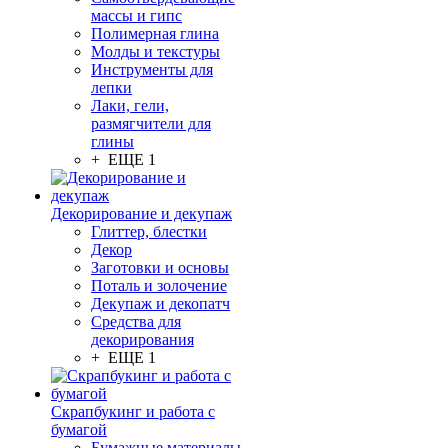
массы и гипс
Полимерная глина
Молды и текстуры
Инструменты для
лепки
Лаки, гели,
размягчители для
глины
+ ЕЩЕ 1
Декорирование и декупаж
Глиттер, блестки
Декор
Заготовки и основы
Поталь и золочение
Декупаж и декопатч
Средства для
декорирования
+ ЕЩЕ 1
Скрапбукинг и работа с
бумагой
Бумажные материалы