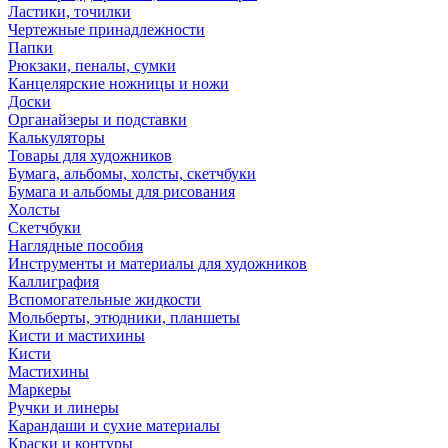
Ластики, точилки
Чертежные принадлежности
Папки
Рюкзаки, пеналы, сумки
Канцелярские ножницы и ножи
Доски
Органайзеры и подставки
Калькуляторы
Товары для художников
Бумага, альбомы, холсты, скетчбуки
Бумага и альбомы для рисования
Холсты
Скетчбуки
Наглядные пособия
Инструменты и материалы для художников
Каллиграфия
Вспомогательные жидкости
Мольберты, этюдники, планшеты
Кисти и мастихины
Кисти
Мастихины
Маркеры
Ручки и линеры
Карандаши и сухие материалы
Краски и контуры