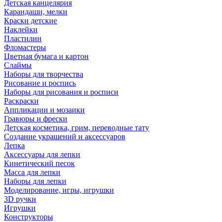
Детская канцелярия
Карандаши, мелки
Краски детские
Наклейки
Пластилин
Фломастеры
Цветная бумага и картон
Слаймы
Наборы для творчества
Рисование и роспись
Наборы для рисования и росписи
Раскраски
Аппликации и мозаики
Гравюры и фрески
Детская косметика, грим, переводные тату
Создание украшений и аксессуаров
Лепка
Аксессуары для лепки
Кинетический песок
Масса для лепки
Наборы для лепки
Моделирование, игры, игрушки
3D ручки
Игрушки
Конструкторы