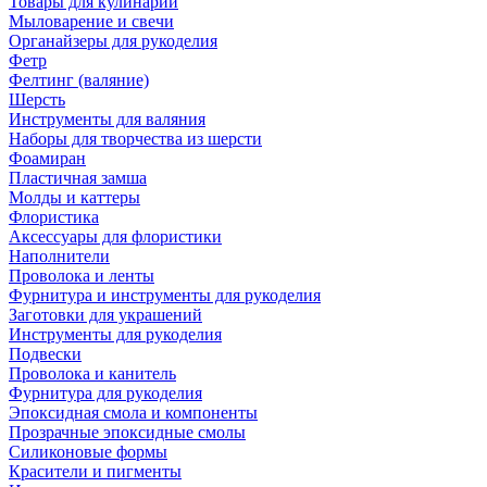
Товары для кулинарии
Мыловарение и свечи
Органайзеры для рукоделия
Фетр
Фелтинг (валяние)
Шерсть
Инструменты для валяния
Наборы для творчества из шерсти
Фоамиран
Пластичная замша
Молды и каттеры
Флористика
Аксессуары для флористики
Наполнители
Проволока и ленты
Фурнитура и инструменты для рукоделия
Заготовки для украшений
Инструменты для рукоделия
Подвески
Проволока и канитель
Фурнитура для рукоделия
Эпоксидная смола и компоненты
Прозрачные эпоксидные смолы
Силиконовые формы
Красители и пигменты