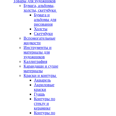
Товары для художников
Бумага, альбомы,
холсты, скетчбуки
Бумага и
альбомы для
рисования
Холсты
Скетчбуки
Вспомогательные
жидкости
Инструменты и
материалы для
художников
Каллиграфия
Карандаши и сухие
материалы
Краски и контуры
Акварель
Акриловые
краски
Гуашь
Контуры по
стеклу и
керамике
Контуры по