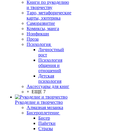
Книги по рукоделию
и творчеству
Таро, метафорические
карты, эзотерика
Саморазвитие
Комиксы, манга
Нонфикшн
Проза
Психология
Личностный
рост
Психология
общения и
отношений
Детская
психология
Аксессуары для книг
+ ЕЩЕ 7
Рукоделие и творчество
Алмазная мозаика
Бисероплетение
Бисер
Пайетки
Стразы