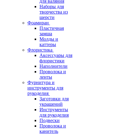
для валяния
Наборы для
творчества из
шерсти
Фоамиран
Пластичная
замша
Молды и
каттеры
Флористика
Аксессуары для
флористики
Наполнители
Проволока и
ленты
Фурнитура и
инструменты для
рукоделия
Заготовки для
украшений
Инструменты
для рукоделия
Подвески
Проволока и
канитель