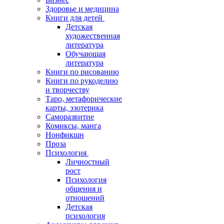
Здоровье и медицина
Книги для детей
Детская
художественная
литература
Обучающая
литература
Книги по рисованию
Книги по рукоделию
и творчеству
Таро, метафорические
карты, эзотерика
Саморазвитие
Комиксы, манга
Нонфикшн
Проза
Психология
Личностный
рост
Психология
общения и
отношений
Детская
психология