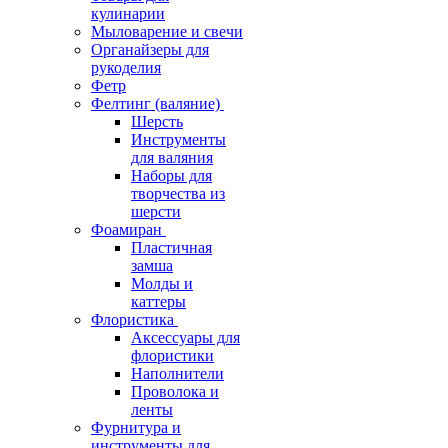
кулинарии
Мыловарение и свечи
Органайзеры для
рукоделия
Фетр
Фелтинг (валяние)
Шерсть
Инструменты
для валяния
Наборы для
творчества из
шерсти
Фоамиран
Пластичная
замша
Молды и
каттеры
Флористика
Аксессуары для
флористики
Наполнители
Проволока и
ленты
Фурнитура и
инструменты для