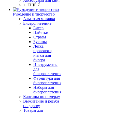
Аксессуары для книг
+ ЕЩЕ 7
Рукоделие и творчество
Алмазная мозаика
Бисероплетение
Бисер
Пайетки
Стразы
Бусины
Леска,
проволока,
нитки для
бисера
Инструменты
для
бисероплетения
Фурнитура для
бисероплетения
Наборы для
бисероплетения
Картины по номерам
Выжигание и резьба
по дереву
Товары для