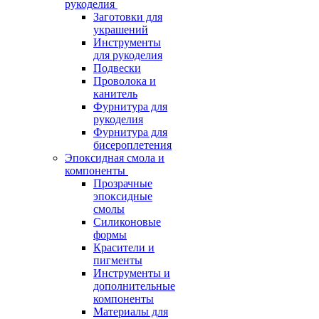
рукоделия
Заготовки для
украшений
Инструменты
для рукоделия
Подвески
Проволока и
канитель
Фурнитура для
рукоделия
Фурнитура для
бисероплетения
Эпоксидная смола и
компоненты
Прозрачные
эпоксидные
смолы
Силиконовые
формы
Красители и
пигменты
Инструменты и
дополнительные
компоненты
Материалы для