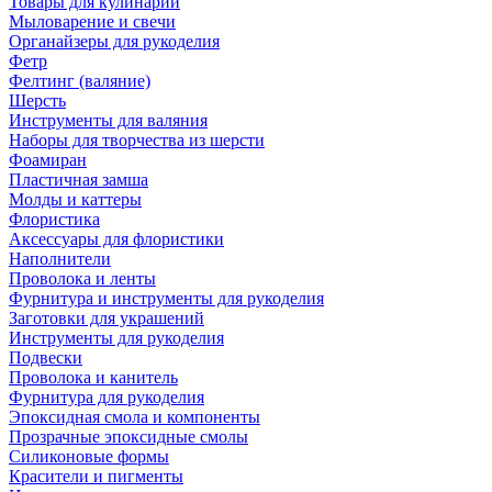
Товары для кулинарии
Мыловарение и свечи
Органайзеры для рукоделия
Фетр
Фелтинг (валяние)
Шерсть
Инструменты для валяния
Наборы для творчества из шерсти
Фоамиран
Пластичная замша
Молды и каттеры
Флористика
Аксессуары для флористики
Наполнители
Проволока и ленты
Фурнитура и инструменты для рукоделия
Заготовки для украшений
Инструменты для рукоделия
Подвески
Проволока и канитель
Фурнитура для рукоделия
Эпоксидная смола и компоненты
Прозрачные эпоксидные смолы
Силиконовые формы
Красители и пигменты