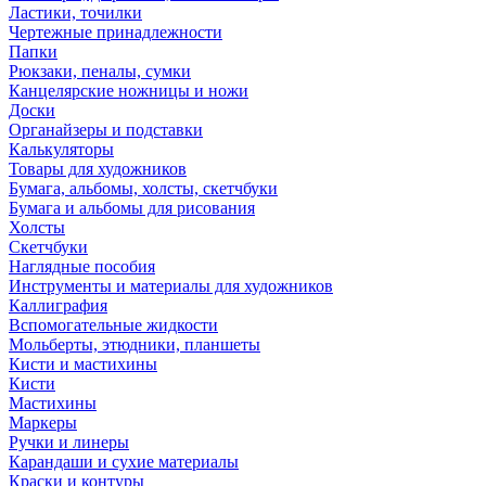
Ластики, точилки
Чертежные принадлежности
Папки
Рюкзаки, пеналы, сумки
Канцелярские ножницы и ножи
Доски
Органайзеры и подставки
Калькуляторы
Товары для художников
Бумага, альбомы, холсты, скетчбуки
Бумага и альбомы для рисования
Холсты
Скетчбуки
Наглядные пособия
Инструменты и материалы для художников
Каллиграфия
Вспомогательные жидкости
Мольберты, этюдники, планшеты
Кисти и мастихины
Кисти
Мастихины
Маркеры
Ручки и линеры
Карандаши и сухие материалы
Краски и контуры