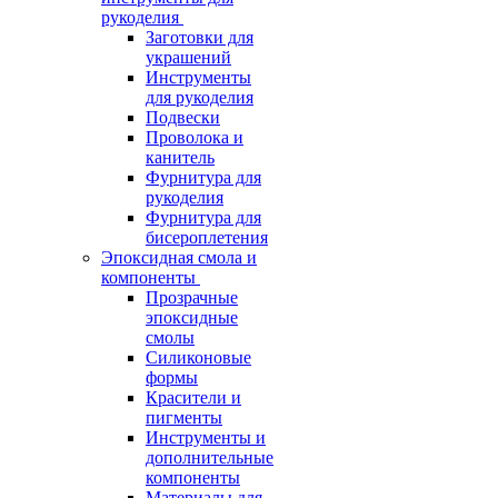
рукоделия
Заготовки для
украшений
Инструменты
для рукоделия
Подвески
Проволока и
канитель
Фурнитура для
рукоделия
Фурнитура для
бисероплетения
Эпоксидная смола и
компоненты
Прозрачные
эпоксидные
смолы
Силиконовые
формы
Красители и
пигменты
Инструменты и
дополнительные
компоненты
Материалы для