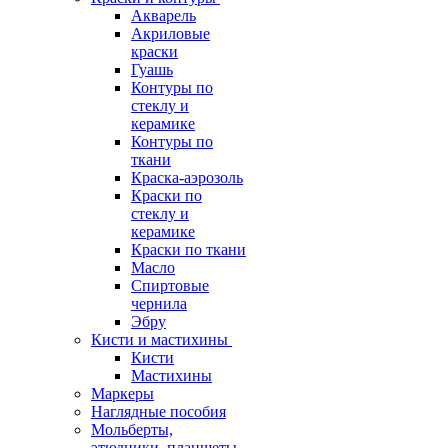
Акварель
Акриловые
краски
Гуашь
Контуры по
стеклу и
керамике
Контуры по
ткани
Краска-аэрозоль
Краски по
стеклу и
керамике
Краски по ткани
Масло
Спиртовые
чернила
Эбру
Кисти и мастихины
Кисти
Мастихины
Маркеры
Наглядные пособия
Мольберты,
этюдники, планшеты