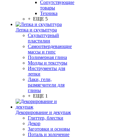
Сопутствующие
товары
Техника
+ ЕЩЕ 5
Лепка и скульптура
Скульптурный
пластилин
Самоотвердевающие
массы и гипс
Полимерная глина
Молды и текстуры
Инструменты для
лепки
Лаки, гели,
размягчители для
глины
+ ЕЩЕ 1
Декорирование и декупаж
Глиттер, блестки
Декор
Заготовки и основы
Поталь и золочение