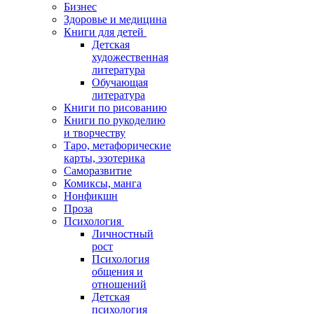
Бизнес
Здоровье и медицина
Книги для детей
Детская
художественная
литература
Обучающая
литература
Книги по рисованию
Книги по рукоделию
и творчеству
Таро, метафорические
карты, эзотерика
Саморазвитие
Комиксы, манга
Нонфикшн
Проза
Психология
Личностный
рост
Психология
общения и
отношений
Детская
психология