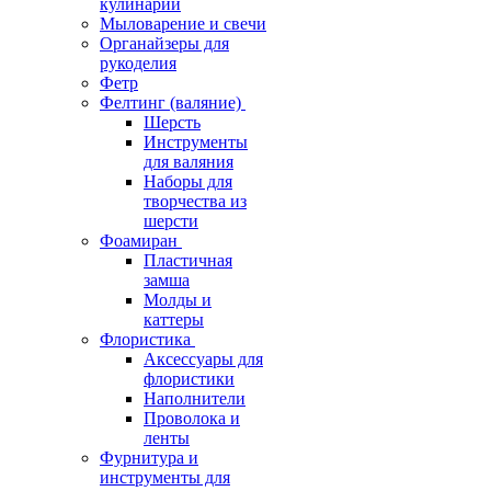
кулинарии
Мыловарение и свечи
Органайзеры для
рукоделия
Фетр
Фелтинг (валяние)
Шерсть
Инструменты
для валяния
Наборы для
творчества из
шерсти
Фоамиран
Пластичная
замша
Молды и
каттеры
Флористика
Аксессуары для
флористики
Наполнители
Проволока и
ленты
Фурнитура и
инструменты для