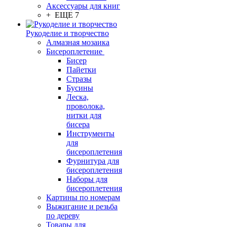
Аксессуары для книг
+ ЕЩЕ 7
Рукоделие и творчество
Алмазная мозаика
Бисероплетение
Бисер
Пайетки
Стразы
Бусины
Леска,
проволока,
нитки для
бисера
Инструменты
для
бисероплетения
Фурнитура для
бисероплетения
Наборы для
бисероплетения
Картины по номерам
Выжигание и резьба
по дереву
Товары для