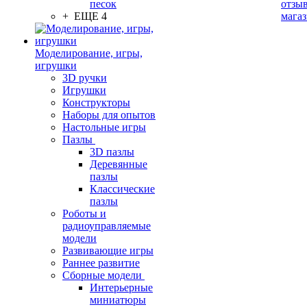
песок
отзыв
+ ЕЩЕ 4
мага
Моделирование, игры,
игрушки
3D ручки
Игрушки
Конструкторы
Наборы для опытов
Настольные игры
Пазлы
3D пазлы
Деревянные
пазлы
Классические
пазлы
Роботы и
радиоуправляемые
модели
Развивающие игры
Раннее развитие
Сборные модели
Интерьерные
миниатюры