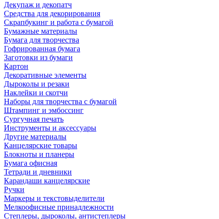
Декупаж и декопатч
Средства для декорирования
Скрапбукинг и работа с бумагой
Бумажные материалы
Бумага для творчества
Гофрированная бумага
Заготовки из бумаги
Картон
Декоративные элементы
Дыроколы и резаки
Наклейки и скотчи
Наборы для творчества с бумагой
Штампинг и эмбоссинг
Сургучная печать
Инструменты и аксессуары
Другие материалы
Канцелярские товары
Блокноты и планеры
Бумага офисная
Тетради и дневники
Карандаши канцелярские
Ручки
Маркеры и текстовыделители
Мелкоофисные принадлежности
Степлеры, дыроколы, антистеплеры