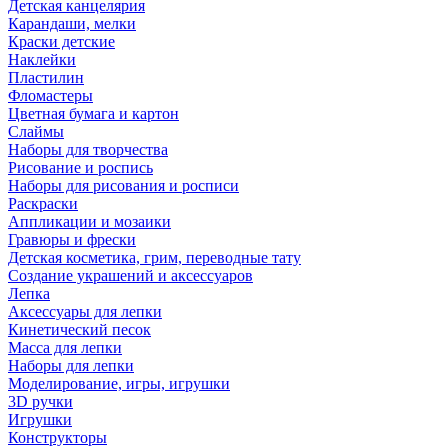
Детская канцелярия
Карандаши, мелки
Краски детские
Наклейки
Пластилин
Фломастеры
Цветная бумага и картон
Слаймы
Наборы для творчества
Рисование и роспись
Наборы для рисования и росписи
Раскраски
Аппликации и мозаики
Гравюры и фрески
Детская косметика, грим, переводные тату
Создание украшений и аксессуаров
Лепка
Аксессуары для лепки
Кинетический песок
Масса для лепки
Наборы для лепки
Моделирование, игры, игрушки
3D ручки
Игрушки
Конструкторы