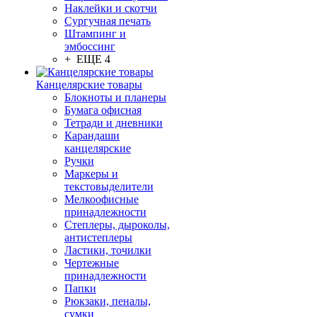
Наклейки и скотчи
Сургучная печать
Штампинг и
эмбоссинг
+ ЕЩЕ 4
Канцелярские товары
Блокноты и планеры
Бумага офисная
Тетради и дневники
Карандаши
канцелярские
Ручки
Маркеры и
текстовыделители
Мелкоофисные
принадлежности
Степлеры, дыроколы,
антистеплеры
Ластики, точилки
Чертежные
принадлежности
Папки
Рюкзаки, пеналы,
сумки