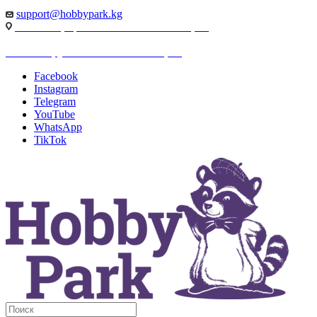
support@hobbypark.kg
г. Бишкек, пр-т. Чынгыза Айтматова, 91
г. Бишкек, ул. Якова Логвиненко, 55
Facebook
Instagram
Telegram
YouTube
WhatsApp
TikTok