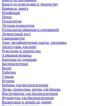
Книги по рукоделию и творчеству
Комиксы, манга
Нонфикшн
Проза
Психология
Детская психология
Психология общения и отношений
Личностный рост
Саморазвитие
Таро, метафорические карты, эзотерика
Аксессуары для книг
Рукоделие и творчество
Алмазная мозаика
Картины по номерам
Бисероплетение
Бисер
Пайетки
Стразы
Бусины
Наборы для бисероплетения
Леска, проволока, нитки для бисера
Инструменты для бисероплетения
Фурнитура для бисероплетения
Выжигание и резьба по дереву