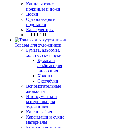
Канцелярские
ножницы и ножи
Доски
Органайзеры и
подставки
Калькуляторы
+ ЕЩЕ 11
Товары для художников
Бумага, альбомы,
холсты, скетчбуки
Бумага и
альбомы для
рисования
Холсты
Скетчбуки
Вспомогательные
жидкости
Инструменты и
материалы для
художников
Каллиграфия
Карандаши и сухие
материалы
Краски и контуры