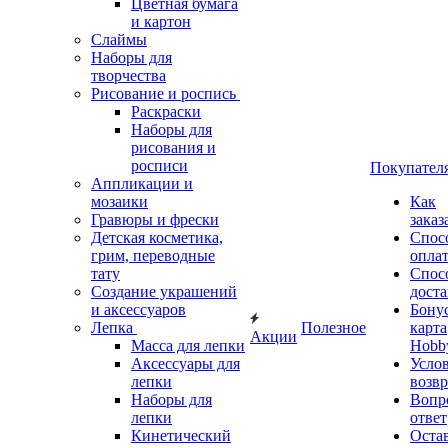
Цветная бумага
и картон
Слаймы
Наборы для
творчества
Рисование и роспись
Раскраски
Наборы для
рисования и
росписи
Покупател
Аппликации и
мозаики
Как
Гравюры и фрески
заказ
Детская косметика,
Спос
грим, переводные
опла
тату
Спос
Создание украшений
дост
и аксессуаров
Бону
Лепка
Полезное
карта
Акции
Масса для лепки
Hobb
Аксессуары для
Усло
лепки
возвр
Наборы для
Вопр
лепки
ответ
Кинетический
Оста