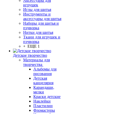
Аксессуары для
игрушек
Иглы для шитья
Инструменты и
аксессуары для шитья
Наборы для шитья и
пэчворка
Нитки для шитья
Ткани для игрушек и
пэчворка
+ ЕЩЕ 1
Детское творчество
Материалы для
творчества
Альбомы для
рисования
Детская
канцелярия
Карандаши,
мелки
Краски детские
Наклейки
Пластилин
Фломастеры