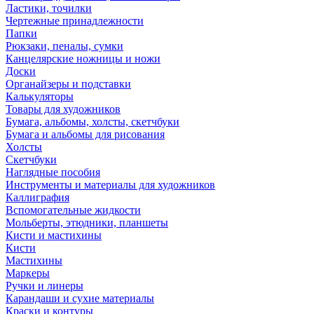
Ластики, точилки
Чертежные принадлежности
Папки
Рюкзаки, пеналы, сумки
Канцелярские ножницы и ножи
Доски
Органайзеры и подставки
Калькуляторы
Товары для художников
Бумага, альбомы, холсты, скетчбуки
Бумага и альбомы для рисования
Холсты
Скетчбуки
Наглядные пособия
Инструменты и материалы для художников
Каллиграфия
Вспомогательные жидкости
Мольберты, этюдники, планшеты
Кисти и мастихины
Кисти
Мастихины
Маркеры
Ручки и линеры
Карандаши и сухие материалы
Краски и контуры