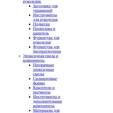
рукоделия
Заготовки для
украшений
Инструменты
для рукоделия
Подвески
Проволока и
канитель
Фурнитура для
рукоделия
Фурнитура для
бисероплетения
Эпоксидная смола и
компоненты
Прозрачные
эпоксидные
смолы
Силиконовые
формы
Красители и
пигменты
Инструменты и
дополнительные
компоненты
Материалы для