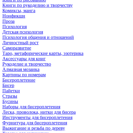
Книги по рукоделию и творчеству
Комиксы, манга
Нонфикшн
Проза
Психология
Детская психология
Психология общения и отношений
Личностный рост
Саморазвитие
Таро, метафорические карты, эзотерика
Аксессуары для книг
Рукоделие и творчество
Алмазная мозаика
Картины по номерам
Бисероплетение
Бисер
Пайетки
Стразы
Бусины
Наборы для бисероплетения
Леска, проволока, нитки для бисера
Инструменты для бисероплетения
Фурнитура для бисероплетения
Выжигание и резьба по дереву