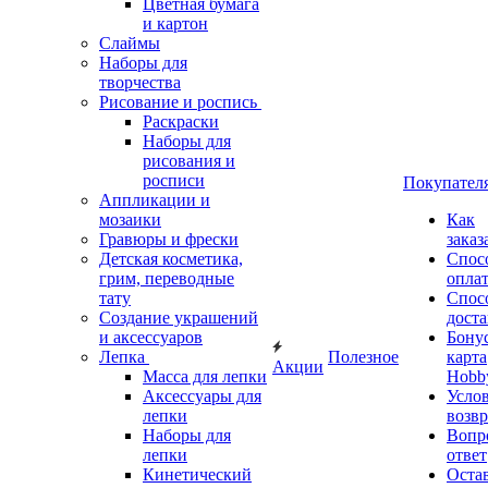
Цветная бумага
и картон
Слаймы
Наборы для
творчества
Рисование и роспись
Раскраски
Наборы для
рисования и
росписи
Покупател
Аппликации и
мозаики
Как
Гравюры и фрески
заказ
Детская косметика,
Спос
грим, переводные
опла
тату
Спос
Создание украшений
дост
и аксессуаров
Бону
Лепка
Полезное
карта
Акции
Масса для лепки
Hobb
Аксессуары для
Усло
лепки
возвр
Наборы для
Вопр
лепки
ответ
Кинетический
Оста