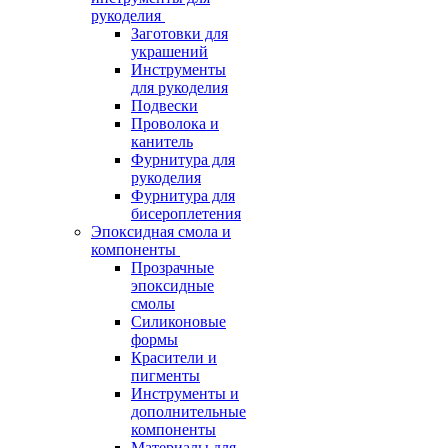
рукоделия
Заготовки для
украшений
Инструменты
для рукоделия
Подвески
Проволока и
канитель
Фурнитура для
рукоделия
Фурнитура для
бисероплетения
Эпоксидная смола и
компоненты
Прозрачные
эпоксидные
смолы
Силиконовые
формы
Красители и
пигменты
Инструменты и
дополнительные
компоненты
Материалы для