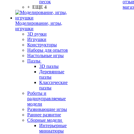
песок
отзыв
+ ЕЩЕ 4
мага
Моделирование, игры,
игрушки
3D ручки
Игрушки
Конструкторы
Наборы для опытов
Настольные игры
Пазлы
3D пазлы
Деревянные
пазлы
Классические
пазлы
Роботы и
радиоуправляемые
модели
Развивающие игры
Раннее развитие
Сборные модели
Интерьерные
миниатюры