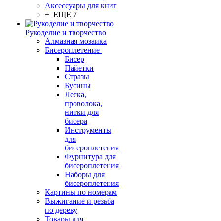
Аксессуары для книг
+ ЕЩЕ 7
Рукоделие и творчество
Алмазная мозаика
Бисероплетение
Бисер
Пайетки
Стразы
Бусины
Леска,
проволока,
нитки для
бисера
Инструменты
для
бисероплетения
Фурнитура для
бисероплетения
Наборы для
бисероплетения
Картины по номерам
Выжигание и резьба
по дереву
Товары для