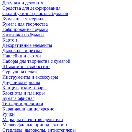
Декупаж и декопатч
Средства для декорирования
Скрапбукинг и работа с бумагой
Бумажные материалы
Бумага для творчества
Гофрированная бумага
Заготовки из бумаги
Картон
Декоративные элементы
Дыроколы и резаки
Наклейки и скотчи
Наборы для творчества с бумагой
Штампинг и эмбоссинг
Сургучная печать
Инструменты и аксессуары
Другие материалы
Канцелярские товары
Блокноты и планеры
Бумага офисная
Тетради и дневники
Карандаши канцелярские
Ручки
Маркеры и текстовыделители
Мелкоофисные принадлежности
Степлеры, дыроколы, антистеплеры