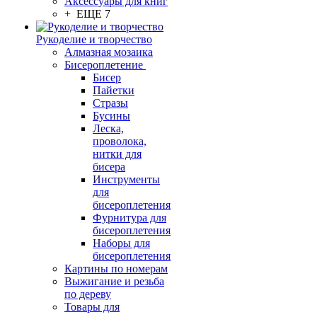
Аксессуары для книг
+ ЕЩЕ 7
Рукоделие и творчество
Алмазная мозаика
Бисероплетение
Бисер
Пайетки
Стразы
Бусины
Леска,
проволока,
нитки для
бисера
Инструменты
для
бисероплетения
Фурнитура для
бисероплетения
Наборы для
бисероплетения
Картины по номерам
Выжигание и резьба
по дереву
Товары для