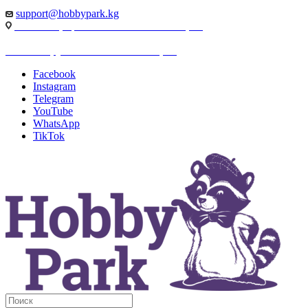
support@hobbypark.kg
г. Бишкек, пр-т. Чынгыза Айтматова, 91
г. Бишкек, ул. Якова Логвиненко, 55
Facebook
Instagram
Telegram
YouTube
WhatsApp
TikTok