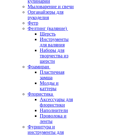
кулинарии
Мыловарение и свечи
Органайзеры для
рукоделия
Фетр
Фелтинг (валяние)
Шерсть
Инструменты
для валяния
Наборы для
творчества из
шерсти
Фоамиран
Пластичная
замша
Молды и
каттеры
Флористика
Аксессуары для
флористики
Наполнители
Проволока и
ленты
Фурнитура и
инструменты для