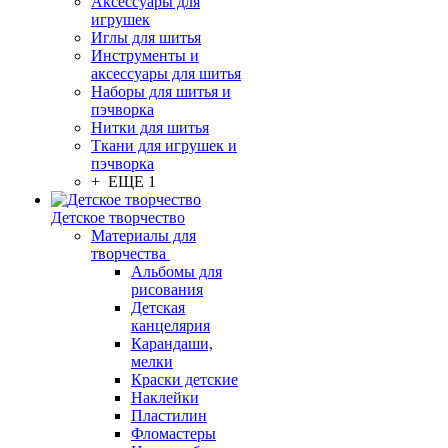
Аксессуары для
игрушек
Иглы для шитья
Инструменты и
аксессуары для шитья
Наборы для шитья и
пэчворка
Нитки для шитья
Ткани для игрушек и
пэчворка
+ ЕЩЕ 1
Детское творчество
Материалы для
творчества
Альбомы для
рисования
Детская
канцелярия
Карандаши,
мелки
Краски детские
Наклейки
Пластилин
Фломастеры