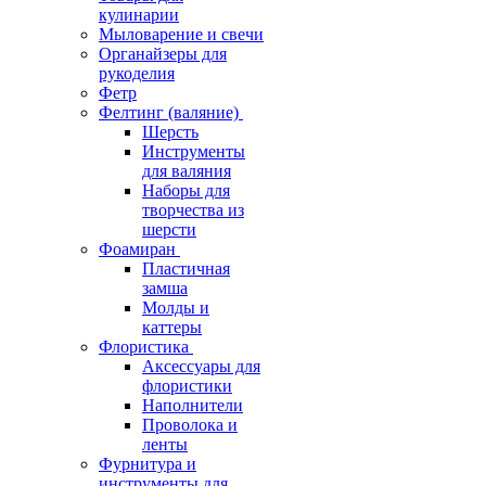
кулинарии
Мыловарение и свечи
Органайзеры для
рукоделия
Фетр
Фелтинг (валяние)
Шерсть
Инструменты
для валяния
Наборы для
творчества из
шерсти
Фоамиран
Пластичная
замша
Молды и
каттеры
Флористика
Аксессуары для
флористики
Наполнители
Проволока и
ленты
Фурнитура и
инструменты для