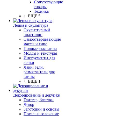
Сопутствующие
товары
Техника
+ ЕЩЕ 5
Лепка и скульптура
Скульптурный
пластилин
Самоотвердевающие
массы и гипс
Полимерная глина
Молды и текстуры
Инструменты для
лепки
Лаки, гели,
размягчители для
глины
+ ЕЩЕ 1
Декорирование и декупаж
Глиттер, блестки
Декор
Заготовки и основы
Поталь и золочение