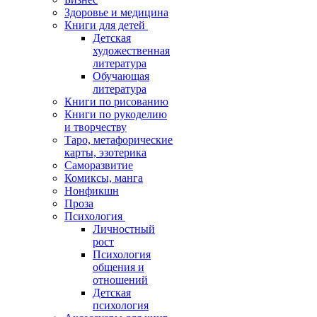
Здоровье и медицина
Книги для детей
Детская
художественная
литература
Обучающая
литература
Книги по рисованию
Книги по рукоделию
и творчеству
Таро, метафорические
карты, эзотерика
Саморазвитие
Комиксы, манга
Нонфикшн
Проза
Психология
Личностный
рост
Психология
общения и
отношений
Детская
психология