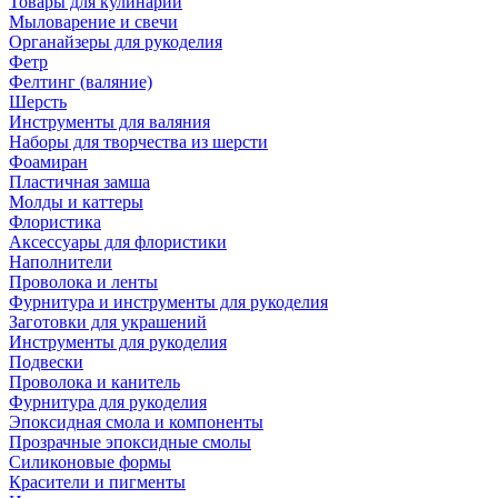
Товары для кулинарии
Мыловарение и свечи
Органайзеры для рукоделия
Фетр
Фелтинг (валяние)
Шерсть
Инструменты для валяния
Наборы для творчества из шерсти
Фоамиран
Пластичная замша
Молды и каттеры
Флористика
Аксессуары для флористики
Наполнители
Проволока и ленты
Фурнитура и инструменты для рукоделия
Заготовки для украшений
Инструменты для рукоделия
Подвески
Проволока и канитель
Фурнитура для рукоделия
Эпоксидная смола и компоненты
Прозрачные эпоксидные смолы
Силиконовые формы
Красители и пигменты