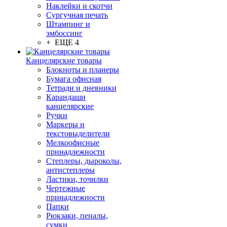
Наклейки и скотчи
Сургучная печать
Штампинг и
эмбоссинг
+ ЕЩЕ 4
Канцелярские товары
Блокноты и планеры
Бумага офисная
Тетради и дневники
Карандаши
канцелярские
Ручки
Маркеры и
текстовыделители
Мелкоофисные
принадлежности
Степлеры, дыроколы,
антистеплеры
Ластики, точилки
Чертежные
принадлежности
Папки
Рюкзаки, пеналы,
сумки