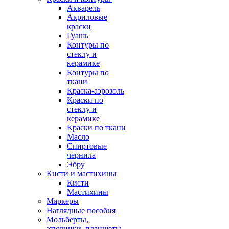
Акварель
Акриловые
краски
Гуашь
Контуры по
стеклу и
керамике
Контуры по
ткани
Краска-аэрозоль
Краски по
стеклу и
керамике
Краски по ткани
Масло
Спиртовые
чернила
Эбру
Кисти и мастихины
Кисти
Мастихины
Маркеры
Наглядные пособия
Мольберты,
этюдники, планшеты