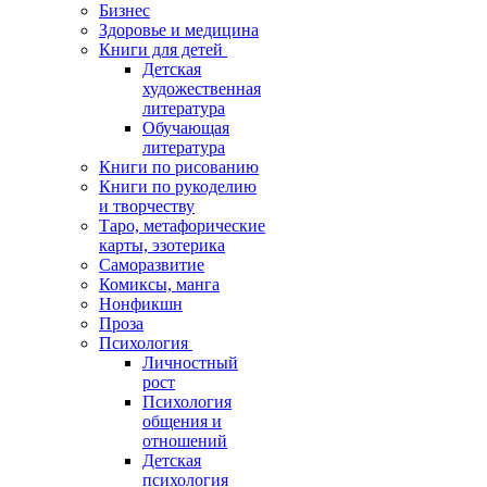
Бизнес
Здоровье и медицина
Книги для детей
Детская
художественная
литература
Обучающая
литература
Книги по рисованию
Книги по рукоделию
и творчеству
Таро, метафорические
карты, эзотерика
Саморазвитие
Комиксы, манга
Нонфикшн
Проза
Психология
Личностный
рост
Психология
общения и
отношений
Детская
психология