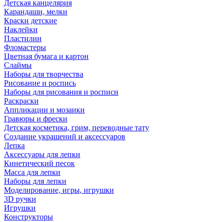
Детская канцелярия
Карандаши, мелки
Краски детские
Наклейки
Пластилин
Фломастеры
Цветная бумага и картон
Слаймы
Наборы для творчества
Рисование и роспись
Наборы для рисования и росписи
Раскраски
Аппликации и мозаики
Гравюры и фрески
Детская косметика, грим, переводные тату
Создание украшений и аксессуаров
Лепка
Аксессуары для лепки
Кинетический песок
Масса для лепки
Наборы для лепки
Моделирование, игры, игрушки
3D ручки
Игрушки
Конструкторы