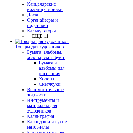
Канцелярские
ножницы и ножи
Доски
Органайзеры и
подставки
Калькуляторы
+ ЕЩЕ 11
Товары для художников
Бумага, альбомы,
холсты, скетчбуки
Бумага и
альбомы для
рисования
Холсты
Скетчбуки
Вспомогательные
жидкости
Инструменты и
материалы для
художников
Каллиграфия
Карандаши и сухие
материалы
Краски и контуры