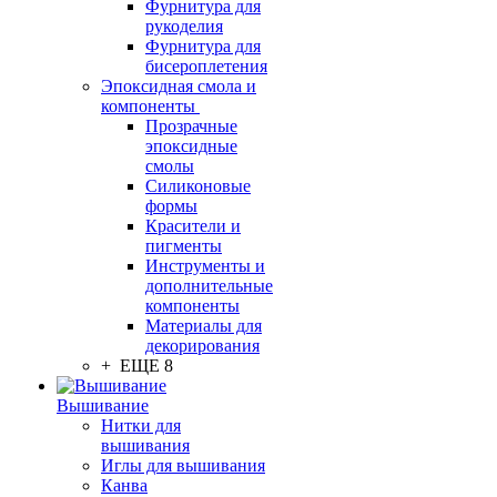
Фурнитура для
рукоделия
Фурнитура для
бисероплетения
Эпоксидная смола и
компоненты
Прозрачные
эпоксидные
смолы
Силиконовые
формы
Красители и
пигменты
Инструменты и
дополнительные
компоненты
Материалы для
декорирования
+ ЕЩЕ 8
Вышивание
Нитки для
вышивания
Иглы для вышивания
Канва