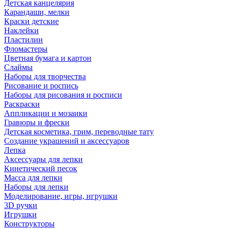
Детская канцелярия
Карандаши, мелки
Краски детские
Наклейки
Пластилин
Фломастеры
Цветная бумага и картон
Слаймы
Наборы для творчества
Рисование и роспись
Наборы для рисования и росписи
Раскраски
Аппликации и мозаики
Гравюры и фрески
Детская косметика, грим, переводные тату
Создание украшений и аксессуаров
Лепка
Аксессуары для лепки
Кинетический песок
Масса для лепки
Наборы для лепки
Моделирование, игры, игрушки
3D ручки
Игрушки
Конструкторы