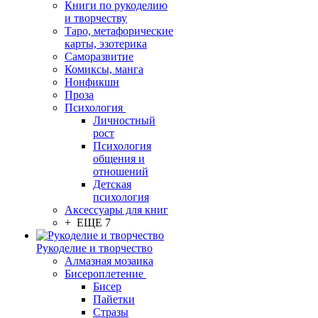
Книги по рукоделию
и творчеству
Таро, метафорические
карты, эзотерика
Саморазвитие
Комиксы, манга
Нонфикшн
Проза
Психология
Личностный
рост
Психология
общения и
отношений
Детская
психология
Аксессуары для книг
+ ЕЩЕ 7
Рукоделие и творчество
Алмазная мозаика
Бисероплетение
Бисер
Пайетки
Стразы