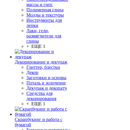
массы и гипс
Полимерная глина
Молды и текстуры
Инструменты для
лепки
Лаки, гели,
размягчители для
глины
+ ЕЩЕ 1
Декорирование и декупаж
Глиттер, блестки
Декор
Заготовки и основы
Поталь и золочение
Декупаж и декопатч
Средства для
декорирования
+ ЕЩЕ 1
Скрапбукинг и работа с
бумагой
Бумажные материалы