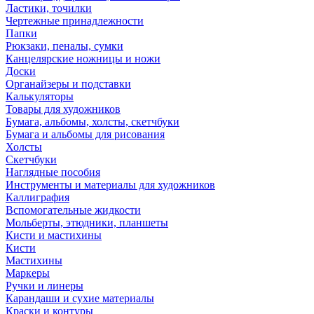
Ластики, точилки
Чертежные принадлежности
Папки
Рюкзаки, пеналы, сумки
Канцелярские ножницы и ножи
Доски
Органайзеры и подставки
Калькуляторы
Товары для художников
Бумага, альбомы, холсты, скетчбуки
Бумага и альбомы для рисования
Холсты
Скетчбуки
Наглядные пособия
Инструменты и материалы для художников
Каллиграфия
Вспомогательные жидкости
Мольберты, этюдники, планшеты
Кисти и мастихины
Кисти
Мастихины
Маркеры
Ручки и линеры
Карандаши и сухие материалы
Краски и контуры