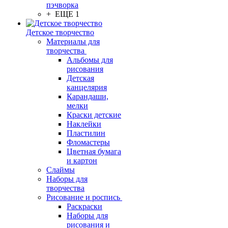
пэчворка
+ ЕЩЕ 1
Детское творчество
Материалы для
творчества
Альбомы для
рисования
Детская
канцелярия
Карандаши,
мелки
Краски детские
Наклейки
Пластилин
Фломастеры
Цветная бумага
и картон
Слаймы
Наборы для
творчества
Рисование и роспись
Раскраски
Наборы для
рисования и