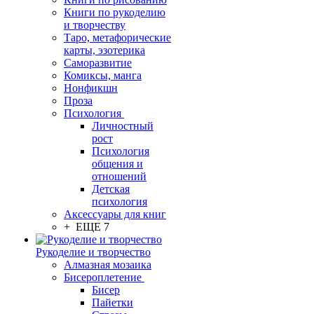
Книги по рукоделию
и творчеству
Таро, метафорические
карты, эзотерика
Саморазвитие
Комиксы, манга
Нонфикшн
Проза
Психология
Личностный
рост
Психология
общения и
отношений
Детская
психология
Аксессуары для книг
+ ЕЩЕ 7
Рукоделие и творчество
Алмазная мозаика
Бисероплетение
Бисер
Пайетки