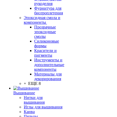
рукоделия
Фурнитура для
бисероплетения
Эпоксидная смола и
компоненты
Прозрачные
эпоксидные
смолы
Силиконовые
формы
Красители и
пигменты
Инструменты и
дополнительные
компоненты
Материалы для
декорирования
+ ЕЩЕ 8
Вышивание
Нитки для
вышивания
Иглы для вышивания
Канва
Пяльцы