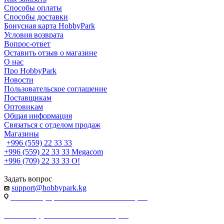
Способы оплаты
Способы доставки
Бонусная карта HobbyPark
Условия возврата
Вопрос-ответ
Оставить отзыв о магазине
О нас
Про HobbyPark
Новости
Пользовательское соглашение
Поставщикам
Оптовикам
Общая информация
Связаться с отделом продаж
Магазины
+996 (559) 22 33 33
+996 (559) 22 33 33
Megacom
+996 (709) 22 33 33
O!
Задать вопрос
support@hobbypark.kg
г. Бишкек, пр-т. Чынгыза Айтматова, 91
г. Бишкек, ул. Якова Логвиненко, 55