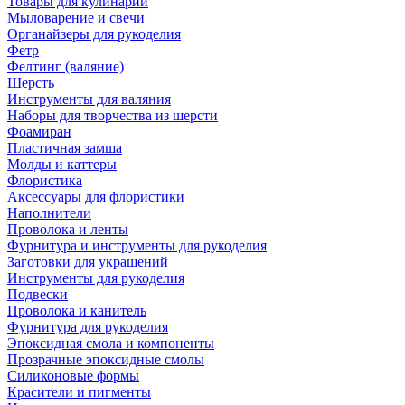
Товары для кулинарии
Мыловарение и свечи
Органайзеры для рукоделия
Фетр
Фелтинг (валяние)
Шерсть
Инструменты для валяния
Наборы для творчества из шерсти
Фоамиран
Пластичная замша
Молды и каттеры
Флористика
Аксессуары для флористики
Наполнители
Проволока и ленты
Фурнитура и инструменты для рукоделия
Заготовки для украшений
Инструменты для рукоделия
Подвески
Проволока и канитель
Фурнитура для рукоделия
Эпоксидная смола и компоненты
Прозрачные эпоксидные смолы
Силиконовые формы
Красители и пигменты