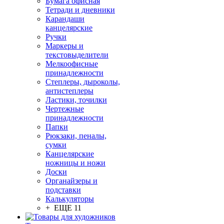
Бумага офисная
Тетради и дневники
Карандаши
канцелярские
Ручки
Маркеры и
текстовыделители
Мелкоофисные
принадлежности
Степлеры, дыроколы,
антистеплеры
Ластики, точилки
Чертежные
принадлежности
Папки
Рюкзаки, пеналы,
сумки
Канцелярские
ножницы и ножи
Доски
Органайзеры и
подставки
Калькуляторы
+ ЕЩЕ 11