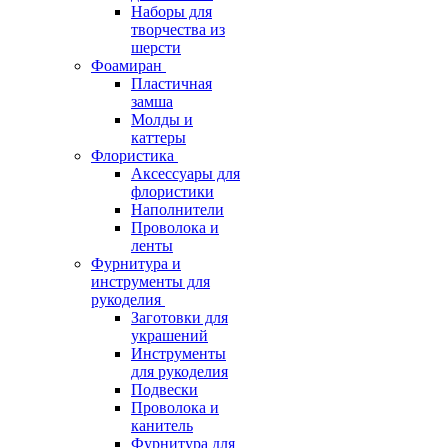
Наборы для
творчества из
шерсти
Фоамиран
Пластичная
замша
Молды и
каттеры
Флористика
Аксессуары для
флористики
Наполнители
Проволока и
ленты
Фурнитура и
инструменты для
рукоделия
Заготовки для
украшений
Инструменты
для рукоделия
Подвески
Проволока и
канитель
Фурнитура для