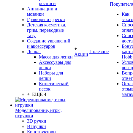
росписи
Покупател
Аппликации и
мозаики
Как
Гравюры и фрески
заказ
Детская косметика,
Спос
грим, переводные
опла
тату
Спос
Создание украшений
дост
и аксессуаров
Бону
Лепка
Полезное
карта
Акции
Масса для лепки
Hobb
Аксессуары для
Усло
лепки
возвр
Наборы для
Вопр
лепки
ответ
Кинетический
Оста
песок
отзыв
+ ЕЩЕ 4
мага
Моделирование, игры,
игрушки
3D ручки
Игрушки
Конструкторы