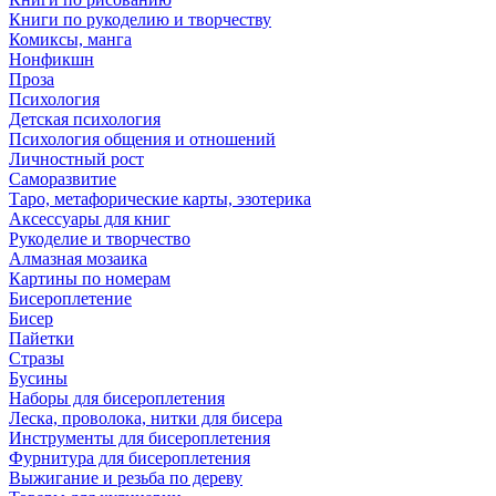
Книги по рукоделию и творчеству
Комиксы, манга
Нонфикшн
Проза
Психология
Детская психология
Психология общения и отношений
Личностный рост
Саморазвитие
Таро, метафорические карты, эзотерика
Аксессуары для книг
Рукоделие и творчество
Алмазная мозаика
Картины по номерам
Бисероплетение
Бисер
Пайетки
Стразы
Бусины
Наборы для бисероплетения
Леска, проволока, нитки для бисера
Инструменты для бисероплетения
Фурнитура для бисероплетения
Выжигание и резьба по дереву