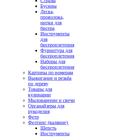
Стразы
Бусины
Леска,
проволока,
нитки для
бисера
Инструменты
для
бисероплетения
Фурнитура для
бисероплетения
Наборы для
бисероплетения
Картины по номерам
Выжигание и резьба
по дереву
Товары для
кулинарии
Мыловарение и свечи
Органайзеры для
рукоделия
Фетр
Фелтинг (валяние)
Шерсть
Инструменты