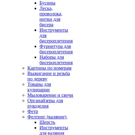
Бусины
Леска,
проволока,
нитки для
бисера
Инструменты
для
бисероплетения
Фурнитура для
бисероплетения
Наборы для
бисероплетения
Картины по номерам
Выжигание и резьба
по дереву
Товары для
кулинарии
Мыловарение и свечи
Органайзеры для
рукоделия
Фетр
Фелтинг (валяние)
Шерсть
Инструменты
для валяния