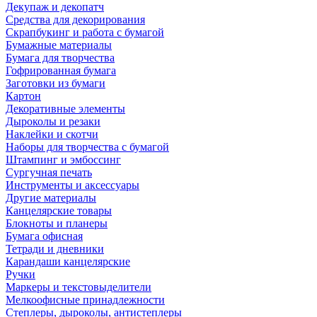
Декупаж и декопатч
Средства для декорирования
Скрапбукинг и работа с бумагой
Бумажные материалы
Бумага для творчества
Гофрированная бумага
Заготовки из бумаги
Картон
Декоративные элементы
Дыроколы и резаки
Наклейки и скотчи
Наборы для творчества с бумагой
Штампинг и эмбоссинг
Сургучная печать
Инструменты и аксессуары
Другие материалы
Канцелярские товары
Блокноты и планеры
Бумага офисная
Тетради и дневники
Карандаши канцелярские
Ручки
Маркеры и текстовыделители
Мелкоофисные принадлежности
Степлеры, дыроколы, антистеплеры