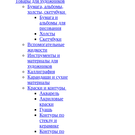
Товары для художников
Бумага, альбомы,
холсты, скетчбуки
Бумага и
альбомы для
рисования
Холсты
Скетчбуки
Вспомогательные
жидкости
Инструменты и
материалы для
художников
Каллиграфия
Карандаши и сухие
материалы
Краски и контуры
Акварель
Акриловые
краски
Гуашь
Контуры по
стеклу и
керамике
Контуры по