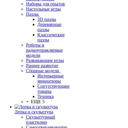
Наборы для опытов
Настольные игры
Пазлы
3D пазлы
Деревянные
пазлы
Классические
пазлы
Роботы и
радиоуправляемые
модели
Развивающие игры
Раннее развитие
Сборные модели
Интерьерные
миниатюры
Сопутствующие
товары
Техника
+ ЕЩЕ 5
Лепка и скульптура
Скульптурный
пластилин
Самоотвердевающие