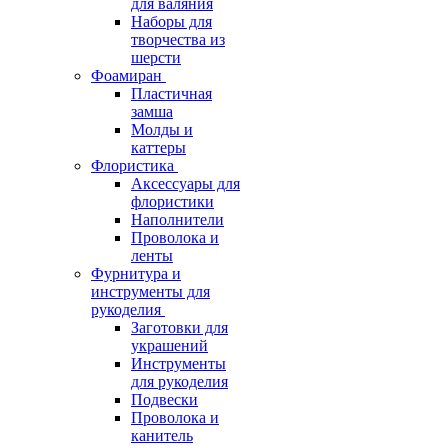
для валяния
Наборы для
творчества из
шерсти
Фоамиран
Пластичная
замша
Молды и
каттеры
Флористика
Аксессуары для
флористики
Наполнители
Проволока и
ленты
Фурнитура и
инструменты для
рукоделия
Заготовки для
украшений
Инструменты
для рукоделия
Подвески
Проволока и
канитель