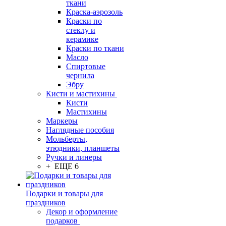
ткани
Краска-аэрозоль
Краски по
стеклу и
керамике
Краски по ткани
Масло
Спиртовые
чернила
Эбру
Кисти и мастихины
Кисти
Мастихины
Маркеры
Наглядные пособия
Мольберты,
этюдники, планшеты
Ручки и линеры
+ ЕЩЕ 6
Подарки и товары для
праздников
Декор и оформление
подарков