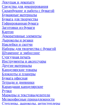
Декупаж и декопатч
Средства для декорирования
Скрапбукинг и работа с бумагой
Бумажные материалы
Бумага для творчества
Гофрированная бумага
Заготовки из бумаги
Картон
Декоративные элементы
Дыроколы и резаки
Наклейки и скотчи
Наборы для творчества с бумагой
Штампинг и эмбоссинг
Сургучная печать
Инструменты и аксессуары
Другие материалы
Канцелярские товары
Блокноты и планеры
Бумага офисная
Тетради и дневники
Карандаши канцелярские
Ручки
Маркеры и текстовыделители
Мелкоофисные принадлежности
Степлеры, дыроколы, антистеплеры