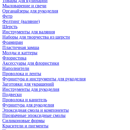
Товары для кулинарии
Мыловарение и свечи
Органайзеры для рукоделия
Фетр
Фелтинг (валяние)
Шерсть
Инструменты для валяния
Наборы для творчества из шерсти
Фоамиран
Пластичная замша
Молды и каттеры
Флористика
Аксессуары для флористики
Наполнители
Проволока и ленты
Фурнитура и инструменты для рукоделия
Заготовки для украшений
Инструменты для рукоделия
Подвески
Проволока и канитель
Фурнитура для рукоделия
Эпоксидная смола и компоненты
Прозрачные эпоксидные смолы
Силиконовые формы
Красители и пигменты