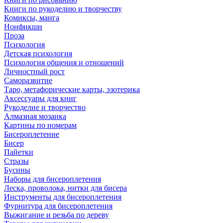
Книги по рукоделию и творчеству
Комиксы, манга
Нонфикшн
Проза
Психология
Детская психология
Психология общения и отношений
Личностный рост
Саморазвитие
Таро, метафорические карты, эзотерика
Аксессуары для книг
Рукоделие и творчество
Алмазная мозаика
Картины по номерам
Бисероплетение
Бисер
Пайетки
Стразы
Бусины
Наборы для бисероплетения
Леска, проволока, нитки для бисера
Инструменты для бисероплетения
Фурнитура для бисероплетения
Выжигание и резьба по дереву