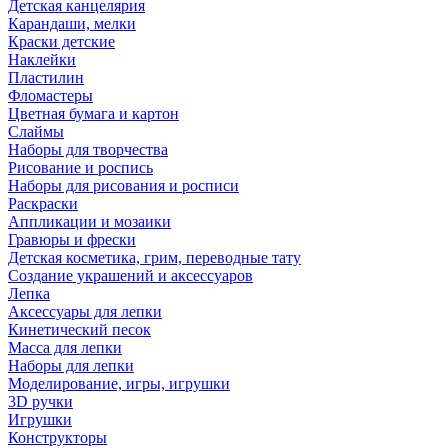
Детская канцелярия
Карандаши, мелки
Краски детские
Наклейки
Пластилин
Фломастеры
Цветная бумага и картон
Слаймы
Наборы для творчества
Рисование и роспись
Наборы для рисования и росписи
Раскраски
Аппликации и мозаики
Гравюры и фрески
Детская косметика, грим, переводные тату
Создание украшений и аксессуаров
Лепка
Аксессуары для лепки
Кинетический песок
Масса для лепки
Наборы для лепки
Моделирование, игры, игрушки
3D ручки
Игрушки
Конструкторы