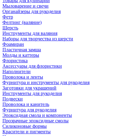
Товары для кулинарии
Мыловарение и свечи
Органайзеры для рукоделия
Фетр
Фелтинг (валяние)
Шерсть
Инструменты для валяния
Наборы для творчества из шерсти
Фоамиран
Пластичная замша
Молды и каттеры
Флористика
Аксессуары для флористики
Наполнители
Проволока и ленты
Фурнитура и инструменты для рукоделия
Заготовки для украшений
Инструменты для рукоделия
Подвески
Проволока и канитель
Фурнитура для рукоделия
Эпоксидная смола и компоненты
Прозрачные эпоксидные смолы
Силиконовые формы
Красители и пигменты