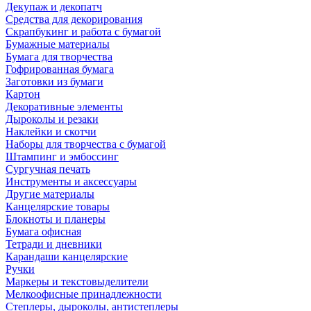
Декупаж и декопатч
Средства для декорирования
Скрапбукинг и работа с бумагой
Бумажные материалы
Бумага для творчества
Гофрированная бумага
Заготовки из бумаги
Картон
Декоративные элементы
Дыроколы и резаки
Наклейки и скотчи
Наборы для творчества с бумагой
Штампинг и эмбоссинг
Сургучная печать
Инструменты и аксессуары
Другие материалы
Канцелярские товары
Блокноты и планеры
Бумага офисная
Тетради и дневники
Карандаши канцелярские
Ручки
Маркеры и текстовыделители
Мелкоофисные принадлежности
Степлеры, дыроколы, антистеплеры