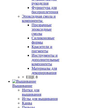
рукоделия
Фурнитура для
бисероплетения
Эпоксидная смола и
компоненты
Прозрачные
эпоксидные
смолы
Силиконовые
формы
Красители и
пигменты
Инструменты и
дополнительные
компоненты
Материалы для
декорирования
+ ЕЩЕ 8
Вышивание
Нитки для
вышивания
Иглы для вышивания
Канва
Пяльцы