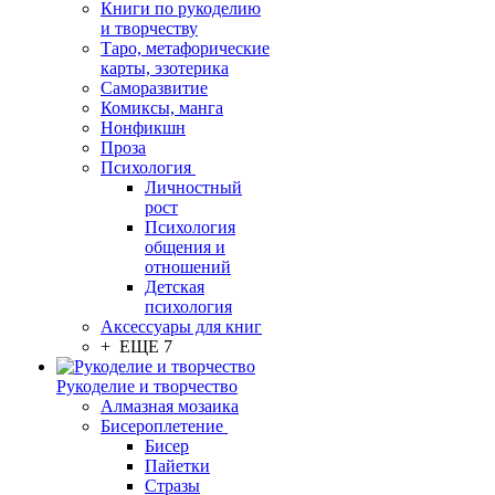
Книги по рукоделию
и творчеству
Таро, метафорические
карты, эзотерика
Саморазвитие
Комиксы, манга
Нонфикшн
Проза
Психология
Личностный
рост
Психология
общения и
отношений
Детская
психология
Аксессуары для книг
+ ЕЩЕ 7
Рукоделие и творчество
Алмазная мозаика
Бисероплетение
Бисер
Пайетки
Стразы