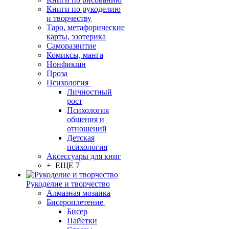
Книги по рукоделию
и творчеству
Таро, метафорические
карты, эзотерика
Саморазвитие
Комиксы, манга
Нонфикшн
Проза
Психология
Личностный
рост
Психология
общения и
отношений
Детская
психология
Аксессуары для книг
+ ЕЩЕ 7
Рукоделие и творчество
Алмазная мозаика
Бисероплетение
Бисер
Пайетки