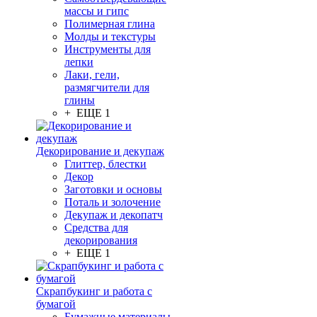
массы и гипс
Полимерная глина
Молды и текстуры
Инструменты для
лепки
Лаки, гели,
размягчители для
глины
+ ЕЩЕ 1
Декорирование и декупаж
Глиттер, блестки
Декор
Заготовки и основы
Поталь и золочение
Декупаж и декопатч
Средства для
декорирования
+ ЕЩЕ 1
Скрапбукинг и работа с
бумагой
Бумажные материалы