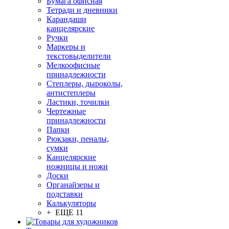
Бумага офисная
Тетради и дневники
Карандаши
канцелярские
Ручки
Маркеры и
текстовыделители
Мелкоофисные
принадлежности
Степлеры, дыроколы,
антистеплеры
Ластики, точилки
Чертежные
принадлежности
Папки
Рюкзаки, пеналы,
сумки
Канцелярские
ножницы и ножи
Доски
Органайзеры и
подставки
Калькуляторы
+ ЕЩЕ 11