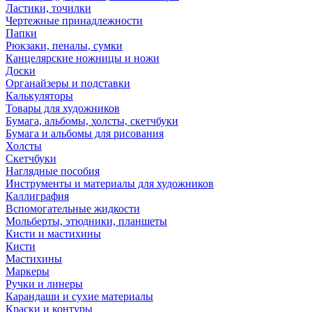
Ластики, точилки
Чертежные принадлежности
Папки
Рюкзаки, пеналы, сумки
Канцелярские ножницы и ножи
Доски
Органайзеры и подставки
Калькуляторы
Товары для художников
Бумага, альбомы, холсты, скетчбуки
Бумага и альбомы для рисования
Холсты
Скетчбуки
Наглядные пособия
Инструменты и материалы для художников
Каллиграфия
Вспомогательные жидкости
Мольберты, этюдники, планшеты
Кисти и мастихины
Кисти
Мастихины
Маркеры
Ручки и линеры
Карандаши и сухие материалы
Краски и контуры