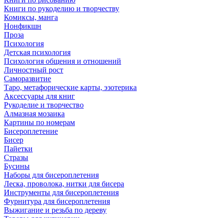
Книги по рукоделию и творчеству
Комиксы, манга
Нонфикшн
Проза
Психология
Детская психология
Психология общения и отношений
Личностный рост
Саморазвитие
Таро, метафорические карты, эзотерика
Аксессуары для книг
Рукоделие и творчество
Алмазная мозаика
Картины по номерам
Бисероплетение
Бисер
Пайетки
Стразы
Бусины
Наборы для бисероплетения
Леска, проволока, нитки для бисера
Инструменты для бисероплетения
Фурнитура для бисероплетения
Выжигание и резьба по дереву