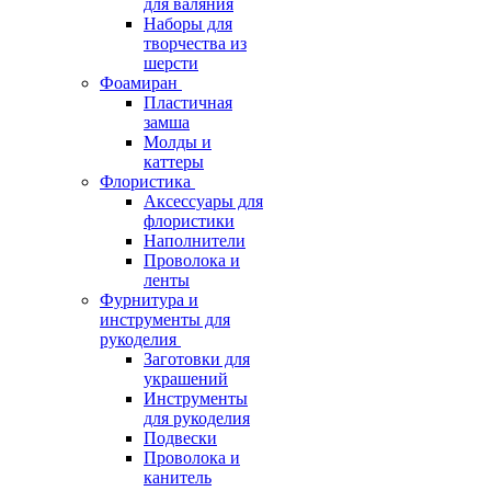
для валяния
Наборы для
творчества из
шерсти
Фоамиран
Пластичная
замша
Молды и
каттеры
Флористика
Аксессуары для
флористики
Наполнители
Проволока и
ленты
Фурнитура и
инструменты для
рукоделия
Заготовки для
украшений
Инструменты
для рукоделия
Подвески
Проволока и
канитель