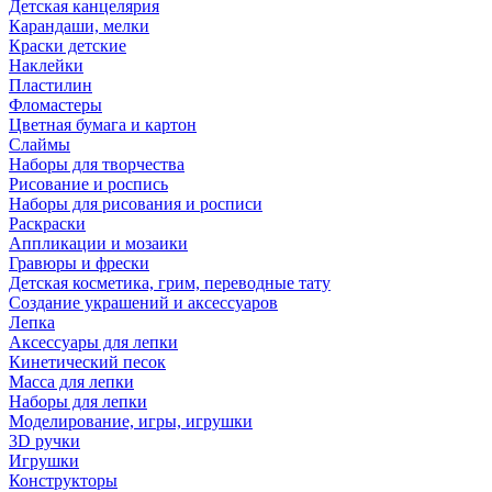
Детская канцелярия
Карандаши, мелки
Краски детские
Наклейки
Пластилин
Фломастеры
Цветная бумага и картон
Слаймы
Наборы для творчества
Рисование и роспись
Наборы для рисования и росписи
Раскраски
Аппликации и мозаики
Гравюры и фрески
Детская косметика, грим, переводные тату
Создание украшений и аксессуаров
Лепка
Аксессуары для лепки
Кинетический песок
Масса для лепки
Наборы для лепки
Моделирование, игры, игрушки
3D ручки
Игрушки
Конструкторы