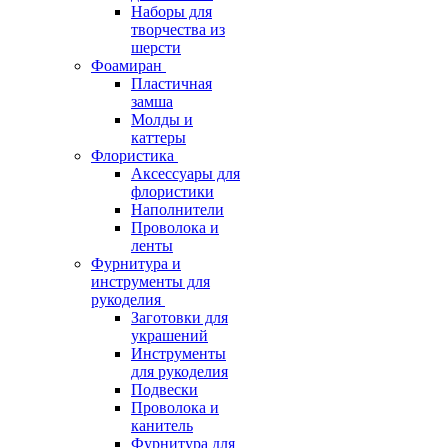
Наборы для
творчества из
шерсти
Фоамиран
Пластичная
замша
Молды и
каттеры
Флористика
Аксессуары для
флористики
Наполнители
Проволока и
ленты
Фурнитура и
инструменты для
рукоделия
Заготовки для
украшений
Инструменты
для рукоделия
Подвески
Проволока и
канитель
Фурнитура для