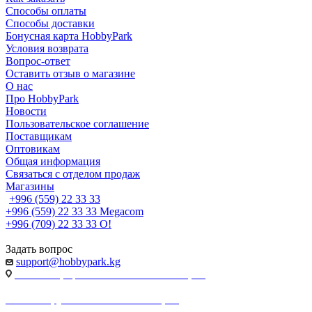
Способы оплаты
Способы доставки
Бонусная карта HobbyPark
Условия возврата
Вопрос-ответ
Оставить отзыв о магазине
О нас
Про HobbyPark
Новости
Пользовательское соглашение
Поставщикам
Оптовикам
Общая информация
Связаться с отделом продаж
Магазины
+996 (559) 22 33 33
+996 (559) 22 33 33
Megacom
+996 (709) 22 33 33
O!
Задать вопрос
support@hobbypark.kg
г. Бишкек, пр-т. Чынгыза Айтматова, 91
г. Бишкек, ул. Якова Логвиненко, 55