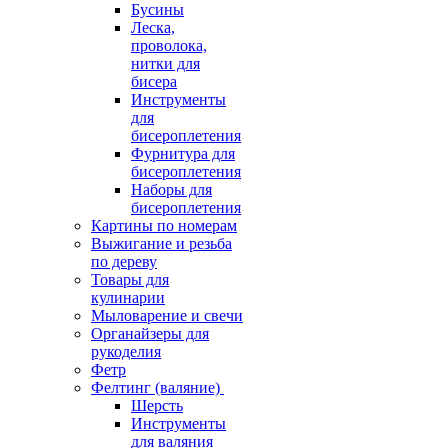
Бусины
Леска,
проволока,
нитки для
бисера
Инструменты
для
бисероплетения
Фурнитура для
бисероплетения
Наборы для
бисероплетения
Картины по номерам
Выжигание и резьба
по дереву
Товары для
кулинарии
Мыловарение и свечи
Органайзеры для
рукоделия
Фетр
Фелтинг (валяние)
Шерсть
Инструменты
для валяния