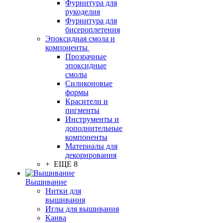
Фурнитура для
рукоделия
Фурнитура для
бисероплетения
Эпоксидная смола и
компоненты
Прозрачные
эпоксидные
смолы
Силиконовые
формы
Красители и
пигменты
Инструменты и
дополнительные
компоненты
Материалы для
декорирования
+ ЕЩЕ 8
Вышивание
Нитки для
вышивания
Иглы для вышивания
Канва