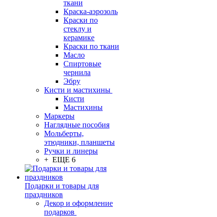
ткани
Краска-аэрозоль
Краски по
стеклу и
керамике
Краски по ткани
Масло
Спиртовые
чернила
Эбру
Кисти и мастихины
Кисти
Мастихины
Маркеры
Наглядные пособия
Мольберты,
этюдники, планшеты
Ручки и линеры
+ ЕЩЕ 6
Подарки и товары для
праздников
Декор и оформление
подарков