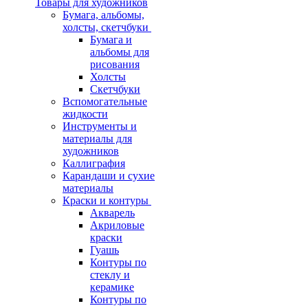
Товары для художников
Бумага, альбомы,
холсты, скетчбуки
Бумага и
альбомы для
рисования
Холсты
Скетчбуки
Вспомогательные
жидкости
Инструменты и
материалы для
художников
Каллиграфия
Карандаши и сухие
материалы
Краски и контуры
Акварель
Акриловые
краски
Гуашь
Контуры по
стеклу и
керамике
Контуры по