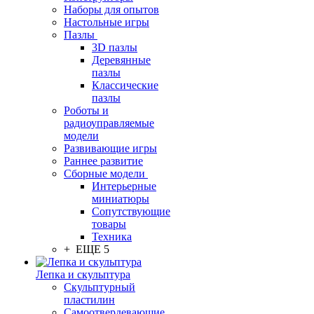
Наборы для опытов
Настольные игры
Пазлы
3D пазлы
Деревянные
пазлы
Классические
пазлы
Роботы и
радиоуправляемые
модели
Развивающие игры
Раннее развитие
Сборные модели
Интерьерные
миниатюры
Сопутствующие
товары
Техника
+ ЕЩЕ 5
Лепка и скульптура
Скульптурный
пластилин
Самоотвердевающие