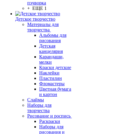
пэчворка
+ ЕЩЕ 1
Детское творчество
Материалы для
творчества
Альбомы для
рисования
Детская
канцелярия
Карандаши,
мелки
Краски детские
Наклейки
Пластилин
Фломастеры
Цветная бумага
и картон
Слаймы
Наборы для
творчества
Рисование и роспись
Раскраски
Наборы для
рисования и