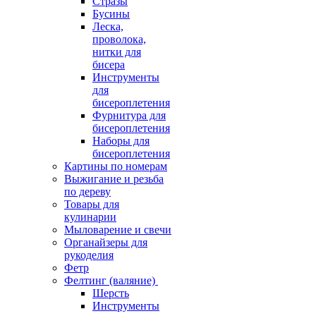
Стразы
Бусины
Леска,
проволока,
нитки для
бисера
Инструменты
для
бисероплетения
Фурнитура для
бисероплетения
Наборы для
бисероплетения
Картины по номерам
Выжигание и резьба
по дереву
Товары для
кулинарии
Мыловарение и свечи
Органайзеры для
рукоделия
Фетр
Фелтинг (валяние)
Шерсть
Инструменты