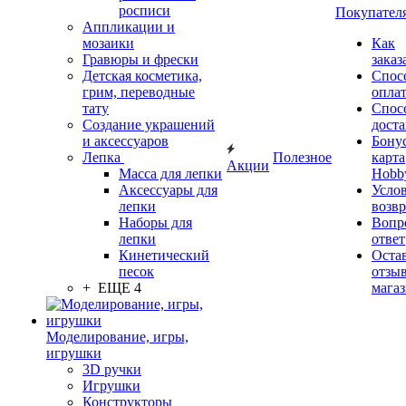
росписи
Покупател
Аппликации и
мозаики
Как
Гравюры и фрески
заказ
Детская косметика,
Спос
грим, переводные
опла
тату
Спос
Создание украшений
дост
и аксессуаров
Бону
Лепка
Полезное
карта
Акции
Масса для лепки
Hobb
Аксессуары для
Усло
лепки
возвр
Наборы для
Вопр
лепки
ответ
Кинетический
Оста
песок
отзыв
+ ЕЩЕ 4
мага
Моделирование, игры,
игрушки
3D ручки
Игрушки
Конструкторы