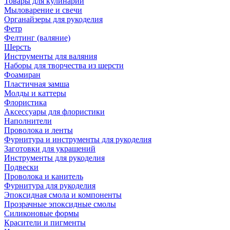
Товары для кулинарии
Мыловарение и свечи
Органайзеры для рукоделия
Фетр
Фелтинг (валяние)
Шерсть
Инструменты для валяния
Наборы для творчества из шерсти
Фоамиран
Пластичная замша
Молды и каттеры
Флористика
Аксессуары для флористики
Наполнители
Проволока и ленты
Фурнитура и инструменты для рукоделия
Заготовки для украшений
Инструменты для рукоделия
Подвески
Проволока и канитель
Фурнитура для рукоделия
Эпоксидная смола и компоненты
Прозрачные эпоксидные смолы
Силиконовые формы
Красители и пигменты