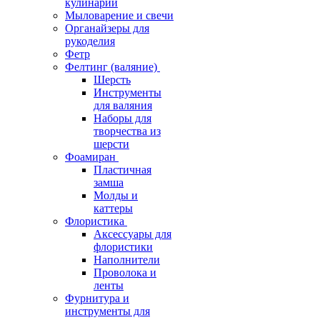
кулинарии
Мыловарение и свечи
Органайзеры для
рукоделия
Фетр
Фелтинг (валяние)
Шерсть
Инструменты
для валяния
Наборы для
творчества из
шерсти
Фоамиран
Пластичная
замша
Молды и
каттеры
Флористика
Аксессуары для
флористики
Наполнители
Проволока и
ленты
Фурнитура и
инструменты для