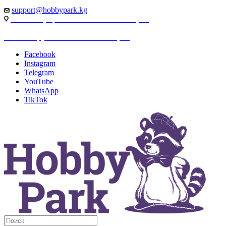
support@hobbypark.kg
г. Бишкек, пр-т. Чынгыза Айтматова, 91
г. Бишкек, ул. Якова Логвиненко, 55
Facebook
Instagram
Telegram
YouTube
WhatsApp
TikTok