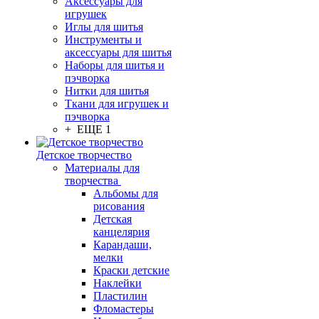
Аксессуары для
игрушек
Иглы для шитья
Инструменты и
аксессуары для шитья
Наборы для шитья и
пэчворка
Нитки для шитья
Ткани для игрушек и
пэчворка
+ ЕЩЕ 1
Детское творчество
Материалы для
творчества
Альбомы для
рисования
Детская
канцелярия
Карандаши,
мелки
Краски детские
Наклейки
Пластилин
Фломастеры