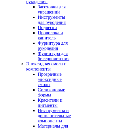
рукоделия
Заготовки для
украшений
Инструменты
для рукоделия
Подвески
Проволока и
канитель
Фурнитура для
рукоделия
Фурнитура для
бисероплетения
Эпоксидная смола и
компоненты
Прозрачные
эпоксидные
смолы
Силиконовые
формы
Красители и
пигменты
Инструменты и
дополнительные
компоненты
Материалы для