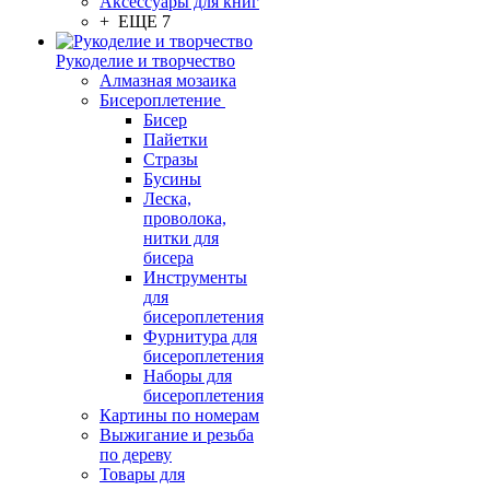
Аксессуары для книг
+ ЕЩЕ 7
Рукоделие и творчество
Алмазная мозаика
Бисероплетение
Бисер
Пайетки
Стразы
Бусины
Леска,
проволока,
нитки для
бисера
Инструменты
для
бисероплетения
Фурнитура для
бисероплетения
Наборы для
бисероплетения
Картины по номерам
Выжигание и резьба
по дереву
Товары для