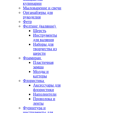
кулинарии
Мыловарение и свечи
Органайзеры для
рукоделия
Фетр
Фелтинг (валяние)
Шерсть
Инструменты
для валяния
Наборы для
творчества из
шерсти
Фоамиран
Пластичная
замша
Молды и
каттеры
Флористика
Аксессуары для
флористики
Наполнители
Проволока и
ленты
Фурнитура и
инструменты для