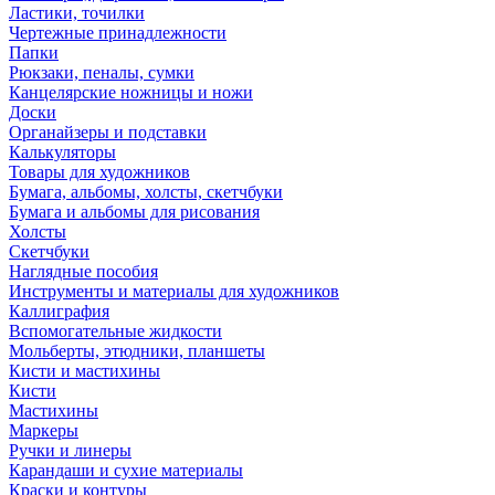
Ластики, точилки
Чертежные принадлежности
Папки
Рюкзаки, пеналы, сумки
Канцелярские ножницы и ножи
Доски
Органайзеры и подставки
Калькуляторы
Товары для художников
Бумага, альбомы, холсты, скетчбуки
Бумага и альбомы для рисования
Холсты
Скетчбуки
Наглядные пособия
Инструменты и материалы для художников
Каллиграфия
Вспомогательные жидкости
Мольберты, этюдники, планшеты
Кисти и мастихины
Кисти
Мастихины
Маркеры
Ручки и линеры
Карандаши и сухие материалы
Краски и контуры