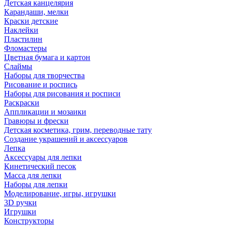
Детская канцелярия
Карандаши, мелки
Краски детские
Наклейки
Пластилин
Фломастеры
Цветная бумага и картон
Слаймы
Наборы для творчества
Рисование и роспись
Наборы для рисования и росписи
Раскраски
Аппликации и мозаики
Гравюры и фрески
Детская косметика, грим, переводные тату
Создание украшений и аксессуаров
Лепка
Аксессуары для лепки
Кинетический песок
Масса для лепки
Наборы для лепки
Моделирование, игры, игрушки
3D ручки
Игрушки
Конструкторы