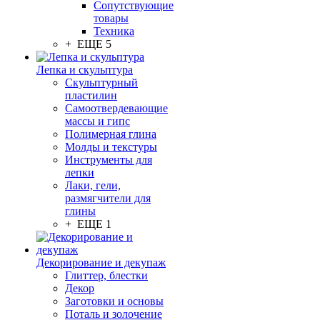
Сопутствующие
товары
Техника
+ ЕЩЕ 5
Лепка и скульптура
Скульптурный
пластилин
Самоотвердевающие
массы и гипс
Полимерная глина
Молды и текстуры
Инструменты для
лепки
Лаки, гели,
размягчители для
глины
+ ЕЩЕ 1
Декорирование и декупаж
Глиттер, блестки
Декор
Заготовки и основы
Поталь и золочение