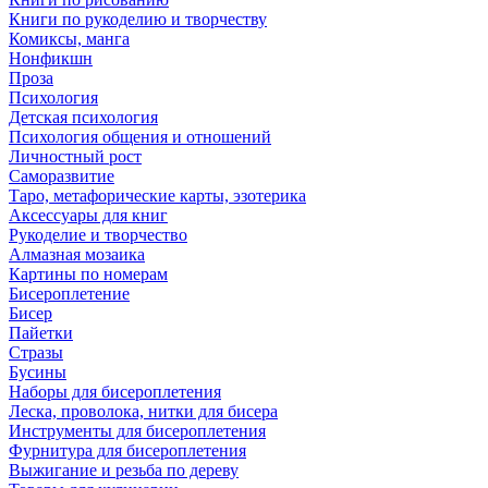
Книги по рукоделию и творчеству
Комиксы, манга
Нонфикшн
Проза
Психология
Детская психология
Психология общения и отношений
Личностный рост
Саморазвитие
Таро, метафорические карты, эзотерика
Аксессуары для книг
Рукоделие и творчество
Алмазная мозаика
Картины по номерам
Бисероплетение
Бисер
Пайетки
Стразы
Бусины
Наборы для бисероплетения
Леска, проволока, нитки для бисера
Инструменты для бисероплетения
Фурнитура для бисероплетения
Выжигание и резьба по дереву