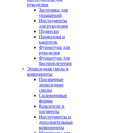
рукоделия
Заготовки для
украшений
Инструменты
для рукоделия
Подвески
Проволока и
канитель
Фурнитура для
рукоделия
Фурнитура для
бисероплетения
Эпоксидная смола и
компоненты
Прозрачные
эпоксидные
смолы
Силиконовые
формы
Красители и
пигменты
Инструменты и
дополнительные
компоненты
Материалы для