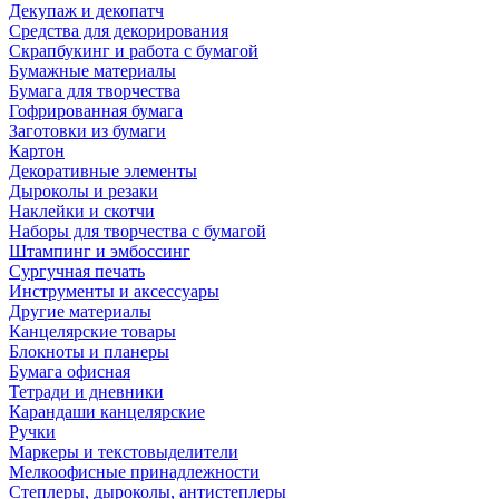
Декупаж и декопатч
Средства для декорирования
Скрапбукинг и работа с бумагой
Бумажные материалы
Бумага для творчества
Гофрированная бумага
Заготовки из бумаги
Картон
Декоративные элементы
Дыроколы и резаки
Наклейки и скотчи
Наборы для творчества с бумагой
Штампинг и эмбоссинг
Сургучная печать
Инструменты и аксессуары
Другие материалы
Канцелярские товары
Блокноты и планеры
Бумага офисная
Тетради и дневники
Карандаши канцелярские
Ручки
Маркеры и текстовыделители
Мелкоофисные принадлежности
Степлеры, дыроколы, антистеплеры