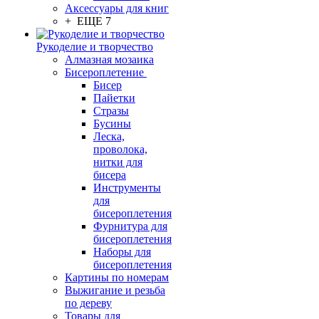
Аксессуары для книг
+ ЕЩЕ 7
Рукоделие и творчество
Алмазная мозаика
Бисероплетение
Бисер
Пайетки
Стразы
Бусины
Леска,
проволока,
нитки для
бисера
Инструменты
для
бисероплетения
Фурнитура для
бисероплетения
Наборы для
бисероплетения
Картины по номерам
Выжигание и резьба
по дереву
Товары для