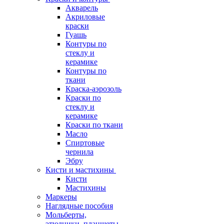
Акварель
Акриловые
краски
Гуашь
Контуры по
стеклу и
керамике
Контуры по
ткани
Краска-аэрозоль
Краски по
стеклу и
керамике
Краски по ткани
Масло
Спиртовые
чернила
Эбру
Кисти и мастихины
Кисти
Мастихины
Маркеры
Наглядные пособия
Мольберты,
этюдники, планшеты