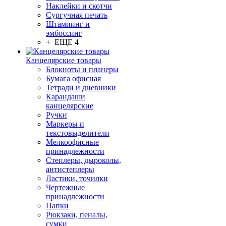
Наклейки и скотчи
Сургучная печать
Штампинг и
эмбоссинг
+ ЕЩЕ 4
Канцелярские товары
Блокноты и планеры
Бумага офисная
Тетради и дневники
Карандаши
канцелярские
Ручки
Маркеры и
текстовыделители
Мелкоофисные
принадлежности
Степлеры, дыроколы,
антистеплеры
Ластики, точилки
Чертежные
принадлежности
Папки
Рюкзаки, пеналы,
сумки