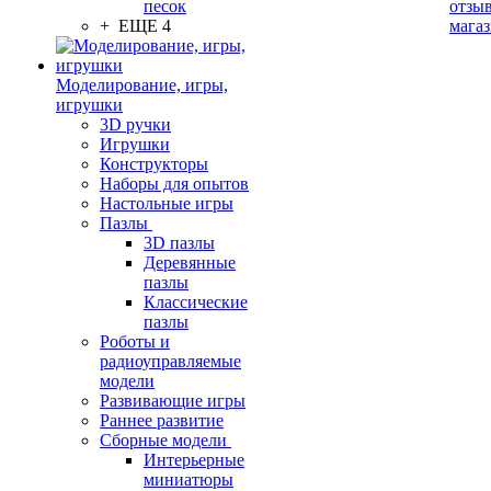
песок
отзыв
+ ЕЩЕ 4
мага
Моделирование, игры,
игрушки
3D ручки
Игрушки
Конструкторы
Наборы для опытов
Настольные игры
Пазлы
3D пазлы
Деревянные
пазлы
Классические
пазлы
Роботы и
радиоуправляемые
модели
Развивающие игры
Раннее развитие
Сборные модели
Интерьерные
миниатюры