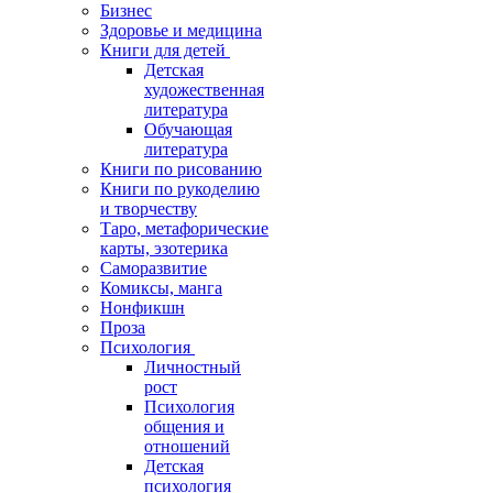
Бизнес
Здоровье и медицина
Книги для детей
Детская
художественная
литература
Обучающая
литература
Книги по рисованию
Книги по рукоделию
и творчеству
Таро, метафорические
карты, эзотерика
Саморазвитие
Комиксы, манга
Нонфикшн
Проза
Психология
Личностный
рост
Психология
общения и
отношений
Детская
психология