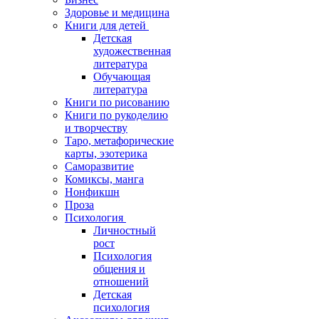
Здоровье и медицина
Книги для детей
Детская
художественная
литература
Обучающая
литература
Книги по рисованию
Книги по рукоделию
и творчеству
Таро, метафорические
карты, эзотерика
Саморазвитие
Комиксы, манга
Нонфикшн
Проза
Психология
Личностный
рост
Психология
общения и
отношений
Детская
психология