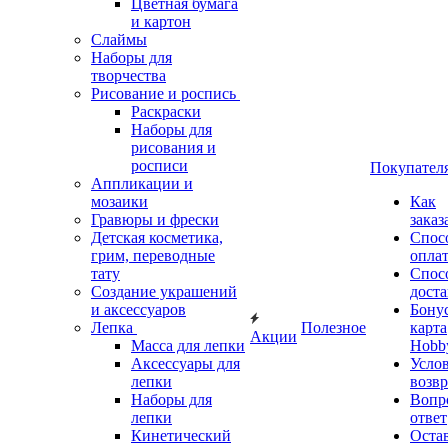
Цветная бумага
и картон
Слаймы
Наборы для
творчества
Рисование и роспись
Раскраски
Наборы для
рисования и
росписи
Покупател
Аппликации и
мозаики
Как
Гравюры и фрески
заказ
Детская косметика,
Спос
грим, переводные
опла
тату
Спос
Создание украшений
дост
и аксессуаров
Бону
Лепка
Полезное
карта
Акции
Масса для лепки
Hobb
Аксессуары для
Усло
лепки
возвр
Наборы для
Вопр
лепки
ответ
Кинетический
Оста