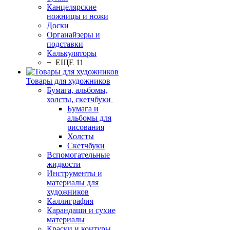
Канцелярские
ножницы и ножи
Доски
Органайзеры и
подставки
Калькуляторы
+ ЕЩЕ 11
Товары для художников
Бумага, альбомы,
холсты, скетчбуки
Бумага и
альбомы для
рисования
Холсты
Скетчбуки
Вспомогательные
жидкости
Инструменты и
материалы для
художников
Каллиграфия
Карандаши и сухие
материалы
Краски и контуры