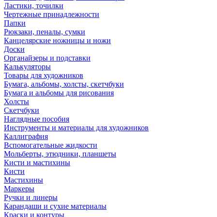
Ластики, точилки
Чертежные принадлежности
Папки
Рюкзаки, пеналы, сумки
Канцелярские ножницы и ножи
Доски
Органайзеры и подставки
Калькуляторы
Товары для художников
Бумага, альбомы, холсты, скетчбуки
Бумага и альбомы для рисования
Холсты
Скетчбуки
Наглядные пособия
Инструменты и материалы для художников
Каллиграфия
Вспомогательные жидкости
Мольберты, этюдники, планшеты
Кисти и мастихины
Кисти
Мастихины
Маркеры
Ручки и линеры
Карандаши и сухие материалы
Краски и контуры