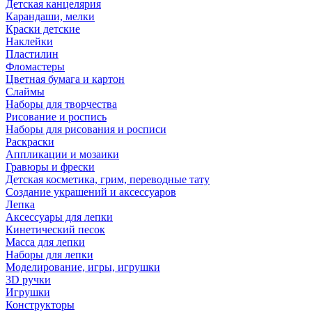
Детская канцелярия
Карандаши, мелки
Краски детские
Наклейки
Пластилин
Фломастеры
Цветная бумага и картон
Слаймы
Наборы для творчества
Рисование и роспись
Наборы для рисования и росписи
Раскраски
Аппликации и мозаики
Гравюры и фрески
Детская косметика, грим, переводные тату
Создание украшений и аксессуаров
Лепка
Аксессуары для лепки
Кинетический песок
Масса для лепки
Наборы для лепки
Моделирование, игры, игрушки
3D ручки
Игрушки
Конструкторы