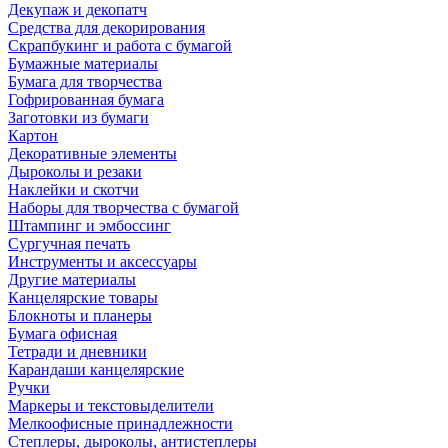
Декупаж и декопатч
Средства для декорирования
Скрапбукинг и работа с бумагой
Бумажные материалы
Бумага для творчества
Гофрированная бумага
Заготовки из бумаги
Картон
Декоративные элементы
Дыроколы и резаки
Наклейки и скотчи
Наборы для творчества с бумагой
Штампинг и эмбоссинг
Сургучная печать
Инструменты и аксессуары
Другие материалы
Канцелярские товары
Блокноты и планеры
Бумага офисная
Тетради и дневники
Карандаши канцелярские
Ручки
Маркеры и текстовыделители
Мелкоофисные принадлежности
Степлеры, дыроколы, антистеплеры