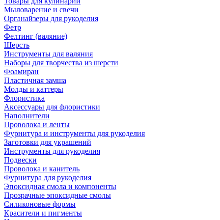
Товары для кулинарии
Мыловарение и свечи
Органайзеры для рукоделия
Фетр
Фелтинг (валяние)
Шерсть
Инструменты для валяния
Наборы для творчества из шерсти
Фоамиран
Пластичная замша
Молды и каттеры
Флористика
Аксессуары для флористики
Наполнители
Проволока и ленты
Фурнитура и инструменты для рукоделия
Заготовки для украшений
Инструменты для рукоделия
Подвески
Проволока и канитель
Фурнитура для рукоделия
Эпоксидная смола и компоненты
Прозрачные эпоксидные смолы
Силиконовые формы
Красители и пигменты