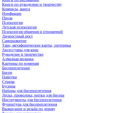
Книги по рукоделию и творчеству
Комиксы, манга
Нонфикшн
Проза
Психология
Детская психология
Психология общения и отношений
Личностный рост
Саморазвитие
Таро, метафорические карты, эзотерика
Аксессуары для книг
Рукоделие и творчество
Алмазная мозаика
Картины по номерам
Бисероплетение
Бисер
Пайетки
Стразы
Бусины
Наборы для бисероплетения
Леска, проволока, нитки для бисера
Инструменты для бисероплетения
Фурнитура для бисероплетения
Выжигание и резьба по дереву