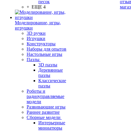
песок
отзыв
+ ЕЩЕ 4
мага
Моделирование, игры,
игрушки
3D ручки
Игрушки
Конструкторы
Наборы для опытов
Настольные игры
Пазлы
3D пазлы
Деревянные
пазлы
Классические
пазлы
Роботы и
радиоуправляемые
модели
Развивающие игры
Раннее развитие
Сборные модели
Интерьерные
миниатюры