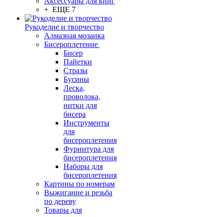
Аксессуары для книг
+ ЕЩЕ 7
Рукоделие и творчество
Алмазная мозаика
Бисероплетение
Бисер
Пайетки
Стразы
Бусины
Леска,
проволока,
нитки для
бисера
Инструменты
для
бисероплетения
Фурнитура для
бисероплетения
Наборы для
бисероплетения
Картины по номерам
Выжигание и резьба
по дереву
Товары для