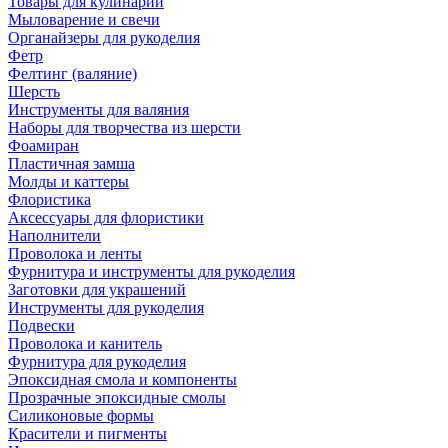
Товары для кулинарии
Мыловарение и свечи
Органайзеры для рукоделия
Фетр
Фелтинг (валяние)
Шерсть
Инструменты для валяния
Наборы для творчества из шерсти
Фоамиран
Пластичная замша
Молды и каттеры
Флористика
Аксессуары для флористики
Наполнители
Проволока и ленты
Фурнитура и инструменты для рукоделия
Заготовки для украшений
Инструменты для рукоделия
Подвески
Проволока и канитель
Фурнитура для рукоделия
Эпоксидная смола и компоненты
Прозрачные эпоксидные смолы
Силиконовые формы
Красители и пигменты