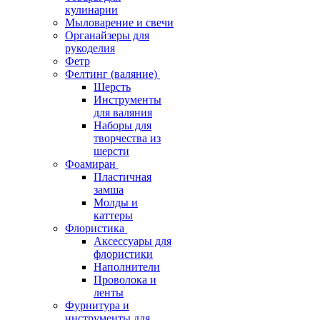
кулинарии
Мыловарение и свечи
Органайзеры для
рукоделия
Фетр
Фелтинг (валяние)
Шерсть
Инструменты
для валяния
Наборы для
творчества из
шерсти
Фоамиран
Пластичная
замша
Молды и
каттеры
Флористика
Аксессуары для
флористики
Наполнители
Проволока и
ленты
Фурнитура и
инструменты для