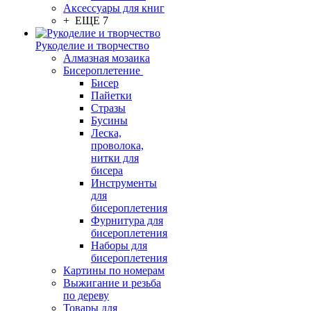
Аксессуары для книг
+ ЕЩЕ 7
Рукоделие и творчество
Алмазная мозаика
Бисероплетение
Бисер
Пайетки
Стразы
Бусины
Леска,
проволока,
нитки для
бисера
Инструменты
для
бисероплетения
Фурнитура для
бисероплетения
Наборы для
бисероплетения
Картины по номерам
Выжигание и резьба
по дереву
Товары для