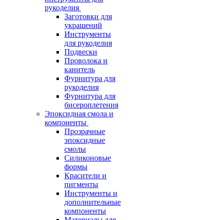
рукоделия
Заготовки для
украшений
Инструменты
для рукоделия
Подвески
Проволока и
канитель
Фурнитура для
рукоделия
Фурнитура для
бисероплетения
Эпоксидная смола и
компоненты
Прозрачные
эпоксидные
смолы
Силиконовые
формы
Красители и
пигменты
Инструменты и
дополнительные
компоненты
Материалы для