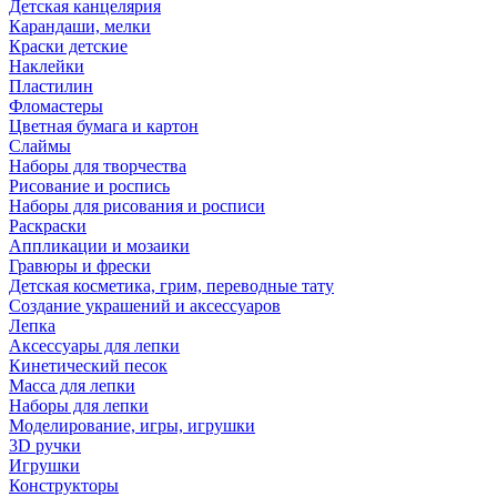
Детская канцелярия
Карандаши, мелки
Краски детские
Наклейки
Пластилин
Фломастеры
Цветная бумага и картон
Слаймы
Наборы для творчества
Рисование и роспись
Наборы для рисования и росписи
Раскраски
Аппликации и мозаики
Гравюры и фрески
Детская косметика, грим, переводные тату
Создание украшений и аксессуаров
Лепка
Аксессуары для лепки
Кинетический песок
Масса для лепки
Наборы для лепки
Моделирование, игры, игрушки
3D ручки
Игрушки
Конструкторы