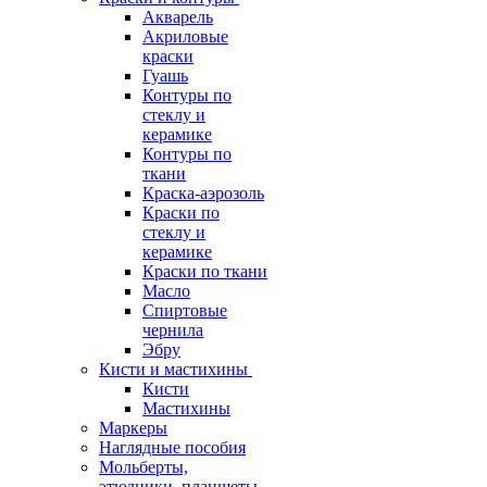
Акварель
Акриловые
краски
Гуашь
Контуры по
стеклу и
керамике
Контуры по
ткани
Краска-аэрозоль
Краски по
стеклу и
керамике
Краски по ткани
Масло
Спиртовые
чернила
Эбру
Кисти и мастихины
Кисти
Мастихины
Маркеры
Наглядные пособия
Мольберты,
этюдники, планшеты