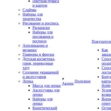
Цветная бумага
и картон
Слаймы
Наборы для
творчества
Рисование и роспись
Раскраски
Наборы для
рисования и
росписи
Покупател
Аппликации и
мозаики
Как
Гравюры и фрески
заказ
Детская косметика,
Спос
грим, переводные
опла
тату
Спос
Создание украшений
дост
и аксессуаров
Бону
Лепка
Полезное
карта
Акции
Масса для лепки
Hobb
Аксессуары для
Усло
лепки
возвр
Наборы для
Вопр
лепки
ответ
Кинетический
Оста