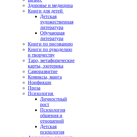
Здоровье и медицина
Книги для детей
Детская
художественная
литература
Обучающая
литература
Книги по рисованию
Книги по рукоделию
и творчеству
Таро, метафорические
карты, эзотерика
Саморазвитие
Комиксы, манга
Нонфикшн
Проза
Психология
Личностный
рост
Психология
общения и
отношений
Детская
психология