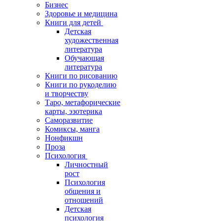
Бизнес
Здоровье и медицина
Книги для детей
Детская
художественная
литература
Обучающая
литература
Книги по рисованию
Книги по рукоделию
и творчеству
Таро, метафорические
карты, эзотерика
Саморазвитие
Комиксы, манга
Нонфикшн
Проза
Психология
Личностный
рост
Психология
общения и
отношений
Детская
психология