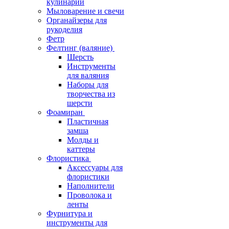
кулинарии
Мыловарение и свечи
Органайзеры для
рукоделия
Фетр
Фелтинг (валяние)
Шерсть
Инструменты
для валяния
Наборы для
творчества из
шерсти
Фоамиран
Пластичная
замша
Молды и
каттеры
Флористика
Аксессуары для
флористики
Наполнители
Проволока и
ленты
Фурнитура и
инструменты для