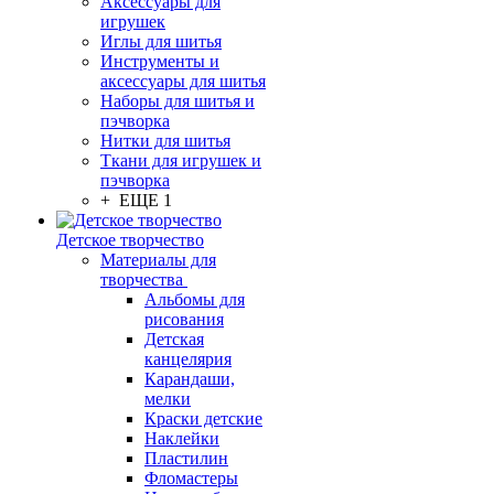
Аксессуары для
игрушек
Иглы для шитья
Инструменты и
аксессуары для шитья
Наборы для шитья и
пэчворка
Нитки для шитья
Ткани для игрушек и
пэчворка
+ ЕЩЕ 1
Детское творчество
Материалы для
творчества
Альбомы для
рисования
Детская
канцелярия
Карандаши,
мелки
Краски детские
Наклейки
Пластилин
Фломастеры