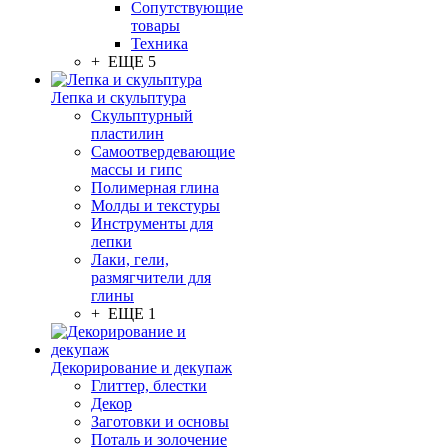
Сопутствующие
товары
Техника
+ ЕЩЕ 5
Лепка и скульптура
Скульптурный
пластилин
Самоотвердевающие
массы и гипс
Полимерная глина
Молды и текстуры
Инструменты для
лепки
Лаки, гели,
размягчители для
глины
+ ЕЩЕ 1
Декорирование и декупаж
Глиттер, блестки
Декор
Заготовки и основы
Поталь и золочение