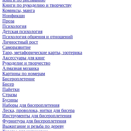
Книги по рукоделию и творчеству
Комиксы, манга
Нонфикшн
Проза
Психология
Детская психология
Психология общения и отношений
Личностный рост
Саморазвитие
Таро, метафорические карты, эзотерика
Аксессуары для книг
Рукоделие и творчество
Алмазная мозаика
Картины по номерам
Бисероплетение
Бисер
Пайетки
Стразы
Бусины
Наборы для бисероплетения
Леска, проволока, нитки для бисера
Инструменты для бисероплетения
Фурнитура для бисероплетения
Выжигание и резьба по дереву