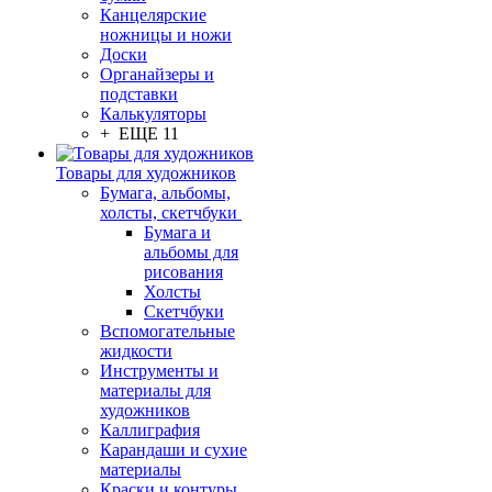
Канцелярские
ножницы и ножи
Доски
Органайзеры и
подставки
Калькуляторы
+ ЕЩЕ 11
Товары для художников
Бумага, альбомы,
холсты, скетчбуки
Бумага и
альбомы для
рисования
Холсты
Скетчбуки
Вспомогательные
жидкости
Инструменты и
материалы для
художников
Каллиграфия
Карандаши и сухие
материалы
Краски и контуры