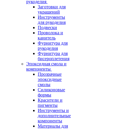
рукоделия
Заготовки для
украшений
Инструменты
для рукоделия
Подвески
Проволока и
канитель
Фурнитура для
рукоделия
Фурнитура для
бисероплетения
Эпоксидная смола и
компоненты
Прозрачные
эпоксидные
смолы
Силиконовые
формы
Красители и
пигменты
Инструменты и
дополнительные
компоненты
Материалы для