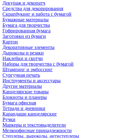
Декупаж и декопатч
Средства для декорирования
Скрапбукинг и работа с бумагой
Бумажные материалы
Бумага для творчества
Гофрированная бумага
Заготовки из бумаги
Картон
Декоративные элементы
Дыроколы и резаки
Наклейки и скотчи
Наборы для творчества с бумагой
Штампинг и эмбоссинг
Сургучная печать
Инструменты и аксессуары
Другие материалы
Канцелярские товары
Блокноты и планеры
Бумага офисная
Тетради и дневники
Карандаши канцелярские
Ручки
Маркеры и текстовыделители
Мелкоофисные принадлежности
Степлеры, дыроколы, антистеплеры