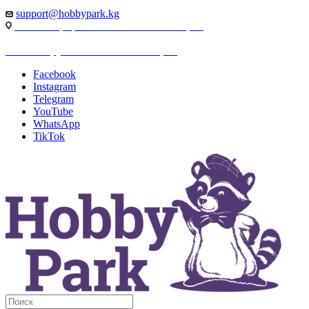
support@hobbypark.kg
г. Бишкек, пр-т. Чынгыза Айтматова, 91
г. Бишкек, ул. Якова Логвиненко, 55
Facebook
Instagram
Telegram
YouTube
WhatsApp
TikTok