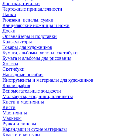
Ластики, точилки
Чертежные принадлежности
Папки
Рюкзаки, пеналы, сумки
Канцелярские ножницы и ножи
Доски
Органайзеры и подставки
Калькуляторы
Товары для художников
Бумага, альбомы, холсты, скетчбуки
Бумага и альбомы для рисования
Холсты
Скетчбуки
Наглядные пособия
Инструменты и материалы для художников
Каллиграфия
Вспомогательные жидкости
Мольберты, этюдники, планшеты
Кисти и мастихины
Кисти
Мастихины
Маркеры
Ручки и линеры
Карандаши и сухие материалы
Краски и контуры