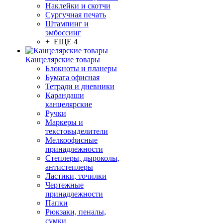
Наклейки и скотчи
Сургучная печать
Штампинг и
эмбоссинг
+ ЕЩЕ 4
Канцелярские товары
Блокноты и планеры
Бумага офисная
Тетради и дневники
Карандаши
канцелярские
Ручки
Маркеры и
текстовыделители
Мелкоофисные
принадлежности
Степлеры, дыроколы,
антистеплеры
Ластики, точилки
Чертежные
принадлежности
Папки
Рюкзаки, пеналы,
сумки