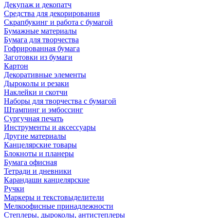
Декупаж и декопатч
Средства для декорирования
Скрапбукинг и работа с бумагой
Бумажные материалы
Бумага для творчества
Гофрированная бумага
Заготовки из бумаги
Картон
Декоративные элементы
Дыроколы и резаки
Наклейки и скотчи
Наборы для творчества с бумагой
Штампинг и эмбоссинг
Сургучная печать
Инструменты и аксессуары
Другие материалы
Канцелярские товары
Блокноты и планеры
Бумага офисная
Тетради и дневники
Карандаши канцелярские
Ручки
Маркеры и текстовыделители
Мелкоофисные принадлежности
Степлеры, дыроколы, антистеплеры