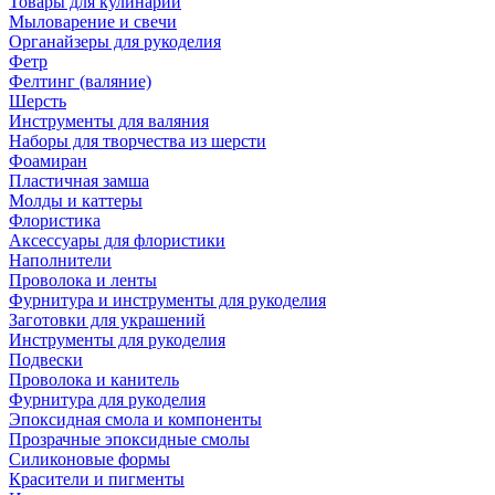
Товары для кулинарии
Мыловарение и свечи
Органайзеры для рукоделия
Фетр
Фелтинг (валяние)
Шерсть
Инструменты для валяния
Наборы для творчества из шерсти
Фоамиран
Пластичная замша
Молды и каттеры
Флористика
Аксессуары для флористики
Наполнители
Проволока и ленты
Фурнитура и инструменты для рукоделия
Заготовки для украшений
Инструменты для рукоделия
Подвески
Проволока и канитель
Фурнитура для рукоделия
Эпоксидная смола и компоненты
Прозрачные эпоксидные смолы
Силиконовые формы
Красители и пигменты