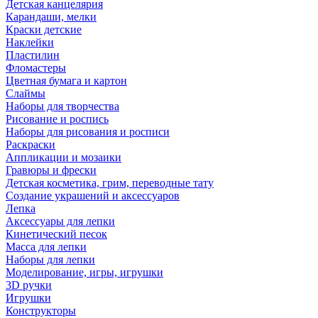
Детская канцелярия
Карандаши, мелки
Краски детские
Наклейки
Пластилин
Фломастеры
Цветная бумага и картон
Слаймы
Наборы для творчества
Рисование и роспись
Наборы для рисования и росписи
Раскраски
Аппликации и мозаики
Гравюры и фрески
Детская косметика, грим, переводные тату
Создание украшений и аксессуаров
Лепка
Аксессуары для лепки
Кинетический песок
Масса для лепки
Наборы для лепки
Моделирование, игры, игрушки
3D ручки
Игрушки
Конструкторы