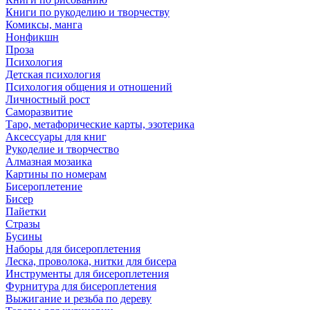
Книги по рукоделию и творчеству
Комиксы, манга
Нонфикшн
Проза
Психология
Детская психология
Психология общения и отношений
Личностный рост
Саморазвитие
Таро, метафорические карты, эзотерика
Аксессуары для книг
Рукоделие и творчество
Алмазная мозаика
Картины по номерам
Бисероплетение
Бисер
Пайетки
Стразы
Бусины
Наборы для бисероплетения
Леска, проволока, нитки для бисера
Инструменты для бисероплетения
Фурнитура для бисероплетения
Выжигание и резьба по дереву