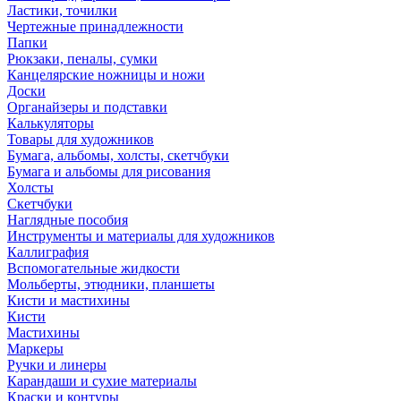
Ластики, точилки
Чертежные принадлежности
Папки
Рюкзаки, пеналы, сумки
Канцелярские ножницы и ножи
Доски
Органайзеры и подставки
Калькуляторы
Товары для художников
Бумага, альбомы, холсты, скетчбуки
Бумага и альбомы для рисования
Холсты
Скетчбуки
Наглядные пособия
Инструменты и материалы для художников
Каллиграфия
Вспомогательные жидкости
Мольберты, этюдники, планшеты
Кисти и мастихины
Кисти
Мастихины
Маркеры
Ручки и линеры
Карандаши и сухие материалы
Краски и контуры