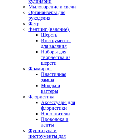
кулинарии
Мыловарение и свечи
Органайзеры для
рукоделия
Фетр
Фелтинг (валяние)
Шерсть
Инструменты
для валяния
Наборы для
творчества из
шерсти
Фоамиран
Пластичная
замша
Молды и
каттеры
Флористика
Аксессуары для
флористики
Наполнители
Проволока и
ленты
Фурнитура и
инструменты для