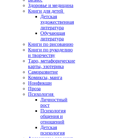
Здоровье и медицина
Книги для детей
Детская
художественная
литература
Обучающая
литература
Книги по рисованию
Книги по рукоделию
и творчеству
Таро, метафорические
карты, эзотерика
Саморазвитие
Комиксы, манга
Нонфикшн
Проза
Психология
Личностный
рост
Психология
общения и
отношений
Детская
психология