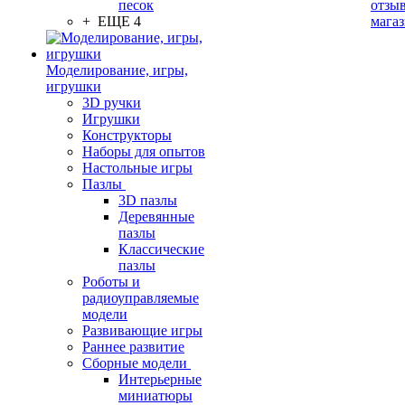
песок
отзыв
+ ЕЩЕ 4
мага
Моделирование, игры,
игрушки
3D ручки
Игрушки
Конструкторы
Наборы для опытов
Настольные игры
Пазлы
3D пазлы
Деревянные
пазлы
Классические
пазлы
Роботы и
радиоуправляемые
модели
Развивающие игры
Раннее развитие
Сборные модели
Интерьерные
миниатюры