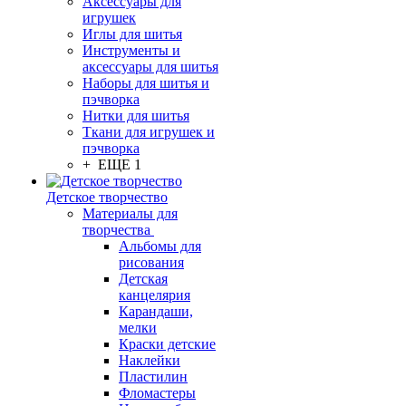
Аксессуары для
игрушек
Иглы для шитья
Инструменты и
аксессуары для шитья
Наборы для шитья и
пэчворка
Нитки для шитья
Ткани для игрушек и
пэчворка
+ ЕЩЕ 1
Детское творчество
Материалы для
творчества
Альбомы для
рисования
Детская
канцелярия
Карандаши,
мелки
Краски детские
Наклейки
Пластилин
Фломастеры