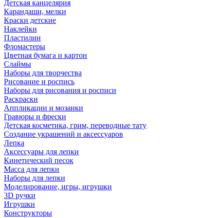
Детская канцелярия
Карандаши, мелки
Краски детские
Наклейки
Пластилин
Фломастеры
Цветная бумага и картон
Слаймы
Наборы для творчества
Рисование и роспись
Наборы для рисования и росписи
Раскраски
Аппликации и мозаики
Гравюры и фрески
Детская косметика, грим, переводные тату
Создание украшений и аксессуаров
Лепка
Аксессуары для лепки
Кинетический песок
Масса для лепки
Наборы для лепки
Моделирование, игры, игрушки
3D ручки
Игрушки
Конструкторы