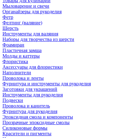
Товары для кулинарии
Мыловарение и свечи
Органайзеры для рукоделия
Фетр
Фелтинг (валяние)
Шерсть
Инструменты для валяния
Наборы для творчества из шерсти
Фоамиран
Пластичная замша
Молды и каттеры
Флористика
Аксессуары для флористики
Наполнители
Проволока и ленты
Фурнитура и инструменты для рукоделия
Заготовки для украшений
Инструменты для рукоделия
Подвески
Проволока и канитель
Фурнитура для рукоделия
Эпоксидная смола и компоненты
Прозрачные эпоксидные смолы
Силиконовые формы
Красители и пигменты