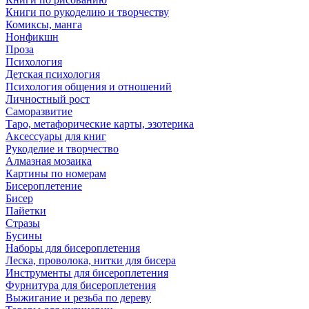
Книги по рукоделию и творчеству
Комиксы, манга
Нонфикшн
Проза
Психология
Детская психология
Психология общения и отношений
Личностный рост
Саморазвитие
Таро, метафорические карты, эзотерика
Аксессуары для книг
Рукоделие и творчество
Алмазная мозаика
Картины по номерам
Бисероплетение
Бисер
Пайетки
Стразы
Бусины
Наборы для бисероплетения
Леска, проволока, нитки для бисера
Инструменты для бисероплетения
Фурнитура для бисероплетения
Выжигание и резьба по дереву