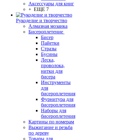
Аксессуары для книг
+ ЕЩЕ 7
Рукоделие и творчество
Алмазная мозаика
Бисероплетение
Бисер
Пайетки
Стразы
Бусины
Леска,
проволока,
нитки для
бисера
Инструменты
для
бисероплетения
Фурнитура для
бисероплетения
Наборы для
бисероплетения
Картины по номерам
Выжигание и резьба
по дереву
Товары для