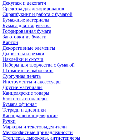
Декупаж и декопатч
Средства для декорирования
Скрапбукинг и работа с бумагой
Бумажные материалы
Бумага для творчества
Гофрированная бумага
Заготовки из бумаги
Картон
Декоративные элементы
Дыроколы и резаки
Наклейки и скотчи
Наборы для творчества с бумагой
Штампинг и эмбоссинг
Сургучная печать
Инструменты и аксессуары
Другие материалы
Канцелярские товары
Блокноты и планеры
Бумага офисная
Тетради и дневники
Карандаши канцелярские
Ручки
Маркеры и текстовыделители
Мелкоофисные принадлежности
Степлеры, дыроколы, антистеплеры