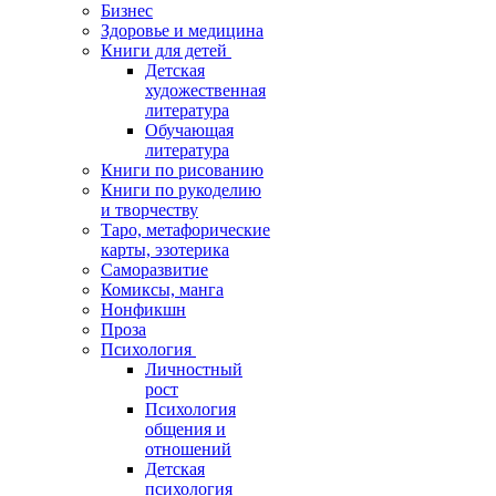
Бизнес
Здоровье и медицина
Книги для детей
Детская
художественная
литература
Обучающая
литература
Книги по рисованию
Книги по рукоделию
и творчеству
Таро, метафорические
карты, эзотерика
Саморазвитие
Комиксы, манга
Нонфикшн
Проза
Психология
Личностный
рост
Психология
общения и
отношений
Детская
психология