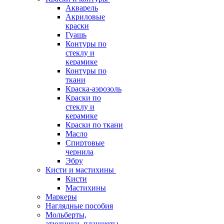
Акварель
Акриловые
краски
Гуашь
Контуры по
стеклу и
керамике
Контуры по
ткани
Краска-аэрозоль
Краски по
стеклу и
керамике
Краски по ткани
Масло
Спиртовые
чернила
Эбру
Кисти и мастихины
Кисти
Мастихины
Маркеры
Наглядные пособия
Мольберты,
этюдники, планшеты