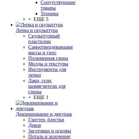
Сопутствующие
товары
Техника
+ ЕЩЕ 5
Лепка и скульптура
Скульптурный
пластилин
Самоотвердевающие
массы и гипс
Полимерная глина
Молды и текстуры
Инструменты для
лепки
Лаки, гели,
размягчители для
глины
+ ЕЩЕ 1
Декорирование и декупаж
Глиттер, блестки
Декор
Заготовки и основы
Поталь и золочение