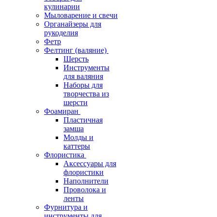
кулинарии
Мыловарение и свечи
Органайзеры для
рукоделия
Фетр
Фелтинг (валяние)
Шерсть
Инструменты
для валяния
Наборы для
творчества из
шерсти
Фоамиран
Пластичная
замша
Молды и
каттеры
Флористика
Аксессуары для
флористики
Наполнители
Проволока и
ленты
Фурнитура и
инструменты для