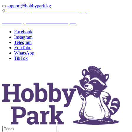
support@hobbypark.kg
г. Бишкек, пр-т. Чынгыза Айтматова, 91
г. Бишкек, ул. Якова Логвиненко, 55
Facebook
Instagram
Telegram
YouTube
WhatsApp
TikTok