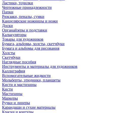
Ластики, точилки
Чертежные принадлежности
Папки
Рюкзаки, пеналы, сумки
Канцелярские ножницы и ножи
Доски
Органайзеры и подставки
Калькуляторы
Товары для художников
Бумага, альбомы, холсты, скетчбуки
Бумага и альбомы для рисования
Холсты
Скетчбуки
Наглядные пособия
Инструменты и материалы для художников
Каллиграфия
Вспомогательные жидкости
Мольберты, этюдники, планшеты
Кисти и мастихины
Кисти
Мастихины
Маркеры
Ручки и линеры
Карандаши и сухие материалы
Краски и контуры