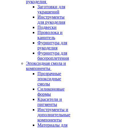
рукоделия
Заготовки для
украшений
Инструменты
для рукоделия
Подвески
Проволока и
канитель
Фурнитура для
рукоделия
Фурнитура для
бисероплетения
Эпоксидная смола и
компоненты
Прозрачные
эпоксидные
смолы
Силиконовые
формы
Красители и
пигменты
Инструменты и
дополнительные
компоненты
Материалы для