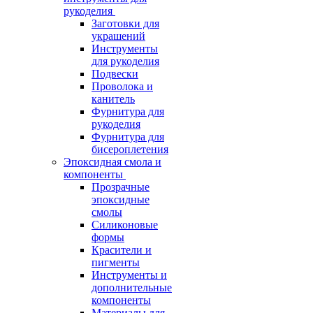
рукоделия
Заготовки для
украшений
Инструменты
для рукоделия
Подвески
Проволока и
канитель
Фурнитура для
рукоделия
Фурнитура для
бисероплетения
Эпоксидная смола и
компоненты
Прозрачные
эпоксидные
смолы
Силиконовые
формы
Красители и
пигменты
Инструменты и
дополнительные
компоненты
Материалы для