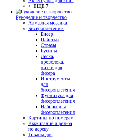
Аксессуары для книг
+ ЕЩЕ 7
Рукоделие и творчество
Алмазная мозаика
Бисероплетение
Бисер
Пайетки
Стразы
Бусины
Леска,
проволока,
нитки для
бисера
Инструменты
для
бисероплетения
Фурнитура для
бисероплетения
Наборы для
бисероплетения
Картины по номерам
Выжигание и резьба
по дереву
Товары для