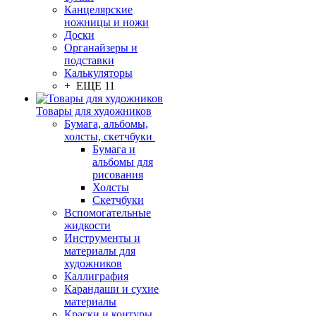
Канцелярские
ножницы и ножи
Доски
Органайзеры и
подставки
Калькуляторы
+ ЕЩЕ 11
Товары для художников
Бумага, альбомы,
холсты, скетчбуки
Бумага и
альбомы для
рисования
Холсты
Скетчбуки
Вспомогательные
жидкости
Инструменты и
материалы для
художников
Каллиграфия
Карандаши и сухие
материалы
Краски и контуры