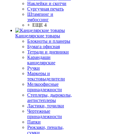
Наклейки и скотчи
Сургучная печать
Штампинг и
эмбоссинг
+ ЕЩЕ 4
Канцелярские товары
Блокноты и планеры
Бумага офисная
Тетради и дневники
Карандаши
канцелярские
Ручки
Маркеры и
текстовыделители
Мелкоофисные
принадлежности
Степлеры, дыроколы,
антистеплеры
Ластики, точилки
Чертежные
принадлежности
Папки
Рюкзаки, пеналы,
сумки