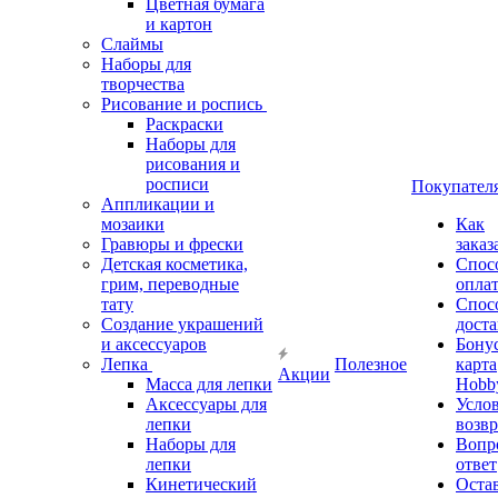
Цветная бумага
и картон
Слаймы
Наборы для
творчества
Рисование и роспись
Раскраски
Наборы для
рисования и
росписи
Покупател
Аппликации и
мозаики
Как
Гравюры и фрески
заказ
Детская косметика,
Спос
грим, переводные
опла
тату
Спос
Создание украшений
дост
и аксессуаров
Бону
Лепка
Полезное
карта
Акции
Масса для лепки
Hobb
Аксессуары для
Усло
лепки
возвр
Наборы для
Вопр
лепки
ответ
Кинетический
Оста