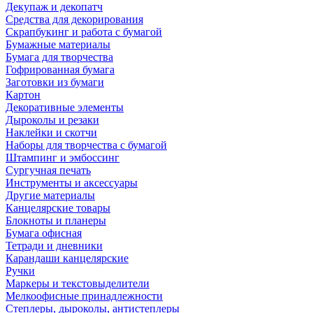
Декупаж и декопатч
Средства для декорирования
Скрапбукинг и работа с бумагой
Бумажные материалы
Бумага для творчества
Гофрированная бумага
Заготовки из бумаги
Картон
Декоративные элементы
Дыроколы и резаки
Наклейки и скотчи
Наборы для творчества с бумагой
Штампинг и эмбоссинг
Сургучная печать
Инструменты и аксессуары
Другие материалы
Канцелярские товары
Блокноты и планеры
Бумага офисная
Тетради и дневники
Карандаши канцелярские
Ручки
Маркеры и текстовыделители
Мелкоофисные принадлежности
Степлеры, дыроколы, антистеплеры