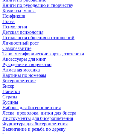
Книги по рукоделию и творчеству
Комиксы, манга
Нонфикшн
Проза
Психология
Детская психология
Психология общения и отношений
Личностный рост
Саморазвитие
Таро, метафорические карты, эзотерика
Аксессуары для книг
Рукоделие и творчество
Алмазная мозаика
Картины по номерам
Бисероплетение
Бисер
Пайетки
Стразы
Бусины
Наборы для бисероплетения
Леска, проволока, нитки для бисера
Инструменты для бисероплетения
Фурнитура для бисероплетения
Выжигание и резьба по дереву