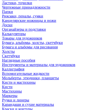
Ластики, точилки
Чертежные принадлежности
Папки
Рюкзаки, пеналы, сумки
Канцелярские ножницы и ножи
Доски
Органайзеры и подставки
Калькуляторы
Товары для художников
Бумага, альбомы, холсты, скетчбуки
Бумага и альбомы для рисования
Холсты
Скетчбуки
Наглядные пособия
Инструменты и материалы для художников
Каллиграфия
Вспомогательные жидкости
Мольберты, этюдники, планшеты
Кисти и мастихины
Кисти
Мастихины
Маркеры
Ручки и линеры
Карандаши и сухие материалы
Краски и контуры