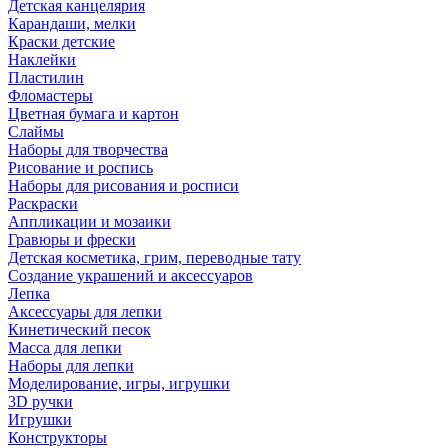
Детская канцелярия
Карандаши, мелки
Краски детские
Наклейки
Пластилин
Фломастеры
Цветная бумага и картон
Слаймы
Наборы для творчества
Рисование и роспись
Наборы для рисования и росписи
Раскраски
Аппликации и мозаики
Гравюры и фрески
Детская косметика, грим, переводные тату
Создание украшений и аксессуаров
Лепка
Аксессуары для лепки
Кинетический песок
Масса для лепки
Наборы для лепки
Моделирование, игры, игрушки
3D ручки
Игрушки
Конструкторы