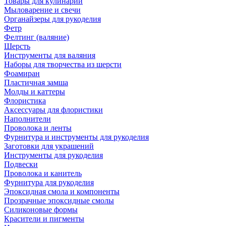
Товары для кулинарии
Мыловарение и свечи
Органайзеры для рукоделия
Фетр
Фелтинг (валяние)
Шерсть
Инструменты для валяния
Наборы для творчества из шерсти
Фоамиран
Пластичная замша
Молды и каттеры
Флористика
Аксессуары для флористики
Наполнители
Проволока и ленты
Фурнитура и инструменты для рукоделия
Заготовки для украшений
Инструменты для рукоделия
Подвески
Проволока и канитель
Фурнитура для рукоделия
Эпоксидная смола и компоненты
Прозрачные эпоксидные смолы
Силиконовые формы
Красители и пигменты