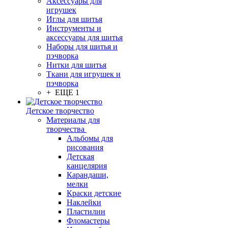
Аксессуары для
игрушек
Иглы для шитья
Инструменты и
аксессуары для шитья
Наборы для шитья и
пэчворка
Нитки для шитья
Ткани для игрушек и
пэчворка
+ ЕЩЕ 1
Детское творчество
Материалы для
творчества
Альбомы для
рисования
Детская
канцелярия
Карандаши,
мелки
Краски детские
Наклейки
Пластилин
Фломастеры