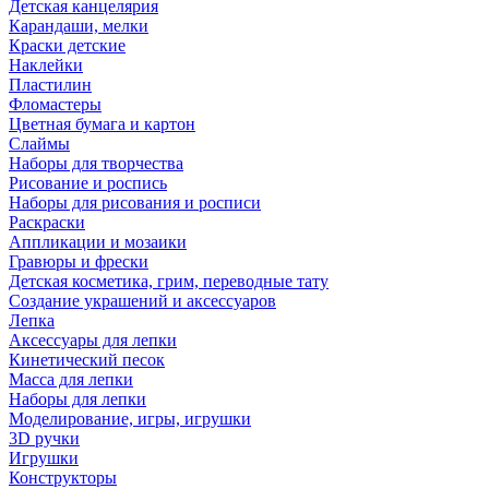
Детская канцелярия
Карандаши, мелки
Краски детские
Наклейки
Пластилин
Фломастеры
Цветная бумага и картон
Слаймы
Наборы для творчества
Рисование и роспись
Наборы для рисования и росписи
Раскраски
Аппликации и мозаики
Гравюры и фрески
Детская косметика, грим, переводные тату
Создание украшений и аксессуаров
Лепка
Аксессуары для лепки
Кинетический песок
Масса для лепки
Наборы для лепки
Моделирование, игры, игрушки
3D ручки
Игрушки
Конструкторы