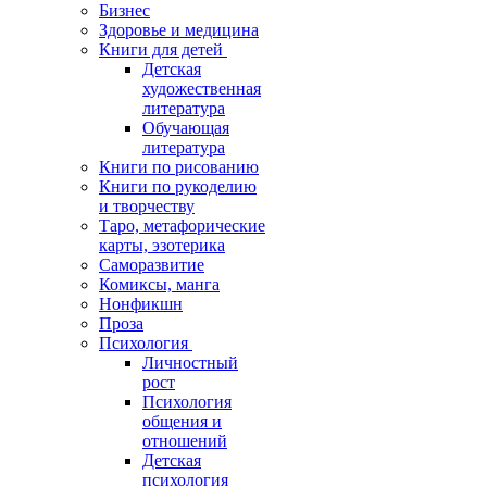
Бизнес
Здоровье и медицина
Книги для детей
Детская
художественная
литература
Обучающая
литература
Книги по рисованию
Книги по рукоделию
и творчеству
Таро, метафорические
карты, эзотерика
Саморазвитие
Комиксы, манга
Нонфикшн
Проза
Психология
Личностный
рост
Психология
общения и
отношений
Детская
психология