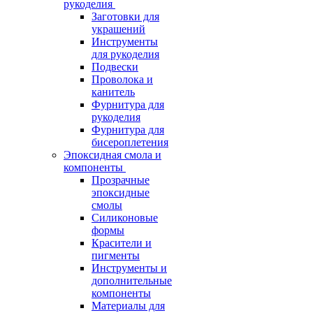
рукоделия
Заготовки для
украшений
Инструменты
для рукоделия
Подвески
Проволока и
канитель
Фурнитура для
рукоделия
Фурнитура для
бисероплетения
Эпоксидная смола и
компоненты
Прозрачные
эпоксидные
смолы
Силиконовые
формы
Красители и
пигменты
Инструменты и
дополнительные
компоненты
Материалы для