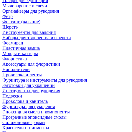
Товары для кулинарии
Мыловарение и свечи
Органайзеры для рукоделия
Фетр
Фелтинг (валяние)
Шерсть
Инструменты для валяния
Наборы для творчества из шерсти
Фоамиран
Пластичная замша
Молды и каттеры
Флористика
Аксессуары для флористики
Наполнители
Проволока и ленты
Фурнитура и инструменты для рукоделия
Заготовки для украшений
Инструменты для рукоделия
Подвески
Проволока и канитель
Фурнитура для рукоделия
Эпоксидная смола и компоненты
Прозрачные эпоксидные смолы
Силиконовые формы
Красители и пигменты