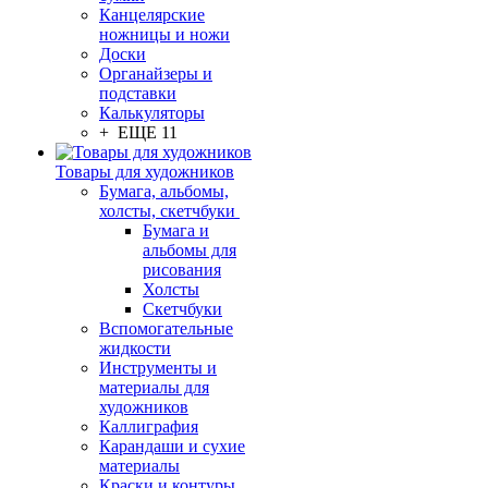
Канцелярские
ножницы и ножи
Доски
Органайзеры и
подставки
Калькуляторы
+ ЕЩЕ 11
Товары для художников
Бумага, альбомы,
холсты, скетчбуки
Бумага и
альбомы для
рисования
Холсты
Скетчбуки
Вспомогательные
жидкости
Инструменты и
материалы для
художников
Каллиграфия
Карандаши и сухие
материалы
Краски и контуры