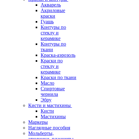
Акварель
Акриловые
краски
Гуашь
Контуры по
стеклу и
керамике
Контуры по
ткани
Краска-аэрозоль
Краски по
стеклу и
керамике
Краски по ткани
Масло
Спиртовые
чернила
Эбру
Кисти и мастихины
Кисти
Мастихины
Маркеры
Наглядные пособия
Мольберты,
этюдники, планшеты