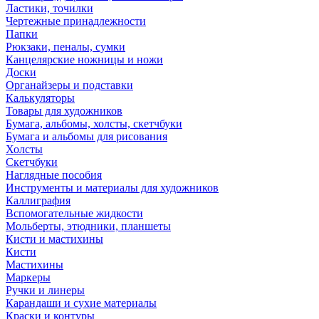
Ластики, точилки
Чертежные принадлежности
Папки
Рюкзаки, пеналы, сумки
Канцелярские ножницы и ножи
Доски
Органайзеры и подставки
Калькуляторы
Товары для художников
Бумага, альбомы, холсты, скетчбуки
Бумага и альбомы для рисования
Холсты
Скетчбуки
Наглядные пособия
Инструменты и материалы для художников
Каллиграфия
Вспомогательные жидкости
Мольберты, этюдники, планшеты
Кисти и мастихины
Кисти
Мастихины
Маркеры
Ручки и линеры
Карандаши и сухие материалы
Краски и контуры