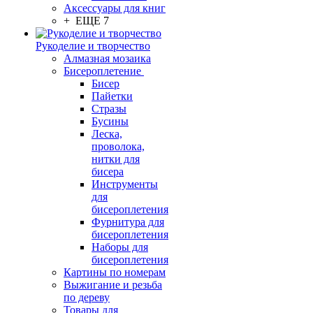
Аксессуары для книг
+ ЕЩЕ 7
Рукоделие и творчество
Алмазная мозаика
Бисероплетение
Бисер
Пайетки
Стразы
Бусины
Леска,
проволока,
нитки для
бисера
Инструменты
для
бисероплетения
Фурнитура для
бисероплетения
Наборы для
бисероплетения
Картины по номерам
Выжигание и резьба
по дереву
Товары для