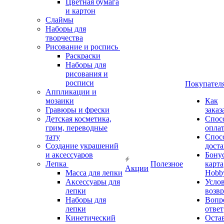
Цветная бумага
и картон
Слаймы
Наборы для
творчества
Рисование и роспись
Раскраски
Наборы для
рисования и
росписи
Покупател
Аппликации и
мозаики
Как
Гравюры и фрески
заказ
Детская косметика,
Спос
грим, переводные
опла
тату
Спос
Создание украшений
дост
и аксессуаров
Бону
Лепка
Полезное
карта
Акции
Масса для лепки
Hobb
Аксессуары для
Усло
лепки
возвр
Наборы для
Вопр
лепки
ответ
Кинетический
Оста