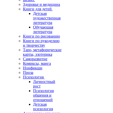
Здоровье и медицина
Книги для детей
Детская
художественная
литература
Обучающая
литература
Книги по рисованию
Книги по рукоделию
и творчеству
Таро, метафорические
карты, эзотерика
Саморазвитие
Комиксы, манга
Нонфикшн
Проза
Психология
Личностный
рост
Психология
общения и
отношений
Детская
психология