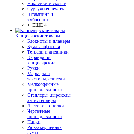
Наклейки и скотчи
Сургучная печать
Штампинг и
эмбоссинг
+ ЕЩЕ 4
Канцелярские товары
Блокноты и планеры
Бумага офисная
Тетради и дневники
Карандаши
канцелярские
Ручки
Маркеры и
текстовыделители
Мелкоофисные
принадлежности
Степлеры, дыроколы,
антистеплеры
Ластики, точилки
Чертежные
принадлежности
Папки
Рюкзаки, пеналы,
сумки