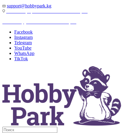
support@hobbypark.kg
г. Бишкек, пр-т. Чынгыза Айтматова, 91
г. Бишкек, ул. Якова Логвиненко, 55
Facebook
Instagram
Telegram
YouTube
WhatsApp
TikTok