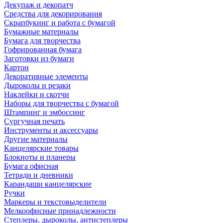
Декупаж и декопатч
Средства для декорирования
Скрапбукинг и работа с бумагой
Бумажные материалы
Бумага для творчества
Гофрированная бумага
Заготовки из бумаги
Картон
Декоративные элементы
Дыроколы и резаки
Наклейки и скотчи
Наборы для творчества с бумагой
Штампинг и эмбоссинг
Сургучная печать
Инструменты и аксессуары
Другие материалы
Канцелярские товары
Блокноты и планеры
Бумага офисная
Тетради и дневники
Карандаши канцелярские
Ручки
Маркеры и текстовыделители
Мелкоофисные принадлежности
Степлеры, дыроколы, антистеплеры