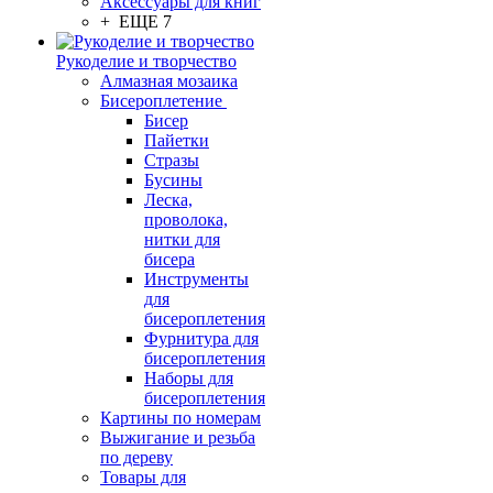
Аксессуары для книг
+ ЕЩЕ 7
Рукоделие и творчество
Алмазная мозаика
Бисероплетение
Бисер
Пайетки
Стразы
Бусины
Леска,
проволока,
нитки для
бисера
Инструменты
для
бисероплетения
Фурнитура для
бисероплетения
Наборы для
бисероплетения
Картины по номерам
Выжигание и резьба
по дереву
Товары для