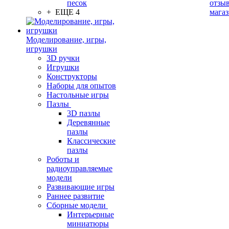
песок
отзыв
+ ЕЩЕ 4
мага
Моделирование, игры,
игрушки
3D ручки
Игрушки
Конструкторы
Наборы для опытов
Настольные игры
Пазлы
3D пазлы
Деревянные
пазлы
Классические
пазлы
Роботы и
радиоуправляемые
модели
Развивающие игры
Раннее развитие
Сборные модели
Интерьерные
миниатюры