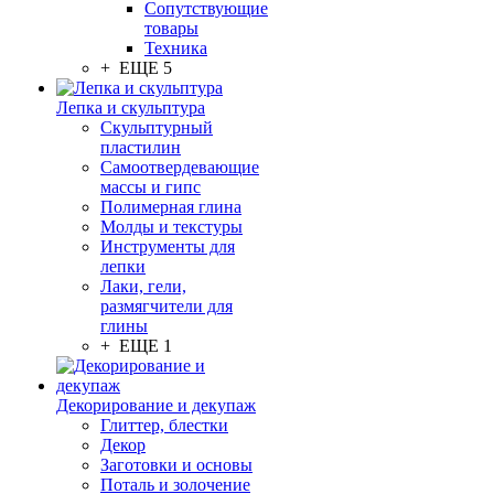
Сопутствующие
товары
Техника
+ ЕЩЕ 5
Лепка и скульптура
Скульптурный
пластилин
Самоотвердевающие
массы и гипс
Полимерная глина
Молды и текстуры
Инструменты для
лепки
Лаки, гели,
размягчители для
глины
+ ЕЩЕ 1
Декорирование и декупаж
Глиттер, блестки
Декор
Заготовки и основы
Поталь и золочение