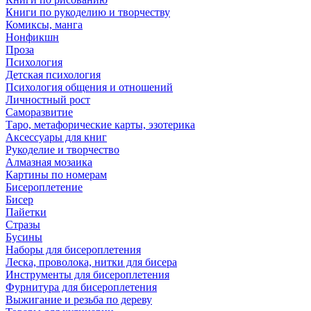
Книги по рукоделию и творчеству
Комиксы, манга
Нонфикшн
Проза
Психология
Детская психология
Психология общения и отношений
Личностный рост
Саморазвитие
Таро, метафорические карты, эзотерика
Аксессуары для книг
Рукоделие и творчество
Алмазная мозаика
Картины по номерам
Бисероплетение
Бисер
Пайетки
Стразы
Бусины
Наборы для бисероплетения
Леска, проволока, нитки для бисера
Инструменты для бисероплетения
Фурнитура для бисероплетения
Выжигание и резьба по дереву