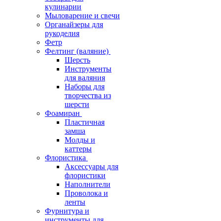
кулинарии
Мыловарение и свечи
Органайзеры для
рукоделия
Фетр
Фелтинг (валяние)
Шерсть
Инструменты
для валяния
Наборы для
творчества из
шерсти
Фоамиран
Пластичная
замша
Молды и
каттеры
Флористика
Аксессуары для
флористики
Наполнители
Проволока и
ленты
Фурнитура и
инструменты для