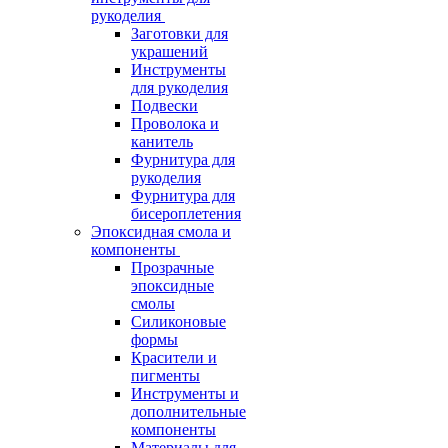
рукоделия
Заготовки для
украшений
Инструменты
для рукоделия
Подвески
Проволока и
канитель
Фурнитура для
рукоделия
Фурнитура для
бисероплетения
Эпоксидная смола и
компоненты
Прозрачные
эпоксидные
смолы
Силиконовые
формы
Красители и
пигменты
Инструменты и
дополнительные
компоненты
Материалы для