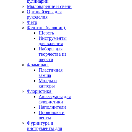
кулинарии
Мыловарение и свечи
Органайзеры для
рукоделия
Фетр
Фелтинг (валяние)
Шерсть
Инструменты
для валяния
Наборы для
творчества из
шерсти
Фоамиран
Пластичная
замша
Молды и
каттеры
Флористика
Аксессуары для
флористики
Наполнители
Проволока и
ленты
Фурнитура и
инструменты для