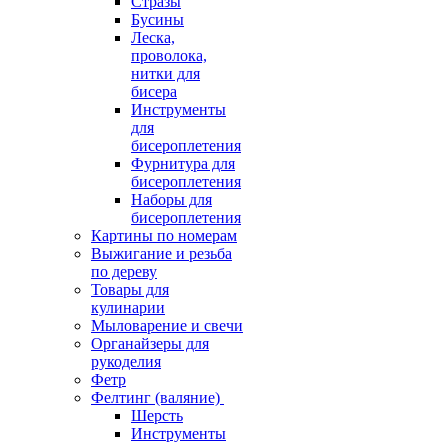
Стразы
Бусины
Леска,
проволока,
нитки для
бисера
Инструменты
для
бисероплетения
Фурнитура для
бисероплетения
Наборы для
бисероплетения
Картины по номерам
Выжигание и резьба
по дереву
Товары для
кулинарии
Мыловарение и свечи
Органайзеры для
рукоделия
Фетр
Фелтинг (валяние)
Шерсть
Инструменты