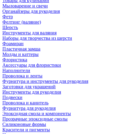
Товары для кулинарии
Мыловарение и свечи
Органайзеры для рукоделия
Фетр
Фелтинг (валяние)
Шерсть
Инструменты для валяния
Наборы для творчества из шерсти
Фоамиран
Пластичная замша
Молды и каттеры
Флористика
Аксессуары для флористики
Наполнители
Проволока и ленты
Фурнитура и инструменты для рукоделия
Заготовки для украшений
Инструменты для рукоделия
Подвески
Проволока и канитель
Фурнитура для рукоделия
Эпоксидная смола и компоненты
Прозрачные эпоксидные смолы
Силиконовые формы
Красители и пигменты