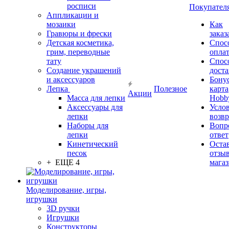
росписи
Покупател
Аппликации и
мозаики
Как
Гравюры и фрески
заказ
Детская косметика,
Спос
грим, переводные
опла
тату
Спос
Создание украшений
дост
и аксессуаров
Бону
Лепка
Полезное
карта
Акции
Масса для лепки
Hobb
Аксессуары для
Усло
лепки
возвр
Наборы для
Вопр
лепки
ответ
Кинетический
Оста
песок
отзыв
+ ЕЩЕ 4
мага
Моделирование, игры,
игрушки
3D ручки
Игрушки
Конструкторы