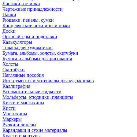
Ластики, точилки
Чертежные принадлежности
Папки
Рюкзаки, пеналы, сумки
Канцелярские ножницы и ножи
Доски
Органайзеры и подставки
Калькуляторы
Товары для художников
Бумага, альбомы, холсты, скетчбуки
Бумага и альбомы для рисования
Холсты
Скетчбуки
Наглядные пособия
Инструменты и материалы для художников
Каллиграфия
Вспомогательные жидкости
Мольберты, этюдники, планшеты
Кисти и мастихины
Кисти
Мастихины
Маркеры
Ручки и линеры
Карандаши и сухие материалы
Краски и контуры