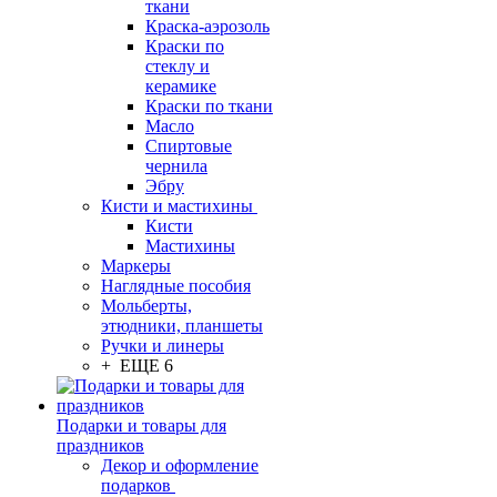
ткани
Краска-аэрозоль
Краски по
стеклу и
керамике
Краски по ткани
Масло
Спиртовые
чернила
Эбру
Кисти и мастихины
Кисти
Мастихины
Маркеры
Наглядные пособия
Мольберты,
этюдники, планшеты
Ручки и линеры
+ ЕЩЕ 6
Подарки и товары для
праздников
Декор и оформление
подарков