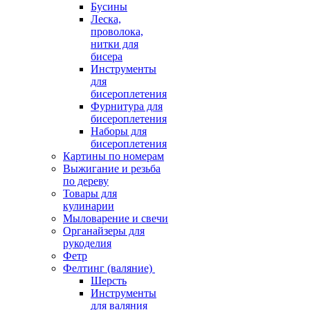
Бусины
Леска,
проволока,
нитки для
бисера
Инструменты
для
бисероплетения
Фурнитура для
бисероплетения
Наборы для
бисероплетения
Картины по номерам
Выжигание и резьба
по дереву
Товары для
кулинарии
Мыловарение и свечи
Органайзеры для
рукоделия
Фетр
Фелтинг (валяние)
Шерсть
Инструменты
для валяния