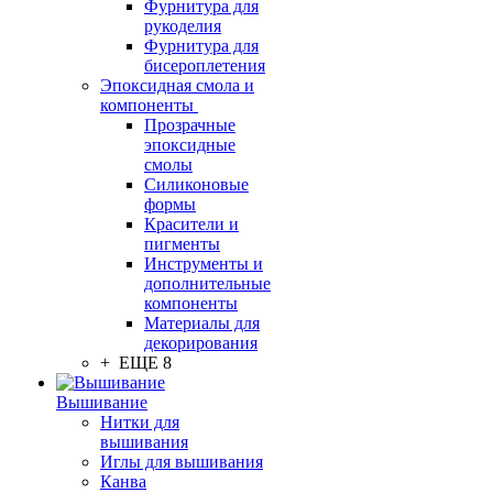
Фурнитура для
рукоделия
Фурнитура для
бисероплетения
Эпоксидная смола и
компоненты
Прозрачные
эпоксидные
смолы
Силиконовые
формы
Красители и
пигменты
Инструменты и
дополнительные
компоненты
Материалы для
декорирования
+ ЕЩЕ 8
Вышивание
Нитки для
вышивания
Иглы для вышивания
Канва