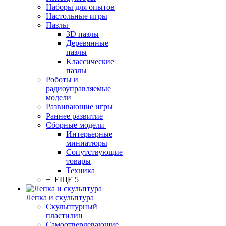
Наборы для опытов
Настольные игры
Пазлы
3D пазлы
Деревянные
пазлы
Классические
пазлы
Роботы и
радиоуправляемые
модели
Развивающие игры
Раннее развитие
Сборные модели
Интерьерные
миниатюры
Сопутствующие
товары
Техника
+ ЕЩЕ 5
Лепка и скульптура
Скульптурный
пластилин
Самоотвердевающие