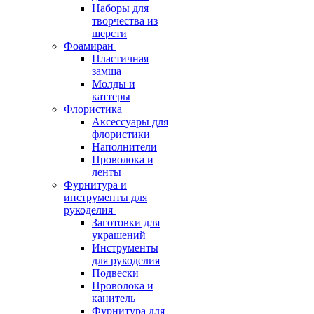
Наборы для
творчества из
шерсти
Фоамиран
Пластичная
замша
Молды и
каттеры
Флористика
Аксессуары для
флористики
Наполнители
Проволока и
ленты
Фурнитура и
инструменты для
рукоделия
Заготовки для
украшений
Инструменты
для рукоделия
Подвески
Проволока и
канитель
Фурнитура для