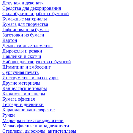
Декупаж и декопатч
Средства для декорирования
Скрапбукинг и работа с бумагой
Бумажные материалы
Бумага для творчества
Гофрированная бумага
Заготовки из бумаги
Картон
Декоративные элементы
Дыроколы и резаки
Наклейки и скотчи
Наборы для творчества с бумагой
Штампинг и эмбоссинг
Сургучная печать
Инструменты и аксессуары
Другие материалы
Канцелярские товары
Блокноты и планеры
Бумага офисная
Тетради и дневники
Карандаши канцелярские
Ручки
Маркеры и текстовыделители
Мелкоофисные принадлежности
Степлеры, дыроколы, антистеплеры