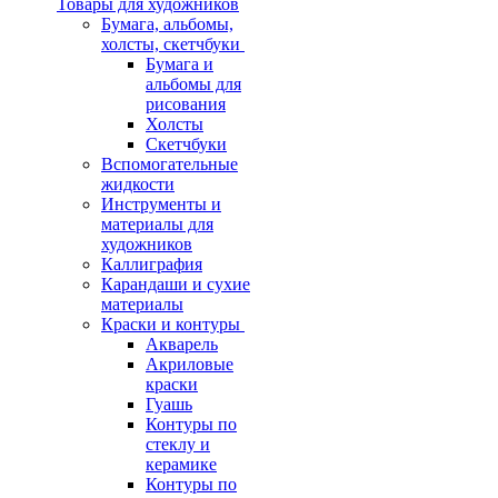
Товары для художников
Бумага, альбомы,
холсты, скетчбуки
Бумага и
альбомы для
рисования
Холсты
Скетчбуки
Вспомогательные
жидкости
Инструменты и
материалы для
художников
Каллиграфия
Карандаши и сухие
материалы
Краски и контуры
Акварель
Акриловые
краски
Гуашь
Контуры по
стеклу и
керамике
Контуры по