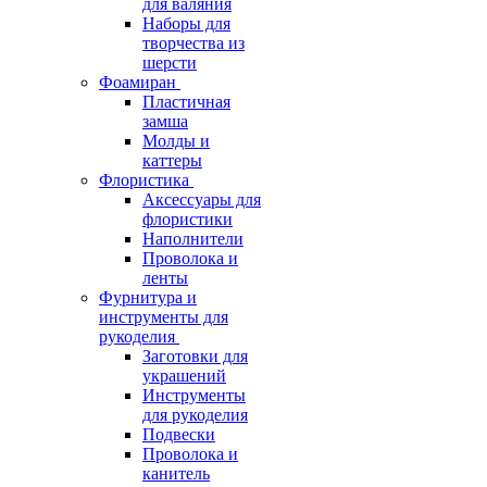
для валяния
Наборы для
творчества из
шерсти
Фоамиран
Пластичная
замша
Молды и
каттеры
Флористика
Аксессуары для
флористики
Наполнители
Проволока и
ленты
Фурнитура и
инструменты для
рукоделия
Заготовки для
украшений
Инструменты
для рукоделия
Подвески
Проволока и
канитель