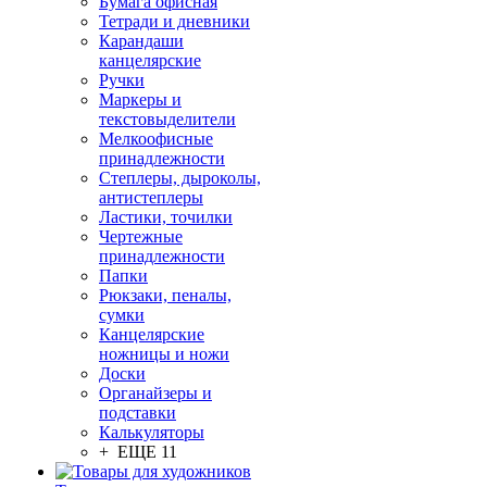
Бумага офисная
Тетради и дневники
Карандаши
канцелярские
Ручки
Маркеры и
текстовыделители
Мелкоофисные
принадлежности
Степлеры, дыроколы,
антистеплеры
Ластики, точилки
Чертежные
принадлежности
Папки
Рюкзаки, пеналы,
сумки
Канцелярские
ножницы и ножи
Доски
Органайзеры и
подставки
Калькуляторы
+ ЕЩЕ 11