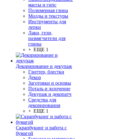
массы и гипс
Полимерная глина
Молды и текстуры
Инструменты для
лепки
Лаки, гели,
размягчители для
глины
+ ЕЩЕ 1
Декорирование и декупаж
Глиттер, блестки
Декор
Заготовки и основы
Поталь и золочение
Декупаж и декопатч
Средства для
декорирования
+ ЕЩЕ 1
Скрапбукинг и работа с
бумагой
Бумажные материалы