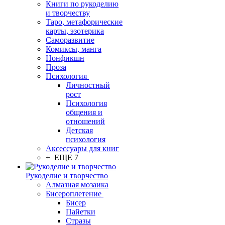
Книги по рукоделию
и творчеству
Таро, метафорические
карты, эзотерика
Саморазвитие
Комиксы, манга
Нонфикшн
Проза
Психология
Личностный
рост
Психология
общения и
отношений
Детская
психология
Аксессуары для книг
+ ЕЩЕ 7
Рукоделие и творчество
Алмазная мозаика
Бисероплетение
Бисер
Пайетки
Стразы