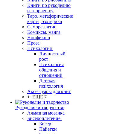
Книги по рукоделию
и творчеству
Таро, метафорические
карты, эзотерика
Саморазвитие
Комиксы, манга
Нонфикшн
Проза
Психология
Личностный
рост
Психология
общения и
отношений
Детская
психология
Аксессуары для книг
+ ЕЩЕ 7
Рукоделие и творчество
Алмазная мозаика
Бисероплетение
Бисер
Пайетки