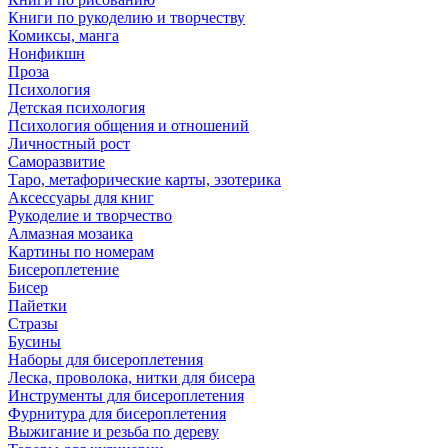
Книги по рукоделию и творчеству
Комиксы, манга
Нонфикшн
Проза
Психология
Детская психология
Психология общения и отношений
Личностный рост
Саморазвитие
Таро, метафорические карты, эзотерика
Аксессуары для книг
Рукоделие и творчество
Алмазная мозаика
Картины по номерам
Бисероплетение
Бисер
Пайетки
Стразы
Бусины
Наборы для бисероплетения
Леска, проволока, нитки для бисера
Инструменты для бисероплетения
Фурнитура для бисероплетения
Выжигание и резьба по дереву