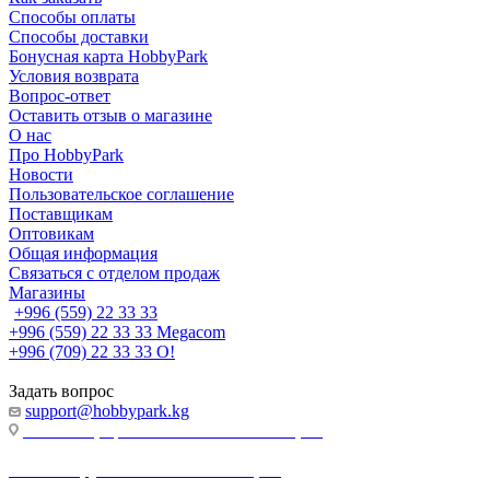
Способы оплаты
Способы доставки
Бонусная карта HobbyPark
Условия возврата
Вопрос-ответ
Оставить отзыв о магазине
О нас
Про HobbyPark
Новости
Пользовательское соглашение
Поставщикам
Оптовикам
Общая информация
Связаться с отделом продаж
Магазины
+996 (559) 22 33 33
+996 (559) 22 33 33
Megacom
+996 (709) 22 33 33
O!
Задать вопрос
support@hobbypark.kg
г. Бишкек, пр-т. Чынгыза Айтматова, 91
г. Бишкек, ул. Якова Логвиненко, 55