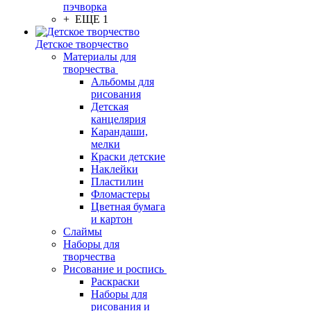
пэчворка
+ ЕЩЕ 1
Детское творчество
Материалы для
творчества
Альбомы для
рисования
Детская
канцелярия
Карандаши,
мелки
Краски детские
Наклейки
Пластилин
Фломастеры
Цветная бумага
и картон
Слаймы
Наборы для
творчества
Рисование и роспись
Раскраски
Наборы для
рисования и