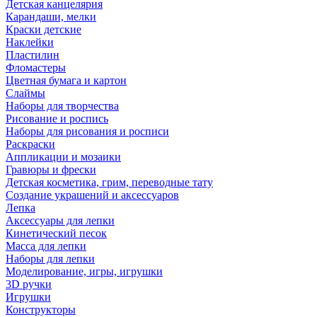
Детская канцелярия
Карандаши, мелки
Краски детские
Наклейки
Пластилин
Фломастеры
Цветная бумага и картон
Слаймы
Наборы для творчества
Рисование и роспись
Наборы для рисования и росписи
Раскраски
Аппликации и мозаики
Гравюры и фрески
Детская косметика, грим, переводные тату
Создание украшений и аксессуаров
Лепка
Аксессуары для лепки
Кинетический песок
Масса для лепки
Наборы для лепки
Моделирование, игры, игрушки
3D ручки
Игрушки
Конструкторы