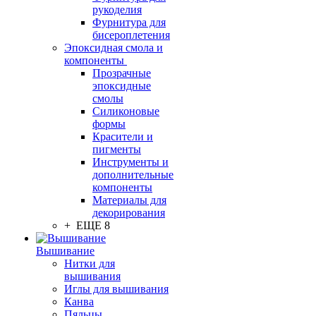
рукоделия
Фурнитура для
бисероплетения
Эпоксидная смола и
компоненты
Прозрачные
эпоксидные
смолы
Силиконовые
формы
Красители и
пигменты
Инструменты и
дополнительные
компоненты
Материалы для
декорирования
+ ЕЩЕ 8
Вышивание
Нитки для
вышивания
Иглы для вышивания
Канва
Пяльцы