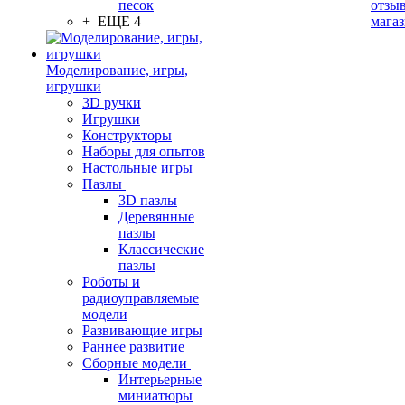
песок
отзыв
+ ЕЩЕ 4
мага
Моделирование, игры,
игрушки
3D ручки
Игрушки
Конструкторы
Наборы для опытов
Настольные игры
Пазлы
3D пазлы
Деревянные
пазлы
Классические
пазлы
Роботы и
радиоуправляемые
модели
Развивающие игры
Раннее развитие
Сборные модели
Интерьерные
миниатюры