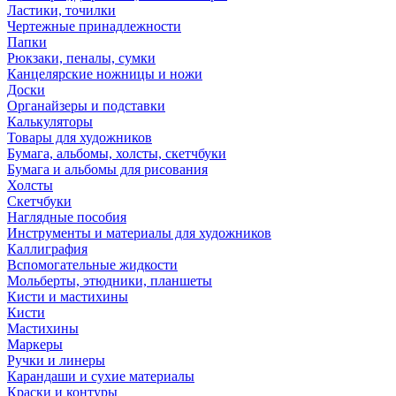
Ластики, точилки
Чертежные принадлежности
Папки
Рюкзаки, пеналы, сумки
Канцелярские ножницы и ножи
Доски
Органайзеры и подставки
Калькуляторы
Товары для художников
Бумага, альбомы, холсты, скетчбуки
Бумага и альбомы для рисования
Холсты
Скетчбуки
Наглядные пособия
Инструменты и материалы для художников
Каллиграфия
Вспомогательные жидкости
Мольберты, этюдники, планшеты
Кисти и мастихины
Кисти
Мастихины
Маркеры
Ручки и линеры
Карандаши и сухие материалы
Краски и контуры