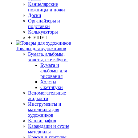
Канцелярские
ножницы и ножи
Доски
Органайзеры и
подставки
Калькуляторы
+ ЕЩЕ 11
Товары для художников
Бумага, альбомы,
холсты, скетчбуки
Бумага и
альбомы для
рисования
Холсты
Скетчбуки
Вспомогательные
жидкости
Инструменты и
материалы для
художников
Каллиграфия
Карандаши и сухие
материалы
Краски и контуры