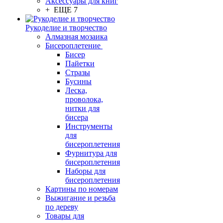
Аксессуары для книг
+ ЕЩЕ 7
Рукоделие и творчество
Алмазная мозаика
Бисероплетение
Бисер
Пайетки
Стразы
Бусины
Леска,
проволока,
нитки для
бисера
Инструменты
для
бисероплетения
Фурнитура для
бисероплетения
Наборы для
бисероплетения
Картины по номерам
Выжигание и резьба
по дереву
Товары для