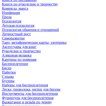
Книги по рукоделию и творчеству
Комиксы, манга
Нонфикшн
Проза
Психология
Детская психология
Психология общения и отношений
Личностный рост
Саморазвитие
Таро, метафорические карты, эзотерика
Аксессуары для книг
Рукоделие и творчество
Алмазная мозаика
Картины по номерам
Бисероплетение
Бисер
Пайетки
Стразы
Бусины
Наборы для бисероплетения
Леска, проволока, нитки для бисера
Инструменты для бисероплетения
Фурнитура для бисероплетения
Выжигание и резьба по дереву