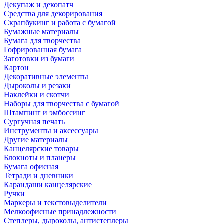
Декупаж и декопатч
Средства для декорирования
Скрапбукинг и работа с бумагой
Бумажные материалы
Бумага для творчества
Гофрированная бумага
Заготовки из бумаги
Картон
Декоративные элементы
Дыроколы и резаки
Наклейки и скотчи
Наборы для творчества с бумагой
Штампинг и эмбоссинг
Сургучная печать
Инструменты и аксессуары
Другие материалы
Канцелярские товары
Блокноты и планеры
Бумага офисная
Тетради и дневники
Карандаши канцелярские
Ручки
Маркеры и текстовыделители
Мелкоофисные принадлежности
Степлеры, дыроколы, антистеплеры