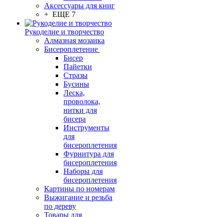
Аксессуары для книг
+ ЕЩЕ 7
Рукоделие и творчество
Алмазная мозаика
Бисероплетение
Бисер
Пайетки
Стразы
Бусины
Леска,
проволока,
нитки для
бисера
Инструменты
для
бисероплетения
Фурнитура для
бисероплетения
Наборы для
бисероплетения
Картины по номерам
Выжигание и резьба
по дереву
Товары для