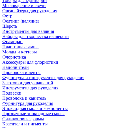
Товары для кулинарии
Мыловарение и свечи
Органайзеры для рукоделия
Фетр
Фелтинг (валяние)
Шерсть
Инструменты для валяния
Наборы для творчества из шерсти
Фоамиран
Пластичная замша
Молды и каттеры
Флористика
Аксессуары для флористики
Наполнители
Проволока и ленты
Фурнитура и инструменты для рукоделия
Заготовки для украшений
Инструменты для рукоделия
Подвески
Проволока и канитель
Фурнитура для рукоделия
Эпоксидная смола и компоненты
Прозрачные эпоксидные смолы
Силиконовые формы
Красители и пигменты