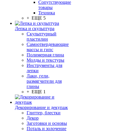
Сопутствующие
товары
Техника
+ ЕЩЕ 5
Лепка и скульптура
Скульптурный
пластилин
Самоотвердевающие
массы и гипс
Полимерная глина
Молды и текстуры
Инструменты для
лепки
Лаки, гели,
размягчители для
глины
+ ЕЩЕ 1
Декорирование и декупаж
Глиттер, блестки
Декор
Заготовки и основы
Поталь и золочение