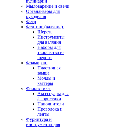
кулинарии
Мыловарение и свечи
Органайзеры для
рукоделия
Фетр
Фелтинг (валяние)
Шерсть
Инструменты
для валяния
Наборы для
творчества из
шерсти
Фоамиран
Пластичная
замша
Молды и
каттеры
Флористика
Аксессуары для
флористики
Наполнители
Проволока и
ленты
Фурнитура и
инструменты для