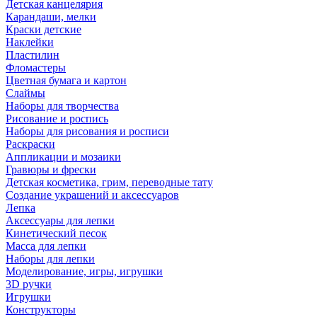
Детская канцелярия
Карандаши, мелки
Краски детские
Наклейки
Пластилин
Фломастеры
Цветная бумага и картон
Слаймы
Наборы для творчества
Рисование и роспись
Наборы для рисования и росписи
Раскраски
Аппликации и мозаики
Гравюры и фрески
Детская косметика, грим, переводные тату
Создание украшений и аксессуаров
Лепка
Аксессуары для лепки
Кинетический песок
Масса для лепки
Наборы для лепки
Моделирование, игры, игрушки
3D ручки
Игрушки
Конструкторы