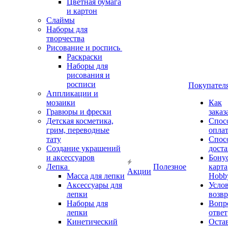
Цветная бумага
и картон
Слаймы
Наборы для
творчества
Рисование и роспись
Раскраски
Наборы для
рисования и
росписи
Покупател
Аппликации и
мозаики
Как
Гравюры и фрески
заказ
Детская косметика,
Спос
грим, переводные
опла
тату
Спос
Создание украшений
дост
и аксессуаров
Бону
Лепка
Полезное
карта
Акции
Масса для лепки
Hobb
Аксессуары для
Усло
лепки
возвр
Наборы для
Вопр
лепки
ответ
Кинетический
Оста