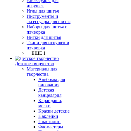
Аксессуары для
игрушек
Иглы для шитья
Инструменты и
аксессуары для шитья
Наборы для шитья и
пэчворка
Нитки для шитья
Ткани для игрушек и
пэчворка
+ ЕЩЕ 1
Детское творчество
Материалы для
творчества
Альбомы для
рисования
Детская
канцелярия
Карандаши,
мелки
Краски детские
Наклейки
Пластилин
Фломастеры