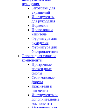
рукоделия
Заготовки для
украшений
Инструменты
для рукоделия
Подвески
Проволока и
канитель
Фурнитура для
рукоделия
Фурнитура для
бисероплетения
Эпоксидная смола и
компоненты
Прозрачные
эпоксидные
смолы
Силиконовые
формы
Красители и
пигменты
Инструменты и
дополнительные
компоненты
Материалы для