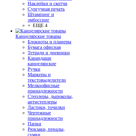
Наклейки и скотчи
Сургучная печать
Штампинг и
эмбоссинг
+ ЕЩЕ 4
Канцелярские товары
Блокноты и планеры
Бумага офисная
Тетради и дневники
Карандаши
канцелярские
Ручки
Маркеры и
текстовыделители
Мелкоофисные
принадлежности
Степлеры, дыроколы,
антистеплеры
Ластики, точилки
Чертежные
принадлежности
Папки
Рюкзаки, пеналы,
сумки