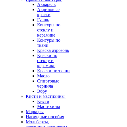
Акварель
Акриловые
краски
Гуашь
Контуры по
стеклу и
керамике
Контуры по
ткани
Краска-аэрозоль
Краски по
стеклу и
керамике
Краски по ткани
Масло
Спиртовые
чернила
Эбру
Кисти и мастихины
Кисти
Мастихины
Маркеры
Наглядные пособия
Мольберты,
этюдники, планшеты