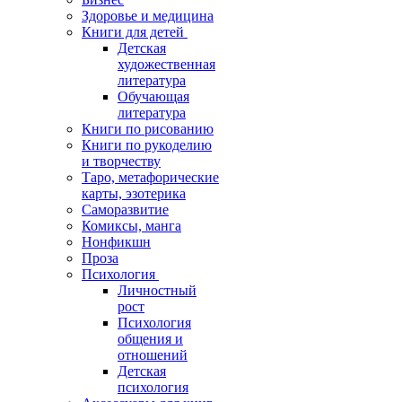
Здоровье и медицина
Книги для детей
Детская
художественная
литература
Обучающая
литература
Книги по рисованию
Книги по рукоделию
и творчеству
Таро, метафорические
карты, эзотерика
Саморазвитие
Комиксы, манга
Нонфикшн
Проза
Психология
Личностный
рост
Психология
общения и
отношений
Детская
психология