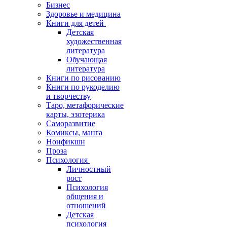
Бизнес
Здоровье и медицина
Книги для детей
Детская
художественная
литература
Обучающая
литература
Книги по рисованию
Книги по рукоделию
и творчеству
Таро, метафорические
карты, эзотерика
Саморазвитие
Комиксы, манга
Нонфикшн
Проза
Психология
Личностный
рост
Психология
общения и
отношений
Детская
психология