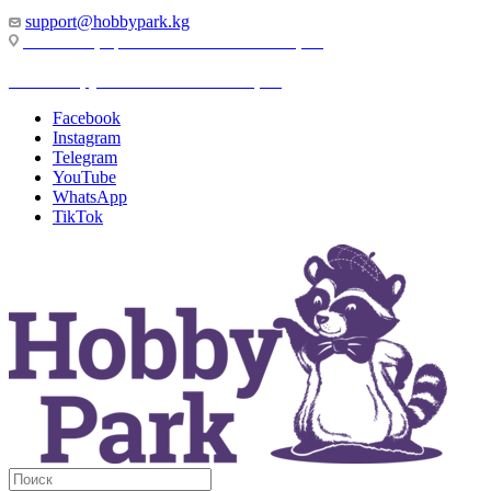
support@hobbypark.kg
г. Бишкек, пр-т. Чынгыза Айтматова, 91
г. Бишкек, ул. Якова Логвиненко, 55
Facebook
Instagram
Telegram
YouTube
WhatsApp
TikTok