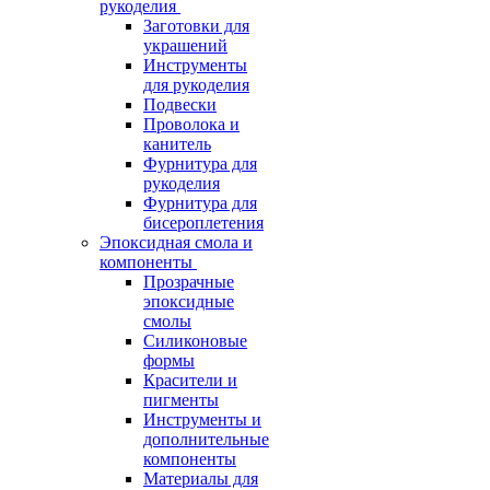
рукоделия
Заготовки для
украшений
Инструменты
для рукоделия
Подвески
Проволока и
канитель
Фурнитура для
рукоделия
Фурнитура для
бисероплетения
Эпоксидная смола и
компоненты
Прозрачные
эпоксидные
смолы
Силиконовые
формы
Красители и
пигменты
Инструменты и
дополнительные
компоненты
Материалы для