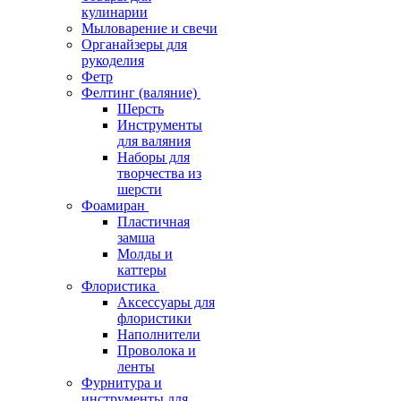
кулинарии
Мыловарение и свечи
Органайзеры для
рукоделия
Фетр
Фелтинг (валяние)
Шерсть
Инструменты
для валяния
Наборы для
творчества из
шерсти
Фоамиран
Пластичная
замша
Молды и
каттеры
Флористика
Аксессуары для
флористики
Наполнители
Проволока и
ленты
Фурнитура и
инструменты для