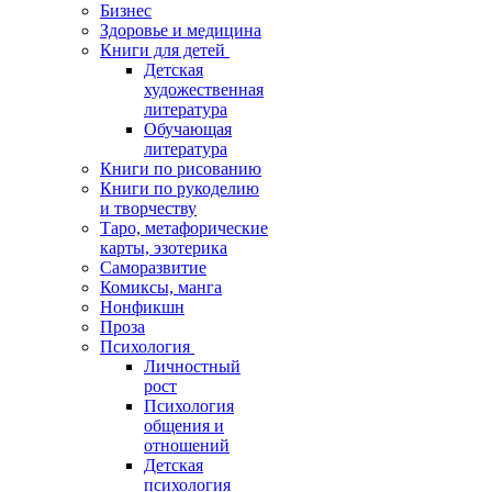
Бизнес
Здоровье и медицина
Книги для детей
Детская
художественная
литература
Обучающая
литература
Книги по рисованию
Книги по рукоделию
и творчеству
Таро, метафорические
карты, эзотерика
Саморазвитие
Комиксы, манга
Нонфикшн
Проза
Психология
Личностный
рост
Психология
общения и
отношений
Детская
психология