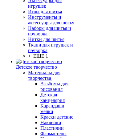
Аксессуары для
игрушек
Иглы для шитья
Инструменты и
аксессуары для шитья
Наборы для шитья и
пэчворка
Нитки для шитья
Ткани для игрушек и
пэчворка
+ ЕЩЕ 1
Детское творчество
Материалы для
творчества
Альбомы для
рисования
Детская
канцелярия
Карандаши,
мелки
Краски детские
Наклейки
Пластилин
Фломастеры