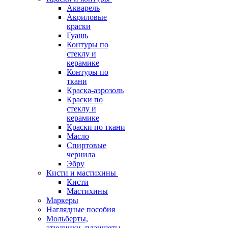
Акварель
Акриловые
краски
Гуашь
Контуры по
стеклу и
керамике
Контуры по
ткани
Краска-аэрозоль
Краски по
стеклу и
керамике
Краски по ткани
Масло
Спиртовые
чернила
Эбру
Кисти и мастихины
Кисти
Мастихины
Маркеры
Наглядные пособия
Мольберты,
этюдники, планшеты