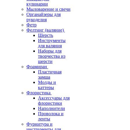
кулинарии
Мыловарение и свечи
Органайзеры для
рукоделия
Фетр
Фелтинг (валяние)
Шерсть
Инструменты
для валяния
Наборы для
творчества из
шерсти
Фоамиран
Пластичная
замша
Молды и
каттеры
Флористика
Аксессуары для
флористики
Наполнители
Проволока и
ленты
Фурнитура и
инструменты для