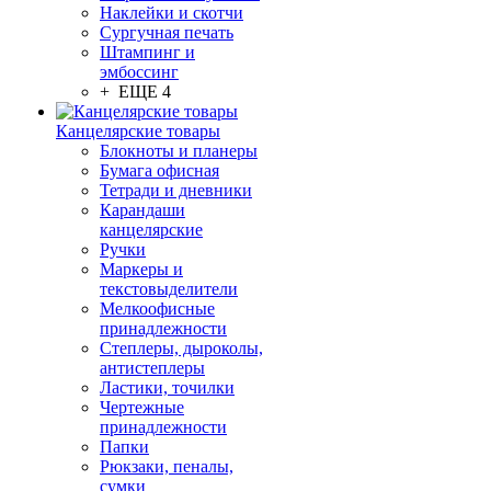
Наклейки и скотчи
Сургучная печать
Штампинг и
эмбоссинг
+ ЕЩЕ 4
Канцелярские товары
Блокноты и планеры
Бумага офисная
Тетради и дневники
Карандаши
канцелярские
Ручки
Маркеры и
текстовыделители
Мелкоофисные
принадлежности
Степлеры, дыроколы,
антистеплеры
Ластики, точилки
Чертежные
принадлежности
Папки
Рюкзаки, пеналы,
сумки