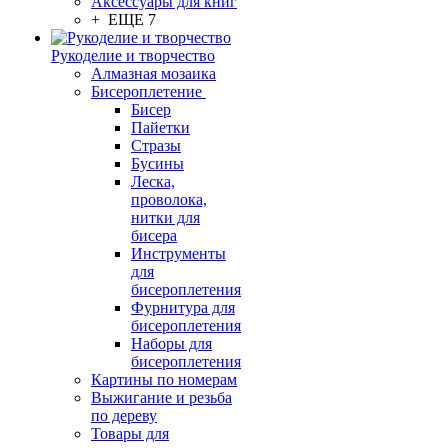
Аксессуары для книг
+ ЕЩЕ 7
Рукоделие и творчество
Алмазная мозаика
Бисероплетение
Бисер
Пайетки
Стразы
Бусины
Леска,
проволока,
нитки для
бисера
Инструменты
для
бисероплетения
Фурнитура для
бисероплетения
Наборы для
бисероплетения
Картины по номерам
Выжигание и резьба
по дереву
Товары для