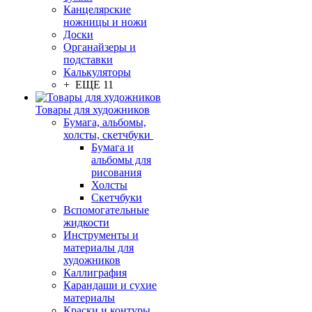
Канцелярские
ножницы и ножи
Доски
Органайзеры и
подставки
Калькуляторы
+ ЕЩЕ 11
Товары для художников
Бумага, альбомы,
холсты, скетчбуки
Бумага и
альбомы для
рисования
Холсты
Скетчбуки
Вспомогательные
жидкости
Инструменты и
материалы для
художников
Каллиграфия
Карандаши и сухие
материалы
Краски и контуры