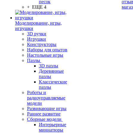
песок
отзыв
+ ЕЩЕ 4
мага
Моделирование, игры,
игрушки
3D ручки
Игрушки
Конструкторы
Наборы для опытов
Настольные игры
Пазлы
3D пазлы
Деревянные
пазлы
Классические
пазлы
Роботы и
радиоуправляемые
модели
Развивающие игры
Раннее развитие
Сборные модели
Интерьерные
миниатюры