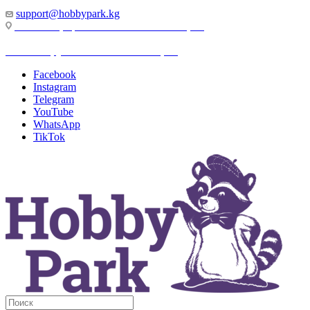
support@hobbypark.kg
г. Бишкек, пр-т. Чынгыза Айтматова, 91
г. Бишкек, ул. Якова Логвиненко, 55
Facebook
Instagram
Telegram
YouTube
WhatsApp
TikTok