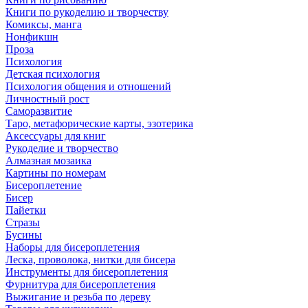
Книги по рукоделию и творчеству
Комиксы, манга
Нонфикшн
Проза
Психология
Детская психология
Психология общения и отношений
Личностный рост
Саморазвитие
Таро, метафорические карты, эзотерика
Аксессуары для книг
Рукоделие и творчество
Алмазная мозаика
Картины по номерам
Бисероплетение
Бисер
Пайетки
Стразы
Бусины
Наборы для бисероплетения
Леска, проволока, нитки для бисера
Инструменты для бисероплетения
Фурнитура для бисероплетения
Выжигание и резьба по дереву