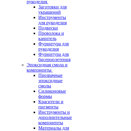
рукоделия
Заготовки для
украшений
Инструменты
для рукоделия
Подвески
Проволока и
канитель
Фурнитура для
рукоделия
Фурнитура для
бисероплетения
Эпоксидная смола и
компоненты
Прозрачные
эпоксидные
смолы
Силиконовые
формы
Красители и
пигменты
Инструменты и
дополнительные
компоненты
Материалы для