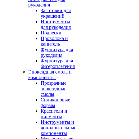
рукоделия
Заготовки для
украшений
Инструменты
для рукоделия
Подвески
Проволока и
канитель
Фурнитура для
рукоделия
Фурнитура для
бисероплетения
Эпоксидная смола и
компоненты
Прозрачные
эпоксидные
смолы
Силиконовые
формы
Красители и
пигменты
Инструменты и
дополнительные
компоненты
Материалы для