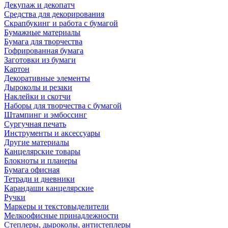
Декупаж и декопатч
Средства для декорирования
Скрапбукинг и работа с бумагой
Бумажные материалы
Бумага для творчества
Гофрированная бумага
Заготовки из бумаги
Картон
Декоративные элементы
Дыроколы и резаки
Наклейки и скотчи
Наборы для творчества с бумагой
Штампинг и эмбоссинг
Сургучная печать
Инструменты и аксессуары
Другие материалы
Канцелярские товары
Блокноты и планеры
Бумага офисная
Тетради и дневники
Карандаши канцелярские
Ручки
Маркеры и текстовыделители
Мелкоофисные принадлежности
Степлеры, дыроколы, антистеплеры