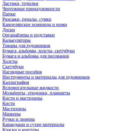
Ластики, точилки
Чертежные принадлежности
Папки
Рюкзаки, пеналы, сумки
Канцелярские ножницы и ножи
Доски
Органайзеры и подставки
Калькуляторы
Товары для художников
Бумага, альбомы, холсты, скетчбуки
Бумага и альбомы для рисования
Холсты
Скетчбуки
Наглядные пособия
Инструменты и материалы для художников
Каллиграфия
Вспомогательные жидкости
Мольберты, этюдники, планшеты
Кисти и мастихины
Кисти
Мастихины
Маркеры
Ручки и линеры
Карандаши и сухие материалы
Краски и контуры