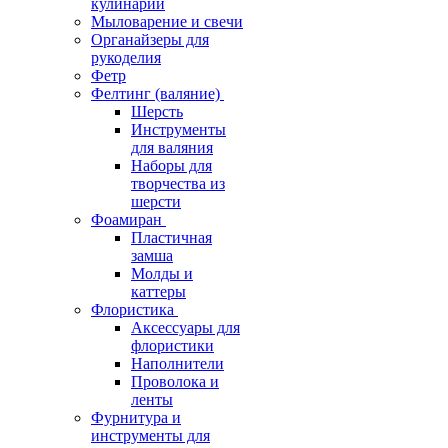
кулинарии
Мыловарение и свечи
Органайзеры для
рукоделия
Фетр
Фелтинг (валяние)
Шерсть
Инструменты
для валяния
Наборы для
творчества из
шерсти
Фоамиран
Пластичная
замша
Молды и
каттеры
Флористика
Аксессуары для
флористики
Наполнители
Проволока и
ленты
Фурнитура и
инструменты для