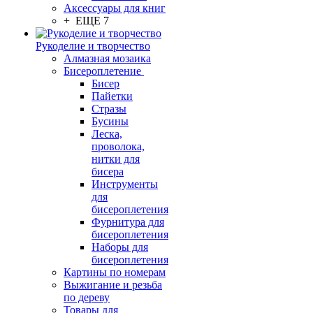
Аксессуары для книг
+ ЕЩЕ 7
Рукоделие и творчество
Алмазная мозаика
Бисероплетение
Бисер
Пайетки
Стразы
Бусины
Леска,
проволока,
нитки для
бисера
Инструменты
для
бисероплетения
Фурнитура для
бисероплетения
Наборы для
бисероплетения
Картины по номерам
Выжигание и резьба
по дереву
Товары для