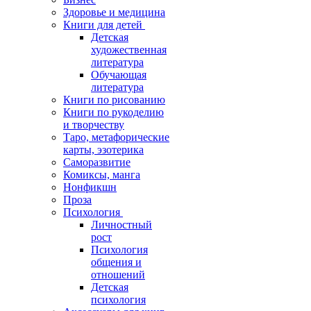
Здоровье и медицина
Книги для детей
Детская
художественная
литература
Обучающая
литература
Книги по рисованию
Книги по рукоделию
и творчеству
Таро, метафорические
карты, эзотерика
Саморазвитие
Комиксы, манга
Нонфикшн
Проза
Психология
Личностный
рост
Психология
общения и
отношений
Детская
психология