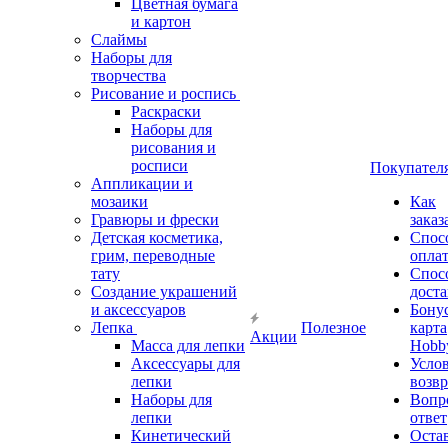
Цветная бумага
и картон
Слаймы
Наборы для
творчества
Рисование и роспись
Раскраски
Наборы для
рисования и
росписи
Покупател
Аппликации и
мозаики
Как
Гравюры и фрески
заказ
Детская косметика,
Спос
грим, переводные
опла
тату
Спос
Создание украшений
дост
и аксессуаров
Бону
Лепка
Полезное
карта
Акции
Масса для лепки
Hobb
Аксессуары для
Усло
лепки
возвр
Наборы для
Вопр
лепки
ответ
Кинетический
Оста