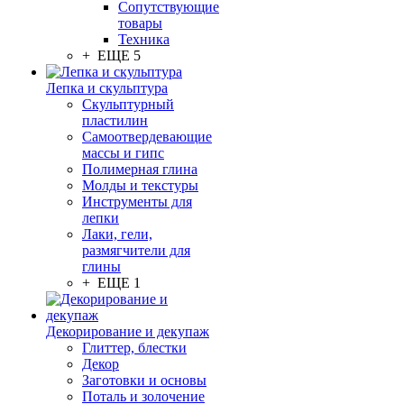
Сопутствующие
товары
Техника
+ ЕЩЕ 5
Лепка и скульптура
Скульптурный
пластилин
Самоотвердевающие
массы и гипс
Полимерная глина
Молды и текстуры
Инструменты для
лепки
Лаки, гели,
размягчители для
глины
+ ЕЩЕ 1
Декорирование и декупаж
Глиттер, блестки
Декор
Заготовки и основы
Поталь и золочение