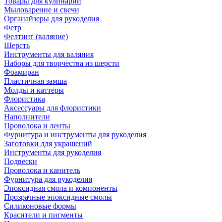
Товары для кулинарии
Мыловарение и свечи
Органайзеры для рукоделия
Фетр
Фелтинг (валяние)
Шерсть
Инструменты для валяния
Наборы для творчества из шерсти
Фоамиран
Пластичная замша
Молды и каттеры
Флористика
Аксессуары для флористики
Наполнители
Проволока и ленты
Фурнитура и инструменты для рукоделия
Заготовки для украшений
Инструменты для рукоделия
Подвески
Проволока и канитель
Фурнитура для рукоделия
Эпоксидная смола и компоненты
Прозрачные эпоксидные смолы
Силиконовые формы
Красители и пигменты