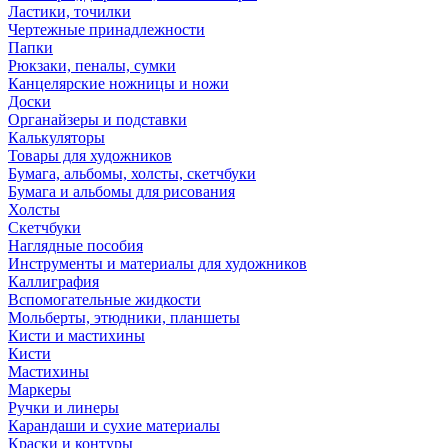
Ластики, точилки
Чертежные принадлежности
Папки
Рюкзаки, пеналы, сумки
Канцелярские ножницы и ножи
Доски
Органайзеры и подставки
Калькуляторы
Товары для художников
Бумага, альбомы, холсты, скетчбуки
Бумага и альбомы для рисования
Холсты
Скетчбуки
Наглядные пособия
Инструменты и материалы для художников
Каллиграфия
Вспомогательные жидкости
Мольберты, этюдники, планшеты
Кисти и мастихины
Кисти
Мастихины
Маркеры
Ручки и линеры
Карандаши и сухие материалы
Краски и контуры