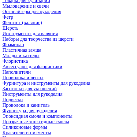
Товары для кулинарии
Мыловарение и свечи
Органайзеры для рукоделия
Фетр
Фелтинг (валяние)
Шерсть
Инструменты для валяния
Наборы для творчества из шерсти
Фоамиран
Пластичная замша
Молды и каттеры
Флористика
Аксессуары для флористики
Наполнители
Проволока и ленты
Фурнитура и инструменты для рукоделия
Заготовки для украшений
Инструменты для рукоделия
Подвески
Проволока и канитель
Фурнитура для рукоделия
Эпоксидная смола и компоненты
Прозрачные эпоксидные смолы
Силиконовые формы
Красители и пигменты