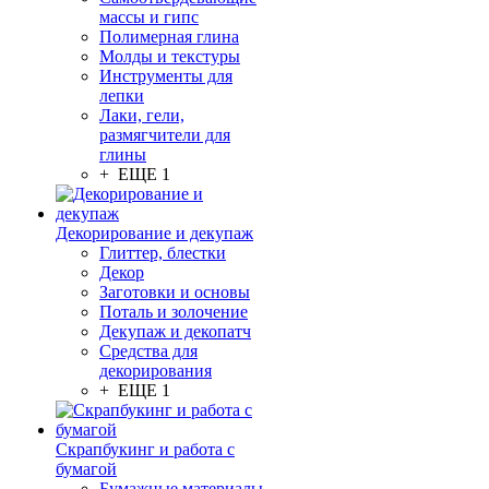
массы и гипс
Полимерная глина
Молды и текстуры
Инструменты для
лепки
Лаки, гели,
размягчители для
глины
+ ЕЩЕ 1
Декорирование и декупаж
Глиттер, блестки
Декор
Заготовки и основы
Поталь и золочение
Декупаж и декопатч
Средства для
декорирования
+ ЕЩЕ 1
Скрапбукинг и работа с
бумагой
Бумажные материалы