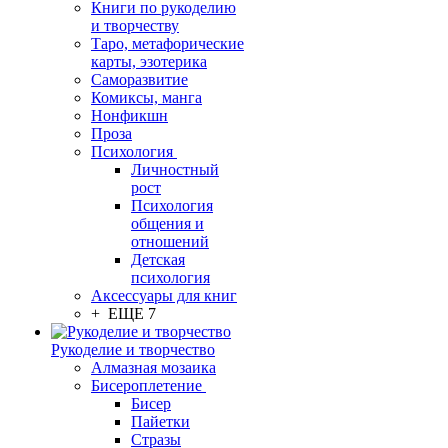
Книги по рукоделию
и творчеству
Таро, метафорические
карты, эзотерика
Саморазвитие
Комиксы, манга
Нонфикшн
Проза
Психология
Личностный
рост
Психология
общения и
отношений
Детская
психология
Аксессуары для книг
+ ЕЩЕ 7
Рукоделие и творчество
Алмазная мозаика
Бисероплетение
Бисер
Пайетки
Стразы