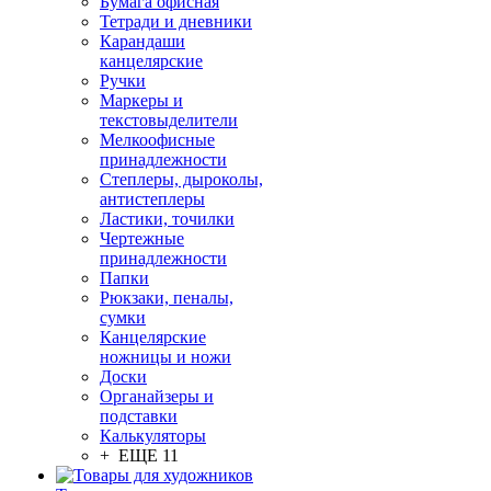
Бумага офисная
Тетради и дневники
Карандаши
канцелярские
Ручки
Маркеры и
текстовыделители
Мелкоофисные
принадлежности
Степлеры, дыроколы,
антистеплеры
Ластики, точилки
Чертежные
принадлежности
Папки
Рюкзаки, пеналы,
сумки
Канцелярские
ножницы и ножи
Доски
Органайзеры и
подставки
Калькуляторы
+ ЕЩЕ 11