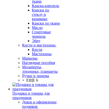
ткани
Краска-аэрозоль
Краски по
стеклу и
керамике
Краски по ткани
Масло
Спиртовые
чернила
Эбру
Кисти и мастихины
Кисти
Мастихины
Маркеры
Наглядные пособия
Мольберты,
этюдники, планшеты
Ручки и линеры
+ ЕЩЕ 6
Подарки и товары для
праздников
Декор и оформление
подарков