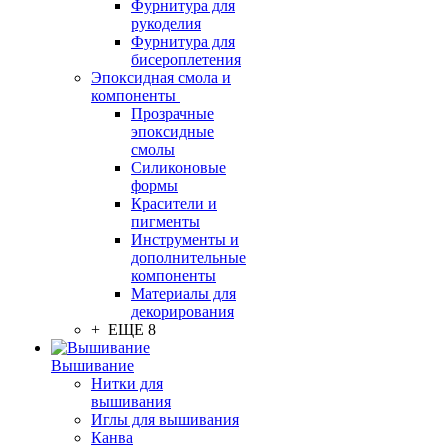
Фурнитура для
рукоделия
Фурнитура для
бисероплетения
Эпоксидная смола и
компоненты
Прозрачные
эпоксидные
смолы
Силиконовые
формы
Красители и
пигменты
Инструменты и
дополнительные
компоненты
Материалы для
декорирования
+ ЕЩЕ 8
Вышивание
Нитки для
вышивания
Иглы для вышивания
Канва