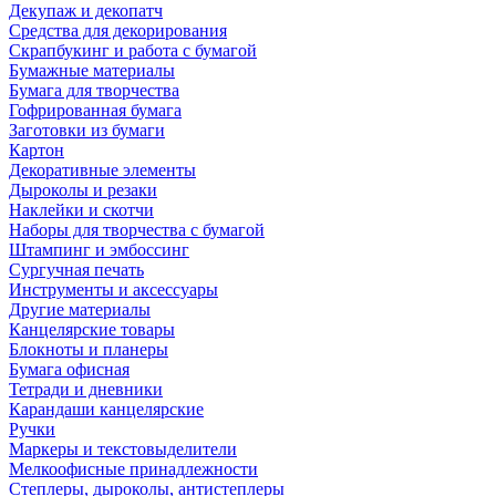
Декупаж и декопатч
Средства для декорирования
Скрапбукинг и работа с бумагой
Бумажные материалы
Бумага для творчества
Гофрированная бумага
Заготовки из бумаги
Картон
Декоративные элементы
Дыроколы и резаки
Наклейки и скотчи
Наборы для творчества с бумагой
Штампинг и эмбоссинг
Сургучная печать
Инструменты и аксессуары
Другие материалы
Канцелярские товары
Блокноты и планеры
Бумага офисная
Тетради и дневники
Карандаши канцелярские
Ручки
Маркеры и текстовыделители
Мелкоофисные принадлежности
Степлеры, дыроколы, антистеплеры