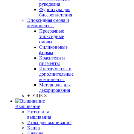
рукоделия
Фурнитура для
бисероплетения
Эпоксидная смола и
компоненты
Прозрачные
эпоксидные
смолы
Силиконовые
формы
Красители и
пигменты
Инструменты и
дополнительные
компоненты
Материалы для
декорирования
+ ЕЩЕ 8
Вышивание
Нитки для
вышивания
Иглы для вышивания
Канва
Пяльцы