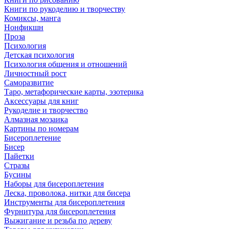
Книги по рукоделию и творчеству
Комиксы, манга
Нонфикшн
Проза
Психология
Детская психология
Психология общения и отношений
Личностный рост
Саморазвитие
Таро, метафорические карты, эзотерика
Аксессуары для книг
Рукоделие и творчество
Алмазная мозаика
Картины по номерам
Бисероплетение
Бисер
Пайетки
Стразы
Бусины
Наборы для бисероплетения
Леска, проволока, нитки для бисера
Инструменты для бисероплетения
Фурнитура для бисероплетения
Выжигание и резьба по дереву