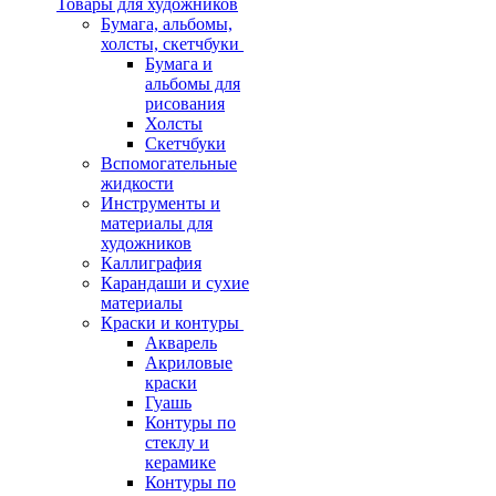
Товары для художников
Бумага, альбомы,
холсты, скетчбуки
Бумага и
альбомы для
рисования
Холсты
Скетчбуки
Вспомогательные
жидкости
Инструменты и
материалы для
художников
Каллиграфия
Карандаши и сухие
материалы
Краски и контуры
Акварель
Акриловые
краски
Гуашь
Контуры по
стеклу и
керамике
Контуры по