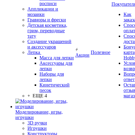
росписи
Покупател
Аппликации и
мозаики
Как
Гравюры и фрески
заказ
Детская косметика,
Спос
грим, переводные
опла
тату
Спос
Создание украшений
дост
и аксессуаров
Бону
Лепка
Полезное
карта
Акции
Масса для лепки
Hobb
Аксессуары для
Усло
лепки
возвр
Наборы для
Вопр
лепки
ответ
Кинетический
Оста
песок
отзыв
+ ЕЩЕ 4
мага
Моделирование, игры,
игрушки
3D ручки
Игрушки
Конструкторы