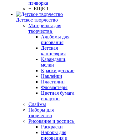
пэчворка
+ ЕЩЕ 1
Детское творчество
Материалы для
творчества
Альбомы для
рисования
Детская
канцелярия
Карандаши,
мелки
Краски детские
Наклейки
Пластилин
Фломастеры
Цветная бумага
и картон
Слаймы
Наборы для
творчества
Рисование и роспись
Раскраски
Наборы для
рисования и