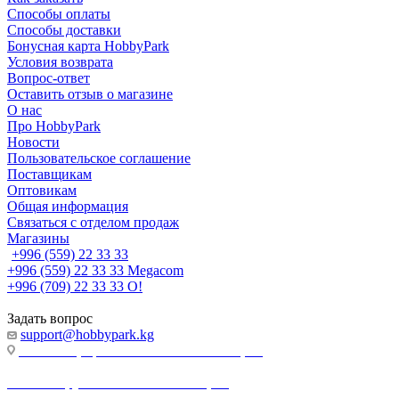
Способы оплаты
Способы доставки
Бонусная карта HobbyPark
Условия возврата
Вопрос-ответ
Оставить отзыв о магазине
О нас
Про HobbyPark
Новости
Пользовательское соглашение
Поставщикам
Оптовикам
Общая информация
Связаться с отделом продаж
Магазины
+996 (559) 22 33 33
+996 (559) 22 33 33
Megacom
+996 (709) 22 33 33
O!
Задать вопрос
support@hobbypark.kg
г. Бишкек, пр-т. Чынгыза Айтматова, 91
г. Бишкек, ул. Якова Логвиненко, 55