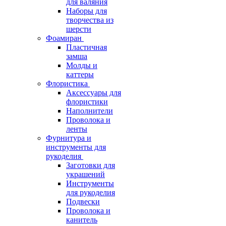
для валяния
Наборы для
творчества из
шерсти
Фоамиран
Пластичная
замша
Молды и
каттеры
Флористика
Аксессуары для
флористики
Наполнители
Проволока и
ленты
Фурнитура и
инструменты для
рукоделия
Заготовки для
украшений
Инструменты
для рукоделия
Подвески
Проволока и
канитель