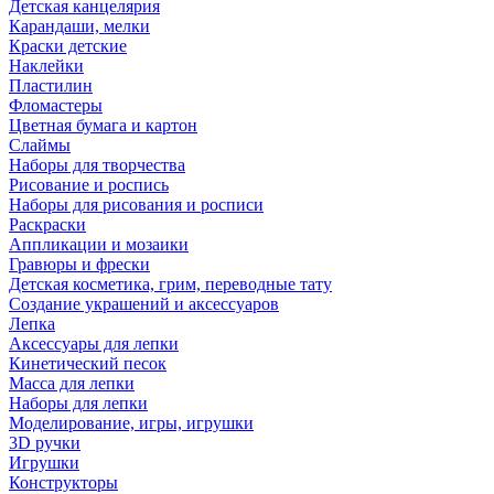
Детская канцелярия
Карандаши, мелки
Краски детские
Наклейки
Пластилин
Фломастеры
Цветная бумага и картон
Слаймы
Наборы для творчества
Рисование и роспись
Наборы для рисования и росписи
Раскраски
Аппликации и мозаики
Гравюры и фрески
Детская косметика, грим, переводные тату
Создание украшений и аксессуаров
Лепка
Аксессуары для лепки
Кинетический песок
Масса для лепки
Наборы для лепки
Моделирование, игры, игрушки
3D ручки
Игрушки
Конструкторы