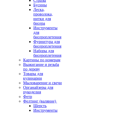
Стразы
Бусины
Леска,
проволока,
нитки для
бисера
Инструменты
для
бисероплетения
Фурнитура для
бисероплетения
Наборы для
бисероплетения
Картины по номерам
Выжигание и резьба
по дереву
Товары для
кулинарии
Мыловарение и свечи
Органайзеры для
рукоделия
Фетр
Фелтинг (валяние)
Шерсть
Инструменты