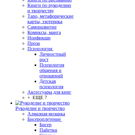
Книги по рукоделию
и творчеству
Таро, метафорические
карты, эзотерика
Саморазвитие
Комиксы, манга
Нонфикшн
Проза
Психология
Личностный
рост
Психология
общения и
отношений
Детская
психология
Аксессуары для книг
+ ЕЩЕ 7
Рукоделие и творчество
Алмазная мозаика
Бисероплетение
Бисер
Пайетки