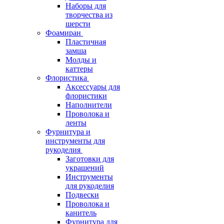
Наборы для
творчества из
шерсти
Фоамиран
Пластичная
замша
Молды и
каттеры
Флористика
Аксессуары для
флористики
Наполнители
Проволока и
ленты
Фурнитура и
инструменты для
рукоделия
Заготовки для
украшений
Инструменты
для рукоделия
Подвески
Проволока и
канитель
Фурнитура для