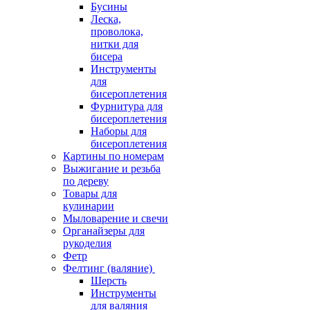
Бусины
Леска,
проволока,
нитки для
бисера
Инструменты
для
бисероплетения
Фурнитура для
бисероплетения
Наборы для
бисероплетения
Картины по номерам
Выжигание и резьба
по дереву
Товары для
кулинарии
Мыловарение и свечи
Органайзеры для
рукоделия
Фетр
Фелтинг (валяние)
Шерсть
Инструменты
для валяния