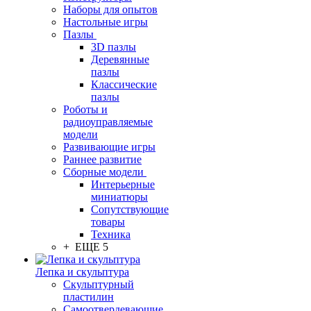
Наборы для опытов
Настольные игры
Пазлы
3D пазлы
Деревянные
пазлы
Классические
пазлы
Роботы и
радиоуправляемые
модели
Развивающие игры
Раннее развитие
Сборные модели
Интерьерные
миниатюры
Сопутствующие
товары
Техника
+ ЕЩЕ 5
Лепка и скульптура
Скульптурный
пластилин
Самоотвердевающие